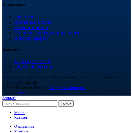
Информация
Гарантия
Доставка и оплата
Возврат и обмен
Политика конфиденциальности
Договор оферты
Контакты
+7 (918) 252-12-26
info@teploplas.com
Материалы на сайте имеют ознакомительный характер и не являются
публичной офертой.
© 2026 Теплоплас (Россия).
Все права защищены.
Создано
BOND
Закрыть
Поиск
Меню
Каталог
О компании
Монтаж