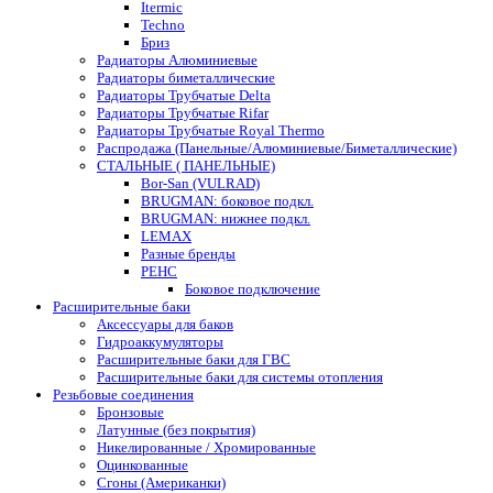
Itermic
Techno
Бриз
Радиаторы Алюминиевые
Радиаторы биметаллические
Радиаторы Трубчатые Delta
Радиаторы Трубчатые Rifar
Радиаторы Трубчатые Royal Thermo
Распродажа (Панельные/Алюминиевые/Биметаллические)
СТАЛЬНЫЕ ( ПАНЕЛЬНЫЕ)
Bor-San (VULRAD)
BRUGMAN: боковое подкл.
BRUGMAN: нижнее подкл.
LEMAX
Разные бренды
РЕНС
Боковое подключение
Расширительные баки
Аксессуары для баков
Гидроаккумуляторы
Расширительные баки для ГВС
Расширительные баки для системы отопления
Резьбовые соединения
Бронзовые
Латунные (без покрытия)
Никелированные / Хромированные
Оцинкованные
Сгоны (Американки)