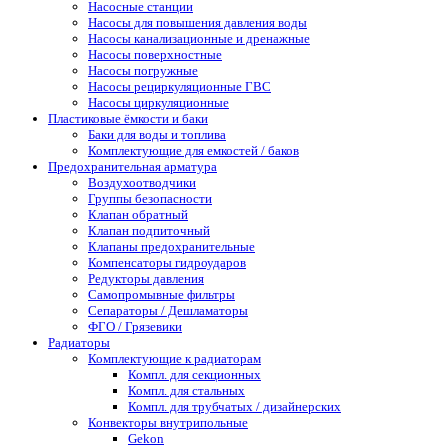
Насосные станции
Насосы для повышения давления воды
Насосы канализационные и дренажные
Насосы поверхностные
Насосы погружные
Насосы рециркуляционные ГВС
Насосы циркуляционные
Пластиковые ёмкости и баки
Баки для воды и топлива
Комплектующие для емкостей / баков
Предохранительная арматура
Воздухоотводчики
Группы безопасности
Клапан обратный
Клапан подпиточный
Клапаны предохранительные
Компенсаторы гидроударов
Редукторы давления
Самопромывные фильтры
Сепараторы / Дешламаторы
ФГО / Грязевики
Радиаторы
Комплектующие к радиаторам
Компл. для секционных
Компл. для стальных
Компл. для трубчатых / дизайнерских
Конвекторы внутрипольные
Gekon