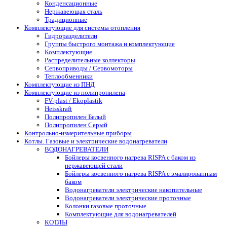
Конденсационные
Нержавеющая сталь
Традиционные
Комплектующие для системы отопления
Гидроразделители
Группы быстрого монтажа и комплектующие
Комплектующие
Распределительные коллекторы
Сервоприводы / Сервомоторы
Теплообменники
Комплектующие из ПНД
Комплектующие из полипропилена
FV-plast / Ekoplastik
Heisskraft
Полипропилен Белый
Полипропилен Серый
Контрольно-измерительные приборы
Котлы. Газовые и электрические водонагреватели
ВОДОНАГРЕВАТЕЛИ
Бойлеры косвенного нагрева RISPA с баком из
нержавеющей стали
Бойлеры косвенного нагрева RISPA с эмалированным
баком
Водонагреватели электрические накопительные
Водонагреватели электрические проточные
Колонки газовые проточные
Комплектующие для водонагревателей
КОТЛЫ