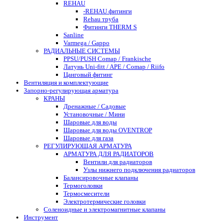
REHAU
-REHAU фитинги
Rehau труба
Фитинги THERM S
Sanline
Varmega / Gappo
РАДИАЛЬНЫЕ СИСТЕМЫ
PPSU/PUSH Comap / Frankische
Латунь Uni-fitt / APE / Comap / Riifo
Цанговый фитинг
Вентиляция и комплектующие
Запорно-регулирующая арматура
КРАНЫ
Дренажные / Садовые
Установочные / Мини
Шаровые для воды
Шаровые для воды OVENTROP
Шаровые для газа
РЕГУЛИРУЮЩАЯ АРМАТУРА
АРМАТУРА ДЛЯ РАДИАТОРОВ
Вентили для радиаторов
Узлы нижнего подключения радиаторов
Балансировочные клапаны
Термоголовки
Термосмесители
Электротермические головки
Соленоидные и электромагнитные клапаны
Инструмент