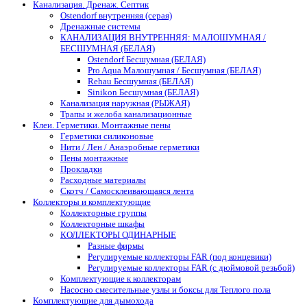
Канализация. Дренаж. Септик
Ostendorf внутренняя (серая)
Дренажные системы
КАНАЛИЗАЦИЯ ВНУТРЕННЯЯ: МАЛОШУМНАЯ /
БЕСШУМНАЯ (БЕЛАЯ)
Ostendorf Бесшумная (БЕЛАЯ)
Pro Aqua Малошумная / Бесшумная (БЕЛАЯ)
Rehau Бесшумная (БЕЛАЯ)
Sinikon Бесшумная (БЕЛАЯ)
Канализация наружная (РЫЖАЯ)
Трапы и желоба канализационные
Клеи. Герметики. Монтажные пены
Герметики силиконовые
Нити / Лен / Анаэробные герметики
Пены монтажные
Прокладки
Расходные материалы
Скотч / Самосклеивающаяся лента
Коллекторы и комплектующие
Коллекторные группы
Коллекторные шкафы
КОЛЛЕКТОРЫ ОДИНАРНЫЕ
Разные фирмы
Регулируемые коллекторы FAR (под концевики)
Регулируемые коллекторы FAR (с дюймовой резьбой)
Комплектующие к коллекторам
Насосно смесительные узлы и боксы для Теплого пола
Комплектующие для дымохода