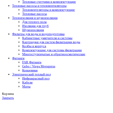
Тепловые счетчики и комплектующие
Тепловые насосы и тепловентиляторы
Тепловентеляторы и комплектующие
Тепловые насосы
Теплоизоляция и шумоизоляция
Для теплого пола
Изоляция для труб
Шумоизоляция
Фильтры для воды и водоподготовка
Кабинетные умягчители и системы
Картриджи для систем фильтрации воды
Колбы и корпуса
Комплектующие для системы фильтрации
Многоступенчатые и обратноосмотические
Фитинги
FAR Фитинги
Gebo / Viega Megapress
Концевики
Электрический теплый пол
Инфракрасный пол
Кабели
Маты
Корзина
Закрыть