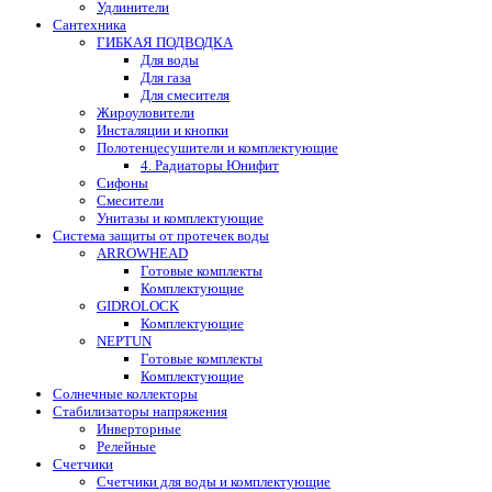
Удлинители
Сантехника
ГИБКАЯ ПОДВОДКА
Для воды
Для газа
Для смесителя
Жироуловители
Инсталяции и кнопки
Полотенцесушители и комплектующие
4. Радиаторы Юнифит
Сифоны
Смесители
Унитазы и комплектующие
Система защиты от протечек воды
ARROWHEAD
Готовые комплекты
Комплектующие
GIDROLOCK
Комплектующие
NEPTUN
Готовые комплекты
Комплектующие
Солнечные коллекторы
Стабилизаторы напряжения
Инверторные
Релейные
Счетчики
Счетчики для воды и комплектующие