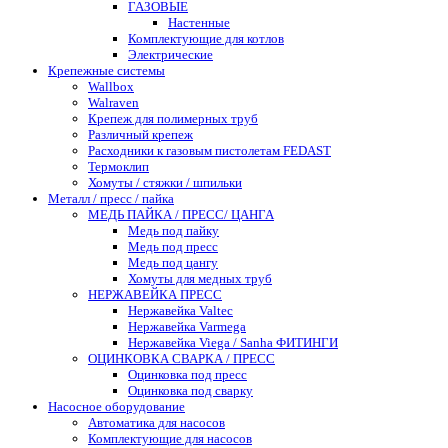
ГАЗОВЫЕ
Настенные
Комплектующие для котлов
Электрические
Крепежные системы
Wallbox
Walraven
Крепеж для полимерных труб
Различный крепеж
Расходники к газовым пистолетам FEDAST
Термоклип
Хомуты / стяжки / шпильки
Металл / пресс / пайка
МЕДЬ ПАЙКА / ПРЕСС/ ЦАНГА
Медь под пайку
Медь под пресс
Медь под цангу
Хомуты для медных труб
НЕРЖАВЕЙКА ПРЕСС
Нержавейка Valtec
Нержавейка Varmega
Нержавейка Viega / Sanha ФИТИНГИ
ОЦИНКОВКА СВАРКА / ПРЕСС
Оцинковка под пресс
Оцинковка под сварку
Насосное оборудование
Автоматика для насосов
Комплектующие для насосов