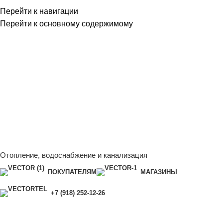
Перейти к навигации
Перейти к основному содержимому
Сейчас мы дорабатываем сайт, поэтому некоторые цены в
каталоге могут отличаться от актуальных.
Чтобы получить
полную и актуальную информацию, свяжитесь с нашим
менеджером - Алена +7 (918) 252-12-26
Сейчас мы дорабатываем сайт, поэтому некоторые цены в
каталоге могут отличаться от актуальных.
Чтобы получить
полную и актуальную информацию, свяжитесь с нашим
менеджером - Алена +7 (918) 252-12-26
Отопление, водоснабжение и канализация
ПОКУПАТЕЛЯМ
МАГАЗИНЫ
+7 (918) 252-12-26