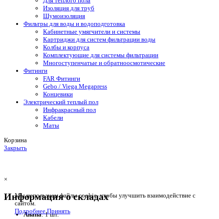
Для теплого пола
Изоляция для труб
Шумоизоляция
Фильтры для воды и водоподготовка
Кабинетные умягчители и системы
Картриджи для систем фильтрации воды
Колбы и корпуса
Комплектующие для системы фильтрации
Многоступенчатые и обратноосмотические
Фитинги
FAR Фитинги
Gebo / Viega Megapress
Концевики
Электрический теплый пол
Инфракрасный пол
Кабели
Маты
Корзина
Закрыть
×
Информация о складах
Мы используем файлы cookie, чтобы улучшить взаимодействие с
сайтом.
Подробнее
Принять
Анапа
: 1 шт.