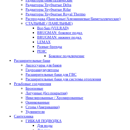
Радиаторы биметаллические
Радиаторы Трубчатые Delta
Радиаторы Трубчатые Rifar
Радиаторы Трубчатые Royal Thermo
Распродажа (Панельные/Алюминиевые/Биметаллические)
СТАЛЬНЫЕ ( ПАНЕЛЬНЫЕ)
Bor-San (VULRAD)
BRUGMAN: боковое подкл.
BRUGMAN: нижнее подкл.
LEMAX
Разные бренды
РЕНС
Боковое подключение
Расширительные баки
Аксессуары для баков
Гидроаккумуляторы
Расширительные баки для ГВС
Расширительные баки для системы отопления
Резьбовые соединения
Бронзовые
Латунные (без покрытия)
Никелированные / Хромированные
Оцинкованные
Сгоны (Американки)
Удлинители
Сантехника
ГИБКАЯ ПОДВОДКА
Для воды