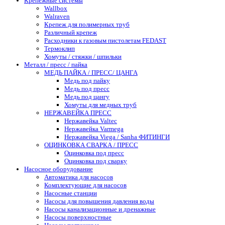
Крепежные системы
Wallbox
Walraven
Крепеж для полимерных труб
Различный крепеж
Расходники к газовым пистолетам FEDAST
Термоклип
Хомуты / стяжки / шпильки
Металл / пресс / пайка
МЕДЬ ПАЙКА / ПРЕСС/ ЦАНГА
Медь под пайку
Медь под пресс
Медь под цангу
Хомуты для медных труб
НЕРЖАВЕЙКА ПРЕСС
Нержавейка Valtec
Нержавейка Varmega
Нержавейка Viega / Sanha ФИТИНГИ
ОЦИНКОВКА СВАРКА / ПРЕСС
Оцинковка под пресс
Оцинковка под сварку
Насосное оборудование
Автоматика для насосов
Комплектующие для насосов
Насосные станции
Насосы для повышения давления воды
Насосы канализационные и дренажные
Насосы поверхностные