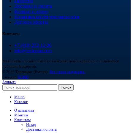
Гарантия
Доставка и оплата
Возврат и обмен
Политика конфиденциальности
Договор оферты
Контакты
+7 (918) 252-12-26
info@teploplas.com
Материалы на сайте имеют ознакомительный характер и не являются
публичной офертой.
© 2026 Теплоплас (Россия).
Все права защищены.
Создано
BOND
Закрыть
Поиск
Меню
Каталог
О компании
Монтаж
Клиентам
Назад
Доставка и оплата