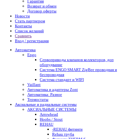
Гарантия
Возврат и обмен
Договор оферты
Новости
Стать партнером
Контакты
Список желаний
Сравнить
Вход / регистрация
Автоматика
Engo
Сервоприводы клапанов коллекторов, доп
оборудвание
Система ENGO SMART ZigBee проводная и
беспроводная
Система стандарт и WIFI
Vaillant
Автоматика и адаптеры Zont
Автоматика: Разное
Термостаты
Аксиальные и радиальные системы
АКСИАЛЬНЫЕ СИСТЕМЫ
Arrowhead
Hoobs / Stout
REHAU
-REHAU фитинги
Rehau труба