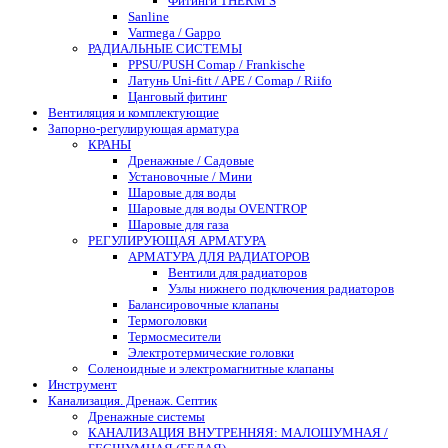
Фитинги THERM S
Sanline
Varmega / Gappo
РАДИАЛЬНЫЕ СИСТЕМЫ
PPSU/PUSH Comap / Frankische
Латунь Uni-fitt / APE / Comap / Riifo
Цанговый фитинг
Вентиляция и комплектующие
Запорно-регулирующая арматура
КРАНЫ
Дренажные / Садовые
Установочные / Мини
Шаровые для воды
Шаровые для воды OVENTROP
Шаровые для газа
РЕГУЛИРУЮЩАЯ АРМАТУРА
АРМАТУРА ДЛЯ РАДИАТОРОВ
Вентили для радиаторов
Узлы нижнего подключения радиаторов
Балансировочные клапаны
Термоголовки
Термосмесители
Электротермические головки
Соленоидные и электромагнитные клапаны
Инструмент
Канализация. Дренаж. Септик
Дренажные системы
КАНАЛИЗАЦИЯ ВНУТРЕННЯЯ: МАЛОШУМНАЯ /