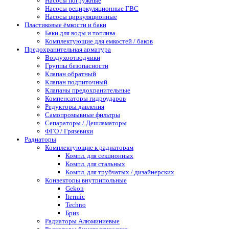
Насосы погружные
Насосы рециркуляционные ГВС
Насосы циркуляционные
Пластиковые ёмкости и баки
Баки для воды и топлива
Комплектующие для емкостей / баков
Предохранительная арматура
Воздухоотводчики
Группы безопасности
Клапан обратный
Клапан подпиточный
Клапаны предохранительные
Компенсаторы гидроударов
Редукторы давления
Самопромывные фильтры
Сепараторы / Дешламаторы
ФГО / Грязевики
Радиаторы
Комплектующие к радиаторам
Компл. для секционных
Компл. для стальных
Компл. для трубчатых / дизайнерских
Конвекторы внутрипольные
Gekon
Itermic
Techno
Бриз
Радиаторы Алюминиевые