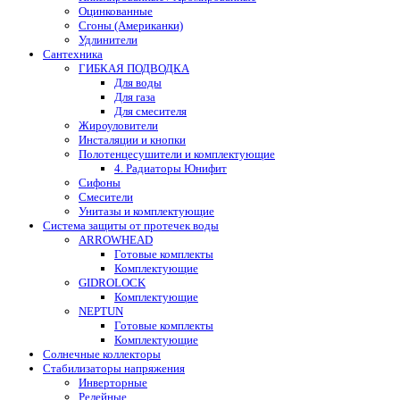
Оцинкованные
Сгоны (Американки)
Удлинители
Сантехника
ГИБКАЯ ПОДВОДКА
Для воды
Для газа
Для смесителя
Жироуловители
Инсталяции и кнопки
Полотенцесушители и комплектующие
4. Радиаторы Юнифит
Сифоны
Смесители
Унитазы и комплектующие
Система защиты от протечек воды
ARROWHEAD
Готовые комплекты
Комплектующие
GIDROLOCK
Комплектующие
NEPTUN
Готовые комплекты
Комплектующие
Солнечные коллекторы
Стабилизаторы напряжения
Инверторные
Релейные