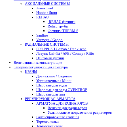
АКСИАЛЬНЫЕ СИСТЕМЫ
Arrowhead
Hoobs / Stout
REHAU
-REHAU фитинги
Rehau труба
Фитинги THERM S
Sanline
Varmega / Gappo
РАДИАЛЬНЫЕ СИСТЕМЫ
PPSU/PUSH Comap / Frankische
Латунь Uni-fitt / APE / Comap / Riifo
Цанговый фитинг
Вентиляция и комплектующие
Запорно-регулирующая арматура
КРАНЫ
Дренажные / Садовые
Установочные / Мини
Шаровые для воды
Шаровые для воды OVENTROP
Шаровые для газа
РЕГУЛИРУЮЩАЯ АРМАТУРА
АРМАТУРА ДЛЯ РАДИАТОРОВ
Вентили для радиаторов
Узлы нижнего подключения радиаторов
Балансировочные клапаны
Термоголовки
Термосмесители