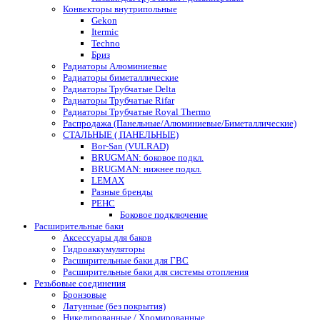
Конвекторы внутрипольные
Gekon
Itermic
Techno
Бриз
Радиаторы Алюминиевые
Радиаторы биметаллические
Радиаторы Трубчатые Delta
Радиаторы Трубчатые Rifar
Радиаторы Трубчатые Royal Thermo
Распродажа (Панельные/Алюминиевые/Биметаллические)
СТАЛЬНЫЕ ( ПАНЕЛЬНЫЕ)
Bor-San (VULRAD)
BRUGMAN: боковое подкл.
BRUGMAN: нижнее подкл.
LEMAX
Разные бренды
РЕНС
Боковое подключение
Расширительные баки
Аксессуары для баков
Гидроаккумуляторы
Расширительные баки для ГВС
Расширительные баки для системы отопления
Резьбовые соединения
Бронзовые
Латунные (без покрытия)
Никелированные / Хромированные