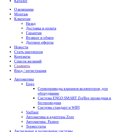
Каталог
О компании
Монтаж
Клиентам
Назад
Доставка и оплата
Гарантия
Возврат и обмен
Договор оферты
Новости
Стать партнером
Контакты
Список желаний
Сравнить
Вход / регистрация
Автоматика
Engo
Сервоприводы клапанов коллекторов, доп
оборудвание
Система ENGO SMART ZigBee проводная и
беспроводная
Система стандарт и WIFI
Vaillant
Автоматика и адаптеры Zont
Автоматика: Разное
Термостаты
Аксиальные и радиальные системы