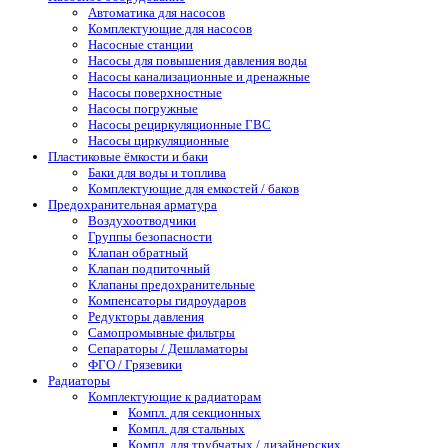
Автоматика для насосов
Комплектующие для насосов
Насосные станции
Насосы для повышения давления воды
Насосы канализационные и дренажные
Насосы поверхностные
Насосы погружные
Насосы рециркуляционные ГВС
Насосы циркуляционные
Пластиковые ёмкости и баки
Баки для воды и топлива
Комплектующие для емкостей / баков
Предохранительная арматура
Воздухоотводчики
Группы безопасности
Клапан обратный
Клапан подпиточный
Клапаны предохранительные
Компенсаторы гидроударов
Редукторы давления
Самопромывные фильтры
Сепараторы / Дешламаторы
ФГО / Грязевики
Радиаторы
Комплектующие к радиаторам
Компл. для секционных
Компл. для стальных
Компл. для трубчатых / дизайнерских