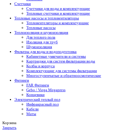
Счетчики
Счетчики для воды и комплектующие
Тепловые счетчики и комплектующие
Тепловые насосы и тепловентиляторы
Тепловентеляторы и комплектующие
Тепловые насосы
Теплоизоляция и шумоизоляция
Для теплого пола
Изоляция для труб
Шумоизоляция
Фильтры для воды и водоподготовка
Кабинетные умягчители и системы
Картриджи для систем фильтрации воды
Колбы и корпуса
Комплектующие для системы фильтрации
Многоступенчатые и обратноосмотические
Фитинги
FAR Фитинги
Gebo / Viega Megapress
Концевики
Электрический теплый пол
Инфракрасный пол
Кабели
Маты
Корзина
Закрыть