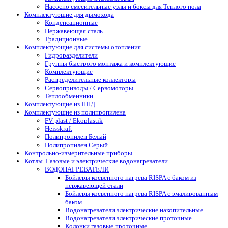
Насосно смесительные узлы и боксы для Теплого пола
Комплектующие для дымохода
Конденсационные
Нержавеющая сталь
Традиционные
Комплектующие для системы отопления
Гидроразделители
Группы быстрого монтажа и комплектующие
Комплектующие
Распределительные коллекторы
Сервоприводы / Сервомоторы
Теплообменники
Комплектующие из ПНД
Комплектующие из полипропилена
FV-plast / Ekoplastik
Heisskraft
Полипропилен Белый
Полипропилен Серый
Контрольно-измерительные приборы
Котлы. Газовые и электрические водонагреватели
ВОДОНАГРЕВАТЕЛИ
Бойлеры косвенного нагрева RISPA с баком из
нержавеющей стали
Бойлеры косвенного нагрева RISPA с эмалированным
баком
Водонагреватели электрические накопительные
Водонагреватели электрические проточные
Колонки газовые проточные