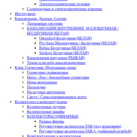
Электротермические головки
Соленоидные и электромагнитные клапаны
Инструмент
Канализация. Дренаж. Септик
Дренажные системы
КАНАЛИЗАЦИЯ ВНУТРЕННЯЯ: МАЛОШУМНАЯ /
БЕСШУМНАЯ (БЕЛАЯ)
Ostendorf Бесшумная (БЕЛАЯ)
Pro Aqua Малошумная / Бесшумная (БЕЛАЯ)
Rehau Бесшумная (БЕЛАЯ)
Sinikon Бесшумная (БЕЛАЯ)
Канализация наружная (РЫЖАЯ)
Трапы и желоба канализационные
Клеи. Герметики. Монтажные пены
Герметики силиконовые
Нити / Лен / Анаэробные герметики
Пены монтажные
Прокладки
Расходные материалы
Скотч / Самосклеивающаяся лента
Коллекторы и комплектующие
Коллекторные группы
Коллекторные шкафы
КОЛЛЕКТОРЫ ОДИНАРНЫЕ
Разные фирмы
Регулируемые коллекторы FAR (под концевики)
Регулируемые коллекторы FAR (с дюймовой резьбой)
Комплектующие к коллекторам