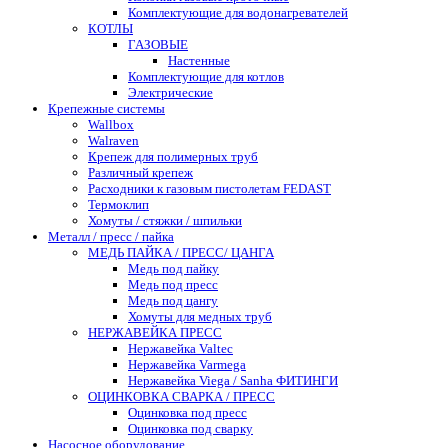
Комплектующие для водонагревателей
КОТЛЫ
ГАЗОВЫЕ
Настенные
Комплектующие для котлов
Электрические
Крепежные системы
Wallbox
Walraven
Крепеж для полимерных труб
Различный крепеж
Расходники к газовым пистолетам FEDAST
Термоклип
Хомуты / стяжки / шпильки
Металл / пресс / пайка
МЕДЬ ПАЙКА / ПРЕСС/ ЦАНГА
Медь под пайку
Медь под пресс
Медь под цангу
Хомуты для медных труб
НЕРЖАВЕЙКА ПРЕСС
Нержавейка Valtec
Нержавейка Varmega
Нержавейка Viega / Sanha ФИТИНГИ
ОЦИНКОВКА СВАРКА / ПРЕСС
Оцинковка под пресс
Оцинковка под сварку
Насосное оборудование