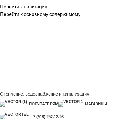
Перейти к навигации
Перейти к основному содержимому
Сейчас мы дорабатываем сайт, поэтому некоторые цены в
каталоге могут отличаться от актуальных.
Чтобы получить
полную и актуальную информацию, свяжитесь с нашим
менеджером - Алена +7 (918) 252-12-26
Сейчас мы дорабатываем сайт, поэтому некоторые цены в
каталоге могут отличаться от актуальных.
Чтобы получить
полную и актуальную информацию, свяжитесь с нашим
менеджером - Алена +7 (918) 252-12-26
Отопление, водоснабжение и канализация
ПОКУПАТЕЛЯМ
МАГАЗИНЫ
+7 (918) 252-12-26