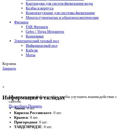
Картриджи для систем фильтрации воды
Колбы и корпуса
Комплектующие для системы фильтрации
Многоступенчатые и обратноосмотические
Фитинги
FAR Фитинги
Gebo / Viega Megapress
Концевики
Электрический теплый пол
Инфракрасный пол
Кабели
Маты
Корзина
Закрыть
×
Информация о складах
Мы используем файлы cookie, чтобы улучшить взаимодействие с
сайтом.
Подробнее
Принять
Анапа
: 0 шт.
Кирилла Россинского
: 0 шт.
Крымск
: 0 шт.
Пригородная
: 0 шт.
ТАВДГИРИДЗЕ
: 0 шт.