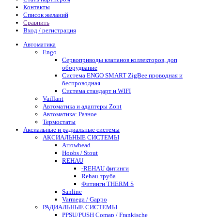
Контакты
Список желаний
Сравнить
Вход / регистрация
Автоматика
Engo
Сервоприводы клапанов коллекторов, доп
оборудвание
Система ENGO SMART ZigBee проводная и
беспроводная
Система стандарт и WIFI
Vaillant
Автоматика и адаптеры Zont
Автоматика: Разное
Термостаты
Аксиальные и радиальные системы
АКСИАЛЬНЫЕ СИСТЕМЫ
Arrowhead
Hoobs / Stout
REHAU
-REHAU фитинги
Rehau труба
Фитинги THERM S
Sanline
Varmega / Gappo
РАДИАЛЬНЫЕ СИСТЕМЫ
PPSU/PUSH Comap / Frankische