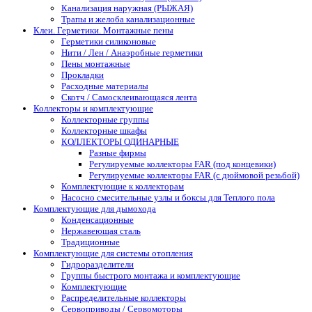
Канализация наружная (РЫЖАЯ)
Трапы и желоба канализационные
Клеи. Герметики. Монтажные пены
Герметики силиконовые
Нити / Лен / Анаэробные герметики
Пены монтажные
Прокладки
Расходные материалы
Скотч / Самосклеивающаяся лента
Коллекторы и комплектующие
Коллекторные группы
Коллекторные шкафы
КОЛЛЕКТОРЫ ОДИНАРНЫЕ
Разные фирмы
Регулируемые коллекторы FAR (под концевики)
Регулируемые коллекторы FAR (с дюймовой резьбой)
Комплектующие к коллекторам
Насосно смесительные узлы и боксы для Теплого пола
Комплектующие для дымохода
Конденсационные
Нержавеющая сталь
Традиционные
Комплектующие для системы отопления
Гидроразделители
Группы быстрого монтажа и комплектующие
Комплектующие
Распределительные коллекторы
Сервоприводы / Сервомоторы