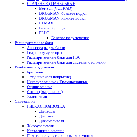
СТАЛЬНЫЕ ( ПАНЕЛЬНЫЕ)
Bor-San (VULRAD)
BRUGMAN: боковое подкл.
BRUGMAN: нижнее подкл.
LEMAX
Разные бренды
РЕНС
Боковое подключение
Расширительные баки
Аксессуары для баков
Гидроаккумуляторы
Расширительные баки для ГВС
Расширительные баки для системы отопления
Резьбовые соединения
Бронзовые
Латунные (без покрытия)
Никелированные / Хромированные
Оцинкованные
Сгоны (Американки)
Удлинители
Сантехника
ГИБКАЯ ПОДВОДКА
Для воды
Для газа
Для смесителя
Жироуловители
Инсталяции и кнопки
Полотенцесушители и комплектующие