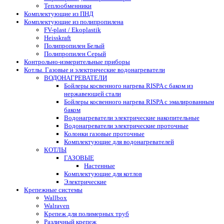
Теплообменники
Комплектующие из ПНД
Комплектующие из полипропилена
FV-plast / Ekoplastik
Heisskraft
Полипропилен Белый
Полипропилен Серый
Контрольно-измерительные приборы
Котлы. Газовые и электрические водонагреватели
ВОДОНАГРЕВАТЕЛИ
Бойлеры косвенного нагрева RISPA с баком из
нержавеющей стали
Бойлеры косвенного нагрева RISPA с эмалированным
баком
Водонагреватели электрические накопительные
Водонагреватели электрические проточные
Колонки газовые проточные
Комплектующие для водонагревателей
КОТЛЫ
ГАЗОВЫЕ
Настенные
Комплектующие для котлов
Электрические
Крепежные системы
Wallbox
Walraven
Крепеж для полимерных труб
Различный крепеж