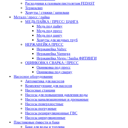
Расходники к газовым пистолетам FEDAST
Термоклип
Хомуты / стяжки / шпильки
Металл / пресс / пайка
МЕДЬ ПАЙКА / ПРЕСС/ ЦАНГА
Медь под пайку
Медь под пресс
Медь под цангу
Хомуты для медных труб
НЕРЖАВЕЙКА ПРЕСС
Нержавейка Valtec
Нержавейка Varmega
Нержавейка Viega / Sanha ФИТИНГИ
ОЦИНКОВКА СВАРКА / ПРЕСС
Оцинковка под пресс
Оцинковка под сварку
Насосное оборудование
Автоматика для насосов
Комплектующие для насосов
Насосные станции
Насосы для повышения давления воды
Насосы канализационные и дренажные
Насосы поверхностные
Насосы погружные
Насосы рециркуляционные ГВС
Насосы циркуляционные
Пластиковые ёмкости и баки
Баки для воды и топлива