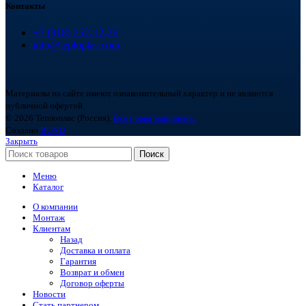
Контакты
+7 (918) 252-12-26
info@teploplas.com
Материалы на сайте имеют ознакомительный характер и не являются
публичной офертой.
© 2026 Теплоплас (Россия).
Все права защищены.
Создано
BOND
Закрыть
Поиск
Меню
Каталог
О компании
Монтаж
Клиентам
Назад
Доставка и оплата
Гарантия
Возврат и обмен
Договор оферты
Новости
Стать партнером