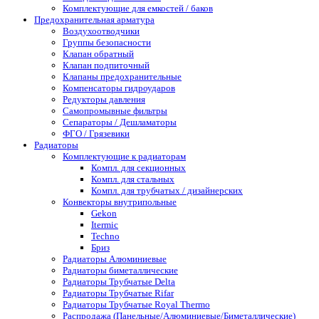
Комплектующие для емкостей / баков
Предохранительная арматура
Воздухоотводчики
Группы безопасности
Клапан обратный
Клапан подпиточный
Клапаны предохранительные
Компенсаторы гидроударов
Редукторы давления
Самопромывные фильтры
Сепараторы / Дешламаторы
ФГО / Грязевики
Радиаторы
Комплектующие к радиаторам
Компл. для секционных
Компл. для стальных
Компл. для трубчатых / дизайнерских
Конвекторы внутрипольные
Gekon
Itermic
Techno
Бриз
Радиаторы Алюминиевые
Радиаторы биметаллические
Радиаторы Трубчатые Delta
Радиаторы Трубчатые Rifar
Радиаторы Трубчатые Royal Thermo
Распродажа (Панельные/Алюминиевые/Биметаллические)