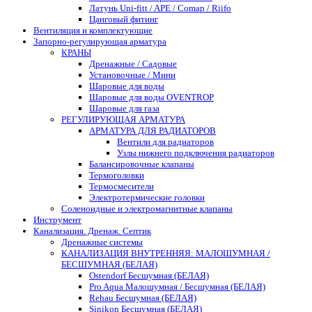
Латунь Uni-fitt / APE / Comap / Riifo
Цанговый фитинг
Вентиляция и комплектующие
Запорно-регулирующая арматура
КРАНЫ
Дренажные / Садовые
Установочные / Мини
Шаровые для воды
Шаровые для воды OVENTROP
Шаровые для газа
РЕГУЛИРУЮЩАЯ АРМАТУРА
АРМАТУРА ДЛЯ РАДИАТОРОВ
Вентили для радиаторов
Узлы нижнего подключения радиаторов
Балансировочные клапаны
Термоголовки
Термосмесители
Электротермические головки
Соленоидные и электромагнитные клапаны
Инструмент
Канализация. Дренаж. Септик
Дренажные системы
КАНАЛИЗАЦИЯ ВНУТРЕННЯЯ: МАЛОШУМНАЯ /
БЕСШУМНАЯ (БЕЛАЯ)
Ostendorf Бесшумная (БЕЛАЯ)
Pro Aqua Малошумная / Бесшумная (БЕЛАЯ)
Rehau Бесшумная (БЕЛАЯ)
Sinikon Бесшумная (БЕЛАЯ)