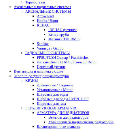
Термостаты
Аксиальные и радиальные системы
АКСИАЛЬНЫЕ СИСТЕМЫ
Arrowhead
Hoobs / Stout
REHAU
-REHAU фитинги
Rehau труба
Фитинги THERM S
Sanline
Varmega / Gappo
РАДИАЛЬНЫЕ СИСТЕМЫ
PPSU/PUSH Comap / Frankische
Латунь Uni-fitt / APE / Comap / Riifo
Цанговый фитинг
Вентиляция и комплектующие
Запорно-регулирующая арматура
КРАНЫ
Дренажные / Садовые
Установочные / Мини
Шаровые для воды
Шаровые для воды OVENTROP
Шаровые для газа
РЕГУЛИРУЮЩАЯ АРМАТУРА
АРМАТУРА ДЛЯ РАДИАТОРОВ
Вентили для радиаторов
Узлы нижнего подключения радиаторов
Балансировочные клапаны