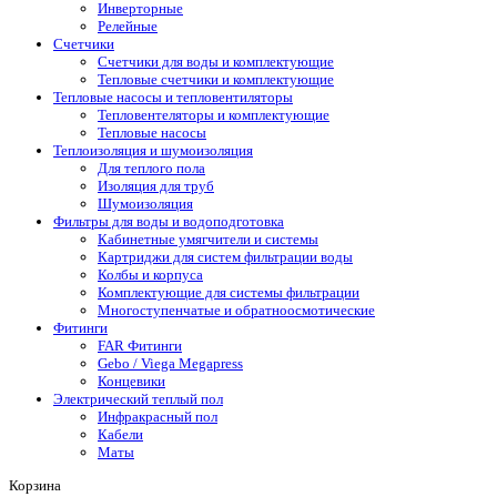
Инверторные
Релейные
Счетчики
Счетчики для воды и комплектующие
Тепловые счетчики и комплектующие
Тепловые насосы и тепловентиляторы
Тепловентеляторы и комплектующие
Тепловые насосы
Теплоизоляция и шумоизоляция
Для теплого пола
Изоляция для труб
Шумоизоляция
Фильтры для воды и водоподготовка
Кабинетные умягчители и системы
Картриджи для систем фильтрации воды
Колбы и корпуса
Комплектующие для системы фильтрации
Многоступенчатые и обратноосмотические
Фитинги
FAR Фитинги
Gebo / Viega Megapress
Концевики
Электрический теплый пол
Инфракрасный пол
Кабели
Маты
Корзина