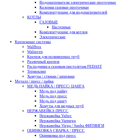
Водонагреватели электрические проточные
Колонки газовые проточные
Комплектующие для водонагревателей
КОТЛЫ
ГАЗОВЫЕ
Настенные
Комплектующие для котлов
Электрические
Крепежные системы
Wallbox
Walraven
Крепеж для полимерных труб
Различный крепеж
Расходники к газовым пистолетам FEDAST
Термоклип
Хомуты / стяжки / шпильки
Металл / пресс / пайка
МЕДЬ ПАЙКА / ПРЕСС/ ЦАНГА
Медь под пайку
Медь под пресс
Медь под цангу
Хомуты для медных труб
НЕРЖАВЕЙКА ПРЕСС
Нержавейка Valtec
Нержавейка Varmega
Нержавейка Viega / Sanha ФИТИНГИ
ОЦИНКОВКА СВАРКА / ПРЕСС
Оцинковка под пресс