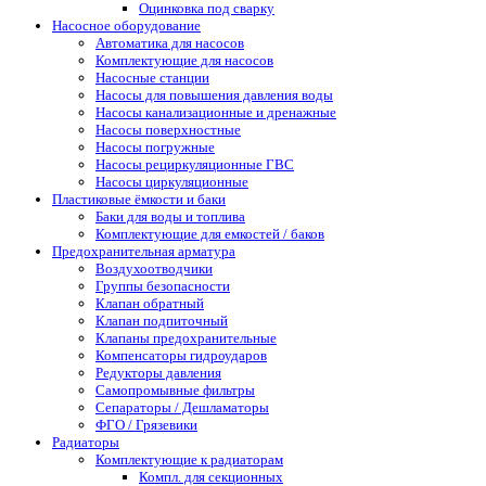
Оцинковка под сварку
Насосное оборудование
Автоматика для насосов
Комплектующие для насосов
Насосные станции
Насосы для повышения давления воды
Насосы канализационные и дренажные
Насосы поверхностные
Насосы погружные
Насосы рециркуляционные ГВС
Насосы циркуляционные
Пластиковые ёмкости и баки
Баки для воды и топлива
Комплектующие для емкостей / баков
Предохранительная арматура
Воздухоотводчики
Группы безопасности
Клапан обратный
Клапан подпиточный
Клапаны предохранительные
Компенсаторы гидроударов
Редукторы давления
Самопромывные фильтры
Сепараторы / Дешламаторы
ФГО / Грязевики
Радиаторы
Комплектующие к радиаторам
Компл. для секционных