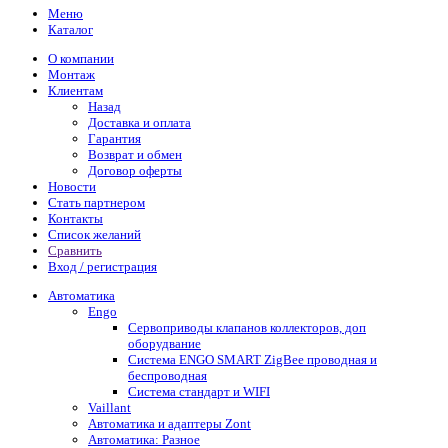
Меню
Каталог
О компании
Монтаж
Клиентам
Назад
Доставка и оплата
Гарантия
Возврат и обмен
Договор оферты
Новости
Стать партнером
Контакты
Список желаний
Сравнить
Вход / регистрация
Автоматика
Engo
Сервоприводы клапанов коллекторов, доп
оборудвание
Система ENGO SMART ZigBee проводная и
беспроводная
Система стандарт и WIFI
Vaillant
Автоматика и адаптеры Zont
Автоматика: Разное