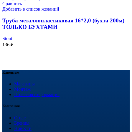
Сравнить
Добавить в список желаний
Труба металлопластиковая 16*2,0 (бухта 200м)
ТОЛЬКО БУХТАМИ
Stout
136
₽
Клиентам
Магазины
Монтаж
Полезная информация
Компания
О нас
Бренды
Новости