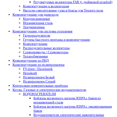
Регулируемые коллекторы FAR (с дюймовой резьбой)
Комплектующие к коллекторам
Насосно смесительные узлы и боксы для Теплого пола
Комплектующие для дымохода
Конденсационные
Нержавеющая сталь
Традиционные
Комплектующие для системы отопления
Гидроразделители
Группы быстрого монтажа и комплектующие
Комплектующие
Распределительные коллекторы
Сервоприводы / Сервомоторы
Теплообменники
Комплектующие из ПНД
Комплектующие из полипропилена
FV-plast / Ekoplastik
Heisskraft
Полипропилен Белый
Полипропилен Серый
Контрольно-измерительные приборы
Котлы. Газовые и электрические водонагреватели
ВОДОНАГРЕВАТЕЛИ
Бойлеры косвенного нагрева RISPA с баком из
нержавеющей стали
Бойлеры косвенного нагрева RISPA с эмалированным
баком
Водонагреватели электрические накопительные