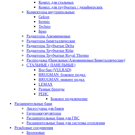
Компл. для стальных
Компл. для трубчатых / дизайнерских
Конвекторы внутрипольные
Gekon
Itermic
Techno
Бриз
Радиаторы Алюминиевые
Радиаторы биметаллические
Радиаторы Трубчатые Delta
Радиаторы Трубчатые Rifar
Радиаторы Трубчатые Royal Thermo
Распродажа (Панельные/Алюминиевые/Биметаллические)
СТАЛЬНЫЕ ( ПАНЕЛЬНЫЕ)
Bor-San (VULRAD)
BRUGMAN: боковое подкл.
BRUGMAN: нижнее подкл.
LEMAX
Разные бренды
РЕНС
Боковое подключение
Расширительные баки
Аксессуары для баков
Гидроаккумуляторы
Расширительные баки для ГВС
Расширительные баки для системы отопления
Резьбовые соединения
Бронзовые