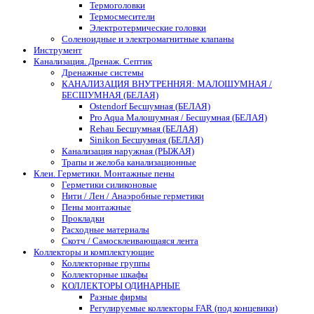
Термоголовки
Термосмесители
Электротермические головки
Соленоидные и электромагнитные клапаны
Инструмент
Канализация. Дренаж. Септик
Дренажные системы
КАНАЛИЗАЦИЯ ВНУТРЕННЯЯ: МАЛОШУМНАЯ /
БЕСШУМНАЯ (БЕЛАЯ)
Ostendorf Бесшумная (БЕЛАЯ)
Pro Aqua Малошумная / Бесшумная (БЕЛАЯ)
Rehau Бесшумная (БЕЛАЯ)
Sinikon Бесшумная (БЕЛАЯ)
Канализация наружная (РЫЖАЯ)
Трапы и желоба канализационные
Клеи. Герметики. Монтажные пены
Герметики силиконовые
Нити / Лен / Анаэробные герметики
Пены монтажные
Прокладки
Расходные материалы
Скотч / Самосклеивающаяся лента
Коллекторы и комплектующие
Коллекторные группы
Коллекторные шкафы
КОЛЛЕКТОРЫ ОДИНАРНЫЕ
Разные фирмы
Регулируемые коллекторы FAR (под концевики)