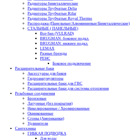
Радиаторы биметаллические
Радиаторы Трубчатые Delta
Радиаторы Трубчатые Rifar
Радиаторы Трубчатые Royal Thermo
Распродажа (Панельные/Алюминиевые/Биметаллические)
СТАЛЬНЫЕ ( ПАНЕЛЬНЫЕ)
Bor-San (VULRAD)
BRUGMAN: боковое подкл.
BRUGMAN: нижнее подкл.
LEMAX
Разные бренды
РЕНС
Боковое подключение
Расширительные баки
Аксессуары для баков
Гидроаккумуляторы
Расширительные баки для ГВС
Расширительные баки для системы отопления
Резьбовые соединения
Бронзовые
Латунные (без покрытия)
Никелированные / Хромированные
Оцинкованные
Сгоны (Американки)
Удлинители
Сантехника
ГИБКАЯ ПОДВОДКА
Для воды