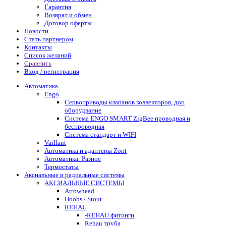
Гарантия
Возврат и обмен
Договор оферты
Новости
Стать партнером
Контакты
Список желаний
Сравнить
Вход / регистрация
Автоматика
Engo
Сервоприводы клапанов коллекторов, доп
оборудвание
Система ENGO SMART ZigBee проводная и
беспроводная
Система стандарт и WIFI
Vaillant
Автоматика и адаптеры Zont
Автоматика: Разное
Термостаты
Аксиальные и радиальные системы
АКСИАЛЬНЫЕ СИСТЕМЫ
Arrowhead
Hoobs / Stout
REHAU
-REHAU фитинги
Rehau труба