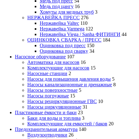
Медь под пресс
54
Медь под цангу
16
Хомуты для медных труб
3
НЕРЖАВЕЙКА ПРЕСС
276
Нержавейка Valtec
110
Нержавейка Varmega
122
Нержавейка Viega / Sanha ФИТИНГИ
44
ОЦИНКОВКА СВАРКА / ПРЕСС
184
Оцинковка под пресс
150
Оцинковка под сварку
34
Насосное оборудование
107
Автоматика для насосов
16
Комплектующие для насосов
15
Насосные станции
2
Насосы для повышения давления воды
5
Насосы канализационные и дренажные
8
Насосы поверхностные
5
Насосы погружные
15
Насосы рециркуляционные ГВС
10
Насосы циркуляционные
31
Пластиковые ёмкости и баки
23
Баки для воды и топлива
3
Комплектующие для емкостей / баков
20
Предохранительная арматура
140
Воздухоотводчики
26