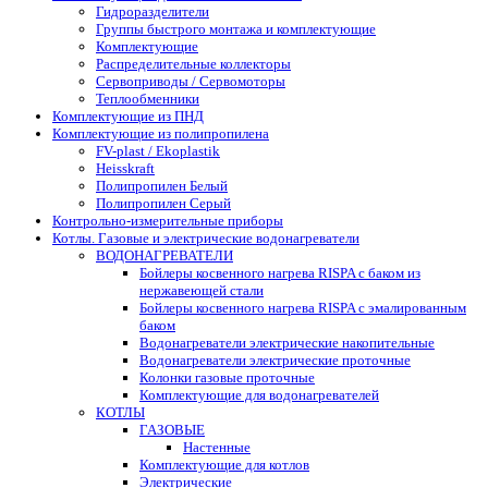
Гидроразделители
Группы быстрого монтажа и комплектующие
Комплектующие
Распределительные коллекторы
Сервоприводы / Сервомоторы
Теплообменники
Комплектующие из ПНД
Комплектующие из полипропилена
FV-plast / Ekoplastik
Heisskraft
Полипропилен Белый
Полипропилен Серый
Контрольно-измерительные приборы
Котлы. Газовые и электрические водонагреватели
ВОДОНАГРЕВАТЕЛИ
Бойлеры косвенного нагрева RISPA с баком из
нержавеющей стали
Бойлеры косвенного нагрева RISPA с эмалированным
баком
Водонагреватели электрические накопительные
Водонагреватели электрические проточные
Колонки газовые проточные
Комплектующие для водонагревателей
КОТЛЫ
ГАЗОВЫЕ
Настенные
Комплектующие для котлов
Электрические