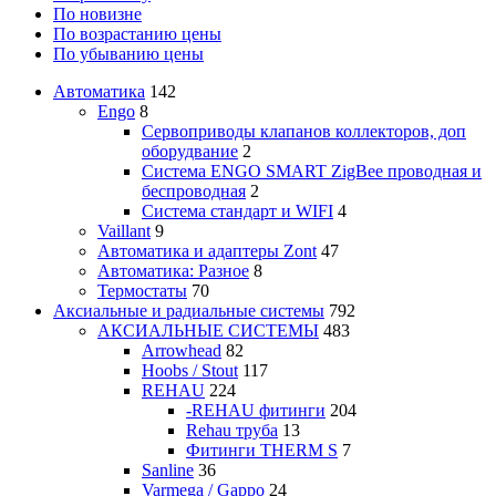
По новизне
По возрастанию цены
По убыванию цены
Автоматика
142
Engo
8
Сервоприводы клапанов коллекторов, доп
оборудвание
2
Система ENGO SMART ZigBee проводная и
беспроводная
2
Система стандарт и WIFI
4
Vaillant
9
Автоматика и адаптеры Zont
47
Автоматика: Разное
8
Термостаты
70
Аксиальные и радиальные системы
792
АКСИАЛЬНЫЕ СИСТЕМЫ
483
Arrowhead
82
Hoobs / Stout
117
REHAU
224
-REHAU фитинги
204
Rehau труба
13
Фитинги THERM S
7
Sanline
36
Varmega / Gappo
24