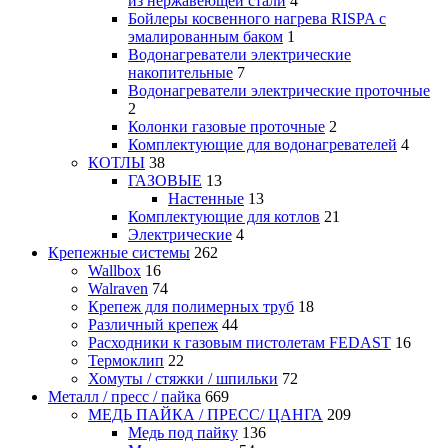
из нержавеющей стали
4
Бойлеры косвенного нагрева RISPA с
эмалированным баком
1
Водонагреватели электрические
накопительные
7
Водонагреватели электрические проточные
2
Колонки газовые проточные
2
Комплектующие для водонагревателей
4
КОТЛЫ
38
ГАЗОВЫЕ
13
Настенные
13
Комплектующие для котлов
21
Электрические
4
Крепежные системы
262
Wallbox
16
Walraven
74
Крепеж для полимерных труб
18
Различный крепеж
44
Расходники к газовым пистолетам FEDAST
16
Термоклип
22
Хомуты / стяжки / шпильки
72
Металл / пресс / пайка
669
МЕДЬ ПАЙКА / ПРЕСС/ ЦАНГА
209
Медь под пайку
136