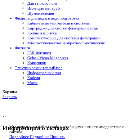
Для теплого пола
Изоляция для труб
Шумоизоляция
Фильтры для воды и водоподготовка
Кабинетные умягчители и системы
Картриджи для систем фильтрации воды
Колбы и корпуса
Комплектующие для системы фильтрации
Многоступенчатые и обратноосмотические
Фитинги
FAR Фитинги
Gebo / Viega Megapress
Концевики
Электрический теплый пол
Инфракрасный пол
Кабели
Маты
Корзина
Закрыть
×
Информация о складах
Мы используем файлы cookie, чтобы улучшить взаимодействие с
сайтом.
Подробнее
Подробнее
Принять