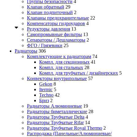
Группы безопасности
4
Клапан обратный
29
Клапан подпиточный
2
Клапаны предохранительные
22
Компенсаторы гидроударов
4
Редукторы давления
13
Самопромывные фильтры
13
Сепараторы / Дешламаторы
2
ФГО / Грязевики
25
Радиаторы
306
Комплектующие к радиаторам
74
Компл. для секционных
41
Компл. для стальных
28
Компл. для трубчатых / дизайнерских
5
Конвекторы внутрипольные
57
Gekon
8
Itermic
5
Techno
42
Бриз
2
Радиаторы Алюминиевые
19
Радиаторы биметаллические
28
Радиаторы Трубчатые Delta
4
Радиаторы Трубчатые Rifar
14
Радиаторы Трубчатые Royal Thermo
2
Распродажа (Панельные/Алюминиевые/