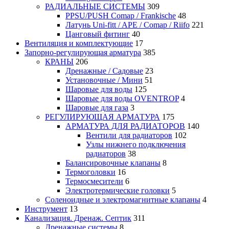
РАДИАЛЬНЫЕ СИСТЕМЫ
309
PPSU/PUSH Comap / Frankische
48
Латунь Uni-fitt / APE / Comap / Riifo
221
Цанговый фитинг
40
Вентиляция и комплектующие
17
Запорно-регулирующая арматура
385
КРАНЫ
206
Дренажные / Садовые
23
Установочные / Мини
51
Шаровые для воды
125
Шаровые для воды OVENTROP
4
Шаровые для газа
3
РЕГУЛИРУЮЩАЯ АРМАТУРА
175
АРМАТУРА ДЛЯ РАДИАТОРОВ
140
Вентили для радиаторов
102
Узлы нижнего подключения
радиаторов
38
Балансировочные клапаны
8
Термоголовки
16
Термосмесители
6
Электротермические головки
5
Соленоидные и электромагнитные клапаны
4
Инструмент
13
Канализация. Дренаж. Септик
311
Дренажные системы
8