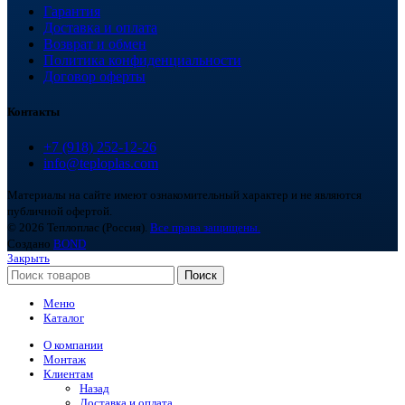
Гарантия
Доставка и оплата
Возврат и обмен
Политика конфиденциальности
Договор оферты
Контакты
+7 (918) 252-12-26
info@teploplas.com
Материалы на сайте имеют ознакомительный характер и не являются
публичной офертой.
© 2026 Теплоплас (Россия).
Все права защищены.
Создано
BOND
Закрыть
Поиск
Меню
Каталог
О компании
Монтаж
Клиентам
Назад
Доставка и оплата