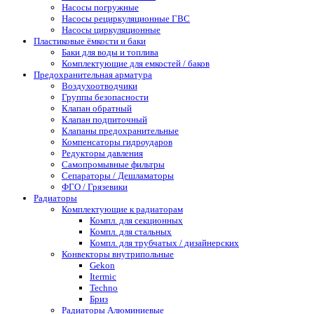
Насосы погружные
Насосы рециркуляционные ГВС
Насосы циркуляционные
Пластиковые ёмкости и баки
Баки для воды и топлива
Комплектующие для емкостей / баков
Предохранительная арматура
Воздухоотводчики
Группы безопасности
Клапан обратный
Клапан подпиточный
Клапаны предохранительные
Компенсаторы гидроударов
Редукторы давления
Самопромывные фильтры
Сепараторы / Дешламаторы
ФГО / Грязевики
Радиаторы
Комплектующие к радиаторам
Компл. для секционных
Компл. для стальных
Компл. для трубчатых / дизайнерских
Конвекторы внутрипольные
Gekon
Itermic
Techno
Бриз
Радиаторы Алюминиевые