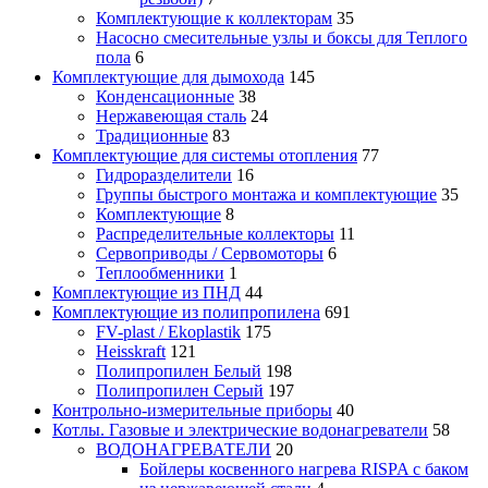
Комплектующие к коллекторам
35
Насосно смесительные узлы и боксы для Теплого
пола
6
Комплектующие для дымохода
145
Конденсационные
38
Нержавеющая сталь
24
Традиционные
83
Комплектующие для системы отопления
77
Гидроразделители
16
Группы быстрого монтажа и комплектующие
35
Комплектующие
8
Распределительные коллекторы
11
Сервоприводы / Сервомоторы
6
Теплообменники
1
Комплектующие из ПНД
44
Комплектующие из полипропилена
691
FV-plast / Ekoplastik
175
Heisskraft
121
Полипропилен Белый
198
Полипропилен Серый
197
Контрольно-измерительные приборы
40
Котлы. Газовые и электрические водонагреватели
58
ВОДОНАГРЕВАТЕЛИ
20
Бойлеры косвенного нагрева RISPA с баком