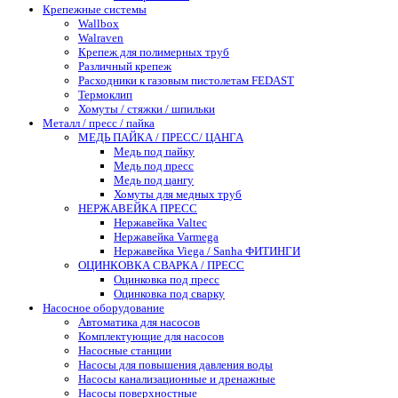
Крепежные системы
Wallbox
Walraven
Крепеж для полимерных труб
Различный крепеж
Расходники к газовым пистолетам FEDAST
Термоклип
Хомуты / стяжки / шпильки
Металл / пресс / пайка
МЕДЬ ПАЙКА / ПРЕСС/ ЦАНГА
Медь под пайку
Медь под пресс
Медь под цангу
Хомуты для медных труб
НЕРЖАВЕЙКА ПРЕСС
Нержавейка Valtec
Нержавейка Varmega
Нержавейка Viega / Sanha ФИТИНГИ
ОЦИНКОВКА СВАРКА / ПРЕСС
Оцинковка под пресс
Оцинковка под сварку
Насосное оборудование
Автоматика для насосов
Комплектующие для насосов
Насосные станции
Насосы для повышения давления воды
Насосы канализационные и дренажные
Насосы поверхностные