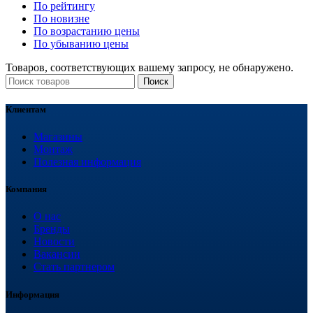
По рейтингу
По новизне
По возрастанию цены
По убыванию цены
Товаров, соответствующих вашему запросу, не обнаружено.
Поиск
Клиентам
Магазины
Монтаж
Полезная информация
Компания
О нас
Бренды
Новости
Вакансии
Стать партнером
Информация