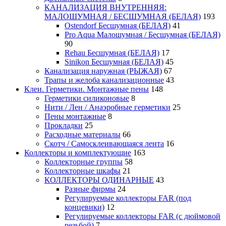
КАНАЛИЗАЦИЯ ВНУТРЕННЯЯ:
МАЛОШУМНАЯ / БЕСШУМНАЯ (БЕЛАЯ)
193
Ostendorf Бесшумная (БЕЛАЯ)
41
Pro Aqua Малошумная / Бесшумная (БЕЛАЯ)
90
Rehau Бесшумная (БЕЛАЯ)
17
Sinikon Бесшумная (БЕЛАЯ)
45
Канализация наружная (РЫЖАЯ)
67
Трапы и желоба канализационные
43
Клеи. Герметики. Монтажные пены
148
Герметики силиконовые
8
Нити / Лен / Анаэробные герметики
25
Пены монтажные
8
Прокладки
25
Расходные материалы
66
Скотч / Самосклеивающаяся лента
16
Коллекторы и комплектующие
163
Коллекторные группы
58
Коллекторные шкафы
21
КОЛЛЕКТОРЫ ОДИНАРНЫЕ
43
Разные фирмы
24
Регулируемые коллекторы FAR (под
концевики)
12
Регулируемые коллекторы FAR (с дюймовой
резьбой)
7