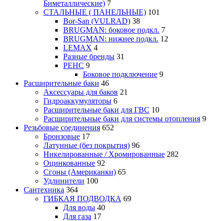
Биметаллические)
7
СТАЛЬНЫЕ ( ПАНЕЛЬНЫЕ)
101
Bor-San (VULRAD)
38
BRUGMAN: боковое подкл.
7
BRUGMAN: нижнее подкл.
12
LEMAX
4
Разные бренды
31
РЕНС
9
Боковое подключение
9
Расширительные баки
46
Аксессуары для баков
21
Гидроаккумуляторы
6
Расширительные баки для ГВС
10
Расширительные баки для системы отопления
9
Резьбовые соединения
652
Бронзовые
17
Латунные (без покрытия)
96
Никелированные / Хромированные
282
Оцинкованные
92
Сгоны (Американки)
65
Удлинители
100
Сантехника
364
ГИБКАЯ ПОДВОДКА
69
Для воды
40
Для газа
17