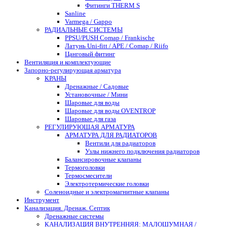
Фитинги THERM S
Sanline
Varmega / Gappo
РАДИАЛЬНЫЕ СИСТЕМЫ
PPSU/PUSH Comap / Frankische
Латунь Uni-fitt / APE / Comap / Riifo
Цанговый фитинг
Вентиляция и комплектующие
Запорно-регулирующая арматура
КРАНЫ
Дренажные / Садовые
Установочные / Мини
Шаровые для воды
Шаровые для воды OVENTROP
Шаровые для газа
РЕГУЛИРУЮЩАЯ АРМАТУРА
АРМАТУРА ДЛЯ РАДИАТОРОВ
Вентили для радиаторов
Узлы нижнего подключения радиаторов
Балансировочные клапаны
Термоголовки
Термосмесители
Электротермические головки
Соленоидные и электромагнитные клапаны
Инструмент
Канализация. Дренаж. Септик
Дренажные системы
КАНАЛИЗАЦИЯ ВНУТРЕННЯЯ: МАЛОШУМНАЯ /