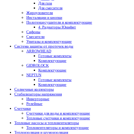
Для газа
Для смесителя
Жироуловители
Инсталяции и кнопки
Полотенцесушители и комплектующие
4. Радиаторы Юнифит
Сифоны
Смесители
Унитазы и комплектующие
Система защиты от протечек воды
ARROWHEAD
Готовые комплекты
Комплектующие
GIDROLOCK
Комплектующие
NEPTUN
Готовые комплекты
Комплектующие
Солнечные коллекторы
Стабилизаторы напряжения
Инверторные
Релейные
Счетчики
Счетчики для воды и комплектующие
Тепловые счетчики и комплектующие
Тепловые насосы и тепловентиляторы
Тепловентеляторы и комплектующие
Теплоизоляция и шумоизоляция