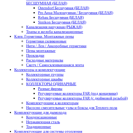
БЕСШУМНАЯ (БЕЛАЯ)
Ostendorf Бесшумная (БЕЛАЯ)
Pro Aqua Малошумная / Бесшумная (БЕЛАЯ)
Rehau Бесшумная (БЕЛАЯ)
Sinikon Бесшумная (БЕЛАЯ)
Канализация наружная (РЫЖАЯ)
Трапы и желоба канализационные
Клеи. Герметики. Монтажные пены
Герметики силиконовые
Нити / Лен / Анаэробные герметики
Пены монтажные
Прокладки
Расходные материалы
Скотч / Самосклеивающаяся лента
Коллекторы и комплектующие
Коллекторные группы
Коллекторные шкафы
КОЛЛЕКТОРЫ ОДИНАРНЫЕ
Разные фирмы
Регулируемые коллекторы FAR (под концевики)
Регулируемые коллекторы FAR (с дюймовой резьбой)
Комплектующие к коллекторам
Насосно смесительные узлы и боксы для Теплого пола
Комплектующие для дымохода
Конденсационные
Нержавеющая сталь
Традиционные
Комплектующие для системы отопления