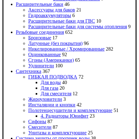
Расширительные баки
46
Аксессуары для баков
21
Гидроаккумуляторы
6
Расширительные баки для ГВС
10
Расширительные баки для системы отопления
9
Резьбовые соединения
652
Бронзовые
17
Латунные (без покрытия)
96
Никелированные / Хромированные
282
Оцинкованные
92
Сгоны (Американки)
65
Удлинители
100
Сантехника
367
ГИБКАЯ ПОДВОДКА
72
Для воды
40
Для газа
20
Для смесителя
12
Жироуловители
3
Инсталяции и кнопки
42
Полотенцесушители и комплектующие
51
4. Радиаторы Юнифит
23
Сифоны
87
Смесители
87
Унитазы и комплектующие
25
Система защиты от протечек воды
38