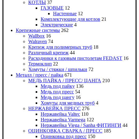
КОТЛЫ
37
ГАЗОВЫЕ
12
Настенные
12
Комплектующие для котлов
21
Электрические
4
Крепежные системы
262
Wallbox
16
Walraven
74
Крепеж для полимерных труб
18
Различный крепеж
44
Расходники к газовым пистолетам FEDAST
16
Термоклип
22
Хомуты / стяжки / шпильки
72
Металл / пресс / пайка
671
МЕДЬ ПАЙКА / ПРЕСС/ ЦАНГА
210
Медь под пайку
136
Медь под пресс
54
Медь под цангу
16
Хомуты для медных труб
4
НЕРЖАВЕЙКА ПРЕСС
276
Нержавейка Valtec
110
Нержавейка Varmega
122
Нержавейка Viega / Sanha ФИТИНГИ
44
ОЦИНКОВКА СВАРКА / ПРЕСС
185
Оцинковка под пресс
150