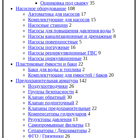
Оцинковка под сварку
35
Насосное оборудование
108
Автоматика для насосов
17
Комплектующие для насосов
15
Насосные станции
2
Насосы для повышения давления воды
5
Насосы канализационные и дренажные
8
Насосы поверхностные
5
Насосы погружные
16
Насосы рециркуляционные ГВС
9
Насосы циркуляционные
31
Пластиковые ёмкости и баки
22
Баки для воды и топлива
2
Комплектующие для емкостей / баков
20
Предохранительная арматура
142
Воздухоотводчики
26
Группы безопасности
4
Клапан обратный
30
Клапан подпиточный
2
Клапаны предохранительные
22
Компенсаторы гидроударов
4
Редукторы давления
13
Самопромывные фильтры
13
Сепараторы / Дешламаторы
2
ФГО / Грязевики
26