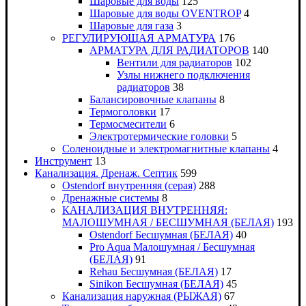
Шаровые для воды
125
Шаровые для воды OVENTROP
4
Шаровые для газа
3
РЕГУЛИРУЮЩАЯ АРМАТУРА
176
АРМАТУРА ДЛЯ РАДИАТОРОВ
140
Вентили для радиаторов
102
Узлы нижнего подключения
радиаторов
38
Балансировочные клапаны
8
Термоголовки
17
Термосмесители
6
Электротермические головки
5
Соленоидные и электромагнитные клапаны
4
Инструмент
13
Канализация. Дренаж. Септик
599
Ostendorf внутренняя (серая)
288
Дренажные системы
8
КАНАЛИЗАЦИЯ ВНУТРЕННЯЯ:
МАЛОШУМНАЯ / БЕСШУМНАЯ (БЕЛАЯ)
193
Ostendorf Бесшумная (БЕЛАЯ)
40
Pro Aqua Малошумная / Бесшумная
(БЕЛАЯ)
91
Rehau Бесшумная (БЕЛАЯ)
17
Sinikon Бесшумная (БЕЛАЯ)
45
Канализация наружная (РЫЖАЯ)
67