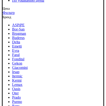
По убыванию цены
Цена
Фильтр
Бренд
ASPiPE
Bor-San
Brugman
Buderus
Delta
Emetti
Evra
Faral
Fondital
Gekon
Giacomini
Irsap
Itermic
Kermi
Lemax
Oasis
Oter
Prado
Purmo
Rens