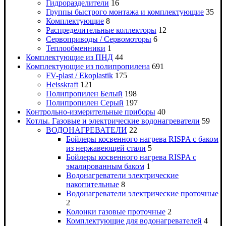
Гидроразделители
16
Группы быстрого монтажа и комплектующие
35
Комплектующие
8
Распределительные коллекторы
12
Сервоприводы / Сервомоторы
6
Теплообменники
1
Комплектующие из ПНД
44
Комплектующие из полипропилена
691
FV-plast / Ekoplastik
175
Heisskraft
121
Полипропилен Белый
198
Полипропилен Серый
197
Контрольно-измерительные приборы
40
Котлы. Газовые и электрические водонагреватели
59
ВОДОНАГРЕВАТЕЛИ
22
Бойлеры косвенного нагрева RISPA с баком
из нержавеющей стали
5
Бойлеры косвенного нагрева RISPA с
эмалированным баком
1
Водонагреватели электрические
накопительные
8
Водонагреватели электрические проточные
2
Колонки газовые проточные
2
Комплектующие для водонагревателей
4