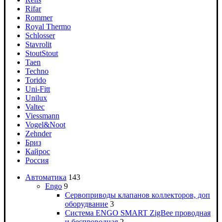
Rifar
Rommer
Royal Thermo
Schlosser
Stavrolit
Stout
Stout
Taen
Techno
Torido
Uni-Fitt
Unilux
Valtec
Viessmann
Vogel&Noot
Zehnder
Бриз
Кайрос
Россия
Автоматика
143
Engo
9
Сервоприводы клапанов коллекторов, доп
оборудвание
3
Система ENGO SMART ZigBee проводная
и беспроводная
2