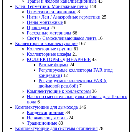
Трапы и желоба канализационные
43
Клеи. Герметики. Монтажные пены
148
Герметики силиконовые
8
Нити / Лен / Анаэробные герметики
25
Пены монтажные
8
Прокладки
25
Расходные материалы
66
Скотч / Самосклеивающаяся лента
16
Коллекторы и комплектующие
167
Коллекторные группы
61
Коллекторные шкафы
21
КОЛЛЕКТОРЫ ОДИНАРНЫЕ
43
Разные фирмы
24
Регулируемые коллекторы FAR (под
концевики)
12
Регулируемые коллекторы FAR (с
дюймовой резьбой)
7
Комплектующие к коллекторам
36
Насосно смесительные узлы и боксы для Теплого
пола
6
Комплектующие для дымохода
146
Конденсационные
39
Нержавеющая сталь
24
Традиционные
83
Комплектующие для системы отопления
78