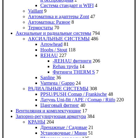
Система стандарт и WIFI
4
Vaillant
9
Автоматика и адаптеры Zont
47
Автоматика: Разное
8
Термостаты
70
Аксиальные и радиальные системы
794
АКСИАЛЬНЫЕ СИСТЕМЫ
486
Arrowhead
81
Hoobs / Stout
118
REHAU
227
-REHAU фитинги
206
Rehau труба
14
Фитинги THERM S
7
Sanline
36
Varmega / Gappo
24
РАДИАЛЬНЫЕ СИСТЕМЫ
308
PPSU/PUSH Comap / Frankische
48
Латунь Uni-fitt / APE / Comap / Riifo
220
Цанговый фитинг
40
Вентиляция и комплектующие
17
Запорно-регулирующая арматура
384
КРАНЫ
204
Дренажные / Садовые
21
Установочные / Мини
51