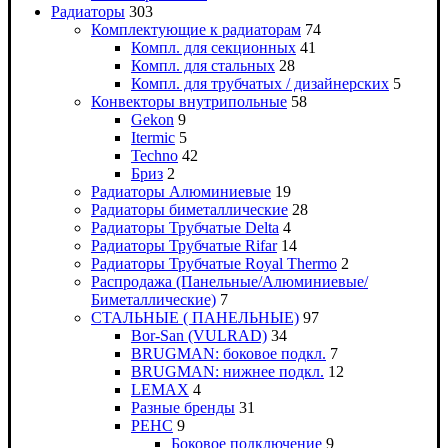
Радиаторы
303
Комплектующие к радиаторам
74
Компл. для секционных
41
Компл. для стальных
28
Компл. для трубчатых / дизайнерских
5
Конвекторы внутрипольные
58
Gekon
9
Itermic
5
Techno
42
Бриз
2
Радиаторы Алюминиевые
19
Радиаторы биметаллические
28
Радиаторы Трубчатые Delta
4
Радиаторы Трубчатые Rifar
14
Радиаторы Трубчатые Royal Thermo
2
Распродажа (Панельные/Алюминиевые/
Биметаллические)
7
СТАЛЬНЫЕ ( ПАНЕЛЬНЫЕ)
97
Bor-San (VULRAD)
34
BRUGMAN: боковое подкл.
7
BRUGMAN: нижнее подкл.
12
LEMAX
4
Разные бренды
31
РЕНС
9
Боковое подключение
9