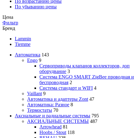
По возрастанию цены
По убыванию цены
Цена
Фильтр
Бренд
Lammin
Tiemme
Автоматика
143
Engo
9
Сервоприводы клапанов коллекторов, доп
оборудвание
3
Система ENGO SMART ZigBee проводная и
беспроводная
2
Система стандарт и WIFI
4
Vaillant
9
Автоматика и адаптеры Zont
47
Автоматика: Разное
8
Термостаты
70
Аксиальные и радиальные системы
795
АКСИАЛЬНЫЕ СИСТЕМЫ
487
Arrowhead
81
Hoobs / Stout
118
REHAU
228