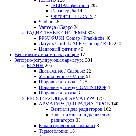
-REHAU фитинги
207
Rehau труба
14
Фитинги THERM S
7
Sanline
36
Varmega / Gappo
24
РАДИАЛЬНЫЕ СИСТЕМЫ
308
PPSU/PUSH Comap / Frankische
48
Латунь Uni-fitt / APE / Comap / Riifo
220
Цанговый фитинг
40
Вентиляция и комплектующие
17
Запорно-регулирующая арматура
384
КРАНЫ
205
Дренажные / Садовые
22
Установочные / Мини
51
Шаровые для воды
125
Шаровые для воды OVENTROP
4
Шаровые для газа
3
РЕГУЛИРУЮЩАЯ АРМАТУРА
175
АРМАТУРА ДЛЯ РАДИАТОРОВ
140
Вентили для радиаторов
102
Узлы нижнего подключения
радиаторов
38
Балансировочные клапаны
8
Термоголовки
16