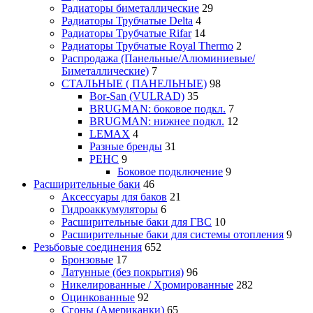
Радиаторы биметаллические
29
Радиаторы Трубчатые Delta
4
Радиаторы Трубчатые Rifar
14
Радиаторы Трубчатые Royal Thermo
2
Распродажа (Панельные/Алюминиевые/
Биметаллические)
7
СТАЛЬНЫЕ ( ПАНЕЛЬНЫЕ)
98
Bor-San (VULRAD)
35
BRUGMAN: боковое подкл.
7
BRUGMAN: нижнее подкл.
12
LEMAX
4
Разные бренды
31
РЕНС
9
Боковое подключение
9
Расширительные баки
46
Аксессуары для баков
21
Гидроаккумуляторы
6
Расширительные баки для ГВС
10
Расширительные баки для системы отопления
9
Резьбовые соединения
652
Бронзовые
17
Латунные (без покрытия)
96
Никелированные / Хромированные
282
Оцинкованные
92
Сгоны (Американки)
65