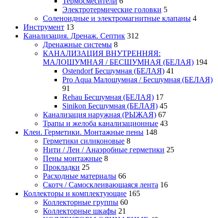
Термосмесители
6
Электротермические головки
5
Соленоидные и электромагнитные клапаны
4
Инструмент
13
Канализация. Дренаж. Септик
312
Дренажные системы
8
КАНАЛИЗАЦИЯ ВНУТРЕННЯЯ:
МАЛОШУМНАЯ / БЕСШУМНАЯ (БЕЛАЯ)
194
Ostendorf Бесшумная (БЕЛАЯ)
41
Pro Aqua Малошумная / Бесшумная (БЕЛАЯ)
91
Rehau Бесшумная (БЕЛАЯ)
17
Sinikon Бесшумная (БЕЛАЯ)
45
Канализация наружная (РЫЖАЯ)
67
Трапы и желоба канализационные
43
Клеи. Герметики. Монтажные пены
148
Герметики силиконовые
8
Нити / Лен / Анаэробные герметики
25
Пены монтажные
8
Прокладки
25
Расходные материалы
66
Скотч / Самосклеивающаяся лента
16
Коллекторы и комплектующие
165
Коллекторные группы
60
Коллекторные шкафы
21