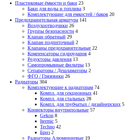
Пластиковые ёмкости и баки
23
Баки для воды и топлива
3
Комплектующие для емкостей / баков
20
Предохранительная арматура
141
Воздухоотводчики
26
Группы безопасности
4
Клапан обратный
29
Клапан подпиточный
2
Клапаны предохранительные
22
Компенсаторы гидроударов
4
Редукторы давления
13
Самопромывные фильтры
13
Сепараторы / Дешламаторы
2
ФГО / Грязевики
26
Радиаторы
304
Комплектующие к радиаторам
74
Компл. для секционных
41
Компл. для стальных
28
Компл. для трубчатых / дизайнерских
5
Конвекторы внутрипольные
57
Gekon
8
Itermic
5
Techno
42
Бриз
2
Радиаторы Алюминиевые
19