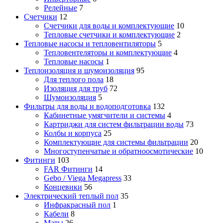
Релейные
7
Счетчики
12
Счетчики для воды и комплектующие
10
Тепловые счетчики и комплектующие
2
Тепловые насосы и тепловентиляторы
5
Тепловентеляторы и комплектующие
4
Тепловые насосы
1
Теплоизоляция и шумоизоляция
95
Для теплого пола
18
Изоляция для труб
72
Шумоизоляция
5
Фильтры для воды и водоподготовка
132
Кабинетные умягчители и системы
4
Картриджи для систем фильтрации воды
73
Колбы и корпуса
25
Комплектующие для системы фильтрации
20
Многоступенчатые и обратноосмотические
10
Фитинги
103
FAR Фитинги
14
Gebo / Viega Megapress
33
Концевики
56
Электрический теплый пол
35
Инфракрасный пол
1
Кабели
8
Маты
26