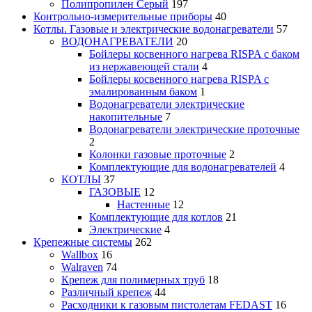
Полипропилен Серый
197
Контрольно-измерительные приборы
40
Котлы. Газовые и электрические водонагреватели
57
ВОДОНАГРЕВАТЕЛИ
20
Бойлеры косвенного нагрева RISPA с баком
из нержавеющей стали
4
Бойлеры косвенного нагрева RISPA с
эмалированным баком
1
Водонагреватели электрические
накопительные
7
Водонагреватели электрические проточные
2
Колонки газовые проточные
2
Комплектующие для водонагревателей
4
КОТЛЫ
37
ГАЗОВЫЕ
12
Настенные
12
Комплектующие для котлов
21
Электрические
4
Крепежные системы
262
Wallbox
16
Walraven
74
Крепеж для полимерных труб
18
Различный крепеж
44
Расходники к газовым пистолетам FEDAST
16