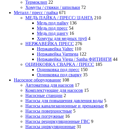
Термоклип
22
Хомуты / стяжки / шпильки
72
Металл / пресс / пайка
671
МЕДЬ ПАЙКА / ПРЕСС/ ЦАНГА
210
Медь под пайку
136
Медь под пресс
54
Медь под цангу
16
Хомуты для медных труб
4
НЕРЖАВЕЙКА ПРЕСС
276
Нержавейка Valtec
110
Нержавейка Varmega
122
Нержавейка Viega / Sanha ФИТИНГИ
44
ОЦИНКОВКА СВАРКА / ПРЕСС
185
Оцинковка под пресс
150
Оцинковка под сварку
35
Насосное оборудование
108
Автоматика для насосов
17
Комплектующие для насосов
15
Насосные станции
2
Насосы для повышения давления воды
5
Насосы канализационные и дренажные
8
Насосы поверхностные
5
Насосы погружные
16
Насосы рециркуляционные ГВС
9
Насосы циркуляционные
31