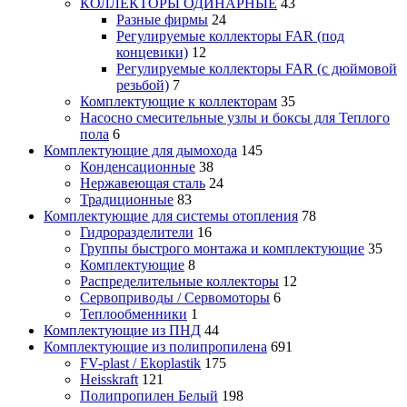
КОЛЛЕКТОРЫ ОДИНАРНЫЕ
43
Разные фирмы
24
Регулируемые коллекторы FAR (под
концевики)
12
Регулируемые коллекторы FAR (с дюймовой
резьбой)
7
Комплектующие к коллекторам
35
Насосно смесительные узлы и боксы для Теплого
пола
6
Комплектующие для дымохода
145
Конденсационные
38
Нержавеющая сталь
24
Традиционные
83
Комплектующие для системы отопления
78
Гидроразделители
16
Группы быстрого монтажа и комплектующие
35
Комплектующие
8
Распределительные коллекторы
12
Сервоприводы / Сервомоторы
6
Теплообменники
1
Комплектующие из ПНД
44
Комплектующие из полипропилена
691
FV-plast / Ekoplastik
175
Heisskraft
121
Полипропилен Белый
198