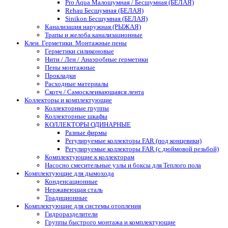
Pro Aqua Малошумная / Бесшумная (БЕЛАЯ)
Rehau Бесшумная (БЕЛАЯ)
Sinikon Бесшумная (БЕЛАЯ)
Канализация наружная (РЫЖАЯ)
Трапы и желоба канализационные
Клеи. Герметики. Монтажные пены
Герметики силиконовые
Нити / Лен / Анаэробные герметики
Пены монтажные
Прокладки
Расходные материалы
Скотч / Самосклеивающаяся лента
Коллекторы и комплектующие
Коллекторные группы
Коллекторные шкафы
КОЛЛЕКТОРЫ ОДИНАРНЫЕ
Разные фирмы
Регулируемые коллекторы FAR (под концевики)
Регулируемые коллекторы FAR (с дюймовой резьбой)
Комплектующие к коллекторам
Насосно смесительные узлы и боксы для Теплого пола
Комплектующие для дымохода
Конденсационные
Нержавеющая сталь
Традиционные
Комплектующие для системы отопления
Гидроразделители
Группы быстрого монтажа и комплектующие