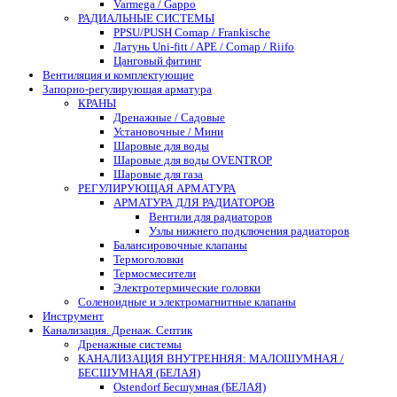
Varmega / Gappo
РАДИАЛЬНЫЕ СИСТЕМЫ
PPSU/PUSH Comap / Frankische
Латунь Uni-fitt / APE / Comap / Riifo
Цанговый фитинг
Вентиляция и комплектующие
Запорно-регулирующая арматура
КРАНЫ
Дренажные / Садовые
Установочные / Мини
Шаровые для воды
Шаровые для воды OVENTROP
Шаровые для газа
РЕГУЛИРУЮЩАЯ АРМАТУРА
АРМАТУРА ДЛЯ РАДИАТОРОВ
Вентили для радиаторов
Узлы нижнего подключения радиаторов
Балансировочные клапаны
Термоголовки
Термосмесители
Электротермические головки
Соленоидные и электромагнитные клапаны
Инструмент
Канализация. Дренаж. Септик
Дренажные системы
КАНАЛИЗАЦИЯ ВНУТРЕННЯЯ: МАЛОШУМНАЯ /
БЕСШУМНАЯ (БЕЛАЯ)
Ostendorf Бесшумная (БЕЛАЯ)