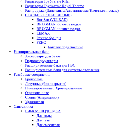
Радиаторы Трубчатые Rifar
Радиаторы Трубчатые Royal Thermo
Распродажа (Панельные/Алюминиевые/Биметаллические)
СТАЛЬНЫЕ ( ПАНЕЛЬНЫЕ)
Bor-San (VULRAD)
BRUGMAN: боковое подкл.
BRUGMAN: нижнее подкл.
LEMAX
Разные бренды
РЕНС
Боковое подключение
Расширительные баки
Аксессуары для баков
Гидроаккумуляторы
Расширительные баки для ГВС
Расширительные баки для системы отопления
Резьбовые соединения
Бронзовые
Латунные (без покрытия)
Никелированные / Хромированные
Оцинкованные
Сгоны (Американки)
Удлинители
Сантехника
ГИБКАЯ ПОДВОДКА
Для воды
Для газа
Для смесителя