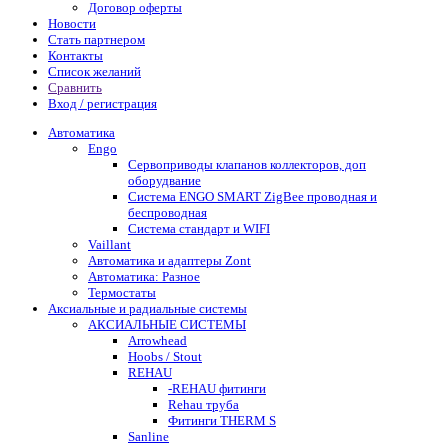
Договор оферты
Новости
Стать партнером
Контакты
Список желаний
Сравнить
Вход / регистрация
Автоматика
Engo
Сервоприводы клапанов коллекторов, доп
оборудвание
Система ENGO SMART ZigBee проводная и
беспроводная
Система стандарт и WIFI
Vaillant
Автоматика и адаптеры Zont
Автоматика: Разное
Термостаты
Аксиальные и радиальные системы
АКСИАЛЬНЫЕ СИСТЕМЫ
Arrowhead
Hoobs / Stout
REHAU
-REHAU фитинги
Rehau труба
Фитинги THERM S
Sanline