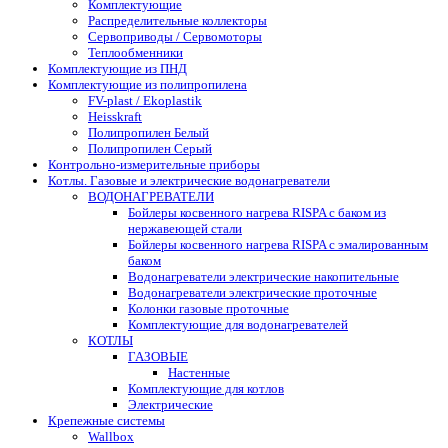
Комплектующие
Распределительные коллекторы
Сервоприводы / Сервомоторы
Теплообменники
Комплектующие из ПНД
Комплектующие из полипропилена
FV-plast / Ekoplastik
Heisskraft
Полипропилен Белый
Полипропилен Серый
Контрольно-измерительные приборы
Котлы. Газовые и электрические водонагреватели
ВОДОНАГРЕВАТЕЛИ
Бойлеры косвенного нагрева RISPA с баком из
нержавеющей стали
Бойлеры косвенного нагрева RISPA с эмалированным
баком
Водонагреватели электрические накопительные
Водонагреватели электрические проточные
Колонки газовые проточные
Комплектующие для водонагревателей
КОТЛЫ
ГАЗОВЫЕ
Настенные
Комплектующие для котлов
Электрические
Крепежные системы
Wallbox