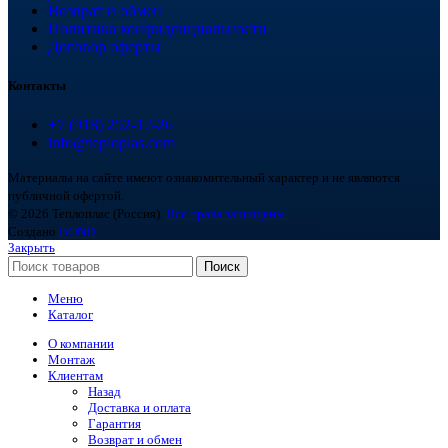
Возврат и обмен
Политика конфиденциальности
Договор оферты
Контакты
+7 (918) 252-12-26
info@teploplas.com
Материалы на сайте имеют ознакомительный характер и не являются
публичной офертой.
© 2026 Теплоплас (Россия).
Все права защищены.
Создано
BOND
Закрыть
Поиск
Меню
Каталог
О компании
Монтаж
Клиентам
Назад
Доставка и оплата
Гарантия
Возврат и обмен