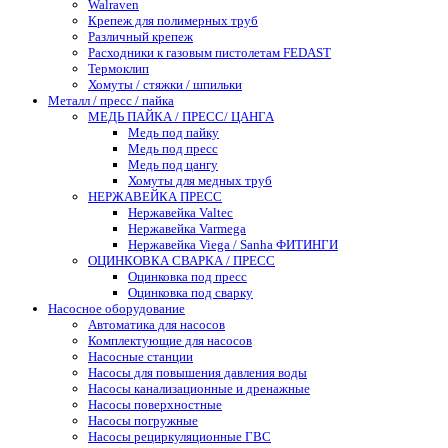
Walraven
Крепеж для полимерных труб
Различный крепеж
Расходники к газовым пистолетам FEDAST
Термоклип
Хомуты / стяжки / шпильки
Металл / пресс / пайка
МЕДЬ ПАЙКА / ПРЕСС/ ЦАНГА
Медь под пайку
Медь под пресс
Медь под цангу
Хомуты для медных труб
НЕРЖАВЕЙКА ПРЕСС
Нержавейка Valtec
Нержавейка Varmega
Нержавейка Viega / Sanha ФИТИНГИ
ОЦИНКОВКА СВАРКА / ПРЕСС
Оцинковка под пресс
Оцинковка под сварку
Насосное оборудование
Автоматика для насосов
Комплектующие для насосов
Насосные станции
Насосы для повышения давления воды
Насосы канализационные и дренажные
Насосы поверхностные
Насосы погружные
Насосы рециркуляционные ГВС