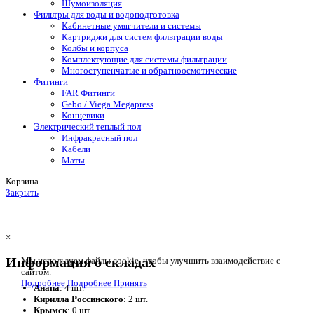
Шумоизоляция
Фильтры для воды и водоподготовка
Кабинетные умягчители и системы
Картриджи для систем фильтрации воды
Колбы и корпуса
Комплектующие для системы фильтрации
Многоступенчатые и обратноосмотические
Фитинги
FAR Фитинги
Gebo / Viega Megapress
Концевики
Электрический теплый пол
Инфракрасный пол
Кабели
Маты
Корзина
Закрыть
×
Информация о складах
Мы используем файлы cookie, чтобы улучшить взаимодействие с
сайтом.
Подробнее
Подробнее
Принять
Анапа
: 4 шт.
Кирилла Россинского
: 2 шт.
Крымск
: 0 шт.