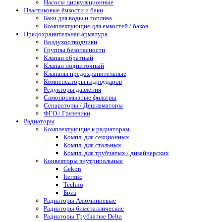
Насосы циркуляционные
Пластиковые ёмкости и баки
Баки для воды и топлива
Комплектующие для емкостей / баков
Предохранительная арматура
Воздухоотводчики
Группы безопасности
Клапан обратный
Клапан подпиточный
Клапаны предохранительные
Компенсаторы гидроударов
Редукторы давления
Самопромывные фильтры
Сепараторы / Дешламаторы
ФГО / Грязевики
Радиаторы
Комплектующие к радиаторам
Компл. для секционных
Компл. для стальных
Компл. для трубчатых / дизайнерских
Конвекторы внутрипольные
Gekon
Itermic
Techno
Бриз
Радиаторы Алюминиевые
Радиаторы биметаллические
Радиаторы Трубчатые Delta