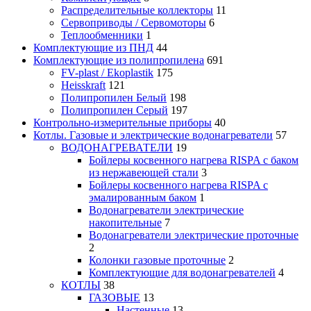
Распределительные коллекторы
11
Сервоприводы / Сервомоторы
6
Теплообменники
1
Комплектующие из ПНД
44
Комплектующие из полипропилена
691
FV-plast / Ekoplastik
175
Heisskraft
121
Полипропилен Белый
198
Полипропилен Серый
197
Контрольно-измерительные приборы
40
Котлы. Газовые и электрические водонагреватели
57
ВОДОНАГРЕВАТЕЛИ
19
Бойлеры косвенного нагрева RISPA с баком
из нержавеющей стали
3
Бойлеры косвенного нагрева RISPA с
эмалированным баком
1
Водонагреватели электрические
накопительные
7
Водонагреватели электрические проточные
2
Колонки газовые проточные
2
Комплектующие для водонагревателей
4
КОТЛЫ
38
ГАЗОВЫЕ
13
Настенные
13