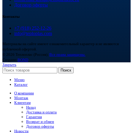
Договор оферты
Контакты
+7 (918) 252-12-26
info@teploplas.com
Материалы на сайте имеют ознакомительный характер и не являются
публичной офертой.
© 2026 Теплоплас (Россия).
Все права защищены.
Создано
BOND
Закрыть
Поиск
Меню
Каталог
О компании
Монтаж
Клиентам
Назад
Доставка и оплата
Гарантия
Возврат и обмен
Договор оферты
Новости