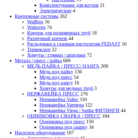
Комплектующие для котлов
21
Электрические
4
Крепежные системы
262
Wallbox
16
Walraven
74
Крепеж для полимерных труб
18
Различный крепеж
44
Расходники к газовым пистолетам FEDAST
16
Термоклип
22
Хомуты / стяжки / шпильки
72
Металл / пресс / пайка
669
МЕДЬ ПАЙКА / ПРЕСС/ ЦАНГА
209
Медь под пайку
136
Медь под пресс
54
Медь под цангу
16
Хомуты для медных труб
3
НЕРЖАВЕЙКА ПРЕСС
276
Нержавейка Valtec
110
Нержавейка Varmega
122
Нержавейка Viega / Sanha ФИТИНГИ
44
ОЦИНКОВКА СВАРКА / ПРЕСС
184
Оцинковка под пресс
150
Оцинковка под сварку
34
Насосное оборудование
107