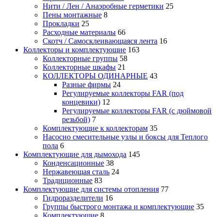
Нити / Лен / Анаэробные герметики
25
Пены монтажные
8
Прокладки
25
Расходные материалы
66
Скотч / Самосклеивающаяся лента
16
Коллекторы и комплектующие
163
Коллекторные группы
58
Коллекторные шкафы
21
КОЛЛЕКТОРЫ ОДИНАРНЫЕ
43
Разные фирмы
24
Регулируемые коллекторы FAR (под
концевики)
12
Регулируемые коллекторы FAR (с дюймовой
резьбой)
7
Комплектующие к коллекторам
35
Насосно смесительные узлы и боксы для Теплого
пола
6
Комплектующие для дымохода
145
Конденсационные
38
Нержавеющая сталь
24
Традиционные
83
Комплектующие для системы отопления
77
Гидроразделители
16
Группы быстрого монтажа и комплектующие
35
Комплектующие
8