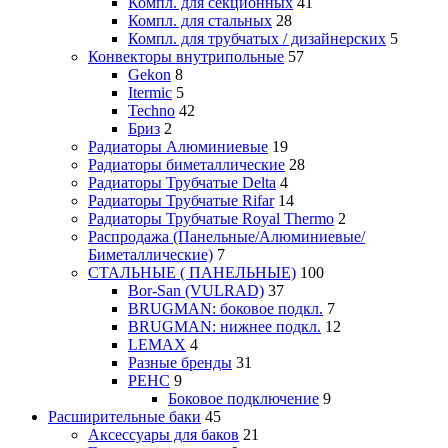
Компл. для секционных
41
Компл. для стальных
28
Компл. для трубчатых / дизайнерских
5
Конвекторы внутрипольные
57
Gekon
8
Itermic
5
Techno
42
Бриз
2
Радиаторы Алюминиевые
19
Радиаторы биметаллические
28
Радиаторы Трубчатые Delta
4
Радиаторы Трубчатые Rifar
14
Радиаторы Трубчатые Royal Thermo
2
Распродажа (Панельные/Алюминиевые/
Биметаллические)
7
СТАЛЬНЫЕ ( ПАНЕЛЬНЫЕ)
100
Bor-San (VULRAD)
37
BRUGMAN: боковое подкл.
7
BRUGMAN: нижнее подкл.
12
LEMAX
4
Разные бренды
31
РЕНС
9
Боковое подключение
9
Расширительные баки
45
Аксессуары для баков
21