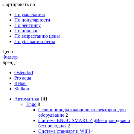
Сортировать по
По умолчанию
По популярности
По рейтингу
По новизне
По возрастанию цены
По убыванию цены
Цена
Фильтр
Бренд
Ostendorf
Pro aqua
Rehau
Sinikon
Автоматика
141
Engo
8
Сервоприводы клапанов коллекторов, доп
оборудвание
2
Система ENGO SMART ZigBee проводная и
беспроводная
2
Система стандарт и WIFI
4