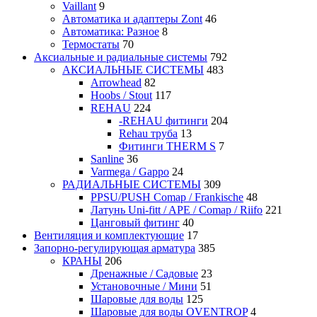
Vaillant
9
Автоматика и адаптеры Zont
46
Автоматика: Разное
8
Термостаты
70
Аксиальные и радиальные системы
792
АКСИАЛЬНЫЕ СИСТЕМЫ
483
Arrowhead
82
Hoobs / Stout
117
REHAU
224
-REHAU фитинги
204
Rehau труба
13
Фитинги THERM S
7
Sanline
36
Varmega / Gappo
24
РАДИАЛЬНЫЕ СИСТЕМЫ
309
PPSU/PUSH Comap / Frankische
48
Латунь Uni-fitt / APE / Comap / Riifo
221
Цанговый фитинг
40
Вентиляция и комплектующие
17
Запорно-регулирующая арматура
385
КРАНЫ
206
Дренажные / Садовые
23
Установочные / Мини
51
Шаровые для воды
125
Шаровые для воды OVENTROP
4