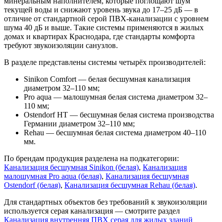
минеральным наполнителем, которые поглощают шум
текущей воды и снижают уровень звука до 17–25 дБ — в
отличие от стандартной серой ПВХ-канализации с уровнем
шума 40 дБ и выше. Такие системы применяются в жилых
домах и квартирах Краснодара, где стандарты комфорта
требуют звукоизоляции санузлов.
В разделе представлены системы четырёх производителей:
Sinikon Comfort — белая бесшумная канализация
диаметром 32–110 мм;
Pro aqua — малошумная белая система диаметром 32–
110 мм;
Ostendorf HT — бесшумная белая система производства
Германии диаметром 32–110 мм;
Rehau — бесшумная белая система диаметром 40–110
мм.
По брендам продукция разделена на подкатегории:
Канализация бесшумная Sinikon (белая)
,
Канализация
малошумная Pro aqua (белая)
,
Канализация бесшумная
Ostendorf (белая)
,
Канализация бесшумная Rehau (белая)
.
Для стандартных объектов без требований к звукоизоляции
используется серая канализация — смотрите раздел
Канализация внутренняя ПВХ серая для жилых зданий