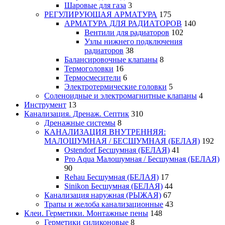
Шаровые для газа
3
РЕГУЛИРУЮЩАЯ АРМАТУРА
175
АРМАТУРА ДЛЯ РАДИАТОРОВ
140
Вентили для радиаторов
102
Узлы нижнего подключения
радиаторов
38
Балансировочные клапаны
8
Термоголовки
16
Термосмесители
6
Электротермические головки
5
Соленоидные и электромагнитные клапаны
4
Инструмент
13
Канализация. Дренаж. Септик
310
Дренажные системы
8
КАНАЛИЗАЦИЯ ВНУТРЕННЯЯ:
МАЛОШУМНАЯ / БЕСШУМНАЯ (БЕЛАЯ)
192
Ostendorf Бесшумная (БЕЛАЯ)
41
Pro Aqua Малошумная / Бесшумная (БЕЛАЯ)
90
Rehau Бесшумная (БЕЛАЯ)
17
Sinikon Бесшумная (БЕЛАЯ)
44
Канализация наружная (РЫЖАЯ)
67
Трапы и желоба канализационные
43
Клеи. Герметики. Монтажные пены
148
Герметики силиконовые
8