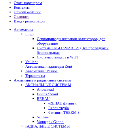
Стать партнером
Контакты
Список желаний
Сравнить
Вход / регистрация
Автоматика
Engo
Сервоприводы клапанов коллекторов, доп
оборудвание
Система ENGO SMART ZigBee проводная и
беспроводная
Система стандарт и WIFI
Vaillant
Автоматика и адаптеры Zont
Автоматика: Разное
Термостаты
Аксиальные и радиальные системы
АКСИАЛЬНЫЕ СИСТЕМЫ
Arrowhead
Hoobs / Stout
REHAU
-REHAU фитинги
Rehau труба
Фитинги THERM S
Sanline
Varmega / Gappo
РАДИАЛЬНЫЕ СИСТЕМЫ