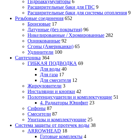
Гидроаккумуляторы
6
Расширительные баки для ГВС
9
Расширительные баки для системы отопления
9
Резьбовые соединения
652
Бронзовые
17
Латунные (без покрытия)
96
Никелированные / Хромированные
282
Оцинкованные
92
Сгоны (Американки)
65
Удлинители
100
Сантехника
364
ГИБКАЯ ПОДВОДКА
69
Для воды
40
Для газа
17
Для смесителя
12
Жироуловители
3
Инсталяции и кнопки
42
Полотенцесушители и комплектующие
51
4. Радиаторы Юнифит
23
Сифоны
87
Смесители
87
Унитазы и комплектующие
25
Система защиты от протечек воды
38
ARROWHEAD
18
Готовые комплекты
4