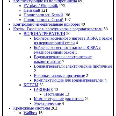
Комплектующие из полипропилена
691
FV-plast / Ekoplastik
175
Heisskraft
121
Полипропилен Белый
198
Полипропилен Серый
197
Контрольно-измерительные приборы
40
Котлы. Газовые и электрические водонагреватели
58
ВОДОНАГРЕВАТЕЛИ
20
Бойлеры косвенного нагрева RISPA с баком
из нержавеющей стали
4
Бойлеры косвенного нагрева RISPA с
эмалированным баком
1
Водонагреватели электрические
накопительные
7
Водонагреватели электрические проточные
2
Колонки газовые проточные
2
Комплектующие для водонагревателей
4
КОТЛЫ
38
ГАЗОВЫЕ
13
Настенные
13
Комплектующие для котлов
21
Электрические
4
Крепежные системы
262
Wallbox
16