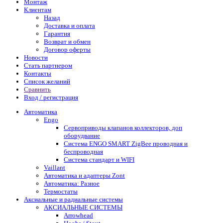
Монтаж
Клиентам
Назад
Доставка и оплата
Гарантия
Возврат и обмен
Договор оферты
Новости
Стать партнером
Контакты
Список желаний
Сравнить
Вход / регистрация
Автоматика
Engo
Сервоприводы клапанов коллекторов, доп
оборудвание
Система ENGO SMART ZigBee проводная и
беспроводная
Система стандарт и WIFI
Vaillant
Автоматика и адаптеры Zont
Автоматика: Разное
Термостаты
Аксиальные и радиальные системы
АКСИАЛЬНЫЕ СИСТЕМЫ
Arrowhead