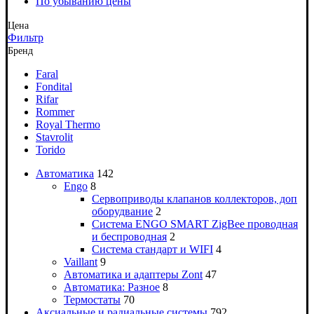
По убыванию цены
Цена
Фильтр
Бренд
Faral
Fondital
Rifar
Rommer
Royal Thermo
Stavrolit
Torido
Автоматика
142
Engo
8
Сервоприводы клапанов коллекторов, доп
оборудвание
2
Система ENGO SMART ZigBee проводная
и беспроводная
2
Система стандарт и WIFI
4
Vaillant
9
Автоматика и адаптеры Zont
47
Автоматика: Разное
8
Термостаты
70
Аксиальные и радиальные системы
792