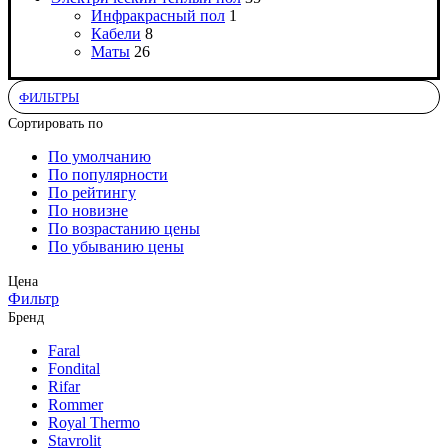
Инфракрасный пол
1
Кабели
8
Маты
26
ФИЛЬТРЫ
Сортировать по
По умолчанию
По популярности
По рейтингу
По новизне
По возрастанию цены
По убыванию цены
Цена
Фильтр
Бренд
Faral
Fondital
Rifar
Rommer
Royal Thermo
Stavrolit