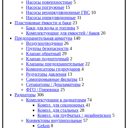
Насосы поверхностные
5
Насосы погружные
15
Насосы рециркуляционные ГВС
10
Насосы циркуляционные
31
Пластиковые ёмкости и баки
23
Баки для воды и топлива
3
Комплектующие для емкостей / баков
20
Предохранительная арматура
140
Воздухоотводчики
26
Группы безопасности
4
Клапан обратный
29
Клапан подпиточный
2
Клапаны предохранительные
22
Компенсаторы гидроударов
4
Редукторы давления
13
Самопромывные фильтры
13
Сепараторы / Дешламаторы
2
ФГО / Грязевики
25
Радиаторы
306
Комплектующие к радиаторам
74
Компл. для секционных
41
Компл. для стальных
28
Компл. для трубчатых / дизайнерских
5
Конвекторы внутрипольные
57
Gekon
8