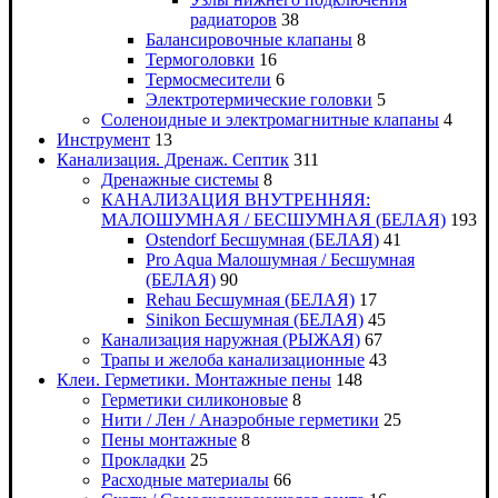
радиаторов
38
Балансировочные клапаны
8
Термоголовки
16
Термосмесители
6
Электротермические головки
5
Соленоидные и электромагнитные клапаны
4
Инструмент
13
Канализация. Дренаж. Септик
311
Дренажные системы
8
КАНАЛИЗАЦИЯ ВНУТРЕННЯЯ:
МАЛОШУМНАЯ / БЕСШУМНАЯ (БЕЛАЯ)
193
Ostendorf Бесшумная (БЕЛАЯ)
41
Pro Aqua Малошумная / Бесшумная
(БЕЛАЯ)
90
Rehau Бесшумная (БЕЛАЯ)
17
Sinikon Бесшумная (БЕЛАЯ)
45
Канализация наружная (РЫЖАЯ)
67
Трапы и желоба канализационные
43
Клеи. Герметики. Монтажные пены
148
Герметики силиконовые
8
Нити / Лен / Анаэробные герметики
25
Пены монтажные
8
Прокладки
25
Расходные материалы
66