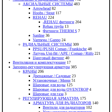
АКСИАЛЬНЫЕ СИСТЕМЫ
483
Arrowhead
82
Hoobs / Stout
117
REHAU
224
-REHAU фитинги
204
Rehau труба
13
Фитинги THERM S
7
Sanline
36
Varmega / Gappo
24
РАДИАЛЬНЫЕ СИСТЕМЫ
309
PPSU/PUSH Comap / Frankische
48
Латунь Uni-fitt / APE / Comap / Riifo
221
Цанговый фитинг
40
Вентиляция и комплектующие
17
Запорно-регулирующая арматура
385
КРАНЫ
206
Дренажные / Садовые
23
Установочные / Мини
51
Шаровые для воды
125
Шаровые для воды OVENTROP
4
Шаровые для газа
3
РЕГУЛИРУЮЩАЯ АРМАТУРА
175
АРМАТУРА ДЛЯ РАДИАТОРОВ
140
Вентили для радиаторов
102
Узлы нижнего подключения