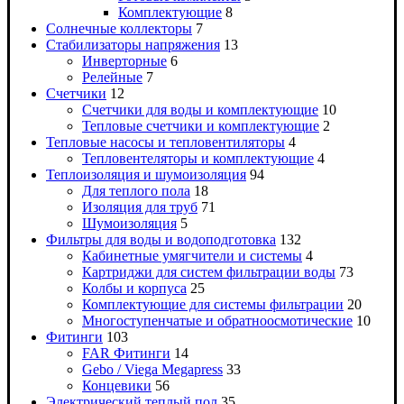
Комплектующие
8
Солнечные коллекторы
7
Стабилизаторы напряжения
13
Инверторные
6
Релейные
7
Счетчики
12
Счетчики для воды и комплектующие
10
Тепловые счетчики и комплектующие
2
Тепловые насосы и тепловентиляторы
4
Тепловентеляторы и комплектующие
4
Теплоизоляция и шумоизоляция
94
Для теплого пола
18
Изоляция для труб
71
Шумоизоляция
5
Фильтры для воды и водоподготовка
132
Кабинетные умягчители и системы
4
Картриджи для систем фильтрации воды
73
Колбы и корпуса
25
Комплектующие для системы фильтрации
20
Многоступенчатые и обратноосмотические
10
Фитинги
103
FAR Фитинги
14
Gebo / Viega Megapress
33
Концевики
56
Электрический теплый пол
35