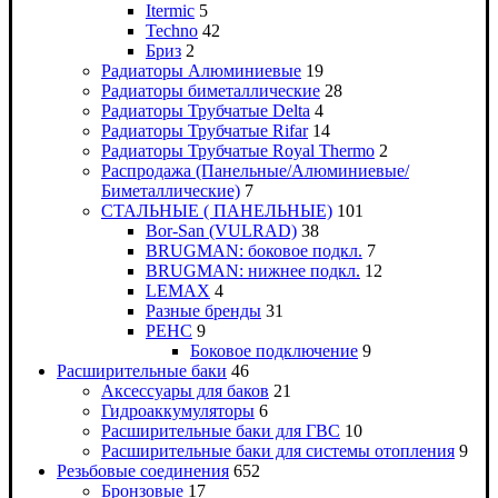
Itermic
5
Techno
42
Бриз
2
Радиаторы Алюминиевые
19
Радиаторы биметаллические
28
Радиаторы Трубчатые Delta
4
Радиаторы Трубчатые Rifar
14
Радиаторы Трубчатые Royal Thermo
2
Распродажа (Панельные/Алюминиевые/
Биметаллические)
7
СТАЛЬНЫЕ ( ПАНЕЛЬНЫЕ)
101
Bor-San (VULRAD)
38
BRUGMAN: боковое подкл.
7
BRUGMAN: нижнее подкл.
12
LEMAX
4
Разные бренды
31
РЕНС
9
Боковое подключение
9
Расширительные баки
46
Аксессуары для баков
21
Гидроаккумуляторы
6
Расширительные баки для ГВС
10
Расширительные баки для системы отопления
9
Резьбовые соединения
652
Бронзовые
17