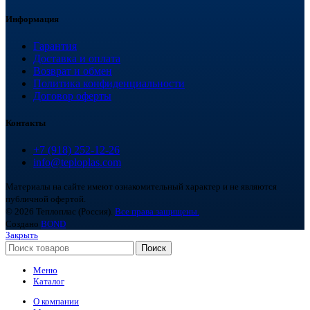
Информация
Гарантия
Доставка и оплата
Возврат и обмен
Политика конфиденциальности
Договор оферты
Контакты
+7 (918) 252-12-26
info@teploplas.com
Материалы на сайте имеют ознакомительный характер и не являются
публичной офертой.
© 2026 Теплоплас (Россия).
Все права защищены.
Создано
BOND
Закрыть
Поиск
Меню
Каталог
О компании