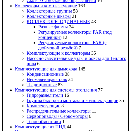
Скотч / Самосклеивающаяся лента
16
Коллекторы и комплектующие
163
Коллекторные группы
58
Коллекторные шкафы
21
КОЛЛЕКТОРЫ ОДИНАРНЫЕ
43
Разные фирмы
24
Регулируемые коллекторы FAR (под
концевики)
12
Регулируемые коллекторы FAR (с
дюймовой резьбой)
7
Комплектующие к коллекторам
35
Насосно смесительные узлы и боксы для Теплого
пола
6
Комплектующие для дымохода
145
Конденсационные
38
Нержавеющая сталь
24
Традиционные
83
Комплектующие для системы отопления
77
Гидроразделители
16
Группы быстрого монтажа и комплектующие
35
Комплектующие
8
Распределительные коллекторы
11
Сервоприводы / Сервомоторы
6
Теплообменники
1
Комплектующие из ПНД
44