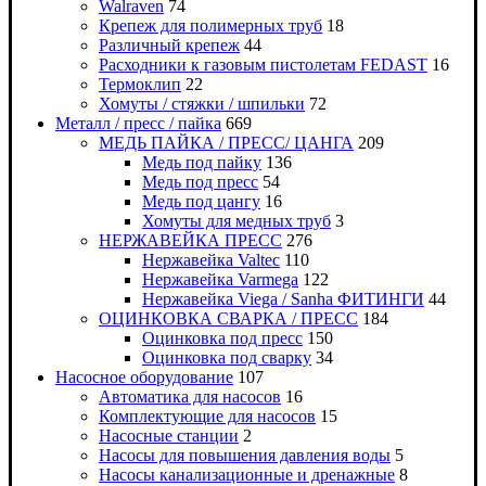
Walraven
74
Крепеж для полимерных труб
18
Различный крепеж
44
Расходники к газовым пистолетам FEDAST
16
Термоклип
22
Хомуты / стяжки / шпильки
72
Металл / пресс / пайка
669
МЕДЬ ПАЙКА / ПРЕСС/ ЦАНГА
209
Медь под пайку
136
Медь под пресс
54
Медь под цангу
16
Хомуты для медных труб
3
НЕРЖАВЕЙКА ПРЕСС
276
Нержавейка Valtec
110
Нержавейка Varmega
122
Нержавейка Viega / Sanha ФИТИНГИ
44
ОЦИНКОВКА СВАРКА / ПРЕСС
184
Оцинковка под пресс
150
Оцинковка под сварку
34
Насосное оборудование
107
Автоматика для насосов
16
Комплектующие для насосов
15
Насосные станции
2
Насосы для повышения давления воды
5
Насосы канализационные и дренажные
8