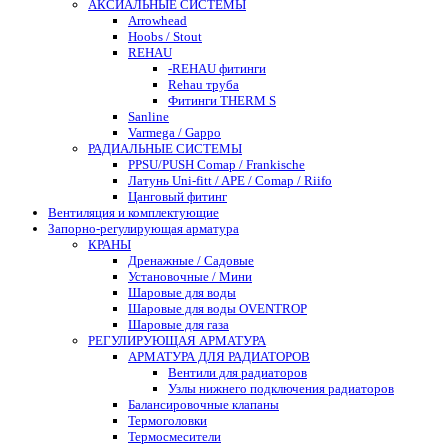
АКСИАЛЬНЫЕ СИСТЕМЫ
Arrowhead
Hoobs / Stout
REHAU
-REHAU фитинги
Rehau труба
Фитинги THERM S
Sanline
Varmega / Gappo
РАДИАЛЬНЫЕ СИСТЕМЫ
PPSU/PUSH Comap / Frankische
Латунь Uni-fitt / APE / Comap / Riifo
Цанговый фитинг
Вентиляция и комплектующие
Запорно-регулирующая арматура
КРАНЫ
Дренажные / Садовые
Установочные / Мини
Шаровые для воды
Шаровые для воды OVENTROP
Шаровые для газа
РЕГУЛИРУЮЩАЯ АРМАТУРА
АРМАТУРА ДЛЯ РАДИАТОРОВ
Вентили для радиаторов
Узлы нижнего подключения радиаторов
Балансировочные клапаны
Термоголовки
Термосмесители