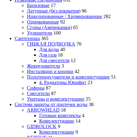
Бронзовые
17
Латунные (без покрытия)
96
Никелированные / Хромированные
282
Оцинкованные
92
Сгоны (Американки)
65
Удлинители
100
Сантехника
365
ГИБКАЯ ПОДВОДКА
70
Для воды
40
Для газа
18
Для смесителя
12
Жироуловители
3
Инсталяции и кнопки
42
Полотенцесушители и комплектующие
51
4. Радиаторы Юнифит
23
Сифоны
87
Смесители
87
Унитазы и комплектующие
25
Система защиты от протечек воды
38
ARROWHEAD
18
Готовые комплекты
4
Комплектующие
14
GIDROLOCK
9
Комплектующие
9