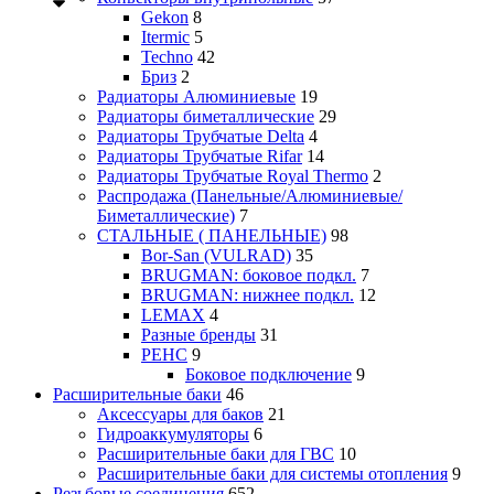
Gekon
8
Itermic
5
Techno
42
Бриз
2
Радиаторы Алюминиевые
19
Радиаторы биметаллические
29
Радиаторы Трубчатые Delta
4
Радиаторы Трубчатые Rifar
14
Радиаторы Трубчатые Royal Thermo
2
Распродажа (Панельные/Алюминиевые/
Биметаллические)
7
СТАЛЬНЫЕ ( ПАНЕЛЬНЫЕ)
98
Bor-San (VULRAD)
35
BRUGMAN: боковое подкл.
7
BRUGMAN: нижнее подкл.
12
LEMAX
4
Разные бренды
31
РЕНС
9
Боковое подключение
9
Расширительные баки
46
Аксессуары для баков
21
Гидроаккумуляторы
6
Расширительные баки для ГВС
10
Расширительные баки для системы отопления
9
Резьбовые соединения
652