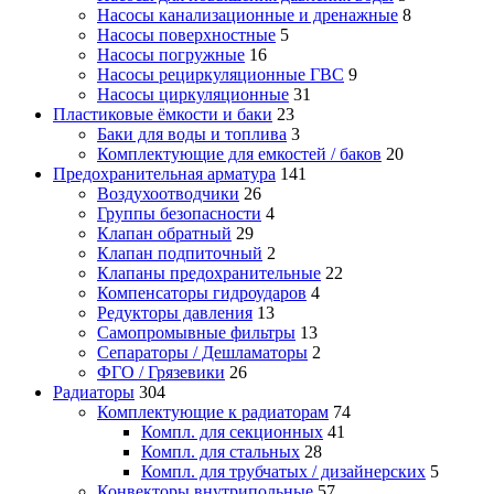
Насосы канализационные и дренажные
8
Насосы поверхностные
5
Насосы погружные
16
Насосы рециркуляционные ГВС
9
Насосы циркуляционные
31
Пластиковые ёмкости и баки
23
Баки для воды и топлива
3
Комплектующие для емкостей / баков
20
Предохранительная арматура
141
Воздухоотводчики
26
Группы безопасности
4
Клапан обратный
29
Клапан подпиточный
2
Клапаны предохранительные
22
Компенсаторы гидроударов
4
Редукторы давления
13
Самопромывные фильтры
13
Сепараторы / Дешламаторы
2
ФГО / Грязевики
26
Радиаторы
304
Комплектующие к радиаторам
74
Компл. для секционных
41
Компл. для стальных
28
Компл. для трубчатых / дизайнерских
5
Конвекторы внутрипольные
57