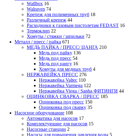
Wallbox
16
Walraven
74
Крепеж для полимерных труб
18
Различный крепеж
44
Расходники к газовым пистолетам FEDAST
16
Термоклип
22
Хомуты / стяжки / шпильки
72
Металл / пресс / пайка
671
МЕДЬ ПАЙКА / ПРЕСС/ ЦАНГА
210
Медь под пайку
136
Медь под пресс
54
Медь под цангу
16
Хомуты для медных труб
4
НЕРЖАВЕЙКА ПРЕСС
276
Нержавейка Valtec
110
Нержавейка Varmega
122
Нержавейка Viega / Sanha ФИТИНГИ
44
ОЦИНКОВКА СВАРКА / ПРЕСС
185
Оцинковка под пресс
150
Оцинковка под сварку
35
Насосное оборудование
108
Автоматика для насосов
17
Комплектующие для насосов
15
Насосные станции
2
Насосы для повышения давления воды
5