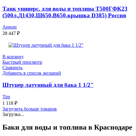
Танк универс. для воды и топлива Т500ГФК23
(500л,Д1430,Ш650,В650,крышка D385) Россия
Анион
28 447
₽
В корзину
Быстрый просмотр
Сравнить
Добавить в список желаний
Штуцер латунный для бака 1 1/2″
Tim
1 118
₽
Загрузить больше товаров
Загрузка...
Баки для воды и топлива в Краснодаре