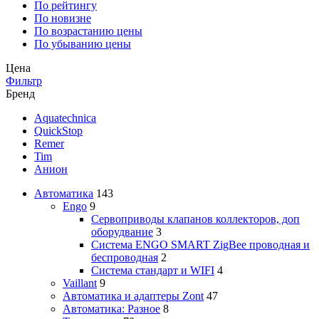
По рейтингу
По новизне
По возрастанию цены
По убыванию цены
Цена
Фильтр
Бренд
Aquatechnica
QuickStop
Remer
Tim
Анион
Автоматика
143
Engo
9
Сервоприводы клапанов коллекторов, доп
оборудвание
3
Система ENGO SMART ZigBee проводная и
беспроводная
2
Система стандарт и WIFI
4
Vaillant
9
Автоматика и адаптеры Zont
47
Автоматика: Разное
8