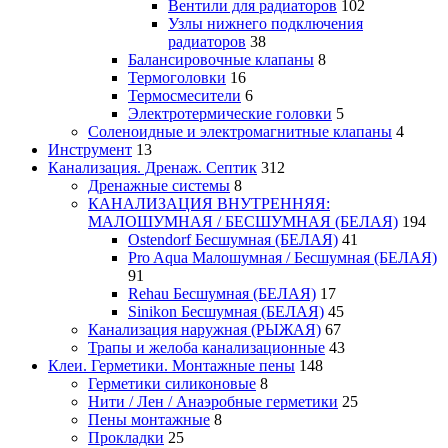
Вентили для радиаторов
102
Узлы нижнего подключения
радиаторов
38
Балансировочные клапаны
8
Термоголовки
16
Термосмесители
6
Электротермические головки
5
Соленоидные и электромагнитные клапаны
4
Инструмент
13
Канализация. Дренаж. Септик
312
Дренажные системы
8
КАНАЛИЗАЦИЯ ВНУТРЕННЯЯ:
МАЛОШУМНАЯ / БЕСШУМНАЯ (БЕЛАЯ)
194
Ostendorf Бесшумная (БЕЛАЯ)
41
Pro Aqua Малошумная / Бесшумная (БЕЛАЯ)
91
Rehau Бесшумная (БЕЛАЯ)
17
Sinikon Бесшумная (БЕЛАЯ)
45
Канализация наружная (РЫЖАЯ)
67
Трапы и желоба канализационные
43
Клеи. Герметики. Монтажные пены
148
Герметики силиконовые
8
Нити / Лен / Анаэробные герметики
25
Пены монтажные
8
Прокладки
25