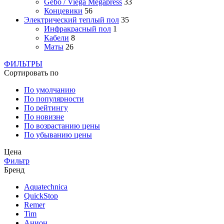
Gebo / Viega Megapress
33
Концевики
56
Электрический теплый пол
35
Инфракрасный пол
1
Кабели
8
Маты
26
ФИЛЬТРЫ
Сортировать по
По умолчанию
По популярности
По рейтингу
По новизне
По возрастанию цены
По убыванию цены
Цена
Фильтр
Бренд
Aquatechnica
QuickStop
Remer
Tim
Анион