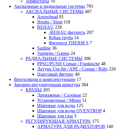
Термостаты
70
Аксиальные и радиальные системы
795
АКСИАЛЬНЫЕ СИСТЕМЫ
487
Arrowhead
81
Hoobs / Stout
118
REHAU
228
-REHAU фитинги
207
Rehau труба
14
Фитинги THERM S
7
Sanline
36
Varmega / Gappo
24
РАДИАЛЬНЫЕ СИСТЕМЫ
308
PPSU/PUSH Comap / Frankische
48
Латунь Uni-fitt / APE / Comap / Riifo
220
Цанговый фитинг
40
Вентиляция и комплектующие
17
Запорно-регулирующая арматура
384
КРАНЫ
205
Дренажные / Садовые
22
Установочные / Мини
51
Шаровые для воды
125
Шаровые для воды OVENTROP
4
Шаровые для газа
3
РЕГУЛИРУЮЩАЯ АРМАТУРА
175
АРМАТУРА ДЛЯ РАДИАТОРОВ
140