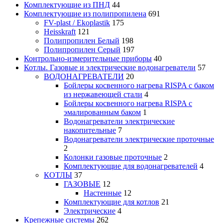
Комплектующие из ПНД
44
Комплектующие из полипропилена
691
FV-plast / Ekoplastik
175
Heisskraft
121
Полипропилен Белый
198
Полипропилен Серый
197
Контрольно-измерительные приборы
40
Котлы. Газовые и электрические водонагреватели
57
ВОДОНАГРЕВАТЕЛИ
20
Бойлеры косвенного нагрева RISPA с баком
из нержавеющей стали
4
Бойлеры косвенного нагрева RISPA с
эмалированным баком
1
Водонагреватели электрические
накопительные
7
Водонагреватели электрические проточные
2
Колонки газовые проточные
2
Комплектующие для водонагревателей
4
КОТЛЫ
37
ГАЗОВЫЕ
12
Настенные
12
Комплектующие для котлов
21
Электрические
4
Крепежные системы
262