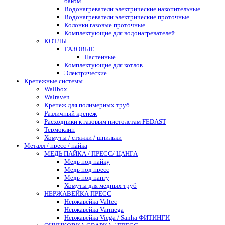
баком
Водонагреватели электрические накопительные
Водонагреватели электрические проточные
Колонки газовые проточные
Комплектующие для водонагревателей
КОТЛЫ
ГАЗОВЫЕ
Настенные
Комплектующие для котлов
Электрические
Крепежные системы
Wallbox
Walraven
Крепеж для полимерных труб
Различный крепеж
Расходники к газовым пистолетам FEDAST
Термоклип
Хомуты / стяжки / шпильки
Металл / пресс / пайка
МЕДЬ ПАЙКА / ПРЕСС/ ЦАНГА
Медь под пайку
Медь под пресс
Медь под цангу
Хомуты для медных труб
НЕРЖАВЕЙКА ПРЕСС
Нержавейка Valtec
Нержавейка Varmega
Нержавейка Viega / Sanha ФИТИНГИ