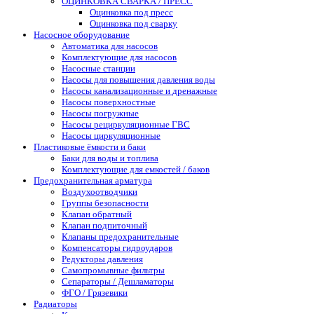
ОЦИНКОВКА СВАРКА / ПРЕСС
Оцинковка под пресс
Оцинковка под сварку
Насосное оборудование
Автоматика для насосов
Комплектующие для насосов
Насосные станции
Насосы для повышения давления воды
Насосы канализационные и дренажные
Насосы поверхностные
Насосы погружные
Насосы рециркуляционные ГВС
Насосы циркуляционные
Пластиковые ёмкости и баки
Баки для воды и топлива
Комплектующие для емкостей / баков
Предохранительная арматура
Воздухоотводчики
Группы безопасности
Клапан обратный
Клапан подпиточный
Клапаны предохранительные
Компенсаторы гидроударов
Редукторы давления
Самопромывные фильтры
Сепараторы / Дешламаторы
ФГО / Грязевики
Радиаторы