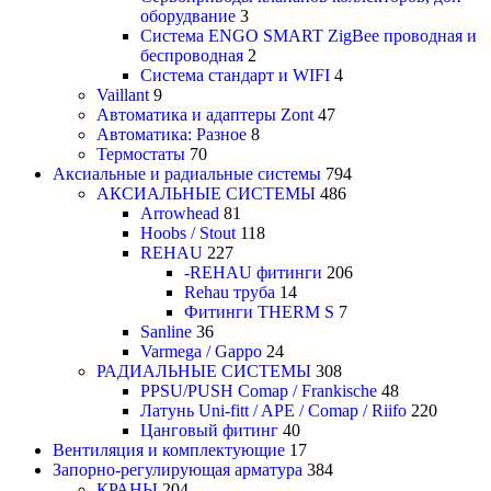
оборудвание
3
Система ENGO SMART ZigBee проводная и
беспроводная
2
Система стандарт и WIFI
4
Vaillant
9
Автоматика и адаптеры Zont
47
Автоматика: Разное
8
Термостаты
70
Аксиальные и радиальные системы
794
АКСИАЛЬНЫЕ СИСТЕМЫ
486
Arrowhead
81
Hoobs / Stout
118
REHAU
227
-REHAU фитинги
206
Rehau труба
14
Фитинги THERM S
7
Sanline
36
Varmega / Gappo
24
РАДИАЛЬНЫЕ СИСТЕМЫ
308
PPSU/PUSH Comap / Frankische
48
Латунь Uni-fitt / APE / Comap / Riifo
220
Цанговый фитинг
40
Вентиляция и комплектующие
17
Запорно-регулирующая арматура
384
КРАНЫ
204