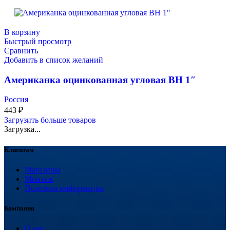
В корзину
Быстрый просмотр
Сравнить
Добавить в список желаний
Американка оцинкованная угловая ВН 1″
Россия
443
₽
Загрузить больше товаров
Загрузка...
Клиентам
Магазины
Монтаж
Полезная информация
Компания
О нас