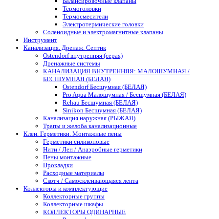
Балансировочные клапаны
Термоголовки
Термосмесители
Электротермические головки
Соленоидные и электромагнитные клапаны
Инструмент
Канализация. Дренаж. Септик
Ostendorf внутренняя (серая)
Дренажные системы
КАНАЛИЗАЦИЯ ВНУТРЕННЯЯ: МАЛОШУМНАЯ /
БЕСШУМНАЯ (БЕЛАЯ)
Ostendorf Бесшумная (БЕЛАЯ)
Pro Aqua Малошумная / Бесшумная (БЕЛАЯ)
Rehau Бесшумная (БЕЛАЯ)
Sinikon Бесшумная (БЕЛАЯ)
Канализация наружная (РЫЖАЯ)
Трапы и желоба канализационные
Клеи. Герметики. Монтажные пены
Герметики силиконовые
Нити / Лен / Анаэробные герметики
Пены монтажные
Прокладки
Расходные материалы
Скотч / Самосклеивающаяся лента
Коллекторы и комплектующие
Коллекторные группы
Коллекторные шкафы
КОЛЛЕКТОРЫ ОДИНАРНЫЕ