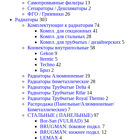
Самопромывные фильтры
13
Сепараторы / Дешламаторы
2
ФГО / Грязевики
26
Радиаторы
303
Комплектующие к радиаторам
74
Компл. для секционных
41
Компл. для стальных
28
Компл. для трубчатых / дизайнерских
5
Конвекторы внутрипольные
58
Gekon
9
Itermic
5
Techno
42
Бриз
2
Радиаторы Алюминиевые
19
Радиаторы биметаллические
28
Радиаторы Трубчатые Delta
4
Радиаторы Трубчатые Rifar
14
Радиаторы Трубчатые Royal Thermo
2
Распродажа (Панельные/Алюминиевые/
Биметаллические)
7
СТАЛЬНЫЕ ( ПАНЕЛЬНЫЕ)
97
Bor-San (VULRAD)
34
BRUGMAN: боковое подкл.
7
BRUGMAN: нижнее подкл.
12
LEMAX
4