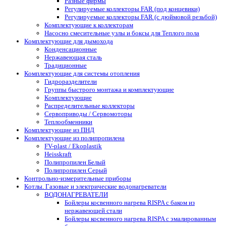
Разные фирмы
Регулируемые коллекторы FAR (под концевики)
Регулируемые коллекторы FAR (с дюймовой резьбой)
Комплектующие к коллекторам
Насосно смесительные узлы и боксы для Теплого пола
Комплектующие для дымохода
Конденсационные
Нержавеющая сталь
Традиционные
Комплектующие для системы отопления
Гидроразделители
Группы быстрого монтажа и комплектующие
Комплектующие
Распределительные коллекторы
Сервоприводы / Сервомоторы
Теплообменники
Комплектующие из ПНД
Комплектующие из полипропилена
FV-plast / Ekoplastik
Heisskraft
Полипропилен Белый
Полипропилен Серый
Контрольно-измерительные приборы
Котлы. Газовые и электрические водонагреватели
ВОДОНАГРЕВАТЕЛИ
Бойлеры косвенного нагрева RISPA с баком из
нержавеющей стали
Бойлеры косвенного нагрева RISPA с эмалированным