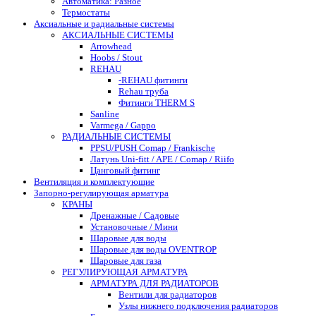
Автоматика: Разное
Термостаты
Аксиальные и радиальные системы
АКСИАЛЬНЫЕ СИСТЕМЫ
Arrowhead
Hoobs / Stout
REHAU
-REHAU фитинги
Rehau труба
Фитинги THERM S
Sanline
Varmega / Gappo
РАДИАЛЬНЫЕ СИСТЕМЫ
PPSU/PUSH Comap / Frankische
Латунь Uni-fitt / APE / Comap / Riifo
Цанговый фитинг
Вентиляция и комплектующие
Запорно-регулирующая арматура
КРАНЫ
Дренажные / Садовые
Установочные / Мини
Шаровые для воды
Шаровые для воды OVENTROP
Шаровые для газа
РЕГУЛИРУЮЩАЯ АРМАТУРА
АРМАТУРА ДЛЯ РАДИАТОРОВ
Вентили для радиаторов
Узлы нижнего подключения радиаторов