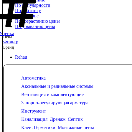
По популярности
По рейтингу
По новизне
По возрастанию цены
По убыванию цены
Уценка
Цена
Фильтр
Бренд
Rehau
Автоматика
Аксиальные и радиальные системы
Вентиляция и комплектующие
Запорно-регулирующая арматура
Инструмент
Канализация. Дренаж. Септик
Клеи. Герметики. Монтажные пены