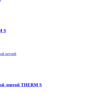
M S
ной лентой THERM S