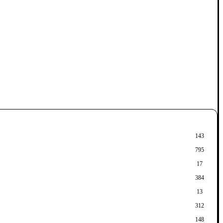
143
795
сразу, как освободится
17
384
?
13
312
вить Вы принимаете условия
Пользовательского соглашения
и
Политики конфиденциальност
148