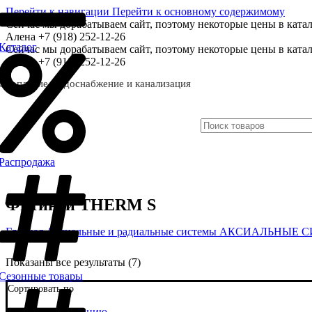
Перейти к навигации
Перейти к основному содержимому
Сейчас мы дорабатываем сайт, поэтому некоторые цены в катал
Алена +7 (918) 252-12-26
Каталог
Сейчас мы дорабатываем сайт, поэтому некоторые цены в катал
Алена +7 (918) 252-12-26
Отопление, водоснабжение и канализация
Распродажа
Фитинги THERM S
Главная
Аксиальные и радиальные системы
АКСИАЛЬНЫЕ 
Показаны все результаты (7)
Сезонные товары
Сортировать по
По умолчанию