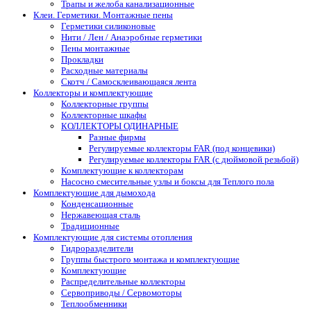
Трапы и желоба канализационные
Клеи. Герметики. Монтажные пены
Герметики силиконовые
Нити / Лен / Анаэробные герметики
Пены монтажные
Прокладки
Расходные материалы
Скотч / Самосклеивающаяся лента
Коллекторы и комплектующие
Коллекторные группы
Коллекторные шкафы
КОЛЛЕКТОРЫ ОДИНАРНЫЕ
Разные фирмы
Регулируемые коллекторы FAR (под концевики)
Регулируемые коллекторы FAR (с дюймовой резьбой)
Комплектующие к коллекторам
Насосно смесительные узлы и боксы для Теплого пола
Комплектующие для дымохода
Конденсационные
Нержавеющая сталь
Традиционные
Комплектующие для системы отопления
Гидроразделители
Группы быстрого монтажа и комплектующие
Комплектующие
Распределительные коллекторы
Сервоприводы / Сервомоторы
Теплообменники