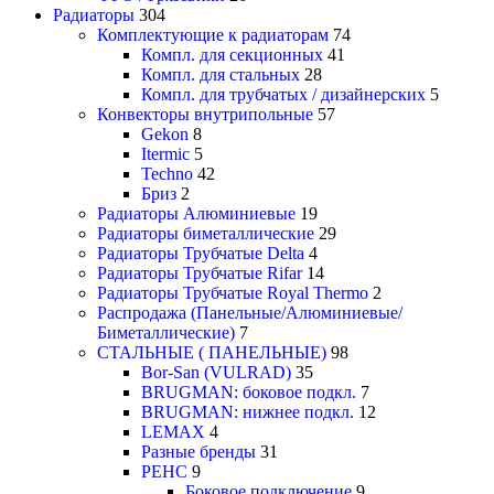
Радиаторы
304
Комплектующие к радиаторам
74
Компл. для секционных
41
Компл. для стальных
28
Компл. для трубчатых / дизайнерских
5
Конвекторы внутрипольные
57
Gekon
8
Itermic
5
Techno
42
Бриз
2
Радиаторы Алюминиевые
19
Радиаторы биметаллические
29
Радиаторы Трубчатые Delta
4
Радиаторы Трубчатые Rifar
14
Радиаторы Трубчатые Royal Thermo
2
Распродажа (Панельные/Алюминиевые/
Биметаллические)
7
СТАЛЬНЫЕ ( ПАНЕЛЬНЫЕ)
98
Bor-San (VULRAD)
35
BRUGMAN: боковое подкл.
7
BRUGMAN: нижнее подкл.
12
LEMAX
4
Разные бренды
31
РЕНС
9
Боковое подключение
9