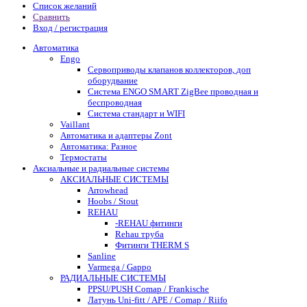
Список желаний
Сравнить
Вход / регистрация
Автоматика
Engo
Сервоприводы клапанов коллекторов, доп
оборудвание
Система ENGO SMART ZigBee проводная и
беспроводная
Система стандарт и WIFI
Vaillant
Автоматика и адаптеры Zont
Автоматика: Разное
Термостаты
Аксиальные и радиальные системы
АКСИАЛЬНЫЕ СИСТЕМЫ
Arrowhead
Hoobs / Stout
REHAU
-REHAU фитинги
Rehau труба
Фитинги THERM S
Sanline
Varmega / Gappo
РАДИАЛЬНЫЕ СИСТЕМЫ
PPSU/PUSH Comap / Frankische
Латунь Uni-fitt / APE / Comap / Riifo