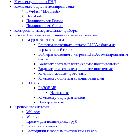
Комплектующие из ПНД
Комплектующие из полипропилена
FV-plast / Ekoplastik
Heisskraft
Полипропилен Белый
Полипропилен Серый
Контрольно-измерительные приборы
Котлы. Газовые и электрические водонагреватели
ВОДОНАГРЕВАТЕЛИ
Бойлеры косвенного нагрева RISPA с баком из
нержавеющей стали
Бойлеры косвенного нагрева RISPA с эмалированным
баком
Водонагреватели электрические накопительные
Водонагреватели электрические проточные
Колонки газовые проточные
Комплектующие для водонагревателей
КОТЛЫ
ГАЗОВЫЕ
Настенные
Комплектующие для котлов
Электрические
Крепежные системы
Wallbox
Walraven
Крепеж для полимерных труб
Различный крепеж
Расходники к газовым пистолетам FEDAST