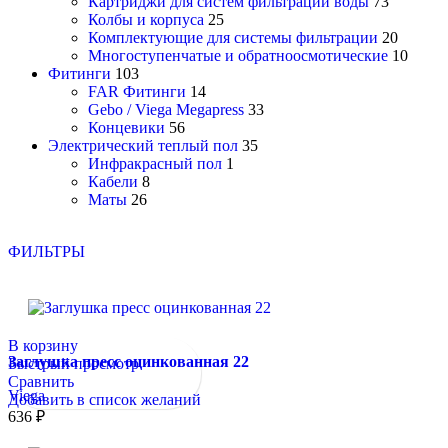
Картриджи для систем фильтрации воды
73
Колбы и корпуса
25
Комплектующие для системы фильтрации
20
Многоступенчатые и обратноосмотические
10
Фитинги
103
FAR Фитинги
14
Gebo / Viega Megapress
33
Концевики
56
Электрический теплый пол
35
Инфракрасный пол
1
Кабели
8
Маты
26
ФИЛЬТРЫ
В корзину
Заглушка пресс оцинкованная 22
Быстрый просмотр
Сравнить
Viega
Добавить в список желаний
636
₽