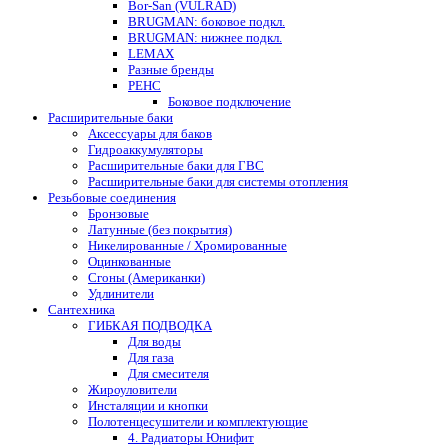
Bor-San (VULRAD)
BRUGMAN: боковое подкл.
BRUGMAN: нижнее подкл.
LEMAX
Разные бренды
РЕНС
Боковое подключение
Расширительные баки
Аксессуары для баков
Гидроаккумуляторы
Расширительные баки для ГВС
Расширительные баки для системы отопления
Резьбовые соединения
Бронзовые
Латунные (без покрытия)
Никелированные / Хромированные
Оцинкованные
Сгоны (Американки)
Удлинители
Сантехника
ГИБКАЯ ПОДВОДКА
Для воды
Для газа
Для смесителя
Жироуловители
Инсталяции и кнопки
Полотенцесушители и комплектующие
4. Радиаторы Юнифит