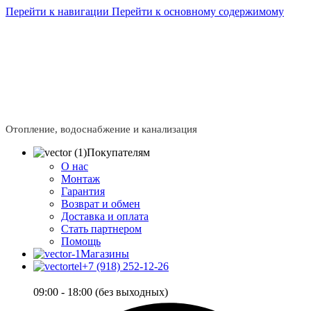
Перейти к навигации
Перейти к основному содержимому
Сейчас мы дорабатываем сайт, поэтому некоторые цены
в каталоге могут отличаться от актуальных.
Чтобы
получить полную и актуальную информацию, свяжитесь
с нашим менеджером - Алена +7 (918) 252-12-26
Сейчас мы дорабатываем сайт, поэтому некоторые цены
в каталоге могут отличаться от актуальных.
Чтобы
получить полную и актуальную информацию, свяжитесь
с нашим менеджером - Алена +7 (918) 252-12-26
Отопление, водоснабжение и канализация
Покупателям
О нас
Монтаж
Гарантия
Возврат и обмен
Доставка и оплата
Стать партнером
Помощь
Магазины
+7 (918) 252-12-26
09:00 - 18:00 (без выходных)