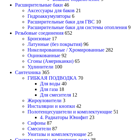
Расширительные баки
46
Аксессуары для баков
21
Гидроаккумуляторы
6
Расширительные баки для ГВС
10
Расширительные баки для системы отопления
9
Резьбовые соединения
652
Бронзовые
17
Латунные (без покрытия)
96
Никелированные / Хромированные
282
Оцинкованные
92
Сгоны (Американки)
65
Удлинители
100
Сантехника
365
ГИБКАЯ ПОДВОДКА
70
Для воды
40
Для газа
18
Для смесителя
12
Жироуловители
3
Инсталяции и кнопки
42
Полотенцесушители и комплектующие
51
4. Радиаторы Юнифит
23
Сифоны
87
Смесители
87
Унитазы и комплектующие
25
Система защиты от протечек воды
38