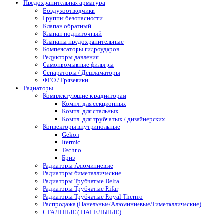
Предохранительная арматура
Воздухоотводчики
Группы безопасности
Клапан обратный
Клапан подпиточный
Клапаны предохранительные
Компенсаторы гидроударов
Редукторы давления
Самопромывные фильтры
Сепараторы / Дешламаторы
ФГО / Грязевики
Радиаторы
Комплектующие к радиаторам
Компл. для секционных
Компл. для стальных
Компл. для трубчатых / дизайнерских
Конвекторы внутрипольные
Gekon
Itermic
Techno
Бриз
Радиаторы Алюминиевые
Радиаторы биметаллические
Радиаторы Трубчатые Delta
Радиаторы Трубчатые Rifar
Радиаторы Трубчатые Royal Thermo
Распродажа (Панельные/Алюминиевые/Биметаллические)
СТАЛЬНЫЕ ( ПАНЕЛЬНЫЕ)