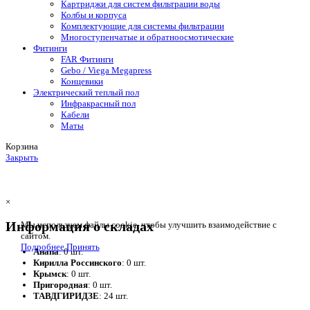
Картриджи для систем фильтрации воды
Колбы и корпуса
Комплектующие для системы фильтрации
Многоступенчатые и обратноосмотические
Фитинги
FAR Фитинги
Gebo / Viega Megapress
Концевики
Электрический теплый пол
Инфракрасный пол
Кабели
Маты
Корзина
Закрыть
×
Информация о складах
Мы используем файлы cookie, чтобы улучшить взаимодействие с
сайтом.
Подробнее
Принять
Анапа
: 0 шт.
Кирилла Россинского
: 0 шт.
Крымск
: 0 шт.
Пригородная
: 0 шт.
ТАВДГИРИДЗЕ
: 24 шт.