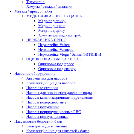
Термоклип
Хомуты / стяжки / шпильки
Металл / пресс / пайка
МЕДЬ ПАЙКА / ПРЕСС/ ЦАНГА
Медь под пайку
Медь под пресс
Медь под цангу
Хомуты для медных труб
НЕРЖАВЕЙКА ПРЕСС
Нержавейка Valtec
Нержавейка Varmega
Нержавейка Viega / Sanha ФИТИНГИ
ОЦИНКОВКА СВАРКА / ПРЕСС
Оцинковка под пресс
Оцинковка под сварку
Насосное оборудование
Автоматика для насосов
Комплектующие для насосов
Насосные станции
Насосы для повышения давления воды
Насосы канализационные и дренажные
Насосы поверхностные
Насосы погружные
Насосы рециркуляционные ГВС
Насосы циркуляционные
Пластиковые ёмкости и баки
Баки для воды и топлива
Комплектующие для емкостей / баков