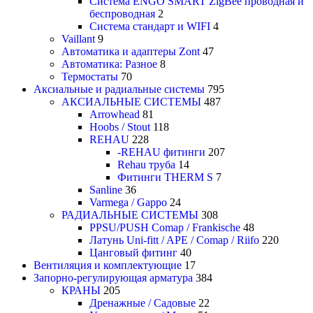
Система ENGO SMART ZigBee проводная и
беспроводная
2
Система стандарт и WIFI
4
Vaillant
9
Автоматика и адаптеры Zont
47
Автоматика: Разное
8
Термостаты
70
Аксиальные и радиальные системы
795
АКСИАЛЬНЫЕ СИСТЕМЫ
487
Arrowhead
81
Hoobs / Stout
118
REHAU
228
-REHAU фитинги
207
Rehau труба
14
Фитинги THERM S
7
Sanline
36
Varmega / Gappo
24
РАДИАЛЬНЫЕ СИСТЕМЫ
308
PPSU/PUSH Comap / Frankische
48
Латунь Uni-fitt / APE / Comap / Riifo
220
Цанговый фитинг
40
Вентиляция и комплектующие
17
Запорно-регулирующая арматура
384
КРАНЫ
205
Дренажные / Садовые
22