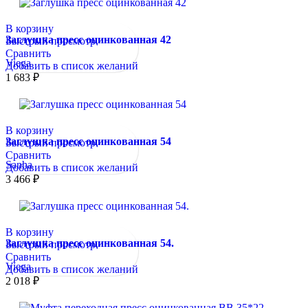
В корзину
Заглушка пресс оцинкованная 42
Быстрый просмотр
Сравнить
Viega
Добавить в список желаний
1 683
₽
В корзину
Заглушка пресс оцинкованная 54
Быстрый просмотр
Сравнить
Sanha
Добавить в список желаний
3 466
₽
В корзину
Заглушка пресс оцинкованная 54.
Быстрый просмотр
Сравнить
Viega
Добавить в список желаний
2 018
₽