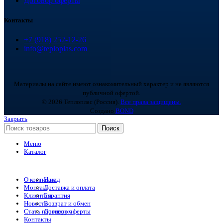
Договор оферты
Контакты
+7 (918) 252-12-26
info@teploplas.com
Материалы на сайте имеют ознакомительный характер и не являются
публичной офертой.
© 2026 Теплоплас (Россия).
Все права защищены.
Создано
BOND
Закрыть
Поиск
Меню
Каталог
О компании
Назад
Монтаж
Доставка и оплата
Клиентам
Гарантия
Новости
Возврат и обмен
Стать партнером
Договор оферты
Контакты