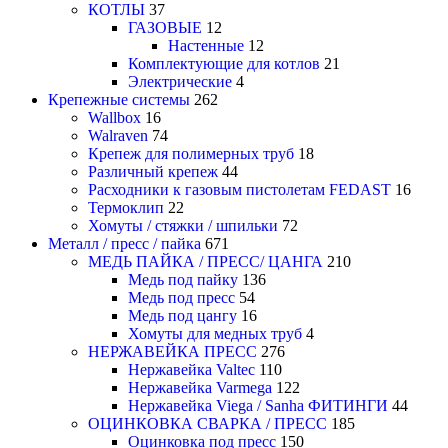
КОТЛЫ
37
ГАЗОВЫЕ
12
Настенные
12
Комплектующие для котлов
21
Электрические
4
Крепежные системы
262
Wallbox
16
Walraven
74
Крепеж для полимерных труб
18
Различный крепеж
44
Расходники к газовым пистолетам FEDAST
16
Термоклип
22
Хомуты / стяжки / шпильки
72
Металл / пресс / пайка
671
МЕДЬ ПАЙКА / ПРЕСС/ ЦАНГА
210
Медь под пайку
136
Медь под пресс
54
Медь под цангу
16
Хомуты для медных труб
4
НЕРЖАВЕЙКА ПРЕСС
276
Нержавейка Valtec
110
Нержавейка Varmega
122
Нержавейка Viega / Sanha ФИТИНГИ
44
ОЦИНКОВКА СВАРКА / ПРЕСС
185
Оцинковка под пресс
150