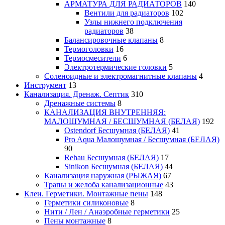
АРМАТУРА ДЛЯ РАДИАТОРОВ
140
Вентили для радиаторов
102
Узлы нижнего подключения
радиаторов
38
Балансировочные клапаны
8
Термоголовки
16
Термосмесители
6
Электротермические головки
5
Соленоидные и электромагнитные клапаны
4
Инструмент
13
Канализация. Дренаж. Септик
310
Дренажные системы
8
КАНАЛИЗАЦИЯ ВНУТРЕННЯЯ:
МАЛОШУМНАЯ / БЕСШУМНАЯ (БЕЛАЯ)
192
Ostendorf Бесшумная (БЕЛАЯ)
41
Pro Aqua Малошумная / Бесшумная (БЕЛАЯ)
90
Rehau Бесшумная (БЕЛАЯ)
17
Sinikon Бесшумная (БЕЛАЯ)
44
Канализация наружная (РЫЖАЯ)
67
Трапы и желоба канализационные
43
Клеи. Герметики. Монтажные пены
148
Герметики силиконовые
8
Нити / Лен / Анаэробные герметики
25
Пены монтажные
8