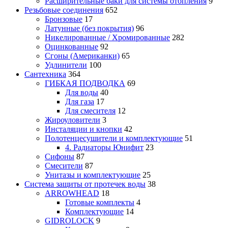
Расширительные баки для системы отопления
9
Резьбовые соединения
652
Бронзовые
17
Латунные (без покрытия)
96
Никелированные / Хромированные
282
Оцинкованные
92
Сгоны (Американки)
65
Удлинители
100
Сантехника
364
ГИБКАЯ ПОДВОДКА
69
Для воды
40
Для газа
17
Для смесителя
12
Жироуловители
3
Инсталяции и кнопки
42
Полотенцесушители и комплектующие
51
4. Радиаторы Юнифит
23
Сифоны
87
Смесители
87
Унитазы и комплектующие
25
Система защиты от протечек воды
38
ARROWHEAD
18
Готовые комплекты
4
Комплектующие
14
GIDROLOCK
9