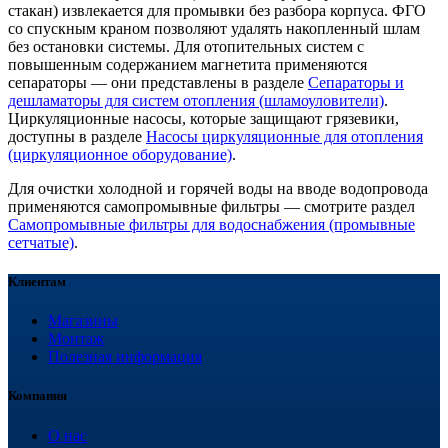
стакан) извлекается для промывки без разбора корпуса. ФГО
со спускным краном позволяют удалять накопленный шлам
без остановки системы. Для отопительных систем с
повышенным содержанием магнетита применяются
сепараторы — они представлены в разделе
Сепараторы и
дешламаторы для систем отопления (шламоуловители)
.
Циркуляционные насосы, которые защищают грязевики,
доступны в разделе
Насосы циркуляционные для отопления
(циркуляционное оборудование)
.
Для очистки холодной и горячей воды на вводе водопровода
применяются самопромывные фильтры — смотрите раздел
Самопромывные фильтры для водоснабжения (промывные
сетчатые)
.
Клиентам
Магазины
Монтаж
Полезная информация
Компания
О нас