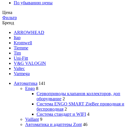
По убыванию цены
Цена
Фильтр
Бренд
ARROWHEAD
Itap
Kromwell
Tiemme
Tim
Uni-Fitt
V&G VALOGIN
Valtec
Varmega
Автоматика
141
Engo
8
Сервоприводы клапанов коллекторов, доп
оборудвание
2
Система ENGO SMART ZigBee проводная и
беспроводная
2
Система стандарт и WIFI
4
Vaillant
9
Автоматика и адаптеры Zont
46