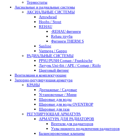
Термостаты
Аксиальные и радиальные системы
АКСИАЛЬНЫЕ СИСТЕМЫ
Arrowhead
Hoobs / Stout
REHAU
-REHAU фитинги
Rehau труба
Фитинги THERM S
Sanline
Varmega / Gappo
РАДИАЛЬНЫЕ СИСТЕМЫ
PPSU/PUSH Comap / Frankische
Латунь Uni-fitt / APE / Comap / Riifo
Цанговый фитинг
Вентиляция и комплектующие
Запорно-регулирующая арматура
КРАНЫ
Дренажные / Садовые
Установочные / Мини
Шаровые для воды
Шаровые для воды OVENTROP
Шаровые для газа
РЕГУЛИРУЮЩАЯ АРМАТУРА
АРМАТУРА ДЛЯ РАДИАТОРОВ
Вентили для радиаторов
Узлы нижнего подключения радиаторов
Балансировочные клапаны