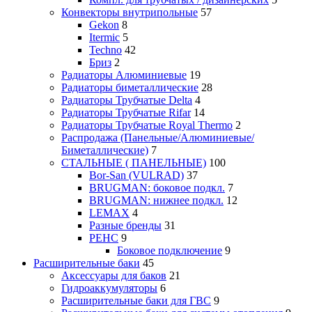
Конвекторы внутрипольные
57
Gekon
8
Itermic
5
Techno
42
Бриз
2
Радиаторы Алюминиевые
19
Радиаторы биметаллические
28
Радиаторы Трубчатые Delta
4
Радиаторы Трубчатые Rifar
14
Радиаторы Трубчатые Royal Thermo
2
Распродажа (Панельные/Алюминиевые/
Биметаллические)
7
СТАЛЬНЫЕ ( ПАНЕЛЬНЫЕ)
100
Bor-San (VULRAD)
37
BRUGMAN: боковое подкл.
7
BRUGMAN: нижнее подкл.
12
LEMAX
4
Разные бренды
31
РЕНС
9
Боковое подключение
9
Расширительные баки
45
Аксессуары для баков
21
Гидроаккумуляторы
6
Расширительные баки для ГВС
9