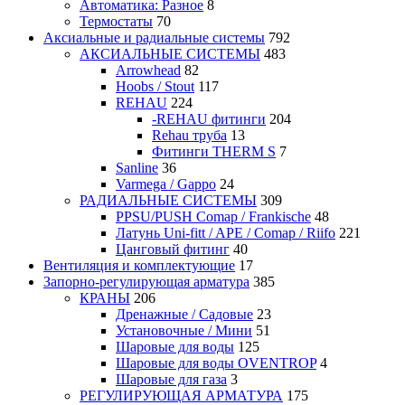
Автоматика: Разное
8
Термостаты
70
Аксиальные и радиальные системы
792
АКСИАЛЬНЫЕ СИСТЕМЫ
483
Arrowhead
82
Hoobs / Stout
117
REHAU
224
-REHAU фитинги
204
Rehau труба
13
Фитинги THERM S
7
Sanline
36
Varmega / Gappo
24
РАДИАЛЬНЫЕ СИСТЕМЫ
309
PPSU/PUSH Comap / Frankische
48
Латунь Uni-fitt / APE / Comap / Riifo
221
Цанговый фитинг
40
Вентиляция и комплектующие
17
Запорно-регулирующая арматура
385
КРАНЫ
206
Дренажные / Садовые
23
Установочные / Мини
51
Шаровые для воды
125
Шаровые для воды OVENTROP
4
Шаровые для газа
3
РЕГУЛИРУЮЩАЯ АРМАТУРА
175