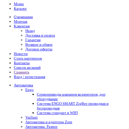
Меню
Каталог
О компании
Монтаж
Клиентам
Назад
Доставка и оплата
Гарантия
Возврат и обмен
Договор оферты
Новости
Стать партнером
Контакты
Список желаний
Сравнить
Вход / регистрация
Автоматика
Engo
Сервоприводы клапанов коллекторов, доп
оборудвание
Система ENGO SMART ZigBee проводная и
беспроводная
Система стандарт и WIFI
Vaillant
Автоматика и адаптеры Zont
Автоматика: Разное