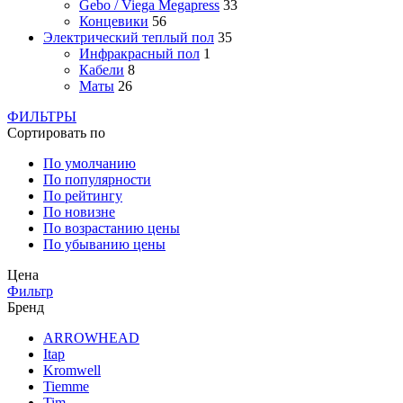
Gebo / Viega Megapress
33
Концевики
56
Электрический теплый пол
35
Инфракрасный пол
1
Кабели
8
Маты
26
ФИЛЬТРЫ
Сортировать по
По умолчанию
По популярности
По рейтингу
По новизне
По возрастанию цены
По убыванию цены
Цена
Фильтр
Бренд
ARROWHEAD
Itap
Kromwell
Tiemme
Tim