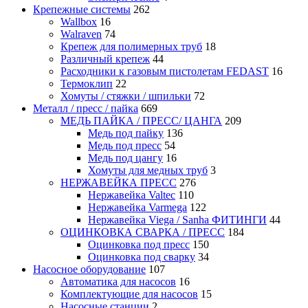
Крепежные системы
262
Wallbox
16
Walraven
74
Крепеж для полимерных труб
18
Различный крепеж
44
Расходники к газовым пистолетам FEDAST
16
Термоклип
22
Хомуты / стяжки / шпильки
72
Металл / пресс / пайка
669
МЕДЬ ПАЙКА / ПРЕСС/ ЦАНГА
209
Медь под пайку
136
Медь под пресс
54
Медь под цангу
16
Хомуты для медных труб
3
НЕРЖАВЕЙКА ПРЕСС
276
Нержавейка Valtec
110
Нержавейка Varmega
122
Нержавейка Viega / Sanha ФИТИНГИ
44
ОЦИНКОВКА СВАРКА / ПРЕСС
184
Оцинковка под пресс
150
Оцинковка под сварку
34
Насосное оборудование
107
Автоматика для насосов
16
Комплектующие для насосов
15
Насосные станции
2