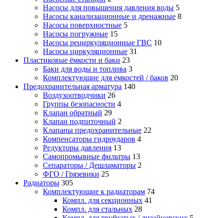
Насосы для повышения давления воды
5
Насосы канализационные и дренажные
8
Насосы поверхностные
5
Насосы погружные
15
Насосы рециркуляционные ГВС
10
Насосы циркуляционные
31
Пластиковые ёмкости и баки
23
Баки для воды и топлива
3
Комплектующие для емкостей / баков
20
Предохранительная арматура
140
Воздухоотводчики
26
Группы безопасности
4
Клапан обратный
29
Клапан подпиточный
2
Клапаны предохранительные
22
Компенсаторы гидроударов
4
Редукторы давления
13
Самопромывные фильтры
13
Сепараторы / Дешламаторы
2
ФГО / Грязевики
25
Радиаторы
305
Комплектующие к радиаторам
74
Компл. для секционных
41
Компл. для стальных
28
Компл. для трубчатых / дизайнерских
5