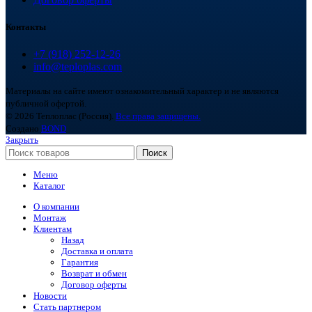
Контакты
+7 (918) 252-12-26
info@teploplas.com
Материалы на сайте имеют ознакомительный характер и не являются
публичной офертой.
© 2026 Теплоплас (Россия).
Все права защищены.
Создано
BOND
Закрыть
Поиск
Меню
Каталог
О компании
Монтаж
Клиентам
Назад
Доставка и оплата
Гарантия
Возврат и обмен
Договор оферты
Новости
Стать партнером