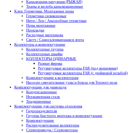
Канализация наружная (РЫЖАЯ)
Трапы и желоба канализационные
Клеи. Герметики. Монтажные пены
Герметики силиконовые
Нити / Лен / Анаэробные герметики
Пены монтажные
Прокладки
Расходные материалы
Скотч / Самосклеивающаяся лента
Коллекторы и комплектующие
Коллекторные группы
Коллекторные шкафы
КОЛЛЕКТОРЫ ОДИНАРНЫЕ
Разные фирмы
Регулируемые коллекторы FAR (под концевики)
Регулируемые коллекторы FAR (с дюймовой резьбой)
Комплектующие к коллекторам
Насосно смесительные узлы и боксы для Теплого пола
Комплектующие для дымохода
Конденсационные
Нержавеющая сталь
Традиционные
Комплектующие для системы отопления
Гидроразделители
Группы быстрого монтажа и комплектующие
Комплектующие
Распределительные коллекторы
Сервоприводы / Сервомоторы