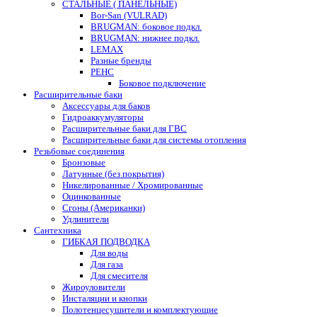
СТАЛЬНЫЕ ( ПАНЕЛЬНЫЕ)
Bor-San (VULRAD)
BRUGMAN: боковое подкл.
BRUGMAN: нижнее подкл.
LEMAX
Разные бренды
РЕНС
Боковое подключение
Расширительные баки
Аксессуары для баков
Гидроаккумуляторы
Расширительные баки для ГВС
Расширительные баки для системы отопления
Резьбовые соединения
Бронзовые
Латунные (без покрытия)
Никелированные / Хромированные
Оцинкованные
Сгоны (Американки)
Удлинители
Сантехника
ГИБКАЯ ПОДВОДКА
Для воды
Для газа
Для смесителя
Жироуловители
Инсталяции и кнопки
Полотенцесушители и комплектующие