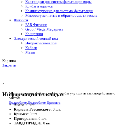
Картриджи для систем фильтрации воды
Колбы и корпуса
Комплектующие для системы фильтрации
Многоступенчатые и обратноосмотические
Фитинги
FAR Фитинги
Gebo / Viega Megapress
Концевики
Электрический теплый пол
Инфракрасный пол
Кабели
Маты
Корзина
Закрыть
×
Информация о складах
Мы используем файлы cookie, чтобы улучшить взаимодействие с
сайтом.
Подробнее
Подробнее
Принять
Анапа
: 0 шт.
Кирилла Россинского
: 0 шт.
Крымск
: 0 шт.
Пригородная
: 0 шт.
ТАВДГИРИДЗЕ
: 0 шт.