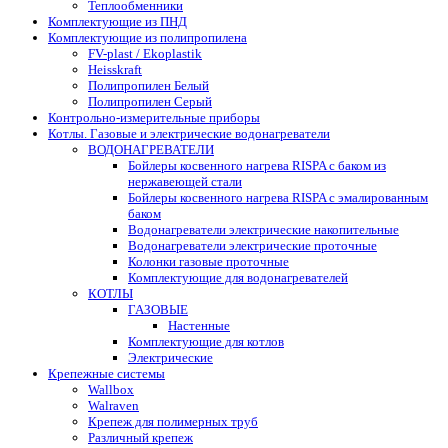
Теплообменники
Комплектующие из ПНД
Комплектующие из полипропилена
FV-plast / Ekoplastik
Heisskraft
Полипропилен Белый
Полипропилен Серый
Контрольно-измерительные приборы
Котлы. Газовые и электрические водонагреватели
ВОДОНАГРЕВАТЕЛИ
Бойлеры косвенного нагрева RISPA с баком из
нержавеющей стали
Бойлеры косвенного нагрева RISPA с эмалированным
баком
Водонагреватели электрические накопительные
Водонагреватели электрические проточные
Колонки газовые проточные
Комплектующие для водонагревателей
КОТЛЫ
ГАЗОВЫЕ
Настенные
Комплектующие для котлов
Электрические
Крепежные системы
Wallbox
Walraven
Крепеж для полимерных труб
Различный крепеж