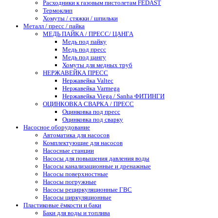
Расходники к газовым пистолетам FEDAST
Термоклип
Хомуты / стяжки / шпильки
Металл / пресс / пайка
МЕДЬ ПАЙКА / ПРЕСС/ ЦАНГА
Медь под пайку
Медь под пресс
Медь под цангу
Хомуты для медных труб
НЕРЖАВЕЙКА ПРЕСС
Нержавейка Valtec
Нержавейка Varmega
Нержавейка Viega / Sanha ФИТИНГИ
ОЦИНКОВКА СВАРКА / ПРЕСС
Оцинковка под пресс
Оцинковка под сварку
Насосное оборудование
Автоматика для насосов
Комплектующие для насосов
Насосные станции
Насосы для повышения давления воды
Насосы канализационные и дренажные
Насосы поверхностные
Насосы погружные
Насосы рециркуляционные ГВС
Насосы циркуляционные
Пластиковые ёмкости и баки
Баки для воды и топлива