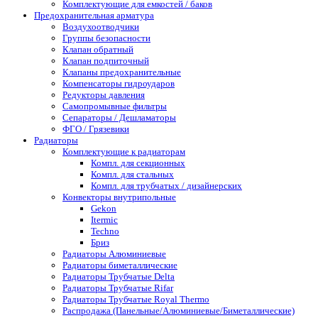
Комплектующие для емкостей / баков
Предохранительная арматура
Воздухоотводчики
Группы безопасности
Клапан обратный
Клапан подпиточный
Клапаны предохранительные
Компенсаторы гидроударов
Редукторы давления
Самопромывные фильтры
Сепараторы / Дешламаторы
ФГО / Грязевики
Радиаторы
Комплектующие к радиаторам
Компл. для секционных
Компл. для стальных
Компл. для трубчатых / дизайнерских
Конвекторы внутрипольные
Gekon
Itermic
Techno
Бриз
Радиаторы Алюминиевые
Радиаторы биметаллические
Радиаторы Трубчатые Delta
Радиаторы Трубчатые Rifar
Радиаторы Трубчатые Royal Thermo
Распродажа (Панельные/Алюминиевые/Биметаллические)