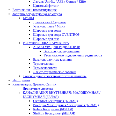
Латунь Uni-fitt / APE / Comap / Riifo
Цанговый фитинг
Вентиляция и комплектующие
Запорно-регулирующая арматура
КРАНЫ
Дренажные / Садовые
Установочные / Мини
Шаровые для воды
Шаровые для воды OVENTROP
Шаровые для газа
РЕГУЛИРУЮЩАЯ АРМАТУРА
АРМАТУРА ДЛЯ РАДИАТОРОВ
Вентили для радиаторов
Узлы нижнего подключения радиаторов
Балансировочные клапаны
Термоголовки
Термосмесители
Электротермические головки
Соленоидные и электромагнитные клапаны
Инструмент
Канализация. Дренаж. Септик
Дренажные системы
КАНАЛИЗАЦИЯ ВНУТРЕННЯЯ: МАЛОШУМНАЯ /
БЕСШУМНАЯ (БЕЛАЯ)
Ostendorf Бесшумная (БЕЛАЯ)
Pro Aqua Малошумная / Бесшумная (БЕЛАЯ)
Rehau Бесшумная (БЕЛАЯ)
Sinikon Бесшумная (БЕЛАЯ)