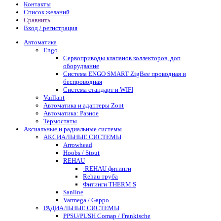
Контакты
Список желаний
Сравнить
Вход / регистрация
Автоматика
Engo
Сервоприводы клапанов коллекторов, доп
оборудвание
Система ENGO SMART ZigBee проводная и
беспроводная
Система стандарт и WIFI
Vaillant
Автоматика и адаптеры Zont
Автоматика: Разное
Термостаты
Аксиальные и радиальные системы
АКСИАЛЬНЫЕ СИСТЕМЫ
Arrowhead
Hoobs / Stout
REHAU
-REHAU фитинги
Rehau труба
Фитинги THERM S
Sanline
Varmega / Gappo
РАДИАЛЬНЫЕ СИСТЕМЫ
PPSU/PUSH Comap / Frankische