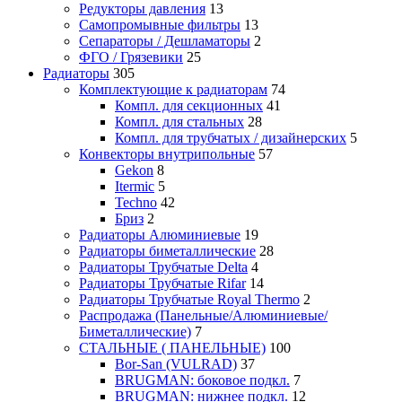
Редукторы давления
13
Самопромывные фильтры
13
Сепараторы / Дешламаторы
2
ФГО / Грязевики
25
Радиаторы
305
Комплектующие к радиаторам
74
Компл. для секционных
41
Компл. для стальных
28
Компл. для трубчатых / дизайнерских
5
Конвекторы внутрипольные
57
Gekon
8
Itermic
5
Techno
42
Бриз
2
Радиаторы Алюминиевые
19
Радиаторы биметаллические
28
Радиаторы Трубчатые Delta
4
Радиаторы Трубчатые Rifar
14
Радиаторы Трубчатые Royal Thermo
2
Распродажа (Панельные/Алюминиевые/
Биметаллические)
7
СТАЛЬНЫЕ ( ПАНЕЛЬНЫЕ)
100
Bor-San (VULRAD)
37
BRUGMAN: боковое подкл.
7
BRUGMAN: нижнее подкл.
12