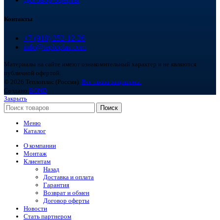
Контакты
+7 (918) 252-12-26
info@teploplas.com
Материалы на сайте имеют ознакомительный характер и не являются
публичной офертой.
© 2026 Теплоплас (Россия).
Все права защищены.
Создано
BOND
Закрыть
Поиск
Меню
Каталог
О компании
Монтаж
Клиентам
Назад
Доставка и оплата
Гарантия
Возврат и обмен
Договор оферты
Новости
Стать партнером