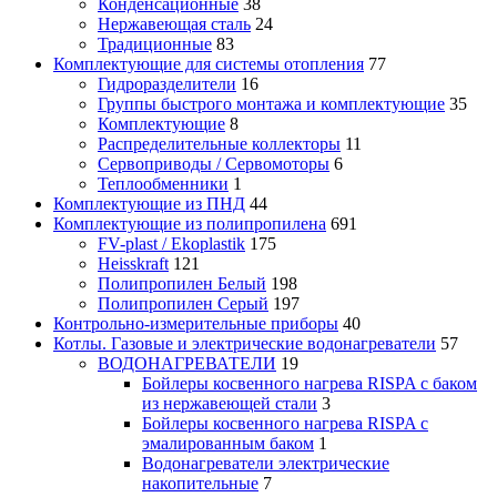
Конденсационные
38
Нержавеющая сталь
24
Традиционные
83
Комплектующие для системы отопления
77
Гидроразделители
16
Группы быстрого монтажа и комплектующие
35
Комплектующие
8
Распределительные коллекторы
11
Сервоприводы / Сервомоторы
6
Теплообменники
1
Комплектующие из ПНД
44
Комплектующие из полипропилена
691
FV-plast / Ekoplastik
175
Heisskraft
121
Полипропилен Белый
198
Полипропилен Серый
197
Контрольно-измерительные приборы
40
Котлы. Газовые и электрические водонагреватели
57
ВОДОНАГРЕВАТЕЛИ
19
Бойлеры косвенного нагрева RISPA с баком
из нержавеющей стали
3
Бойлеры косвенного нагрева RISPA с
эмалированным баком
1
Водонагреватели электрические
накопительные
7