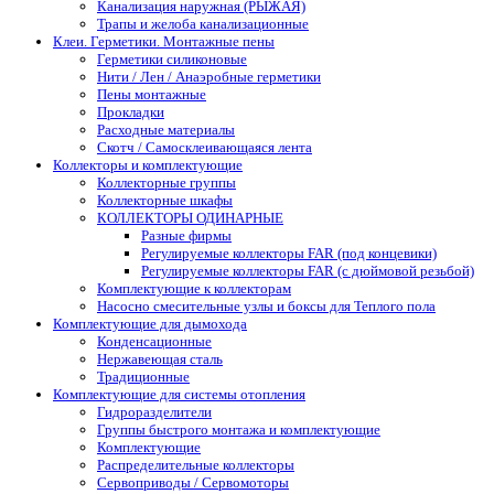
Канализация наружная (РЫЖАЯ)
Трапы и желоба канализационные
Клеи. Герметики. Монтажные пены
Герметики силиконовые
Нити / Лен / Анаэробные герметики
Пены монтажные
Прокладки
Расходные материалы
Скотч / Самосклеивающаяся лента
Коллекторы и комплектующие
Коллекторные группы
Коллекторные шкафы
КОЛЛЕКТОРЫ ОДИНАРНЫЕ
Разные фирмы
Регулируемые коллекторы FAR (под концевики)
Регулируемые коллекторы FAR (с дюймовой резьбой)
Комплектующие к коллекторам
Насосно смесительные узлы и боксы для Теплого пола
Комплектующие для дымохода
Конденсационные
Нержавеющая сталь
Традиционные
Комплектующие для системы отопления
Гидроразделители
Группы быстрого монтажа и комплектующие
Комплектующие
Распределительные коллекторы
Сервоприводы / Сервомоторы