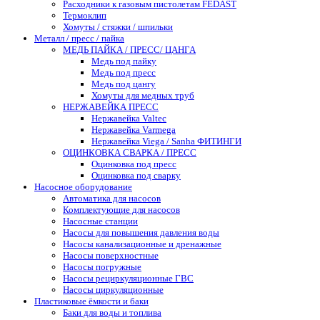
Расходники к газовым пистолетам FEDAST
Термоклип
Хомуты / стяжки / шпильки
Металл / пресс / пайка
МЕДЬ ПАЙКА / ПРЕСС/ ЦАНГА
Медь под пайку
Медь под пресс
Медь под цангу
Хомуты для медных труб
НЕРЖАВЕЙКА ПРЕСС
Нержавейка Valtec
Нержавейка Varmega
Нержавейка Viega / Sanha ФИТИНГИ
ОЦИНКОВКА СВАРКА / ПРЕСС
Оцинковка под пресс
Оцинковка под сварку
Насосное оборудование
Автоматика для насосов
Комплектующие для насосов
Насосные станции
Насосы для повышения давления воды
Насосы канализационные и дренажные
Насосы поверхностные
Насосы погружные
Насосы рециркуляционные ГВС
Насосы циркуляционные
Пластиковые ёмкости и баки
Баки для воды и топлива