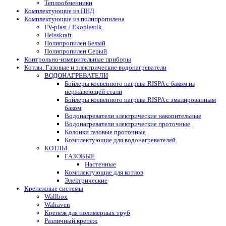
Теплообменники
Комплектующие из ПНД
Комплектующие из полипропилена
FV-plast / Ekoplastik
Heisskraft
Полипропилен Белый
Полипропилен Серый
Контрольно-измерительные приборы
Котлы. Газовые и электрические водонагреватели
ВОДОНАГРЕВАТЕЛИ
Бойлеры косвенного нагрева RISPA с баком из
нержавеющей стали
Бойлеры косвенного нагрева RISPA с эмалированным
баком
Водонагреватели электрические накопительные
Водонагреватели электрические проточные
Колонки газовые проточные
Комплектующие для водонагревателей
КОТЛЫ
ГАЗОВЫЕ
Настенные
Комплектующие для котлов
Электрические
Крепежные системы
Wallbox
Walraven
Крепеж для полимерных труб
Различный крепеж