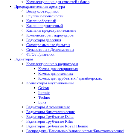
Комплектующие для емкостей / баков
Предохранительная арматура
Воздухоотводчики
Группы безопасности
Клапан обратный
Клапан подпиточный
Клапаны предохранительные
Компенсаторы гидроударов
Редукторы давления
Самопромывные фильтры
Сепараторы / Дешламаторы
ФГО / Грязевики
Радиаторы
Комплектующие к радиаторам
Компл. для секционных
Компл. для стальных
Компл. для трубчатых / дизайнерских
Конвекторы внутрипольные
Gekon
Itermic
Techno
Бриз
Радиаторы Алюминиевые
Радиаторы биметаллические
Радиаторы Трубчатые Delta
Радиаторы Трубчатые Rifar
Радиаторы Трубчатые Royal Thermo
Распродажа (Панельные/Алюминиевые/Биметаллические)