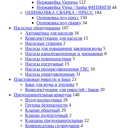
Нержавейка Varmega
122
Нержавейка Viega / Sanha ФИТИНГИ
44
ОЦИНКОВКА СВАРКА / ПРЕСС
184
Оцинковка под пресс
150
Оцинковка под сварку
34
Насосное оборудование
107
Автоматика для насосов
16
Комплектующие для насосов
15
Насосные станции
2
Насосы для повышения давления воды
5
Насосы канализационные и дренажные
8
Насосы поверхностные
5
Насосы погружные
15
Насосы рециркуляционные ГВС
10
Насосы циркуляционные
31
Пластиковые ёмкости и баки
23
Баки для воды и топлива
3
Комплектующие для емкостей / баков
20
Предохранительная арматура
140
Воздухоотводчики
26
Группы безопасности
4
Клапан обратный
29
Клапан подпиточный
2
Клапаны предохранительные
22
Компенсаторы гидроударов
4