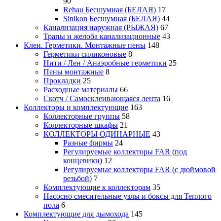
90
Rehau Бесшумная (БЕЛАЯ)
17
Sinikon Бесшумная (БЕЛАЯ)
44
Канализация наружная (РЫЖАЯ)
67
Трапы и желоба канализационные
43
Клеи. Герметики. Монтажные пены
148
Герметики силиконовые
8
Нити / Лен / Анаэробные герметики
25
Пены монтажные
8
Прокладки
25
Расходные материалы
66
Скотч / Самосклеивающаяся лента
16
Коллекторы и комплектующие
163
Коллекторные группы
58
Коллекторные шкафы
21
КОЛЛЕКТОРЫ ОДИНАРНЫЕ
43
Разные фирмы
24
Регулируемые коллекторы FAR (под
концевики)
12
Регулируемые коллекторы FAR (с дюймовой
резьбой)
7
Комплектующие к коллекторам
35
Насосно смесительные узлы и боксы для Теплого
пола
6
Комплектующие для дымохода
145