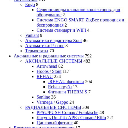
Engo
8
Сервоприводы клапанов коллекторов, доп
оборудвание
2
Система ENGO SMART ZigBee проводная и
беспроводная
2
Система стандарт и WIFI
4
Vaillant
9
Автоматика и адаптеры Zont
46
Автоматика: Разное
8
Термостаты
70
Аксиальные и радиальные системы
792
АКСИАЛЬНЫЕ СИСТЕМЫ
483
Arrowhead
82
Hoobs / Stout
117
REHAU
224
-REHAU фитинги
204
Rehau труба
13
Фитинги THERM S
7
Sanline
36
Varmega / Gappo
24
РАДИАЛЬНЫЕ СИСТЕМЫ
309
PPSU/PUSH Comap / Frankische
48
Латунь Uni-fitt / APE / Comap / Riifo
221
Цанговый фитинг
40
Вентиляция и комплектующие
17