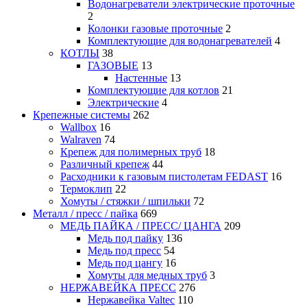
Водонагреватели электрические проточные
2
Колонки газовые проточные
2
Комплектующие для водонагревателей
4
КОТЛЫ
38
ГАЗОВЫЕ
13
Настенные
13
Комплектующие для котлов
21
Электрические
4
Крепежные системы
262
Wallbox
16
Walraven
74
Крепеж для полимерных труб
18
Различный крепеж
44
Расходники к газовым пистолетам FEDAST
16
Термоклип
22
Хомуты / стяжки / шпильки
72
Металл / пресс / пайка
669
МЕДЬ ПАЙКА / ПРЕСС/ ЦАНГА
209
Медь под пайку
136
Медь под пресс
54
Медь под цангу
16
Хомуты для медных труб
3
НЕРЖАВЕЙКА ПРЕСС
276
Нержавейка Valtec
110