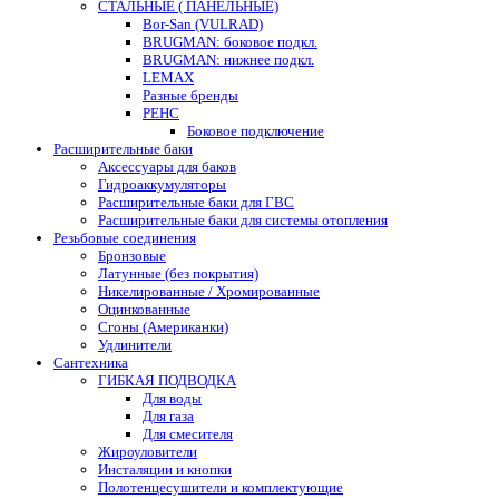
СТАЛЬНЫЕ ( ПАНЕЛЬНЫЕ)
Bor-San (VULRAD)
BRUGMAN: боковое подкл.
BRUGMAN: нижнее подкл.
LEMAX
Разные бренды
РЕНС
Боковое подключение
Расширительные баки
Аксессуары для баков
Гидроаккумуляторы
Расширительные баки для ГВС
Расширительные баки для системы отопления
Резьбовые соединения
Бронзовые
Латунные (без покрытия)
Никелированные / Хромированные
Оцинкованные
Сгоны (Американки)
Удлинители
Сантехника
ГИБКАЯ ПОДВОДКА
Для воды
Для газа
Для смесителя
Жироуловители
Инсталяции и кнопки
Полотенцесушители и комплектующие