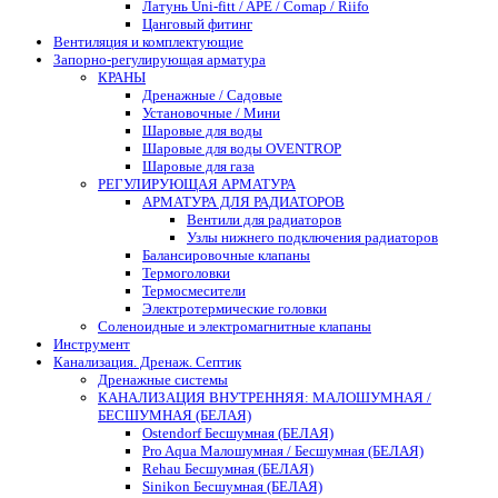
Латунь Uni-fitt / APE / Comap / Riifo
Цанговый фитинг
Вентиляция и комплектующие
Запорно-регулирующая арматура
КРАНЫ
Дренажные / Садовые
Установочные / Мини
Шаровые для воды
Шаровые для воды OVENTROP
Шаровые для газа
РЕГУЛИРУЮЩАЯ АРМАТУРА
АРМАТУРА ДЛЯ РАДИАТОРОВ
Вентили для радиаторов
Узлы нижнего подключения радиаторов
Балансировочные клапаны
Термоголовки
Термосмесители
Электротермические головки
Соленоидные и электромагнитные клапаны
Инструмент
Канализация. Дренаж. Септик
Дренажные системы
КАНАЛИЗАЦИЯ ВНУТРЕННЯЯ: МАЛОШУМНАЯ /
БЕСШУМНАЯ (БЕЛАЯ)
Ostendorf Бесшумная (БЕЛАЯ)
Pro Aqua Малошумная / Бесшумная (БЕЛАЯ)
Rehau Бесшумная (БЕЛАЯ)
Sinikon Бесшумная (БЕЛАЯ)