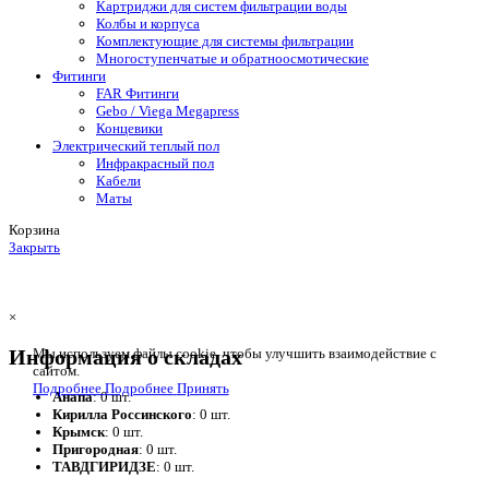
Картриджи для систем фильтрации воды
Колбы и корпуса
Комплектующие для системы фильтрации
Многоступенчатые и обратноосмотические
Фитинги
FAR Фитинги
Gebo / Viega Megapress
Концевики
Электрический теплый пол
Инфракрасный пол
Кабели
Маты
Корзина
Закрыть
×
Информация о складах
Мы используем файлы cookie, чтобы улучшить взаимодействие с
сайтом.
Подробнее
Подробнее
Принять
Анапа
: 0 шт.
Кирилла Россинского
: 0 шт.
Крымск
: 0 шт.
Пригородная
: 0 шт.
ТАВДГИРИДЗЕ
: 0 шт.