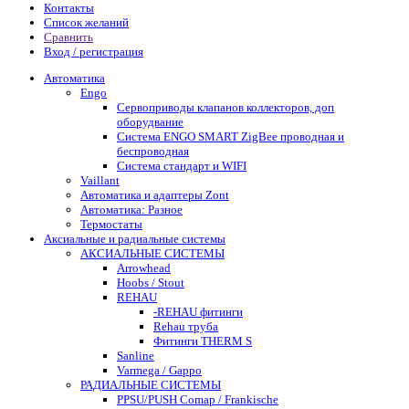
Контакты
Список желаний
Сравнить
Вход / регистрация
Автоматика
Engo
Сервоприводы клапанов коллекторов, доп
оборудвание
Система ENGO SMART ZigBee проводная и
беспроводная
Система стандарт и WIFI
Vaillant
Автоматика и адаптеры Zont
Автоматика: Разное
Термостаты
Аксиальные и радиальные системы
АКСИАЛЬНЫЕ СИСТЕМЫ
Arrowhead
Hoobs / Stout
REHAU
-REHAU фитинги
Rehau труба
Фитинги THERM S
Sanline
Varmega / Gappo
РАДИАЛЬНЫЕ СИСТЕМЫ
PPSU/PUSH Comap / Frankische