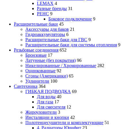
LEMAX
4
Разные бренды
31
РЕНС
9
Боковое подключение
9
Расширительные баки
45
Аксессуары для баков
21
Гидроаккумуляторы
6
Расширительные баки для ГВС
9
Расширительные баки для системы отопления
9
Резьбовые соединения
652
Бронзовые
17
Латунные (без покрытия)
96
Никелированные / Хромированные
282
Оцинкованные
92
Сгоны (Американки)
65
Удлинители
100
Сантехника
364
ГИБКАЯ ПОДВОДКА
69
Для воды
40
Для газа
17
Для смесителя
12
Жироуловители
3
Инсталяции и кнопки
42
Полотенцесушители и комплектующие
51
4. Радиаторы Юнифит
23