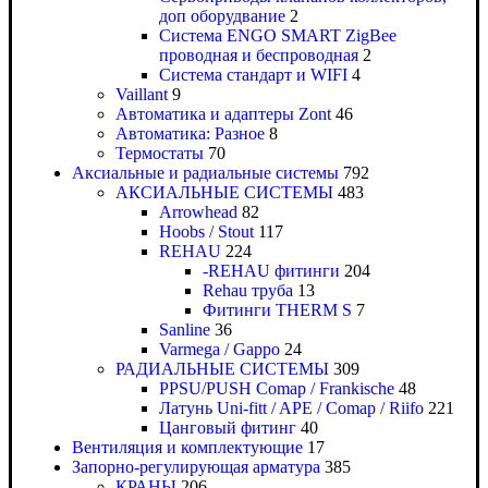
доп оборудвание
2
Система ENGO SMART ZigBee
проводная и беспроводная
2
Система стандарт и WIFI
4
Vaillant
9
Автоматика и адаптеры Zont
46
Автоматика: Разное
8
Термостаты
70
Аксиальные и радиальные системы
792
АКСИАЛЬНЫЕ СИСТЕМЫ
483
Arrowhead
82
Hoobs / Stout
117
REHAU
224
-REHAU фитинги
204
Rehau труба
13
Фитинги THERM S
7
Sanline
36
Varmega / Gappo
24
РАДИАЛЬНЫЕ СИСТЕМЫ
309
PPSU/PUSH Comap / Frankische
48
Латунь Uni-fitt / APE / Comap / Riifo
221
Цанговый фитинг
40
Вентиляция и комплектующие
17
Запорно-регулирующая арматура
385
КРАНЫ
206