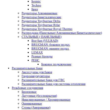
Itermic
Techno
Бриз
Радиаторы Алюминиевые
Радиаторы биметаллические
Радиаторы Трубчатые Delta
Радиаторы Трубчатые Rifar
Радиаторы Трубчатые Royal Thermo
Распродажа (Панельные/Алюминиевые/Биметаллические)
СТАЛЬНЫЕ ( ПАНЕЛЬНЫЕ)
Bor-San (VULRAD)
BRUGMAN: боковое подкл.
BRUGMAN: нижнее подкл.
LEMAX
Разные бренды
РЕНС
Боковое подключение
Расширительные баки
Аксессуары для баков
Гидроаккумуляторы
Расширительные баки для ГВС
Расширительные баки для системы отопления
Резьбовые соединения
Бронзовые
Латунные (без покрытия)
Никелированные / Хромированные
Оцинкованные
Сгоны (Американки)