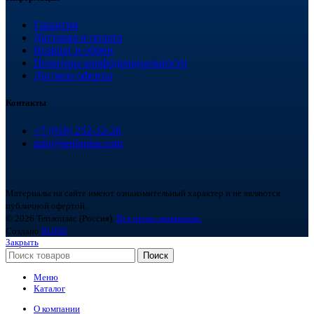
Гарантия
Доставка и оплата
Возврат и обмен
Политика конфиденциальности
Договор оферты
Контакты
+7 (918) 252-12-26
info@teploplas.com
Материалы на сайте имеют ознакомительный характер и не являются
публичной офертой.
© 2026 Теплоплас (Россия).
Все права защищены.
Создано
BOND
Закрыть
Поиск
Меню
Каталог
О компании