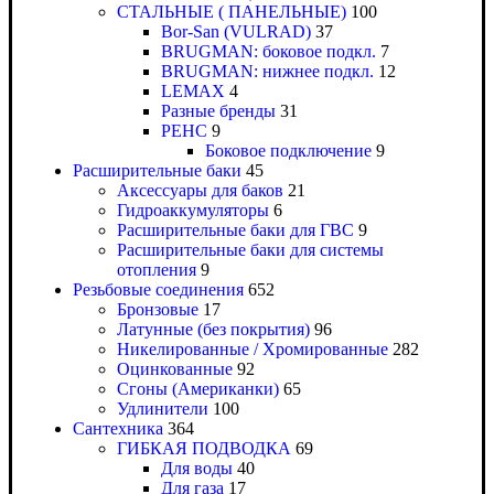
СТАЛЬНЫЕ ( ПАНЕЛЬНЫЕ)
100
Bor-San (VULRAD)
37
BRUGMAN: боковое подкл.
7
BRUGMAN: нижнее подкл.
12
LEMAX
4
Разные бренды
31
РЕНС
9
Боковое подключение
9
Расширительные баки
45
Аксессуары для баков
21
Гидроаккумуляторы
6
Расширительные баки для ГВС
9
Расширительные баки для системы
отопления
9
Резьбовые соединения
652
Бронзовые
17
Латунные (без покрытия)
96
Никелированные / Хромированные
282
Оцинкованные
92
Сгоны (Американки)
65
Удлинители
100
Сантехника
364
ГИБКАЯ ПОДВОДКА
69
Для воды
40
Для газа
17