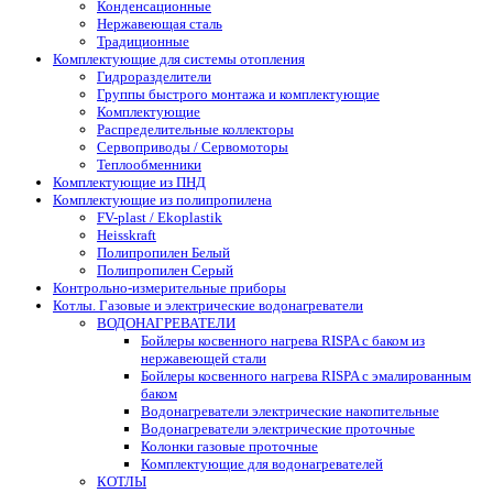
Конденсационные
Нержавеющая сталь
Традиционные
Комплектующие для системы отопления
Гидроразделители
Группы быстрого монтажа и комплектующие
Комплектующие
Распределительные коллекторы
Сервоприводы / Сервомоторы
Теплообменники
Комплектующие из ПНД
Комплектующие из полипропилена
FV-plast / Ekoplastik
Heisskraft
Полипропилен Белый
Полипропилен Серый
Контрольно-измерительные приборы
Котлы. Газовые и электрические водонагреватели
ВОДОНАГРЕВАТЕЛИ
Бойлеры косвенного нагрева RISPA с баком из
нержавеющей стали
Бойлеры косвенного нагрева RISPA с эмалированным
баком
Водонагреватели электрические накопительные
Водонагреватели электрические проточные
Колонки газовые проточные
Комплектующие для водонагревателей
КОТЛЫ