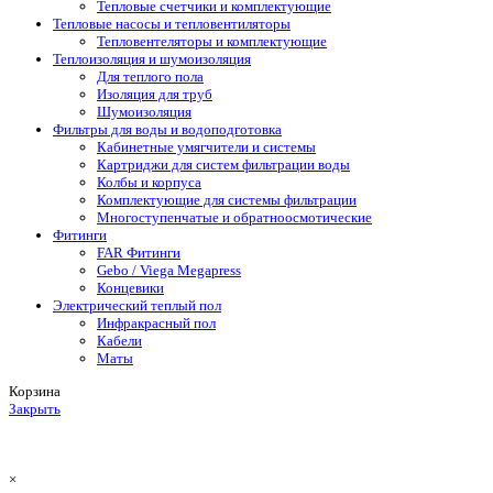
Тепловые счетчики и комплектующие
Тепловые насосы и тепловентиляторы
Тепловентеляторы и комплектующие
Теплоизоляция и шумоизоляция
Для теплого пола
Изоляция для труб
Шумоизоляция
Фильтры для воды и водоподготовка
Кабинетные умягчители и системы
Картриджи для систем фильтрации воды
Колбы и корпуса
Комплектующие для системы фильтрации
Многоступенчатые и обратноосмотические
Фитинги
FAR Фитинги
Gebo / Viega Megapress
Концевики
Электрический теплый пол
Инфракрасный пол
Кабели
Маты
Корзина
Закрыть
×