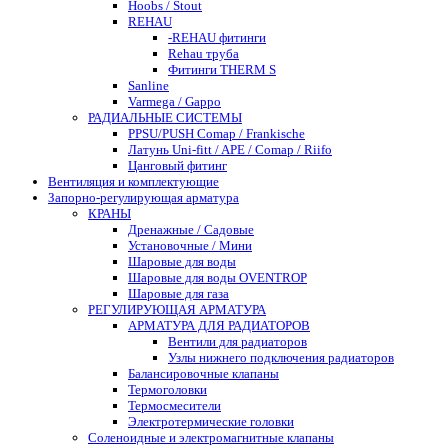
Hoobs / Stout
REHAU
-REHAU фитинги
Rehau труба
Фитинги THERM S
Sanline
Varmega / Gappo
РАДИАЛЬНЫЕ СИСТЕМЫ
PPSU/PUSH Comap / Frankische
Латунь Uni-fitt / APE / Comap / Riifo
Цанговый фитинг
Вентиляция и комплектующие
Запорно-регулирующая арматура
КРАНЫ
Дренажные / Садовые
Установочные / Мини
Шаровые для воды
Шаровые для воды OVENTROP
Шаровые для газа
РЕГУЛИРУЮЩАЯ АРМАТУРА
АРМАТУРА ДЛЯ РАДИАТОРОВ
Вентили для радиаторов
Узлы нижнего подключения радиаторов
Балансировочные клапаны
Термоголовки
Термосмесители
Электротермические головки
Соленоидные и электромагнитные клапаны