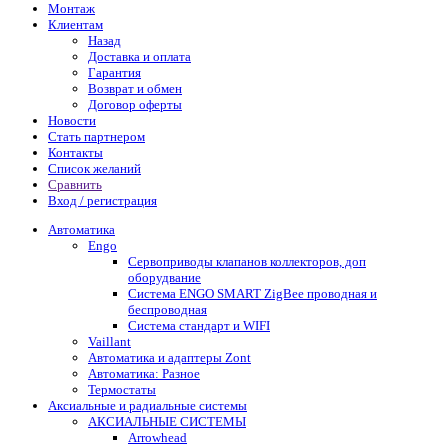
Монтаж
Клиентам
Назад
Доставка и оплата
Гарантия
Возврат и обмен
Договор оферты
Новости
Стать партнером
Контакты
Список желаний
Сравнить
Вход / регистрация
Автоматика
Engo
Сервоприводы клапанов коллекторов, доп
оборудвание
Система ENGO SMART ZigBee проводная и
беспроводная
Система стандарт и WIFI
Vaillant
Автоматика и адаптеры Zont
Автоматика: Разное
Термостаты
Аксиальные и радиальные системы
АКСИАЛЬНЫЕ СИСТЕМЫ
Arrowhead