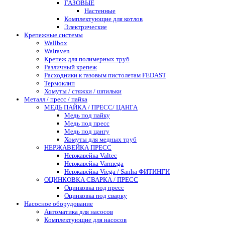
ГАЗОВЫЕ
Настенные
Комплектующие для котлов
Электрические
Крепежные системы
Wallbox
Walraven
Крепеж для полимерных труб
Различный крепеж
Расходники к газовым пистолетам FEDAST
Термоклип
Хомуты / стяжки / шпильки
Металл / пресс / пайка
МЕДЬ ПАЙКА / ПРЕСС/ ЦАНГА
Медь под пайку
Медь под пресс
Медь под цангу
Хомуты для медных труб
НЕРЖАВЕЙКА ПРЕСС
Нержавейка Valtec
Нержавейка Varmega
Нержавейка Viega / Sanha ФИТИНГИ
ОЦИНКОВКА СВАРКА / ПРЕСС
Оцинковка под пресс
Оцинковка под сварку
Насосное оборудование
Автоматика для насосов
Комплектующие для насосов