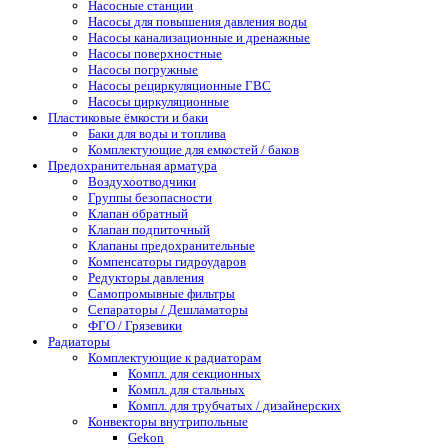
Насосные станции
Насосы для повышения давления воды
Насосы канализационные и дренажные
Насосы поверхностные
Насосы погружные
Насосы рециркуляционные ГВС
Насосы циркуляционные
Пластиковые ёмкости и баки
Баки для воды и топлива
Комплектующие для емкостей / баков
Предохранительная арматура
Воздухоотводчики
Группы безопасности
Клапан обратный
Клапан подпиточный
Клапаны предохранительные
Компенсаторы гидроударов
Редукторы давления
Самопромывные фильтры
Сепараторы / Дешламаторы
ФГО / Грязевики
Радиаторы
Комплектующие к радиаторам
Компл. для секционных
Компл. для стальных
Компл. для трубчатых / дизайнерских
Конвекторы внутрипольные
Gekon