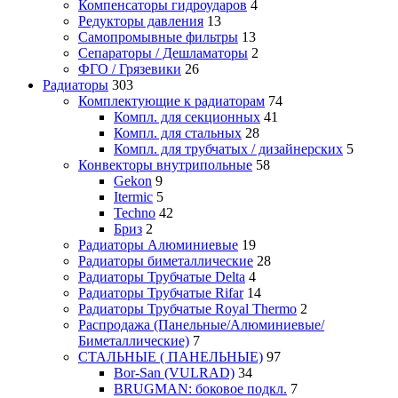
Компенсаторы гидроударов
4
Редукторы давления
13
Самопромывные фильтры
13
Сепараторы / Дешламаторы
2
ФГО / Грязевики
26
Радиаторы
303
Комплектующие к радиаторам
74
Компл. для секционных
41
Компл. для стальных
28
Компл. для трубчатых / дизайнерских
5
Конвекторы внутрипольные
58
Gekon
9
Itermic
5
Techno
42
Бриз
2
Радиаторы Алюминиевые
19
Радиаторы биметаллические
28
Радиаторы Трубчатые Delta
4
Радиаторы Трубчатые Rifar
14
Радиаторы Трубчатые Royal Thermo
2
Распродажа (Панельные/Алюминиевые/
Биметаллические)
7
СТАЛЬНЫЕ ( ПАНЕЛЬНЫЕ)
97
Bor-San (VULRAD)
34
BRUGMAN: боковое подкл.
7