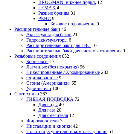
BRUGMAN: нижнее подкл.
12
LEMAX
4
Разные бренды
31
РЕНС
9
Боковое подключение
9
Расширительные баки
46
Аксессуары для баков
21
Гидроаккумуляторы
6
Расширительные баки для ГВС
10
Расширительные баки для системы отопления
9
Резьбовые соединения
652
Бронзовые
17
Латунные (без покрытия)
96
Никелированные / Хромированные
282
Оцинкованные
92
Сгоны (Американки)
65
Удлинители
100
Сантехника
367
ГИБКАЯ ПОДВОДКА
72
Для воды
40
Для газа
20
Для смесителя
12
Жироуловители
3
Инсталяции и кнопки
42
Полотенцесушители и комплектующие
51