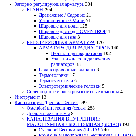
Запорно-регулирующая арматура
384
КРАНЫ
204
Дренажные / Садовые
21
Установочные / Мини
51
Шаровые для воды
125
Шаровые для воды OVENTROP
4
Шаровые для газа
3
РЕГУЛИРУЮЩАЯ АРМАТУРА
176
АРМАТУРА ДЛЯ РАДИАТОРОВ
140
Вентили для радиаторов
102
Узлы нижнего подключения
радиаторов
38
Балансировочные клапаны
8
Термоголовки
17
Термосмесители
6
Электротермические головки
5
Соленоидные и электромагнитные клапаны
4
Инструмент
13
Канализация. Дренаж. Септик
599
Ostendorf внутренняя (серая)
288
Дренажные системы
8
КАНАЛИЗАЦИЯ ВНУТРЕННЯЯ:
МАЛОШУМНАЯ / БЕСШУМНАЯ (БЕЛАЯ)
193
Ostendorf Бесшумная (БЕЛАЯ)
40
Pro Aqua Малошумная / Бесшумная (БЕЛАЯ)