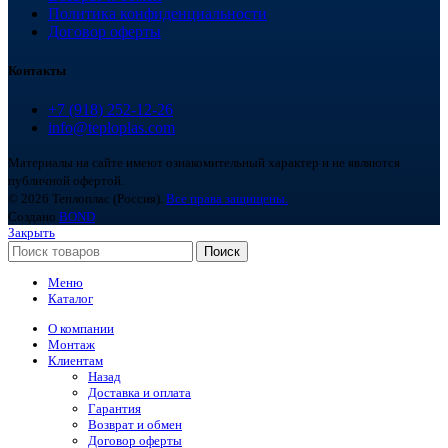
Политика конфиденциальности
Договор оферты
Контакты
+7 (918) 252-12-26
info@teploplas.com
Материалы на сайте имеют ознакомительный характер и не являются
публичной офертой.
© 2026 Теплоплас (Россия).
Все права защищены.
Создано
BOND
Закрыть
Поиск
Меню
Каталог
О компании
Монтаж
Клиентам
Назад
Доставка и оплата
Гарантия
Возврат и обмен
Договор оферты