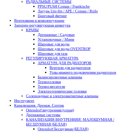
РАДИАЛЬНЫЕ СИСТЕМЫ
PPSU/PUSH Comap / Frankische
Латунь Uni-fitt / APE / Comap / Riifo
Цанговый фитинг
Вентиляция и комплектующие
Запорно-регулирующая арматура
КРАНЫ
Дренажные / Садовые
Установочные / Мини
Шаровые для воды
Шаровые для воды OVENTROP
Шаровые для газа
РЕГУЛИРУЮЩАЯ АРМАТУРА
АРМАТУРА ДЛЯ РАДИАТОРОВ
Вентили для радиаторов
Узлы нижнего подключения радиаторов
Балансировочные клапаны
Термоголовки
Термосмесители
Электротермические головки
Соленоидные и электромагнитные клапаны
Инструмент
Канализация. Дренаж. Септик
Ostendorf внутренняя (серая)
Дренажные системы
КАНАЛИЗАЦИЯ ВНУТРЕННЯЯ: МАЛОШУМНАЯ /
БЕСШУМНАЯ (БЕЛАЯ)
Ostendorf Бесшумная (БЕЛАЯ)