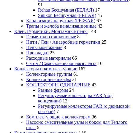
91
Rehau Бесшумная (БЕЛАЯ)
17
Sinikon Бесшумная (БЕЛАЯ)
45
Канализация наружная (РЫЖАЯ)
67
Трапы и желоба канализационные
43
Клеи. Герметики. Монтажные пены
148
Герметики силиконовые
8
Нити / Лен / Анаэробные герметики
25
Пены монтажные
8
Прокладки
25
Расходные материалы
66
Скотч / Самосклеивающаяся лента
16
Коллекторы и комплектующие
167
Коллекторные группы
61
Коллекторные шкафы
21
КОЛЛЕКТОРЫ ОДИНАРНЫЕ
43
Разные фирмы
24
Регулируемые коллекторы FAR (под
концевики)
12
Регулируемые коллекторы FAR (с дюймовой
резьбой)
7
Комплектующие к коллекторам
36
Насосно смесительные узлы и боксы для Теплого
пола
6
Комплектующие для дымохода
146