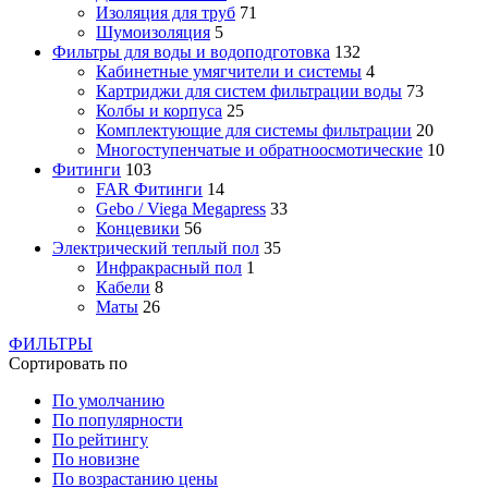
Изоляция для труб
71
Шумоизоляция
5
Фильтры для воды и водоподготовка
132
Кабинетные умягчители и системы
4
Картриджи для систем фильтрации воды
73
Колбы и корпуса
25
Комплектующие для системы фильтрации
20
Многоступенчатые и обратноосмотические
10
Фитинги
103
FAR Фитинги
14
Gebo / Viega Megapress
33
Концевики
56
Электрический теплый пол
35
Инфракрасный пол
1
Кабели
8
Маты
26
ФИЛЬТРЫ
Сортировать по
По умолчанию
По популярности
По рейтингу
По новизне
По возрастанию цены