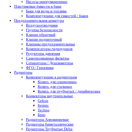
Насосы циркуляционные
Пластиковые ёмкости и баки
Баки для воды и топлива
Комплектующие для емкостей / баков
Предохранительная арматура
Воздухоотводчики
Группы безопасности
Клапан обратный
Клапан подпиточный
Клапаны предохранительные
Компенсаторы гидроударов
Редукторы давления
Самопромывные фильтры
Сепараторы / Дешламаторы
ФГО / Грязевики
Радиаторы
Комплектующие к радиаторам
Компл. для секционных
Компл. для стальных
Компл. для трубчатых / дизайнерских
Конвекторы внутрипольные
Gekon
Itermic
Techno
Бриз
Радиаторы Алюминиевые
Радиаторы биметаллические
Радиаторы Трубчатые Delta