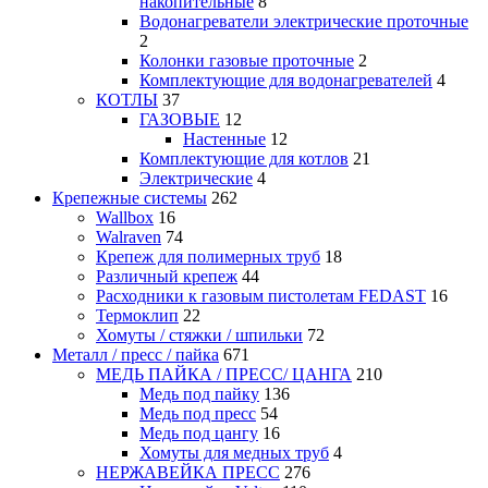
накопительные
8
Водонагреватели электрические проточные
2
Колонки газовые проточные
2
Комплектующие для водонагревателей
4
КОТЛЫ
37
ГАЗОВЫЕ
12
Настенные
12
Комплектующие для котлов
21
Электрические
4
Крепежные системы
262
Wallbox
16
Walraven
74
Крепеж для полимерных труб
18
Различный крепеж
44
Расходники к газовым пистолетам FEDAST
16
Термоклип
22
Хомуты / стяжки / шпильки
72
Металл / пресс / пайка
671
МЕДЬ ПАЙКА / ПРЕСС/ ЦАНГА
210
Медь под пайку
136
Медь под пресс
54
Медь под цангу
16
Хомуты для медных труб
4
НЕРЖАВЕЙКА ПРЕСС
276