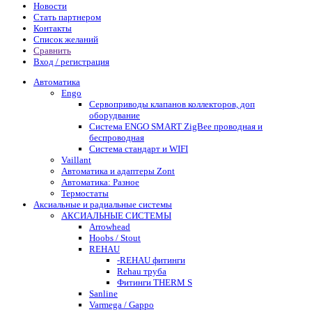
Новости
Стать партнером
Контакты
Список желаний
Сравнить
Вход / регистрация
Автоматика
Engo
Сервоприводы клапанов коллекторов, доп
оборудвание
Система ENGO SMART ZigBee проводная и
беспроводная
Система стандарт и WIFI
Vaillant
Автоматика и адаптеры Zont
Автоматика: Разное
Термостаты
Аксиальные и радиальные системы
АКСИАЛЬНЫЕ СИСТЕМЫ
Arrowhead
Hoobs / Stout
REHAU
-REHAU фитинги
Rehau труба
Фитинги THERM S
Sanline
Varmega / Gappo