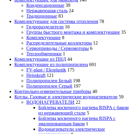
Конденсационные
39
Нержавеющая сталь
24
Традиционные
83
Комплектующие для системы отопления
78
Гидроразделители
16
Группы быстрого монтажа и комплектующие
35
Комплектующие
8
Распределительные коллекторы
12
Сервоприводы / Сервомоторы
6
Теплообменники
1
Комплектующие из ПНД
44
Комплектующие из полипропилена
691
FV-plast / Ekoplastik
175
Heisskraft
121
Полипропилен Белый
198
Полипропилен Серый
197
Контрольно-измерительные приборы
40
Котлы. Газовые и электрические водонагреватели
59
ВОДОНАГРЕВАТЕЛИ
22
Бойлеры косвенного нагрева RISPA с баком
из нержавеющей стали
5
Бойлеры косвенного нагрева RISPA с
эмалированным баком
1
Водонагреватели электрические