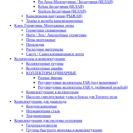
Pro Aqua Малошумная / Бесшумная (БЕЛАЯ)
Rehau Бесшумная (БЕЛАЯ)
Sinikon Бесшумная (БЕЛАЯ)
Канализация наружная (РЫЖАЯ)
Трапы и желоба канализационные
Клеи. Герметики. Монтажные пены
Герметики силиконовые
Нити / Лен / Анаэробные герметики
Пены монтажные
Прокладки
Расходные материалы
Скотч / Самосклеивающаяся лента
Коллекторы и комплектующие
Коллекторные группы
Коллекторные шкафы
КОЛЛЕКТОРЫ ОДИНАРНЫЕ
Разные фирмы
Регулируемые коллекторы FAR (под концевики)
Регулируемые коллекторы FAR (с дюймовой резьбой)
Комплектующие к коллекторам
Насосно смесительные узлы и боксы для Теплого пола
Комплектующие для дымохода
Конденсационные
Нержавеющая сталь
Традиционные
Комплектующие для системы отопления
Гидроразделители
Группы быстрого монтажа и комплектующие