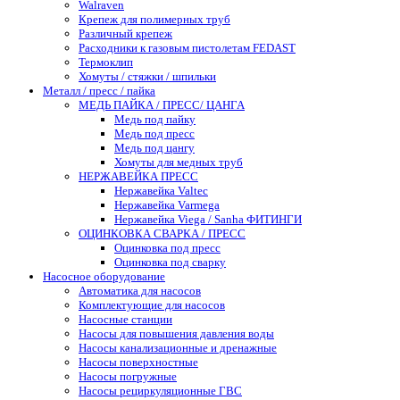
Walraven
Крепеж для полимерных труб
Различный крепеж
Расходники к газовым пистолетам FEDAST
Термоклип
Хомуты / стяжки / шпильки
Металл / пресс / пайка
МЕДЬ ПАЙКА / ПРЕСС/ ЦАНГА
Медь под пайку
Медь под пресс
Медь под цангу
Хомуты для медных труб
НЕРЖАВЕЙКА ПРЕСС
Нержавейка Valtec
Нержавейка Varmega
Нержавейка Viega / Sanha ФИТИНГИ
ОЦИНКОВКА СВАРКА / ПРЕСС
Оцинковка под пресс
Оцинковка под сварку
Насосное оборудование
Автоматика для насосов
Комплектующие для насосов
Насосные станции
Насосы для повышения давления воды
Насосы канализационные и дренажные
Насосы поверхностные
Насосы погружные
Насосы рециркуляционные ГВС