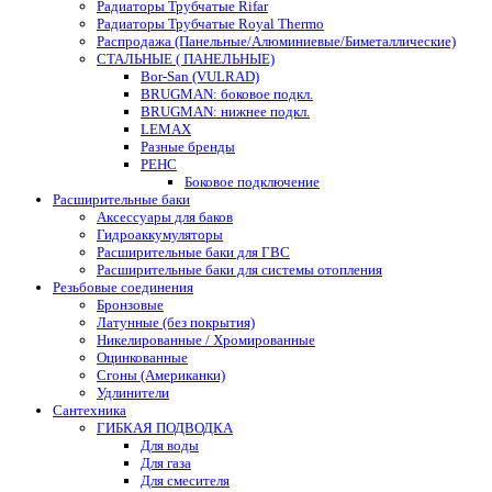
Радиаторы Трубчатые Rifar
Радиаторы Трубчатые Royal Thermo
Распродажа (Панельные/Алюминиевые/Биметаллические)
СТАЛЬНЫЕ ( ПАНЕЛЬНЫЕ)
Bor-San (VULRAD)
BRUGMAN: боковое подкл.
BRUGMAN: нижнее подкл.
LEMAX
Разные бренды
РЕНС
Боковое подключение
Расширительные баки
Аксессуары для баков
Гидроаккумуляторы
Расширительные баки для ГВС
Расширительные баки для системы отопления
Резьбовые соединения
Бронзовые
Латунные (без покрытия)
Никелированные / Хромированные
Оцинкованные
Сгоны (Американки)
Удлинители
Сантехника
ГИБКАЯ ПОДВОДКА
Для воды
Для газа
Для смесителя