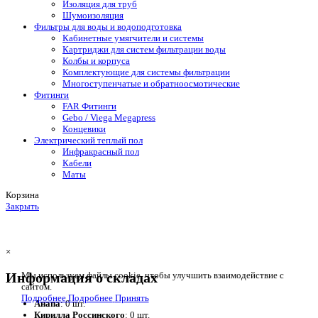
Изоляция для труб
Шумоизоляция
Фильтры для воды и водоподготовка
Кабинетные умягчители и системы
Картриджи для систем фильтрации воды
Колбы и корпуса
Комплектующие для системы фильтрации
Многоступенчатые и обратноосмотические
Фитинги
FAR Фитинги
Gebo / Viega Megapress
Концевики
Электрический теплый пол
Инфракрасный пол
Кабели
Маты
Корзина
Закрыть
×
Информация о складах
Мы используем файлы cookie, чтобы улучшить взаимодействие с
сайтом.
Подробнее
Подробнее
Принять
Анапа
: 0 шт.
Кирилла Россинского
: 0 шт.