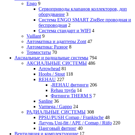
Engo
9
Сервоприводы клапанов коллекторов, доп
оборудвание
3
Система ENGO SMART ZigBee проводная и
беспроводная
2
Система стандарт и WIFI
4
Vaillant
9
Автоматика и адаптеры Zont
47
Автоматика: Разное
8
Термостаты
70
Аксиальные и радиальные системы
794
АКСИАЛЬНЫЕ СИСТЕМЫ
486
Arrowhead
81
Hoobs / Stout
118
REHAU
227
-REHAU фитинги
206
Rehau труба
14
Фитинги THERM S
7
Sanline
36
Varmega / Gappo
24
РАДИАЛЬНЫЕ СИСТЕМЫ
308
PPSU/PUSH Comap / Frankische
48
Латунь Uni-fitt / APE / Comap / Riifo
220
Цанговый фитинг
40
Вентиляция и комплектующие
17