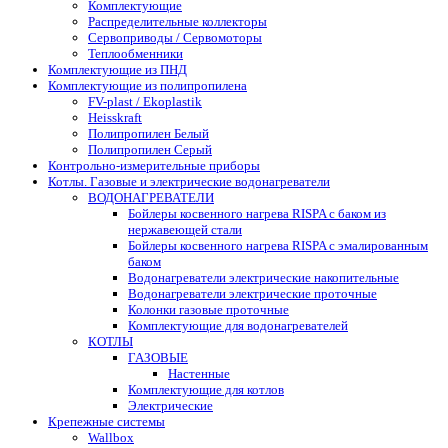
Комплектующие
Распределительные коллекторы
Сервоприводы / Сервомоторы
Теплообменники
Комплектующие из ПНД
Комплектующие из полипропилена
FV-plast / Ekoplastik
Heisskraft
Полипропилен Белый
Полипропилен Серый
Контрольно-измерительные приборы
Котлы. Газовые и электрические водонагреватели
ВОДОНАГРЕВАТЕЛИ
Бойлеры косвенного нагрева RISPA с баком из
нержавеющей стали
Бойлеры косвенного нагрева RISPA с эмалированным
баком
Водонагреватели электрические накопительные
Водонагреватели электрические проточные
Колонки газовые проточные
Комплектующие для водонагревателей
КОТЛЫ
ГАЗОВЫЕ
Настенные
Комплектующие для котлов
Электрические
Крепежные системы
Wallbox