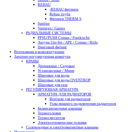
REHAU
-REHAU фитинги
Rehau труба
Фитинги THERM S
Sanline
Varmega / Gappo
РАДИАЛЬНЫЕ СИСТЕМЫ
PPSU/PUSH Comap / Frankische
Латунь Uni-fitt / APE / Comap / Riifo
Цанговый фитинг
Вентиляция и комплектующие
Запорно-регулирующая арматура
КРАНЫ
Дренажные / Садовые
Установочные / Мини
Шаровые для воды
Шаровые для воды OVENTROP
Шаровые для газа
РЕГУЛИРУЮЩАЯ АРМАТУРА
АРМАТУРА ДЛЯ РАДИАТОРОВ
Вентили для радиаторов
Узлы нижнего подключения радиаторов
Балансировочные клапаны
Термоголовки
Термосмесители
Электротермические головки
Соленоидные и электромагнитные клапаны
Инструмент