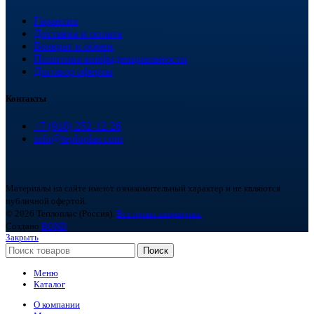
Гарантия
Доставка и оплата
Возврат и обмен
Политика конфиденциальности
Договор оферты
Контакты
+7 (918) 252-12-26
info@teploplas.com
Материалы на сайте имеют ознакомительный характер и не являются
публичной офертой.
© 2026 Теплоплас (Россия).
Все права защищены.
Создано
BOND
Закрыть
Поиск
Меню
Каталог
О компании