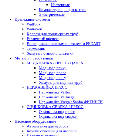
Настенные
Комплектующие для котлов
Электрические
Крепежные системы
Wallbox
Walraven
Крепеж для полимерных труб
Различный крепеж
Расходники к газовым пистолетам FEDAST
Термоклип
Хомуты / стяжки / шпильки
Металл / пресс / пайка
МЕДЬ ПАЙКА / ПРЕСС/ ЦАНГА
Медь под пайку
Медь под пресс
Медь под цангу
Хомуты для медных труб
НЕРЖАВЕЙКА ПРЕСС
Нержавейка Valtec
Нержавейка Varmega
Нержавейка Viega / Sanha ФИТИНГИ
ОЦИНКОВКА СВАРКА / ПРЕСС
Оцинковка под пресс
Оцинковка под сварку
Насосное оборудование
Автоматика для насосов
Комплектующие для насосов
Насосные станции