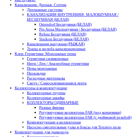
Канализация. Дренаж. Септик
Дренажные системы
КАНАЛИЗАЦИЯ ВНУТРЕННЯЯ: МАЛОШУМНАЯ /
БЕСШУМНАЯ (БЕЛАЯ)
Ostendorf Бесшумная (БЕЛАЯ)
Pro Aqua Малошумная / Бесшумная (БЕЛАЯ)
Rehau Бесшумная (БЕЛАЯ)
Sinikon Бесшумная (БЕЛАЯ)
Канализация наружная (РЫЖАЯ)
Трапы и желоба канализационные
Клеи. Герметики. Монтажные пены
Герметики силиконовые
Нити / Лен / Анаэробные герметики
Пены монтажные
Прокладки
Расходные материалы
Скотч / Самосклеивающаяся лента
Коллекторы и комплектующие
Коллекторные группы
Коллекторные шкафы
КОЛЛЕКТОРЫ ОДИНАРНЫЕ
Разные фирмы
Регулируемые коллекторы FAR (под концевики)
Регулируемые коллекторы FAR (с дюймовой резьбой)
Комплектующие к коллекторам
Насосно смесительные узлы и боксы для Теплого пола
Комплектующие для дымохода
Конденсационные