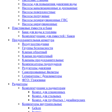
Насосы для повышения давления воды
Насосы канализационные и дренажные
Насосы поверхностные
Насосы погружные
Насосы рециркуляционные ГВС
Насосы циркуляционные
Пластиковые ёмкости и баки
Баки для воды и топлива
Комплектующие для емкостей / баков
Предохранительная арматура
Воздухоотводчики
Группы безопасности
Клапан обратный
Клапан подпиточный
Клапаны предохранительные
Компенсаторы гидроударов
Редукторы давления
Самопромывные фильтры
Сепараторы / Дешламаторы
ФГО / Грязевики
Радиаторы
Комплектующие к радиаторам
Компл. для секционных
Компл. для стальных
Компл. для трубчатых / дизайнерских
Конвекторы внутрипольные
Gekon
Itermic