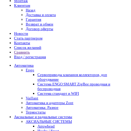
Монтаж
Клиентам
Назад
Доставка и оплата
Гарантия
Возврат и обмен
Договор оферты
Новости
Стать партнером
Контакты
Список желаний
Сравнить
Вход / регистрация
Автоматика
Engo
Сервоприводы клапанов коллекторов, доп
оборудвание
Система ENGO SMART ZigBee проводная и
беспроводная
Система стандарт и WIFI
Vaillant
Автоматика и адаптеры Zont
Автоматика: Разное
Термостаты
Аксиальные и радиальные системы
АКСИАЛЬНЫЕ СИСТЕМЫ
Arrowhead
Hoobs / Stout