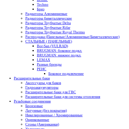
Techno
Бриз
Радиаторы Алюминиевые
Радиаторы биметаллические
Радиаторы Трубчатые Delta
Радиаторы Трубчатые Rifar
Радиаторы Трубчатые Royal Thermo
Распродажа (Панельные/Алюминиевые/Биметаллические)
СТАЛЬНЫЕ ( ПАНЕЛЬНЫЕ)
Bor-San (VULRAD)
BRUGMAN: боковое подкл.
BRUGMAN: нижнее подкл.
LEMAX
Разные бренды
РЕНС
Боковое подключение
Расширительные баки
Аксессуары для баков
Гидроаккумуляторы
Расширительные баки для ГВС
Расширительные баки для системы отопления
Резьбовые соединения
Бронзовые
Латунные (без покрытия)
Никелированные / Хромированные
Оцинкованные
Сгоны (Американки)
Удлинители