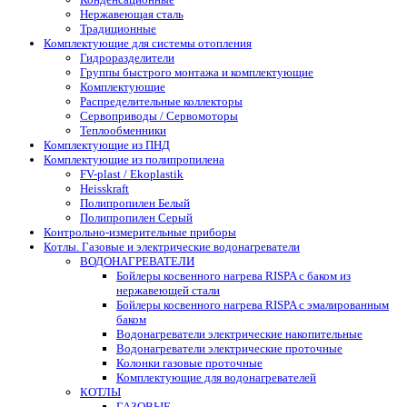
Нержавеющая сталь
Традиционные
Комплектующие для системы отопления
Гидроразделители
Группы быстрого монтажа и комплектующие
Комплектующие
Распределительные коллекторы
Сервоприводы / Сервомоторы
Теплообменники
Комплектующие из ПНД
Комплектующие из полипропилена
FV-plast / Ekoplastik
Heisskraft
Полипропилен Белый
Полипропилен Серый
Контрольно-измерительные приборы
Котлы. Газовые и электрические водонагреватели
ВОДОНАГРЕВАТЕЛИ
Бойлеры косвенного нагрева RISPA с баком из
нержавеющей стали
Бойлеры косвенного нагрева RISPA с эмалированным
баком
Водонагреватели электрические накопительные
Водонагреватели электрические проточные
Колонки газовые проточные
Комплектующие для водонагревателей
КОТЛЫ
ГАЗОВЫЕ