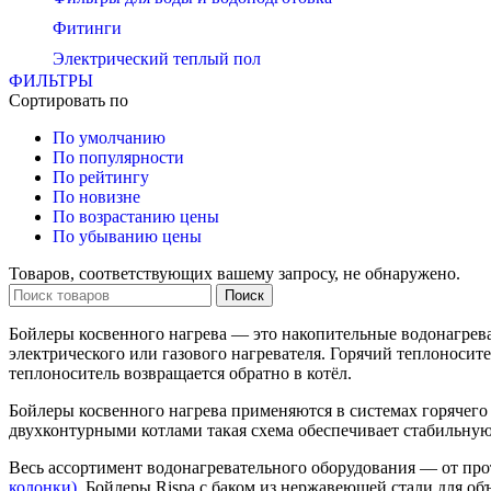
Фитинги
Электрический теплый пол
ФИЛЬТРЫ
Сортировать по
По умолчанию
По популярности
По рейтингу
По новизне
По возрастанию цены
По убыванию цены
Товаров, соответствующих вашему запросу, не обнаружено.
Поиск
Бойлеры косвенного нагрева — это накопительные водонагреват
электрического или газового нагревателя. Горячий теплоносите
теплоноситель возвращается обратно в котёл.
Бойлеры косвенного нагрева применяются в системах горячего
двухконтурными котлами такая схема обеспечивает стабильную
Весь ассортимент водонагревательного оборудования — от пр
колонки)
. Бойлеры Rispa с баком из нержавеющей стали для о