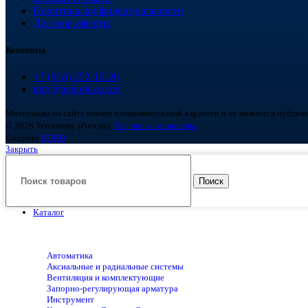
Политика конфиденциальности
Договор оферты
Контакты
+7 (918) 252-12-26
info@teploplas.com
Материалы на сайте имеют ознакомительный характер и не являются публич
© 2026 Теплоплас (Россия).
Все права защищены.
Создано
BOND
Закрыть
Поиск
Каталог
Автоматика
Аксиальные и радиальные системы
Вентиляция и комплектующие
Запорно-регулирующая арматура
Инструмент