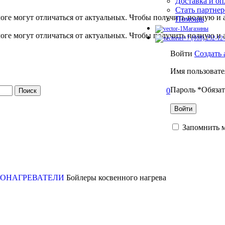
Доставка и оп
Стать партне
оге могут отличаться от актуальных.
Чтобы получить полную и 
Помощь
Магазины
оге могут отличаться от актуальных.
Чтобы получить полную и 
+7 (918) 252-12
09:00 - 18:00 (без 
Войти
Создать 
Заказать звонок
Имя пользовате
Оставьте заявку
Пароль
*
Обязат
0
Поиск
Менеджер свяжется 
Войти
Имя
Телефон
Запомнить 
Что вас интересует 
Нажимая кнопку отпра
Отправить
ОНАГРЕВАТЕЛИ
Бойлеры косвенного нагрева