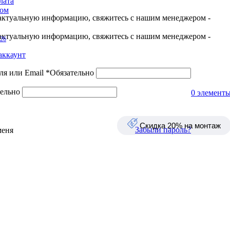
лата
ром
актуальную информацию, свяжитесь с нашим менеджером -
актуальную информацию, свяжитесь с нашим менеджером -
-26
выходных)
аккаунт
ля или Email
*
Обязательно
ельно
0
элемент
сразу, как освободится
Скидка 20% на монтаж
Забыли пароль?
меня
?
вить Вы принимаете условия
Пользовательского соглашения
и
Политики конфиденциальност