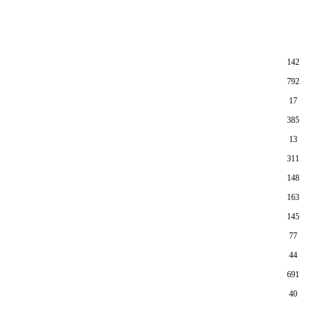
142
792
17
385
13
311
148
163
145
77
44
691
40