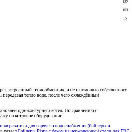
132
103
35
ерез встроенный теплообменник, а не с помощью собственного
, передавая тепло воде, после чего охлаждённый
тановлен одноконтурный котёл. По сравнению с
зку на котловое оборудование.
онагреватели для горячего водоснабжения (бойлеры и
 в раздел
Бойлеры Rispa с баком из нержавеющей стали для ГВС