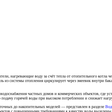
ели, нагревающие воду за счёт тепла от отопительного котла ч
ль из системы отопления циркулирует через змеевик внутри бака
 водоснабжения частных домов и коммерческих объектов, где ус
 подачу горячей воды при высоком потреблении и снижает нагру
оточных до накопительных моделей — представлен в разделе
Вод
бъектов с повышенными требованиями к качеству воды выделены