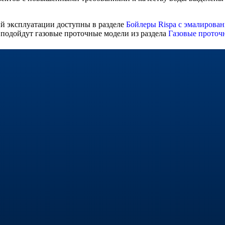
ий эксплуатации доступны в разделе
Бойлеры Rispa с эмалирова
 подойдут газовые проточные модели из раздела
Газовые проточн