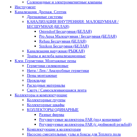
Соленоидные и электромагнитные клапаны
Инструмент
Канализация. Дренаж. Септик
Дренажные системы
КАНАЛИЗАЦИЯ ВНУТРЕННЯЯ: МАЛОШУМНАЯ /
БЕСШУМНАЯ (БЕЛАЯ)
Ostendorf Бесшумная (БЕЛАЯ)
Pro Aqua Малошумная / Бесшумная (БЕЛАЯ)
Rehau Бесшумная (БЕЛАЯ)
Sinikon Бесшумная (БЕЛАЯ)
Канализация наружная (РЫЖАЯ)
Трапы и желоба канализационные
Клеи. Герметики. Монтажные пены
Герметики силиконовые
Нити / Лен / Анаэробные герметики
Пены монтажные
Прокладки
Расходные материалы
Скотч / Самосклеивающаяся лента
Коллекторы и комплектующие
Коллекторные группы
Коллекторные шкафы
КОЛЛЕКТОРЫ ОДИНАРНЫЕ
Разные фирмы
Регулируемые коллекторы FAR (под концевики)
Регулируемые коллекторы FAR (с дюймовой резьбой)
Комплектующие к коллекторам
Насосно смесительные узлы и боксы для Теплого пола