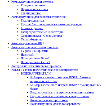
Комплектующие для дымохода
Конденсационные
Нержавеющая сталь
Традиционные
Комплектующие для системы отопления
Гидроразделители
Группы быстрого монтажа и комплектующие
Комплектующие
Распределительные коллекторы
Сервоприводы / Сервомоторы
Теплообменники
Комплектующие из ПНД
Комплектующие из полипропилена
FV-plast / Ekoplastik
Heisskraft
Полипропилен Белый
Полипропилен Серый
Контрольно-измерительные приборы
Котлы. Газовые и электрические водонагреватели
ВОДОНАГРЕВАТЕЛИ
Бойлеры косвенного нагрева RISPA с баком из
нержавеющей стали
Бойлеры косвенного нагрева RISPA с эмалированным
баком
Водонагреватели электрические накопительные
Водонагреватели электрические проточные
Колонки газовые проточные
Комплектующие для водонагревателей