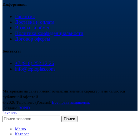
Информация
Гарантия
Доставка и оплата
Возврат и обмен
Политика конфиденциальности
Договор оферты
Контакты
+7 (918) 252-12-26
info@teploplas.com
Материалы на сайте имеют ознакомительный характер и не являются
публичной офертой.
© 2026 Теплоплас (Россия).
Все права защищены.
Создано
BOND
Закрыть
Поиск
Меню
Каталог