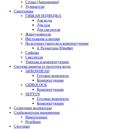
Сгоны (Американки)
Удлинители
Сантехника
ГИБКАЯ ПОДВОДКА
Для воды
Для газа
Для смесителя
Жироуловители
Инсталяции и кнопки
Полотенцесушители и комплектующие
4. Радиаторы Юнифит
Сифоны
Смесители
Унитазы и комплектующие
Система защиты от протечек воды
ARROWHEAD
Готовые комплекты
Комплектующие
GIDROLOCK
Комплектующие
NEPTUN
Готовые комплекты
Комплектующие
Солнечные коллекторы
Стабилизаторы напряжения
Инверторные
Релейные
Счетчики