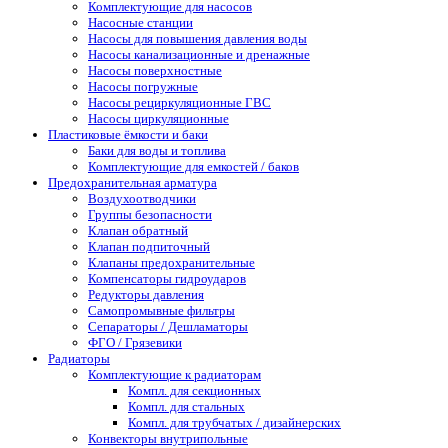
Комплектующие для насосов
Насосные станции
Насосы для повышения давления воды
Насосы канализационные и дренажные
Насосы поверхностные
Насосы погружные
Насосы рециркуляционные ГВС
Насосы циркуляционные
Пластиковые ёмкости и баки
Баки для воды и топлива
Комплектующие для емкостей / баков
Предохранительная арматура
Воздухоотводчики
Группы безопасности
Клапан обратный
Клапан подпиточный
Клапаны предохранительные
Компенсаторы гидроударов
Редукторы давления
Самопромывные фильтры
Сепараторы / Дешламаторы
ФГО / Грязевики
Радиаторы
Комплектующие к радиаторам
Компл. для секционных
Компл. для стальных
Компл. для трубчатых / дизайнерских
Конвекторы внутрипольные