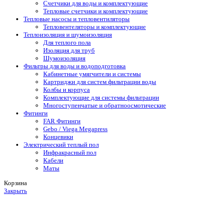
Счетчики для воды и комплектующие
Тепловые счетчики и комплектующие
Тепловые насосы и тепловентиляторы
Тепловентеляторы и комплектующие
Теплоизоляция и шумоизоляция
Для теплого пола
Изоляция для труб
Шумоизоляция
Фильтры для воды и водоподготовка
Кабинетные умягчители и системы
Картриджи для систем фильтрации воды
Колбы и корпуса
Комплектующие для системы фильтрации
Многоступенчатые и обратноосмотические
Фитинги
FAR Фитинги
Gebo / Viega Megapress
Концевики
Электрический теплый пол
Инфракрасный пол
Кабели
Маты
Корзина
Закрыть