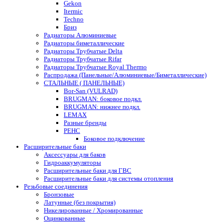
Gekon
Itermic
Techno
Бриз
Радиаторы Алюминиевые
Радиаторы биметаллические
Радиаторы Трубчатые Delta
Радиаторы Трубчатые Rifar
Радиаторы Трубчатые Royal Thermo
Распродажа (Панельные/Алюминиевые/Биметаллические)
СТАЛЬНЫЕ ( ПАНЕЛЬНЫЕ)
Bor-San (VULRAD)
BRUGMAN: боковое подкл.
BRUGMAN: нижнее подкл.
LEMAX
Разные бренды
РЕНС
Боковое подключение
Расширительные баки
Аксессуары для баков
Гидроаккумуляторы
Расширительные баки для ГВС
Расширительные баки для системы отопления
Резьбовые соединения
Бронзовые
Латунные (без покрытия)
Никелированные / Хромированные
Оцинкованные