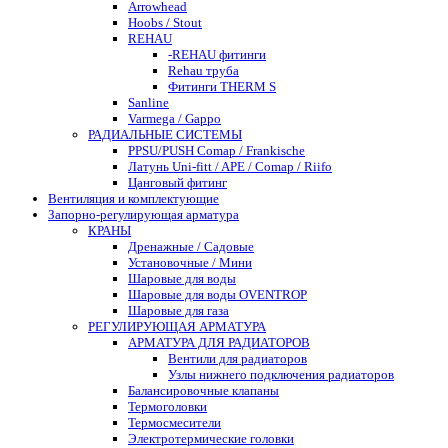
Arrowhead
Hoobs / Stout
REHAU
-REHAU фитинги
Rehau труба
Фитинги THERM S
Sanline
Varmega / Gappo
РАДИАЛЬНЫЕ СИСТЕМЫ
PPSU/PUSH Comap / Frankische
Латунь Uni-fitt / APE / Comap / Riifo
Цанговый фитинг
Вентиляция и комплектующие
Запорно-регулирующая арматура
КРАНЫ
Дренажные / Садовые
Установочные / Мини
Шаровые для воды
Шаровые для воды OVENTROP
Шаровые для газа
РЕГУЛИРУЮЩАЯ АРМАТУРА
АРМАТУРА ДЛЯ РАДИАТОРОВ
Вентили для радиаторов
Узлы нижнего подключения радиаторов
Балансировочные клапаны
Термоголовки
Термосмесители
Электротермические головки