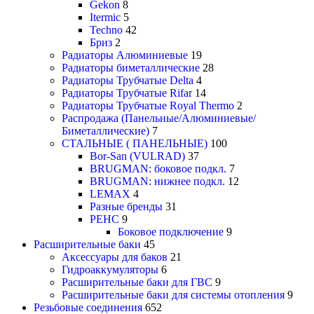
Gekon
8
Itermic
5
Techno
42
Бриз
2
Радиаторы Алюминиевые
19
Радиаторы биметаллические
28
Радиаторы Трубчатые Delta
4
Радиаторы Трубчатые Rifar
14
Радиаторы Трубчатые Royal Thermo
2
Распродажа (Панельные/Алюминиевые/
Биметаллические)
7
СТАЛЬНЫЕ ( ПАНЕЛЬНЫЕ)
100
Bor-San (VULRAD)
37
BRUGMAN: боковое подкл.
7
BRUGMAN: нижнее подкл.
12
LEMAX
4
Разные бренды
31
РЕНС
9
Боковое подключение
9
Расширительные баки
45
Аксессуары для баков
21
Гидроаккумуляторы
6
Расширительные баки для ГВС
9
Расширительные баки для системы отопления
9
Резьбовые соединения
652