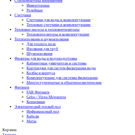
Стабилизаторы напряжения
Инверторные
Релейные
Счетчики
Счетчики для воды и комплектующие
Тепловые счетчики и комплектующие
Тепловые насосы и тепловентиляторы
Тепловентеляторы и комплектующие
Теплоизоляция и шумоизоляция
Для теплого пола
Изоляция для труб
Шумоизоляция
Фильтры для воды и водоподготовка
Кабинетные умягчители и системы
Картриджи для систем фильтрации воды
Колбы и корпуса
Комплектующие для системы фильтрации
Многоступенчатые и обратноосмотические
Фитинги
FAR Фитинги
Gebo / Viega Megapress
Концевики
Электрический теплый пол
Инфракрасный пол
Кабели
Маты
Корзина
Закрыть