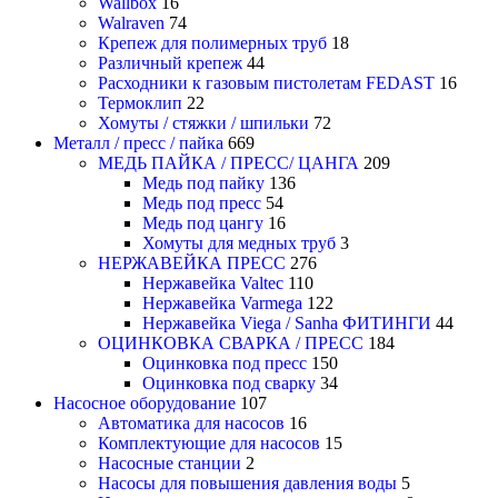
Wallbox
16
Walraven
74
Крепеж для полимерных труб
18
Различный крепеж
44
Расходники к газовым пистолетам FEDAST
16
Термоклип
22
Хомуты / стяжки / шпильки
72
Металл / пресс / пайка
669
МЕДЬ ПАЙКА / ПРЕСС/ ЦАНГА
209
Медь под пайку
136
Медь под пресс
54
Медь под цангу
16
Хомуты для медных труб
3
НЕРЖАВЕЙКА ПРЕСС
276
Нержавейка Valtec
110
Нержавейка Varmega
122
Нержавейка Viega / Sanha ФИТИНГИ
44
ОЦИНКОВКА СВАРКА / ПРЕСС
184
Оцинковка под пресс
150
Оцинковка под сварку
34
Насосное оборудование
107
Автоматика для насосов
16
Комплектующие для насосов
15
Насосные станции
2
Насосы для повышения давления воды
5