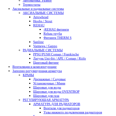
Автоматика: Разное
Термостаты
Аксиальные и радиальные системы
АКСИАЛЬНЫЕ СИСТЕМЫ
Arrowhead
Hoobs / Stout
REHAU
-REHAU фитинги
Rehau труба
Фитинги THERM S
Sanline
Varmega / Gappo
РАДИАЛЬНЫЕ СИСТЕМЫ
PPSU/PUSH Comap / Frankische
Латунь Uni-fitt / APE / Comap / Riifo
Цанговый фитинг
Вентиляция и комплектующие
Запорно-регулирующая арматура
КРАНЫ
Дренажные / Садовые
Установочные / Мини
Шаровые для воды
Шаровые для воды OVENTROP
Шаровые для газа
РЕГУЛИРУЮЩАЯ АРМАТУРА
АРМАТУРА ДЛЯ РАДИАТОРОВ
Вентили для радиаторов
Узлы нижнего подключения радиаторов