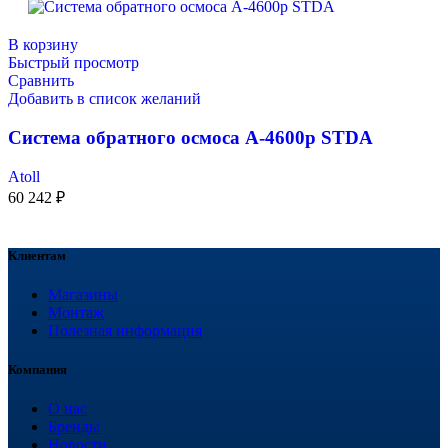
В корзину
Быстрый просмотр
Сравнить
Добавить в список желаний
Система обратного осмоса A-4600p STDA
Atoll
60 242
₽
Клиентам
Магазины
Монтаж
Полезная информация
Компания
О нас
Бренды
Новости