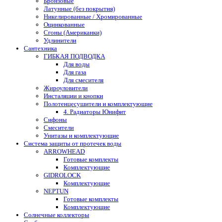
Бронзовые
Латунные (без покрытия)
Никелированные / Хромированные
Оцинкованные
Сгоны (Американки)
Удлинители
Сантехника
ГИБКАЯ ПОДВОДКА
Для воды
Для газа
Для смесителя
Жироуловители
Инсталяции и кнопки
Полотенцесушители и комплектующие
4. Радиаторы Юнифит
Сифоны
Смесители
Унитазы и комплектующие
Система защиты от протечек воды
ARROWHEAD
Готовые комплекты
Комплектующие
GIDROLOCK
Комплектующие
NEPTUN
Готовые комплекты
Комплектующие
Солнечные коллекторы