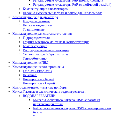
Регулируемые коллекторы FAR (под концевики)
Регулируемые коллекторы FAR (с дюймовой резьбой)
Комплектующие к коллекторам
Насосно смесительные узлы и боксы для Теплого пола
Комплектующие для дымохода
Конденсационные
Нержавеющая сталь
Традиционные
Комплектующие для системы отопления
Гидроразделители
Группы быстрого монтажа и комплектующие
Комплектующие
Распределительные коллекторы
Сервоприводы / Сервомоторы
Теплообменники
Комплектующие из ПНД
Комплектующие из полипропилена
FV-plast / Ekoplastik
Heisskraft
Полипропилен Белый
Полипропилен Серый
Контрольно-измерительные приборы
Котлы. Газовые и электрические водонагреватели
ВОДОНАГРЕВАТЕЛИ
Бойлеры косвенного нагрева RISPA с баком из
нержавеющей стали
Бойлеры косвенного нагрева RISPA с эмалированным
баком