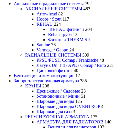
Аксиальные и радиальные системы
792
АКСИАЛЬНЫЕ СИСТЕМЫ
483
Arrowhead
82
Hoobs / Stout
117
REHAU
224
-REHAU фитинги
204
Rehau труба
13
Фитинги THERM S
7
Sanline
36
Varmega / Gappo
24
РАДИАЛЬНЫЕ СИСТЕМЫ
309
PPSU/PUSH Comap / Frankische
48
Латунь Uni-fitt / APE / Comap / Riifo
221
Цанговый фитинг
40
Вентиляция и комплектующие
17
Запорно-регулирующая арматура
385
КРАНЫ
206
Дренажные / Садовые
23
Установочные / Мини
51
Шаровые для воды
125
Шаровые для воды OVENTROP
4
Шаровые для газа
3
РЕГУЛИРУЮЩАЯ АРМАТУРА
175
АРМАТУРА ДЛЯ РАДИАТОРОВ
140
Вентили для радиаторов
102