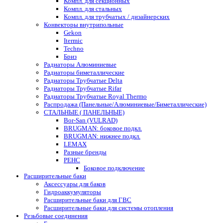
Компл. для секционных
Компл. для стальных
Компл. для трубчатых / дизайнерских
Конвекторы внутрипольные
Gekon
Itermic
Techno
Бриз
Радиаторы Алюминиевые
Радиаторы биметаллические
Радиаторы Трубчатые Delta
Радиаторы Трубчатые Rifar
Радиаторы Трубчатые Royal Thermo
Распродажа (Панельные/Алюминиевые/Биметаллические)
СТАЛЬНЫЕ ( ПАНЕЛЬНЫЕ)
Bor-San (VULRAD)
BRUGMAN: боковое подкл.
BRUGMAN: нижнее подкл.
LEMAX
Разные бренды
РЕНС
Боковое подключение
Расширительные баки
Аксессуары для баков
Гидроаккумуляторы
Расширительные баки для ГВС
Расширительные баки для системы отопления
Резьбовые соединения