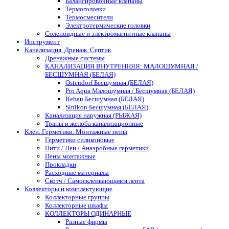
Балансировочные клапаны
Термоголовки
Термосмесители
Электротермические головки
Соленоидные и электромагнитные клапаны
Инструмент
Канализация. Дренаж. Септик
Дренажные системы
КАНАЛИЗАЦИЯ ВНУТРЕННЯЯ: МАЛОШУМНАЯ /
БЕСШУМНАЯ (БЕЛАЯ)
Ostendorf Бесшумная (БЕЛАЯ)
Pro Aqua Малошумная / Бесшумная (БЕЛАЯ)
Rehau Бесшумная (БЕЛАЯ)
Sinikon Бесшумная (БЕЛАЯ)
Канализация наружная (РЫЖАЯ)
Трапы и желоба канализационные
Клеи. Герметики. Монтажные пены
Герметики силиконовые
Нити / Лен / Анаэробные герметики
Пены монтажные
Прокладки
Расходные материалы
Скотч / Самосклеивающаяся лента
Коллекторы и комплектующие
Коллекторные группы
Коллекторные шкафы
КОЛЛЕКТОРЫ ОДИНАРНЫЕ
Разные фирмы