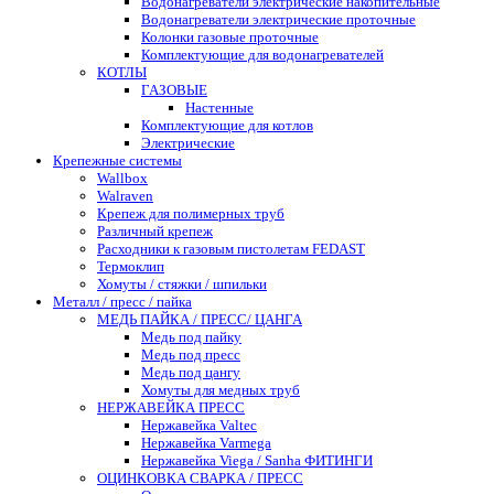
Водонагреватели электрические накопительные
Водонагреватели электрические проточные
Колонки газовые проточные
Комплектующие для водонагревателей
КОТЛЫ
ГАЗОВЫЕ
Настенные
Комплектующие для котлов
Электрические
Крепежные системы
Wallbox
Walraven
Крепеж для полимерных труб
Различный крепеж
Расходники к газовым пистолетам FEDAST
Термоклип
Хомуты / стяжки / шпильки
Металл / пресс / пайка
МЕДЬ ПАЙКА / ПРЕСС/ ЦАНГА
Медь под пайку
Медь под пресс
Медь под цангу
Хомуты для медных труб
НЕРЖАВЕЙКА ПРЕСС
Нержавейка Valtec
Нержавейка Varmega
Нержавейка Viega / Sanha ФИТИНГИ
ОЦИНКОВКА СВАРКА / ПРЕСС