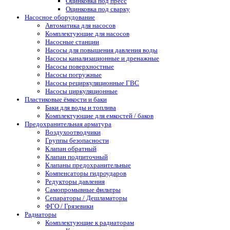
Оцинковка под пресс
Оцинковка под сварку
Насосное оборудование
Автоматика для насосов
Комплектующие для насосов
Насосные станции
Насосы для повышения давления воды
Насосы канализационные и дренажные
Насосы поверхностные
Насосы погружные
Насосы рециркуляционные ГВС
Насосы циркуляционные
Пластиковые ёмкости и баки
Баки для воды и топлива
Комплектующие для емкостей / баков
Предохранительная арматура
Воздухоотводчики
Группы безопасности
Клапан обратный
Клапан подпиточный
Клапаны предохранительные
Компенсаторы гидроударов
Редукторы давления
Самопромывные фильтры
Сепараторы / Дешламаторы
ФГО / Грязевики
Радиаторы
Комплектующие к радиаторам