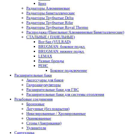
Бриз
Радиаторы Алюминиевые
Радиаторы биметаллические
Радиаторы Трубчатые Delta
Радиаторы Трубчатые Rifar
Радиаторы Трубчатые Royal Thermo
Распродажа (Панельные/Алюминиевые/Биметаллические)
СТАЛЬНЫЕ ( ПАНЕЛЬНЫЕ)
Bor-San (VULRAD)
BRUGMAN: боковое подкл.
BRUGMAN: нижнее подкл.
LEMAX
Разные бренды
РЕНС
Боковое подключение
Расширительные баки
Аксессуары для баков
Гидроаккумуляторы
Расширительные баки для ГВС
Расширительные баки для системы отопления
Резьбовые соединения
Бронзовые
Латунные (без покрытия)
Никелированные / Хромированные
Оцинкованные
Сгоны (Американки)
Удлинители
Сантехника