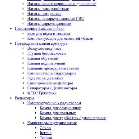
Насосы канализационные и дренажные
Насосы поверхностные
Насосы погружные
Насосы рециркуляционные ГВС
Насосы циркуляционные
Пластиковые ёмкости и баки
Баки для воды и топлива
Комплектующие для емкостей / баков
Предохранительная арматура
Воздухоотводчики
Группы безопасности
Клапан обратный
Клапан подпиточный
Клапаны предохранительные
Компенсаторы гидроударов
Редукторы давления
Самопромывные фильтры
Сепараторы / Дешламаторы
ФГО / Грязевики
Радиаторы
Комплектующие к радиаторам
Компл. для секционных
Компл. для стальных
Компл. для трубчатых / дизайнерских
Конвекторы внутрипольные
Gekon
Itermic
Techno