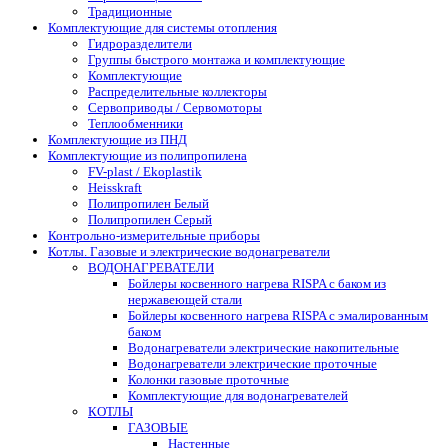
Традиционные
Комплектующие для системы отопления
Гидроразделители
Группы быстрого монтажа и комплектующие
Комплектующие
Распределительные коллекторы
Сервоприводы / Сервомоторы
Теплообменники
Комплектующие из ПНД
Комплектующие из полипропилена
FV-plast / Ekoplastik
Heisskraft
Полипропилен Белый
Полипропилен Серый
Контрольно-измерительные приборы
Котлы. Газовые и электрические водонагреватели
ВОДОНАГРЕВАТЕЛИ
Бойлеры косвенного нагрева RISPA с баком из
нержавеющей стали
Бойлеры косвенного нагрева RISPA с эмалированным
баком
Водонагреватели электрические накопительные
Водонагреватели электрические проточные
Колонки газовые проточные
Комплектующие для водонагревателей
КОТЛЫ
ГАЗОВЫЕ
Настенные