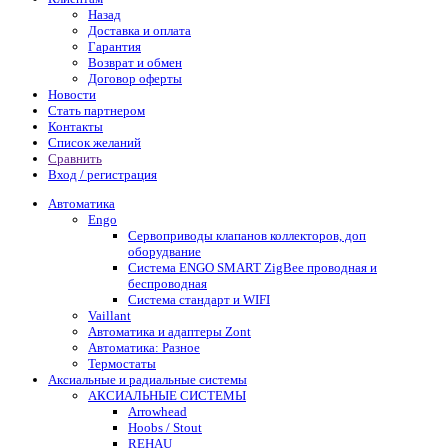
Назад
Доставка и оплата
Гарантия
Возврат и обмен
Договор оферты
Новости
Стать партнером
Контакты
Список желаний
Сравнить
Вход / регистрация
Автоматика
Engo
Сервоприводы клапанов коллекторов, доп
оборудвание
Система ENGO SMART ZigBee проводная и
беспроводная
Система стандарт и WIFI
Vaillant
Автоматика и адаптеры Zont
Автоматика: Разное
Термостаты
Аксиальные и радиальные системы
АКСИАЛЬНЫЕ СИСТЕМЫ
Arrowhead
Hoobs / Stout
REHAU