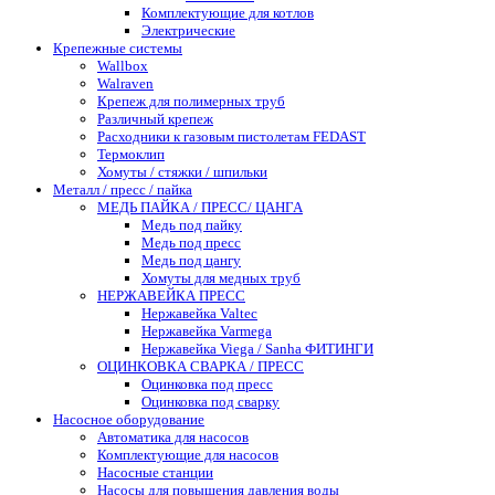
Комплектующие для котлов
Электрические
Крепежные системы
Wallbox
Walraven
Крепеж для полимерных труб
Различный крепеж
Расходники к газовым пистолетам FEDAST
Термоклип
Хомуты / стяжки / шпильки
Металл / пресс / пайка
МЕДЬ ПАЙКА / ПРЕСС/ ЦАНГА
Медь под пайку
Медь под пресс
Медь под цангу
Хомуты для медных труб
НЕРЖАВЕЙКА ПРЕСС
Нержавейка Valtec
Нержавейка Varmega
Нержавейка Viega / Sanha ФИТИНГИ
ОЦИНКОВКА СВАРКА / ПРЕСС
Оцинковка под пресс
Оцинковка под сварку
Насосное оборудование
Автоматика для насосов
Комплектующие для насосов
Насосные станции
Насосы для повышения давления воды