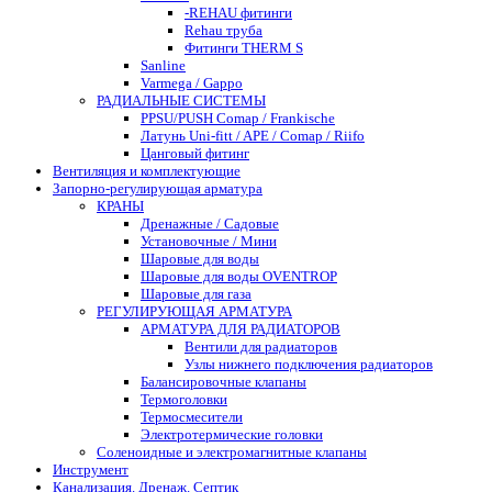
-REHAU фитинги
Rehau труба
Фитинги THERM S
Sanline
Varmega / Gappo
РАДИАЛЬНЫЕ СИСТЕМЫ
PPSU/PUSH Comap / Frankische
Латунь Uni-fitt / APE / Comap / Riifo
Цанговый фитинг
Вентиляция и комплектующие
Запорно-регулирующая арматура
КРАНЫ
Дренажные / Садовые
Установочные / Мини
Шаровые для воды
Шаровые для воды OVENTROP
Шаровые для газа
РЕГУЛИРУЮЩАЯ АРМАТУРА
АРМАТУРА ДЛЯ РАДИАТОРОВ
Вентили для радиаторов
Узлы нижнего подключения радиаторов
Балансировочные клапаны
Термоголовки
Термосмесители
Электротермические головки
Соленоидные и электромагнитные клапаны
Инструмент
Канализация. Дренаж. Септик