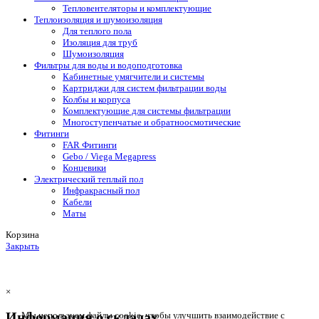
Тепловентеляторы и комплектующие
Теплоизоляция и шумоизоляция
Для теплого пола
Изоляция для труб
Шумоизоляция
Фильтры для воды и водоподготовка
Кабинетные умягчители и системы
Картриджи для систем фильтрации воды
Колбы и корпуса
Комплектующие для системы фильтрации
Многоступенчатые и обратноосмотические
Фитинги
FAR Фитинги
Gebo / Viega Megapress
Концевики
Электрический теплый пол
Инфракрасный пол
Кабели
Маты
Корзина
Закрыть
×
Информация о складах
Мы используем файлы cookie, чтобы улучшить взаимодействие с