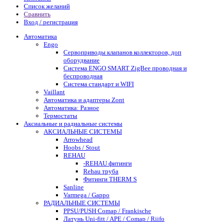
Список желаний
Сравнить
Вход / регистрация
Автоматика
Engo
Сервоприводы клапанов коллекторов, доп
оборудвание
Система ENGO SMART ZigBee проводная и
беспроводная
Система стандарт и WIFI
Vaillant
Автоматика и адаптеры Zont
Автоматика: Разное
Термостаты
Аксиальные и радиальные системы
АКСИАЛЬНЫЕ СИСТЕМЫ
Arrowhead
Hoobs / Stout
REHAU
-REHAU фитинги
Rehau труба
Фитинги THERM S
Sanline
Varmega / Gappo
РАДИАЛЬНЫЕ СИСТЕМЫ
PPSU/PUSH Comap / Frankische
Латунь Uni-fitt / APE / Comap / Riifo