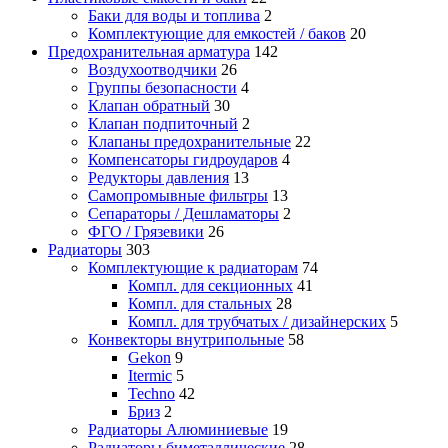
Баки для воды и топлива
2
Комплектующие для емкостей / баков
20
Предохранительная арматура
142
Воздухоотводчики
26
Группы безопасности
4
Клапан обратный
30
Клапан подпиточный
2
Клапаны предохранительные
22
Компенсаторы гидроударов
4
Редукторы давления
13
Самопромывные фильтры
13
Сепараторы / Дешламаторы
2
ФГО / Грязевики
26
Радиаторы
303
Комплектующие к радиаторам
74
Компл. для секционных
41
Компл. для стальных
28
Компл. для трубчатых / дизайнерских
5
Конвекторы внутрипольные
58
Gekon
9
Itermic
5
Techno
42
Бриз
2
Радиаторы Алюминиевые
19
Радиаторы биметаллические
28