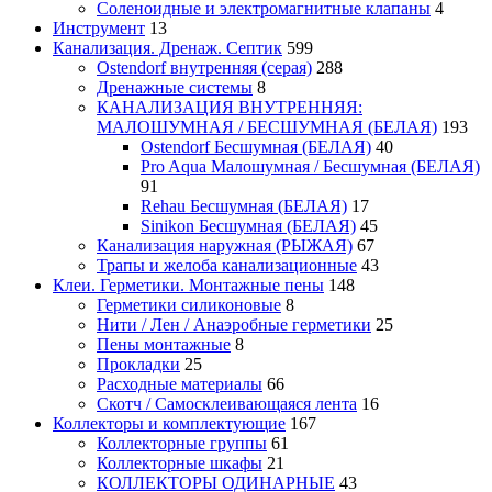
Соленоидные и электромагнитные клапаны
4
Инструмент
13
Канализация. Дренаж. Септик
599
Ostendorf внутренняя (серая)
288
Дренажные системы
8
КАНАЛИЗАЦИЯ ВНУТРЕННЯЯ:
МАЛОШУМНАЯ / БЕСШУМНАЯ (БЕЛАЯ)
193
Ostendorf Бесшумная (БЕЛАЯ)
40
Pro Aqua Малошумная / Бесшумная (БЕЛАЯ)
91
Rehau Бесшумная (БЕЛАЯ)
17
Sinikon Бесшумная (БЕЛАЯ)
45
Канализация наружная (РЫЖАЯ)
67
Трапы и желоба канализационные
43
Клеи. Герметики. Монтажные пены
148
Герметики силиконовые
8
Нити / Лен / Анаэробные герметики
25
Пены монтажные
8
Прокладки
25
Расходные материалы
66
Скотч / Самосклеивающаяся лента
16
Коллекторы и комплектующие
167
Коллекторные группы
61
Коллекторные шкафы
21
КОЛЛЕКТОРЫ ОДИНАРНЫЕ
43