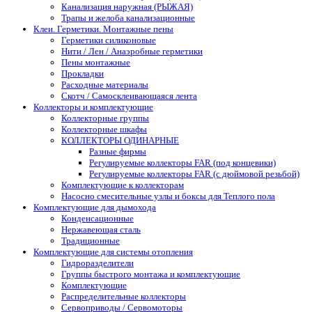
Канализация наружная (РЫЖАЯ)
Трапы и желоба канализационные
Клеи. Герметики. Монтажные пены
Герметики силиконовые
Нити / Лен / Анаэробные герметики
Пены монтажные
Прокладки
Расходные материалы
Скотч / Самосклеивающаяся лента
Коллекторы и комплектующие
Коллекторные группы
Коллекторные шкафы
КОЛЛЕКТОРЫ ОДИНАРНЫЕ
Разные фирмы
Регулируемые коллекторы FAR (под концевики)
Регулируемые коллекторы FAR (с дюймовой резьбой)
Комплектующие к коллекторам
Насосно смесительные узлы и боксы для Теплого пола
Комплектующие для дымохода
Конденсационные
Нержавеющая сталь
Традиционные
Комплектующие для системы отопления
Гидроразделители
Группы быстрого монтажа и комплектующие
Комплектующие
Распределительные коллекторы
Сервоприводы / Сервомоторы