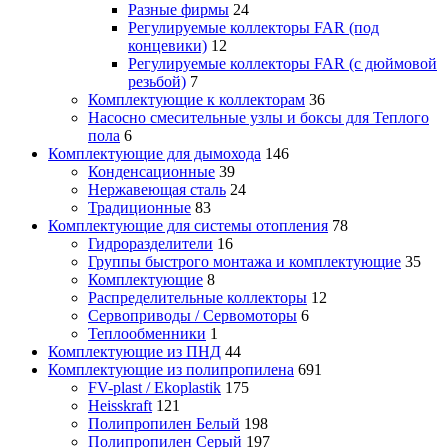
Разные фирмы
24
Регулируемые коллекторы FAR (под
концевики)
12
Регулируемые коллекторы FAR (с дюймовой
резьбой)
7
Комплектующие к коллекторам
36
Насосно смесительные узлы и боксы для Теплого
пола
6
Комплектующие для дымохода
146
Конденсационные
39
Нержавеющая сталь
24
Традиционные
83
Комплектующие для системы отопления
78
Гидроразделители
16
Группы быстрого монтажа и комплектующие
35
Комплектующие
8
Распределительные коллекторы
12
Сервоприводы / Сервомоторы
6
Теплообменники
1
Комплектующие из ПНД
44
Комплектующие из полипропилена
691
FV-plast / Ekoplastik
175
Heisskraft
121
Полипропилен Белый
198
Полипропилен Серый
197