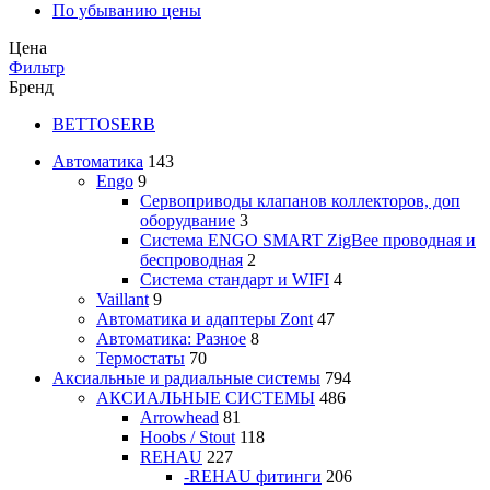
По убыванию цены
Цена
Фильтр
Бренд
BETTOSERB
Автоматика
143
Engo
9
Сервоприводы клапанов коллекторов, доп
оборудвание
3
Система ENGO SMART ZigBee проводная и
беспроводная
2
Система стандарт и WIFI
4
Vaillant
9
Автоматика и адаптеры Zont
47
Автоматика: Разное
8
Термостаты
70
Аксиальные и радиальные системы
794
АКСИАЛЬНЫЕ СИСТЕМЫ
486
Arrowhead
81
Hoobs / Stout
118
REHAU
227
-REHAU фитинги
206