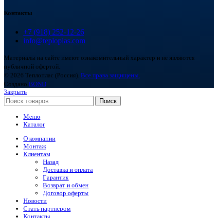
Контакты
+7 (918) 252-12-26
info@teploplas.com
Материалы на сайте имеют ознакомительный характер и не являются
публичной офертой.
© 2026 Теплоплас (Россия).
Все права защищены.
Создано
BOND
Закрыть
Поиск
Меню
Каталог
О компании
Монтаж
Клиентам
Назад
Доставка и оплата
Гарантия
Возврат и обмен
Договор оферты
Новости
Стать партнером
Контакты