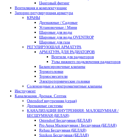
Цанговый фитинг
Вентиляция и комплектующие
Запорно-регулирующая арматура
КРАНЫ
Дренажные / Садовые
Установочные / Мини
Шаровые для воды
Шаровые для воды OVENTROP
Шаровые для газа
РЕГУЛИРУЮЩАЯ АРМАТУРА
АРМАТУРА ДЛЯ РАДИАТОРОВ
Вентили для радиаторов
Узлы нижнего подключения радиаторов
Балансировочные клапаны
Термоголовки
Термосмесители
Электротермические головки
Соленоидные и электромагнитные клапаны
Инструмент
Канализация. Дренаж. Септик
Ostendorf внутренняя (серая)
Дренажные системы
КАНАЛИЗАЦИЯ ВНУТРЕННЯЯ: МАЛОШУМНАЯ /
БЕСШУМНАЯ (БЕЛАЯ)
Ostendorf Бесшумная (БЕЛАЯ)
Pro Aqua Малошумная / Бесшумная (БЕЛАЯ)
Rehau Бесшумная (БЕЛАЯ)
Sinikon Бесшумная (БЕЛАЯ)