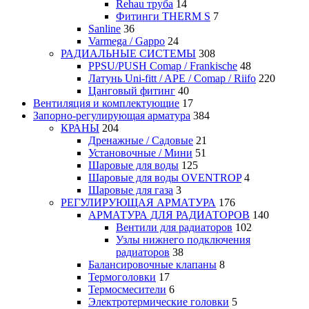
Rehau труба
14
Фитинги THERM S
7
Sanline
36
Varmega / Gappo
24
РАДИАЛЬНЫЕ СИСТЕМЫ
308
PPSU/PUSH Comap / Frankische
48
Латунь Uni-fitt / APE / Comap / Riifo
220
Цанговый фитинг
40
Вентиляция и комплектующие
17
Запорно-регулирующая арматура
384
КРАНЫ
204
Дренажные / Садовые
21
Установочные / Мини
51
Шаровые для воды
125
Шаровые для воды OVENTROP
4
Шаровые для газа
3
РЕГУЛИРУЮЩАЯ АРМАТУРА
176
АРМАТУРА ДЛЯ РАДИАТОРОВ
140
Вентили для радиаторов
102
Узлы нижнего подключения
радиаторов
38
Балансировочные клапаны
8
Термоголовки
17
Термосмесители
6
Электротермические головки
5