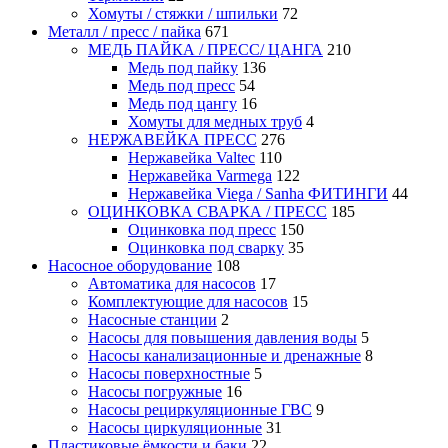
Хомуты / стяжки / шпильки
72
Металл / пресс / пайка
671
МЕДЬ ПАЙКА / ПРЕСС/ ЦАНГА
210
Медь под пайку
136
Медь под пресс
54
Медь под цангу
16
Хомуты для медных труб
4
НЕРЖАВЕЙКА ПРЕСС
276
Нержавейка Valtec
110
Нержавейка Varmega
122
Нержавейка Viega / Sanha ФИТИНГИ
44
ОЦИНКОВКА СВАРКА / ПРЕСС
185
Оцинковка под пресс
150
Оцинковка под сварку
35
Насосное оборудование
108
Автоматика для насосов
17
Комплектующие для насосов
15
Насосные станции
2
Насосы для повышения давления воды
5
Насосы канализационные и дренажные
8
Насосы поверхностные
5
Насосы погружные
16
Насосы рециркуляционные ГВС
9
Насосы циркуляционные
31
Пластиковые ёмкости и баки
22