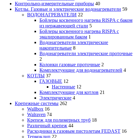
Контрольно-измерительные приборы
40
Котлы. Газовые и электрические водонагреватели
59
ВОДОНАГРЕВАТЕЛИ
22
Бойлеры косвенного нагрева RISPA с баком
из нержавеющей стали
5
Бойлеры косвенного нагрева RISPA с
эмалированным баком
1
Водонагреватели электрические
накопительные
8
Водонагреватели электрические проточные
2
Колонки газовые проточные
2
Комплектующие для водонагревателей
4
КОТЛЫ
37
ГАЗОВЫЕ
12
Настенные
12
Комплектующие для котлов
21
Электрические
4
Крепежные системы
262
Wallbox
16
Walraven
74
Крепеж для полимерных труб
18
Различный крепеж
44
Расходники к газовым пистолетам FEDAST
16
Термоклип
22