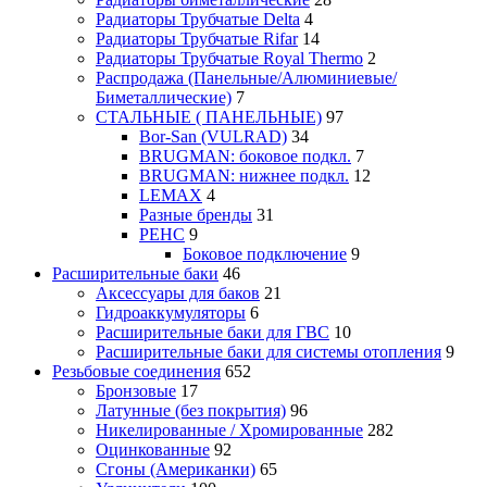
Радиаторы Трубчатые Delta
4
Радиаторы Трубчатые Rifar
14
Радиаторы Трубчатые Royal Thermo
2
Распродажа (Панельные/Алюминиевые/
Биметаллические)
7
СТАЛЬНЫЕ ( ПАНЕЛЬНЫЕ)
97
Bor-San (VULRAD)
34
BRUGMAN: боковое подкл.
7
BRUGMAN: нижнее подкл.
12
LEMAX
4
Разные бренды
31
РЕНС
9
Боковое подключение
9
Расширительные баки
46
Аксессуары для баков
21
Гидроаккумуляторы
6
Расширительные баки для ГВС
10
Расширительные баки для системы отопления
9
Резьбовые соединения
652
Бронзовые
17
Латунные (без покрытия)
96
Никелированные / Хромированные
282
Оцинкованные
92
Сгоны (Американки)
65