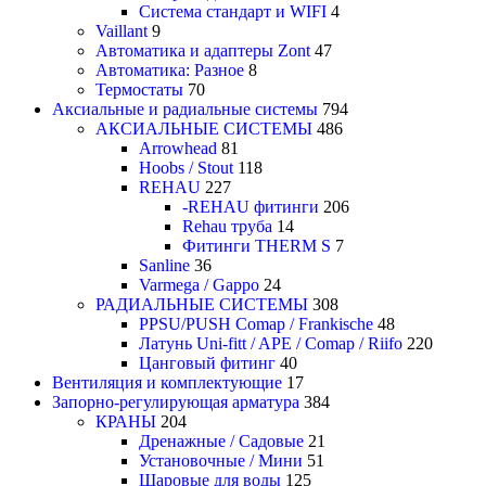
Система стандарт и WIFI
4
Vaillant
9
Автоматика и адаптеры Zont
47
Автоматика: Разное
8
Термостаты
70
Аксиальные и радиальные системы
794
АКСИАЛЬНЫЕ СИСТЕМЫ
486
Arrowhead
81
Hoobs / Stout
118
REHAU
227
-REHAU фитинги
206
Rehau труба
14
Фитинги THERM S
7
Sanline
36
Varmega / Gappo
24
РАДИАЛЬНЫЕ СИСТЕМЫ
308
PPSU/PUSH Comap / Frankische
48
Латунь Uni-fitt / APE / Comap / Riifo
220
Цанговый фитинг
40
Вентиляция и комплектующие
17
Запорно-регулирующая арматура
384
КРАНЫ
204
Дренажные / Садовые
21
Установочные / Мини
51
Шаровые для воды
125