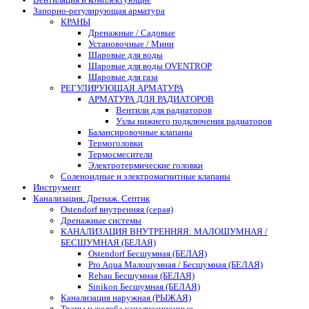
Запорно-регулирующая арматура
КРАНЫ
Дренажные / Садовые
Установочные / Мини
Шаровые для воды
Шаровые для воды OVENTROP
Шаровые для газа
РЕГУЛИРУЮЩАЯ АРМАТУРА
АРМАТУРА ДЛЯ РАДИАТОРОВ
Вентили для радиаторов
Узлы нижнего подключения радиаторов
Балансировочные клапаны
Термоголовки
Термосмесители
Электротермические головки
Соленоидные и электромагнитные клапаны
Инструмент
Канализация. Дренаж. Септик
Ostendorf внутренняя (серая)
Дренажные системы
КАНАЛИЗАЦИЯ ВНУТРЕННЯЯ: МАЛОШУМНАЯ /
БЕСШУМНАЯ (БЕЛАЯ)
Ostendorf Бесшумная (БЕЛАЯ)
Pro Aqua Малошумная / Бесшумная (БЕЛАЯ)
Rehau Бесшумная (БЕЛАЯ)
Sinikon Бесшумная (БЕЛАЯ)
Канализация наружная (РЫЖАЯ)
Трапы и желоба канализационные