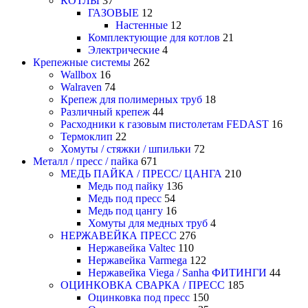
КОТЛЫ
37
ГАЗОВЫЕ
12
Настенные
12
Комплектующие для котлов
21
Электрические
4
Крепежные системы
262
Wallbox
16
Walraven
74
Крепеж для полимерных труб
18
Различный крепеж
44
Расходники к газовым пистолетам FEDAST
16
Термоклип
22
Хомуты / стяжки / шпильки
72
Металл / пресс / пайка
671
МЕДЬ ПАЙКА / ПРЕСС/ ЦАНГА
210
Медь под пайку
136
Медь под пресс
54
Медь под цангу
16
Хомуты для медных труб
4
НЕРЖАВЕЙКА ПРЕСС
276
Нержавейка Valtec
110
Нержавейка Varmega
122
Нержавейка Viega / Sanha ФИТИНГИ
44
ОЦИНКОВКА СВАРКА / ПРЕСС
185
Оцинковка под пресс
150