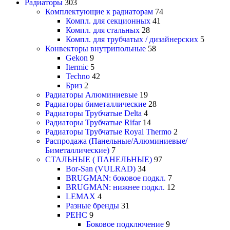
Радиаторы
303
Комплектующие к радиаторам
74
Компл. для секционных
41
Компл. для стальных
28
Компл. для трубчатых / дизайнерских
5
Конвекторы внутрипольные
58
Gekon
9
Itermic
5
Techno
42
Бриз
2
Радиаторы Алюминиевые
19
Радиаторы биметаллические
28
Радиаторы Трубчатые Delta
4
Радиаторы Трубчатые Rifar
14
Радиаторы Трубчатые Royal Thermo
2
Распродажа (Панельные/Алюминиевые/
Биметаллические)
7
СТАЛЬНЫЕ ( ПАНЕЛЬНЫЕ)
97
Bor-San (VULRAD)
34
BRUGMAN: боковое подкл.
7
BRUGMAN: нижнее подкл.
12
LEMAX
4
Разные бренды
31
РЕНС
9
Боковое подключение
9