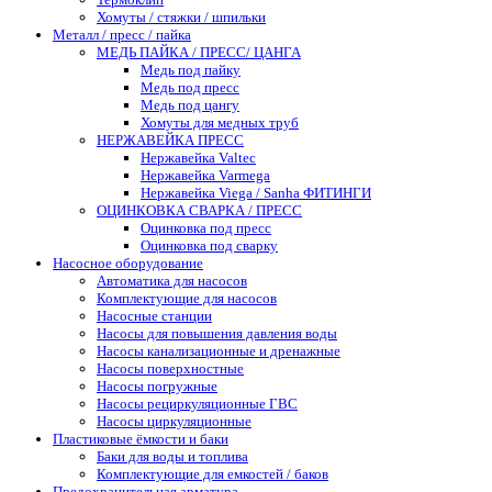
Хомуты / стяжки / шпильки
Металл / пресс / пайка
МЕДЬ ПАЙКА / ПРЕСС/ ЦАНГА
Медь под пайку
Медь под пресс
Медь под цангу
Хомуты для медных труб
НЕРЖАВЕЙКА ПРЕСС
Нержавейка Valtec
Нержавейка Varmega
Нержавейка Viega / Sanha ФИТИНГИ
ОЦИНКОВКА СВАРКА / ПРЕСС
Оцинковка под пресс
Оцинковка под сварку
Насосное оборудование
Автоматика для насосов
Комплектующие для насосов
Насосные станции
Насосы для повышения давления воды
Насосы канализационные и дренажные
Насосы поверхностные
Насосы погружные
Насосы рециркуляционные ГВС
Насосы циркуляционные
Пластиковые ёмкости и баки
Баки для воды и топлива
Комплектующие для емкостей / баков
Предохранительная арматура