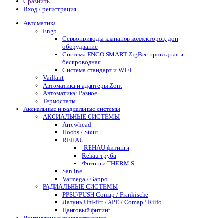
Сравнить
Вход / регистрация
Автоматика
Engo
Сервоприводы клапанов коллекторов, доп
оборудвание
Система ENGO SMART ZigBee проводная и
беспроводная
Система стандарт и WIFI
Vaillant
Автоматика и адаптеры Zont
Автоматика: Разное
Термостаты
Аксиальные и радиальные системы
АКСИАЛЬНЫЕ СИСТЕМЫ
Arrowhead
Hoobs / Stout
REHAU
-REHAU фитинги
Rehau труба
Фитинги THERM S
Sanline
Varmega / Gappo
РАДИАЛЬНЫЕ СИСТЕМЫ
PPSU/PUSH Comap / Frankische
Латунь Uni-fitt / APE / Comap / Riifo
Цанговый фитинг
Вентиляция и комплектующие