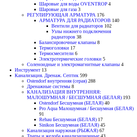
Шаровые для воды OVENTROP
4
Шаровые для газа
3
РЕГУЛИРУЮЩАЯ АРМАТУРА
176
АРМАТУРА ДЛЯ РАДИАТОРОВ
140
Вентили для радиаторов
102
Узлы нижнего подключения
радиаторов
38
Балансировочные клапаны
8
Термоголовки
17
Термосмесители
6
Электротермические головки
5
Соленоидные и электромагнитные клапаны
4
Инструмент
13
Канализация. Дренаж. Септик
599
Ostendorf внутренняя (серая)
288
Дренажные системы
8
КАНАЛИЗАЦИЯ ВНУТРЕННЯЯ:
МАЛОШУМНАЯ / БЕСШУМНАЯ (БЕЛАЯ)
193
Ostendorf Бесшумная (БЕЛАЯ)
40
Pro Aqua Малошумная / Бесшумная (БЕЛАЯ)
91
Rehau Бесшумная (БЕЛАЯ)
17
Sinikon Бесшумная (БЕЛАЯ)
45
Канализация наружная (РЫЖАЯ)
67
Трапы и желоба канализационные
43