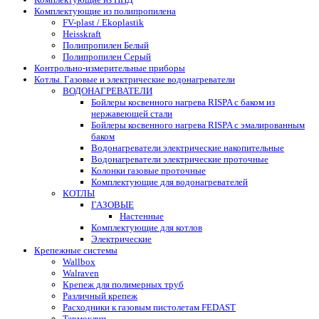
Комплектующие из полипропилена
FV-plast / Ekoplastik
Heisskraft
Полипропилен Белый
Полипропилен Серый
Контрольно-измерительные приборы
Котлы. Газовые и электрические водонагреватели
ВОДОНАГРЕВАТЕЛИ
Бойлеры косвенного нагрева RISPA с баком из
нержавеющей стали
Бойлеры косвенного нагрева RISPA с эмалированным
баком
Водонагреватели электрические накопительные
Водонагреватели электрические проточные
Колонки газовые проточные
Комплектующие для водонагревателей
КОТЛЫ
ГАЗОВЫЕ
Настенные
Комплектующие для котлов
Электрические
Крепежные системы
Wallbox
Walraven
Крепеж для полимерных труб
Различный крепеж
Расходники к газовым пистолетам FEDAST
Термоклип