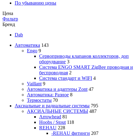
По убыванию цены
Цена
Фильтр
Бренд
Dab
Автоматика
143
Engo
9
Сервоприводы клапанов коллекторов, доп
оборудвание
3
Система ENGO SMART ZigBee проводная и
беспроводная
2
Система стандарт и WIFI
4
Vaillant
9
Автоматика и адаптеры Zont
47
Автоматика: Разное
8
Термостаты
70
Аксиальные и радиальные системы
795
АКСИАЛЬНЫЕ СИСТЕМЫ
487
Arrowhead
81
Hoobs / Stout
118
REHAU
228
-REHAU фитинги
207