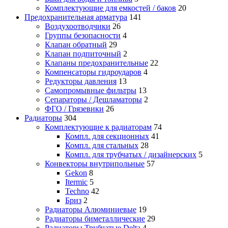
Комплектующие для емкостей / баков
20
Предохранительная арматура
141
Воздухоотводчики
26
Группы безопасности
4
Клапан обратный
29
Клапан подпиточный
2
Клапаны предохранительные
22
Компенсаторы гидроударов
4
Редукторы давления
13
Самопромывные фильтры
13
Сепараторы / Дешламаторы
2
ФГО / Грязевики
26
Радиаторы
304
Комплектующие к радиаторам
74
Компл. для секционных
41
Компл. для стальных
28
Компл. для трубчатых / дизайнерских
5
Конвекторы внутрипольные
57
Gekon
8
Itermic
5
Techno
42
Бриз
2
Радиаторы Алюминиевые
19
Радиаторы биметаллические
29
Радиаторы Трубчатые Delta
4