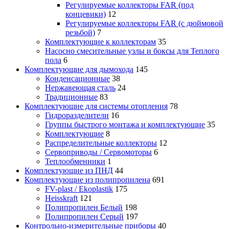
Регулируемые коллекторы FAR (под
концевики)
12
Регулируемые коллекторы FAR (с дюймовой
резьбой)
7
Комплектующие к коллекторам
35
Насосно смесительные узлы и боксы для Теплого
пола
6
Комплектующие для дымохода
145
Конденсационные
38
Нержавеющая сталь
24
Традиционные
83
Комплектующие для системы отопления
78
Гидроразделители
16
Группы быстрого монтажа и комплектующие
35
Комплектующие
8
Распределительные коллекторы
12
Сервоприводы / Сервомоторы
6
Теплообменники
1
Комплектующие из ПНД
44
Комплектующие из полипропилена
691
FV-plast / Ekoplastik
175
Heisskraft
121
Полипропилен Белый
198
Полипропилен Серый
197
Контрольно-измерительные приборы
40