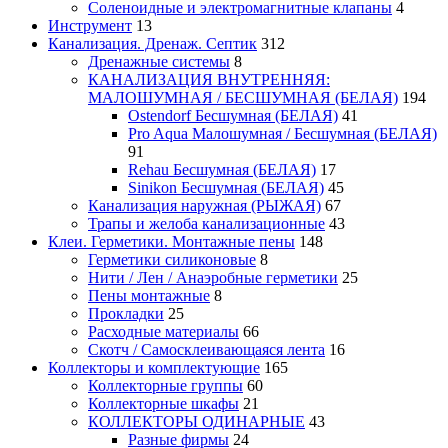
Соленоидные и электромагнитные клапаны
4
Инструмент
13
Канализация. Дренаж. Септик
312
Дренажные системы
8
КАНАЛИЗАЦИЯ ВНУТРЕННЯЯ:
МАЛОШУМНАЯ / БЕСШУМНАЯ (БЕЛАЯ)
194
Ostendorf Бесшумная (БЕЛАЯ)
41
Pro Aqua Малошумная / Бесшумная (БЕЛАЯ)
91
Rehau Бесшумная (БЕЛАЯ)
17
Sinikon Бесшумная (БЕЛАЯ)
45
Канализация наружная (РЫЖАЯ)
67
Трапы и желоба канализационные
43
Клеи. Герметики. Монтажные пены
148
Герметики силиконовые
8
Нити / Лен / Анаэробные герметики
25
Пены монтажные
8
Прокладки
25
Расходные материалы
66
Скотч / Самосклеивающаяся лента
16
Коллекторы и комплектующие
165
Коллекторные группы
60
Коллекторные шкафы
21
КОЛЛЕКТОРЫ ОДИНАРНЫЕ
43
Разные фирмы
24