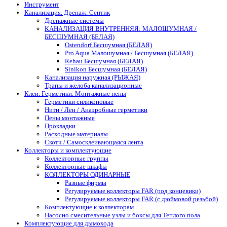
Инструмент
Канализация. Дренаж. Септик
Дренажные системы
КАНАЛИЗАЦИЯ ВНУТРЕННЯЯ: МАЛОШУМНАЯ /
БЕСШУМНАЯ (БЕЛАЯ)
Ostendorf Бесшумная (БЕЛАЯ)
Pro Aqua Малошумная / Бесшумная (БЕЛАЯ)
Rehau Бесшумная (БЕЛАЯ)
Sinikon Бесшумная (БЕЛАЯ)
Канализация наружная (РЫЖАЯ)
Трапы и желоба канализационные
Клеи. Герметики. Монтажные пены
Герметики силиконовые
Нити / Лен / Анаэробные герметики
Пены монтажные
Прокладки
Расходные материалы
Скотч / Самосклеивающаяся лента
Коллекторы и комплектующие
Коллекторные группы
Коллекторные шкафы
КОЛЛЕКТОРЫ ОДИНАРНЫЕ
Разные фирмы
Регулируемые коллекторы FAR (под концевики)
Регулируемые коллекторы FAR (с дюймовой резьбой)
Комплектующие к коллекторам
Насосно смесительные узлы и боксы для Теплого пола
Комплектующие для дымохода