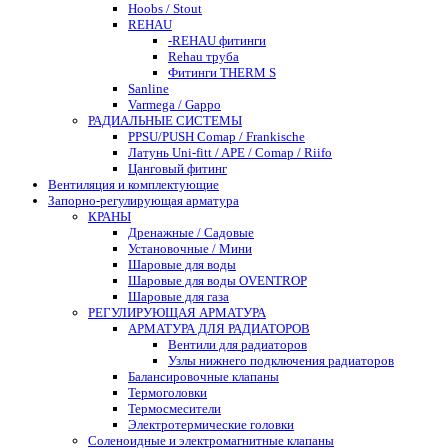
Hoobs / Stout
REHAU
-REHAU фитинги
Rehau труба
Фитинги THERM S
Sanline
Varmega / Gappo
РАДИАЛЬНЫЕ СИСТЕМЫ
PPSU/PUSH Comap / Frankische
Латунь Uni-fitt / APE / Comap / Riifo
Цанговый фитинг
Вентиляция и комплектующие
Запорно-регулирующая арматура
КРАНЫ
Дренажные / Садовые
Установочные / Мини
Шаровые для воды
Шаровые для воды OVENTROP
Шаровые для газа
РЕГУЛИРУЮЩАЯ АРМАТУРА
АРМАТУРА ДЛЯ РАДИАТОРОВ
Вентили для радиаторов
Узлы нижнего подключения радиаторов
Балансировочные клапаны
Термоголовки
Термосмесители
Электротермические головки
Соленоидные и электромагнитные клапаны