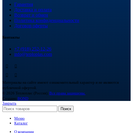
Гарантия
Доставка и оплата
Возврат и обмен
Политика конфиденциальности
Договор оферты
Контакты
+7 (918) 252-12-26
info@teploplas.com
Материалы на сайте имеют ознакомительный характер и не являются
публичной офертой.
© 2026 Теплоплас (Россия).
Все права защищены.
Создано
BOND
Закрыть
Поиск
Меню
Каталог
О компании