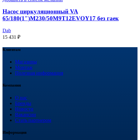
Насос циркуляционный VA
65/180(1″)M230/50M9T12EVOY17 без гаек
Dab
15 431
₽
Клиентам
Магазины
Монтаж
Полезная информация
Компания
О нас
Бренды
Новости
Вакансии
Стать партнером
Информация