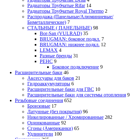
Радиаторы Трубчатые Rifar
14
Радиаторы Трубчатые Royal Thermo
2
Распродажа (Панельные/Алюминиевые/
Биметаллические)
7
СТАЛЬНЫЕ ( ПАНЕЛЬНЫЕ)
98
Bor-San (VULRAD)
35
BRUGMAN: боковое подкл.
7
BRUGMAN: нижнее подкл.
12
LEMAX
4
Разные бренды
31
РЕНС
9
Боковое подключение
9
Расширительные баки
46
Аксессуары для баков
21
Гидроаккумуляторы
6
Расширительные баки для ГВС
10
Расширительные баки для системы отопления
9
Резьбовые соединения
652
Бронзовые
17
Латунные (без покрытия)
96
Никелированные / Хромированные
282
Оцинкованные
92
Сгоны (Американки)
65
Удлинители
100