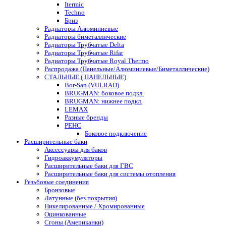
Itermic
Techno
Бриз
Радиаторы Алюминиевые
Радиаторы биметаллические
Радиаторы Трубчатые Delta
Радиаторы Трубчатые Rifar
Радиаторы Трубчатые Royal Thermo
Распродажа (Панельные/Алюминиевые/Биметаллические)
СТАЛЬНЫЕ ( ПАНЕЛЬНЫЕ)
Bor-San (VULRAD)
BRUGMAN: боковое подкл.
BRUGMAN: нижнее подкл.
LEMAX
Разные бренды
РЕНС
Боковое подключение
Расширительные баки
Аксессуары для баков
Гидроаккумуляторы
Расширительные баки для ГВС
Расширительные баки для системы отопления
Резьбовые соединения
Бронзовые
Латунные (без покрытия)
Никелированные / Хромированные
Оцинкованные
Сгоны (Американки)