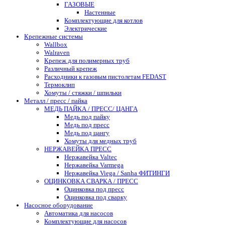
ГАЗОВЫЕ
Настенные
Комплектующие для котлов
Электрические
Крепежные системы
Wallbox
Walraven
Крепеж для полимерных труб
Различный крепеж
Расходники к газовым пистолетам FEDAST
Термоклип
Хомуты / стяжки / шпильки
Металл / пресс / пайка
МЕДЬ ПАЙКА / ПРЕСС/ ЦАНГА
Медь под пайку
Медь под пресс
Медь под цангу
Хомуты для медных труб
НЕРЖАВЕЙКА ПРЕСС
Нержавейка Valtec
Нержавейка Varmega
Нержавейка Viega / Sanha ФИТИНГИ
ОЦИНКОВКА СВАРКА / ПРЕСС
Оцинковка под пресс
Оцинковка под сварку
Насосное оборудование
Автоматика для насосов
Комплектующие для насосов