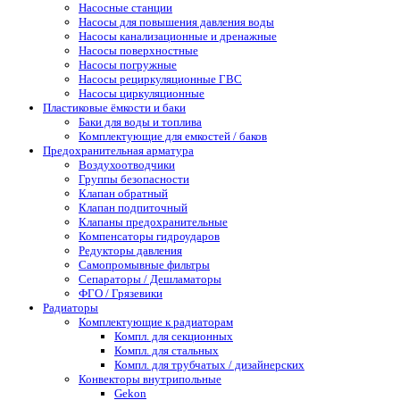
Насосные станции
Насосы для повышения давления воды
Насосы канализационные и дренажные
Насосы поверхностные
Насосы погружные
Насосы рециркуляционные ГВС
Насосы циркуляционные
Пластиковые ёмкости и баки
Баки для воды и топлива
Комплектующие для емкостей / баков
Предохранительная арматура
Воздухоотводчики
Группы безопасности
Клапан обратный
Клапан подпиточный
Клапаны предохранительные
Компенсаторы гидроударов
Редукторы давления
Самопромывные фильтры
Сепараторы / Дешламаторы
ФГО / Грязевики
Радиаторы
Комплектующие к радиаторам
Компл. для секционных
Компл. для стальных
Компл. для трубчатых / дизайнерских
Конвекторы внутрипольные
Gekon