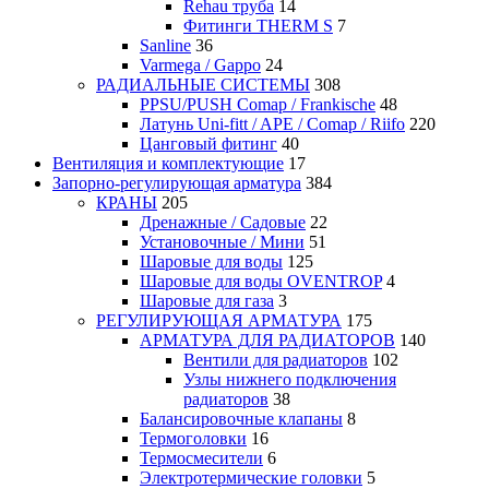
Rehau труба
14
Фитинги THERM S
7
Sanline
36
Varmega / Gappo
24
РАДИАЛЬНЫЕ СИСТЕМЫ
308
PPSU/PUSH Comap / Frankische
48
Латунь Uni-fitt / APE / Comap / Riifo
220
Цанговый фитинг
40
Вентиляция и комплектующие
17
Запорно-регулирующая арматура
384
КРАНЫ
205
Дренажные / Садовые
22
Установочные / Мини
51
Шаровые для воды
125
Шаровые для воды OVENTROP
4
Шаровые для газа
3
РЕГУЛИРУЮЩАЯ АРМАТУРА
175
АРМАТУРА ДЛЯ РАДИАТОРОВ
140
Вентили для радиаторов
102
Узлы нижнего подключения
радиаторов
38
Балансировочные клапаны
8
Термоголовки
16
Термосмесители
6
Электротермические головки
5