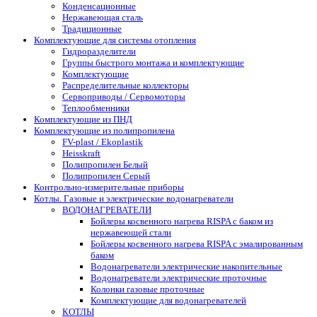
Конденсационные
Нержавеющая сталь
Традиционные
Комплектующие для системы отопления
Гидроразделители
Группы быстрого монтажа и комплектующие
Комплектующие
Распределительные коллекторы
Сервоприводы / Сервомоторы
Теплообменники
Комплектующие из ПНД
Комплектующие из полипропилена
FV-plast / Ekoplastik
Heisskraft
Полипропилен Белый
Полипропилен Серый
Контрольно-измерительные приборы
Котлы. Газовые и электрические водонагреватели
ВОДОНАГРЕВАТЕЛИ
Бойлеры косвенного нагрева RISPA с баком из
нержавеющей стали
Бойлеры косвенного нагрева RISPA с эмалированным
баком
Водонагреватели электрические накопительные
Водонагреватели электрические проточные
Колонки газовые проточные
Комплектующие для водонагревателей
КОТЛЫ