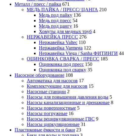
Металл / пресс / пайка
671
МЕДЬ ПАЙКА / ПРЕСС/ ЦАНГА
210
Медь под пайку
136
Медь под пресс
54
Медь под цангу
16
Хомуты для медных труб
4
НЕРЖАВЕЙКА ПРЕСС
276
Нержавейка Valtec
110
Нержавейка Varmega
122
Нержавейка Viega / Sanha ФИТИНГИ
44
ОЦИНКОВКА СВАРКА / ПРЕСС
185
Оцинковка под пресс
150
Оцинковка под сварку
35
Насосное оборудование
108
Автоматика для насосов
17
Комплектующие для насосов
15
Насосные станции
2
Насосы для повышения давления воды
5
Насосы канализационные и дренажные
8
Насосы поверхностные
5
Насосы погружные
16
Насосы рециркуляционные ГВС
9
Насосы циркуляционные
31
Пластиковые ёмкости и баки
23
Баки для воды и топлива
3