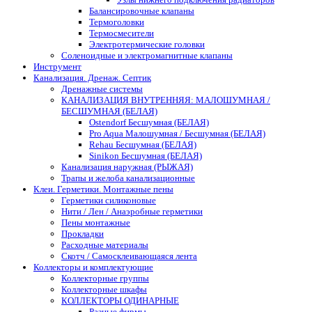
Балансировочные клапаны
Термоголовки
Термосмесители
Электротермические головки
Соленоидные и электромагнитные клапаны
Инструмент
Канализация. Дренаж. Септик
Дренажные системы
КАНАЛИЗАЦИЯ ВНУТРЕННЯЯ: МАЛОШУМНАЯ /
БЕСШУМНАЯ (БЕЛАЯ)
Ostendorf Бесшумная (БЕЛАЯ)
Pro Aqua Малошумная / Бесшумная (БЕЛАЯ)
Rehau Бесшумная (БЕЛАЯ)
Sinikon Бесшумная (БЕЛАЯ)
Канализация наружная (РЫЖАЯ)
Трапы и желоба канализационные
Клеи. Герметики. Монтажные пены
Герметики силиконовые
Нити / Лен / Анаэробные герметики
Пены монтажные
Прокладки
Расходные материалы
Скотч / Самосклеивающаяся лента
Коллекторы и комплектующие
Коллекторные группы
Коллекторные шкафы
КОЛЛЕКТОРЫ ОДИНАРНЫЕ
Разные фирмы