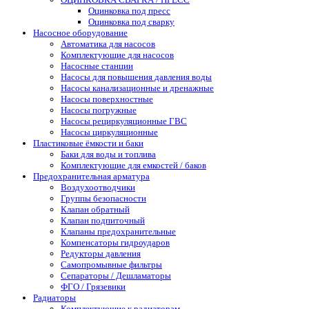
Оцинковка под пресс
Оцинковка под сварку
Насосное оборудование
Автоматика для насосов
Комплектующие для насосов
Насосные станции
Насосы для повышения давления воды
Насосы канализационные и дренажные
Насосы поверхностные
Насосы погружные
Насосы рециркуляционные ГВС
Насосы циркуляционные
Пластиковые ёмкости и баки
Баки для воды и топлива
Комплектующие для емкостей / баков
Предохранительная арматура
Воздухоотводчики
Группы безопасности
Клапан обратный
Клапан подпиточный
Клапаны предохранительные
Компенсаторы гидроударов
Редукторы давления
Самопромывные фильтры
Сепараторы / Дешламаторы
ФГО / Грязевики
Радиаторы
Комплектующие к радиаторам