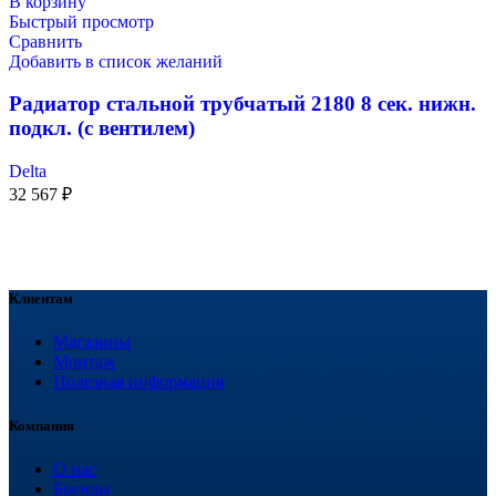
В корзину
Быстрый просмотр
Сравнить
Добавить в список желаний
Радиатор стальной трубчатый 2180 8 сек. нижн.
подкл. (с вентилем)
Delta
32 567
₽
Клиентам
Магазины
Монтаж
Полезная информация
Компания
О нас
Бренды