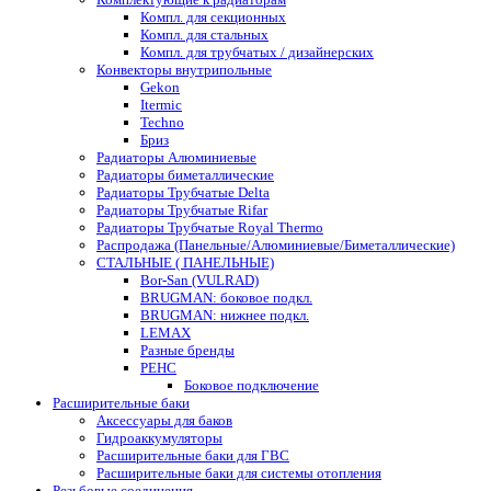
Компл. для секционных
Компл. для стальных
Компл. для трубчатых / дизайнерских
Конвекторы внутрипольные
Gekon
Itermic
Techno
Бриз
Радиаторы Алюминиевые
Радиаторы биметаллические
Радиаторы Трубчатые Delta
Радиаторы Трубчатые Rifar
Радиаторы Трубчатые Royal Thermo
Распродажа (Панельные/Алюминиевые/Биметаллические)
СТАЛЬНЫЕ ( ПАНЕЛЬНЫЕ)
Bor-San (VULRAD)
BRUGMAN: боковое подкл.
BRUGMAN: нижнее подкл.
LEMAX
Разные бренды
РЕНС
Боковое подключение
Расширительные баки
Аксессуары для баков
Гидроаккумуляторы
Расширительные баки для ГВС
Расширительные баки для системы отопления
Резьбовые соединения