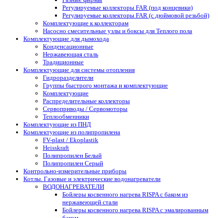
Регулируемые коллекторы FAR (под концевики)
Регулируемые коллекторы FAR (с дюймовой резьбой)
Комплектующие к коллекторам
Насосно смесительные узлы и боксы для Теплого пола
Комплектующие для дымохода
Конденсационные
Нержавеющая сталь
Традиционные
Комплектующие для системы отопления
Гидроразделители
Группы быстрого монтажа и комплектующие
Комплектующие
Распределительные коллекторы
Сервоприводы / Сервомоторы
Теплообменники
Комплектующие из ПНД
Комплектующие из полипропилена
FV-plast / Ekoplastik
Heisskraft
Полипропилен Белый
Полипропилен Серый
Контрольно-измерительные приборы
Котлы. Газовые и электрические водонагреватели
ВОДОНАГРЕВАТЕЛИ
Бойлеры косвенного нагрева RISPA с баком из
нержавеющей стали
Бойлеры косвенного нагрева RISPA с эмалированным
баком