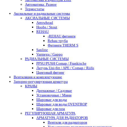
Автоматика: Разное
Термостаты
Аксиальные и радиальные системы
АКСИАЛЬНЫЕ СИСТЕМЫ
Arrowhead
Hoobs / Stout
REHAU
-REHAU фитинги
Rehau труба
Фитинги THERM S
Sanline
Varmega / Gappo
РАДИАЛЬНЫЕ СИСТЕМЫ
PPSU/PUSH Comap / Frankische
Латунь Uni-fitt / APE / Comap / Riifo
Цанговый фитинг
Вентиляция и комплектующие
Запорно-регулирующая арматура
КРАНЫ
Дренажные / Садовые
Установочные / Мини
Шаровые для воды
Шаровые для воды OVENTROP
Шаровые для газа
РЕГУЛИРУЮЩАЯ АРМАТУРА
АРМАТУРА ДЛЯ РАДИАТОРОВ
Вентили для радиаторов
Узлы нижнего подключения радиаторов