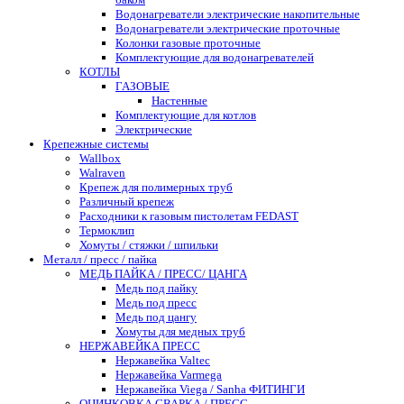
Водонагреватели электрические накопительные
Водонагреватели электрические проточные
Колонки газовые проточные
Комплектующие для водонагревателей
КОТЛЫ
ГАЗОВЫЕ
Настенные
Комплектующие для котлов
Электрические
Крепежные системы
Wallbox
Walraven
Крепеж для полимерных труб
Различный крепеж
Расходники к газовым пистолетам FEDAST
Термоклип
Хомуты / стяжки / шпильки
Металл / пресс / пайка
МЕДЬ ПАЙКА / ПРЕСС/ ЦАНГА
Медь под пайку
Медь под пресс
Медь под цангу
Хомуты для медных труб
НЕРЖАВЕЙКА ПРЕСС
Нержавейка Valtec
Нержавейка Varmega
Нержавейка Viega / Sanha ФИТИНГИ
ОЦИНКОВКА СВАРКА / ПРЕСС