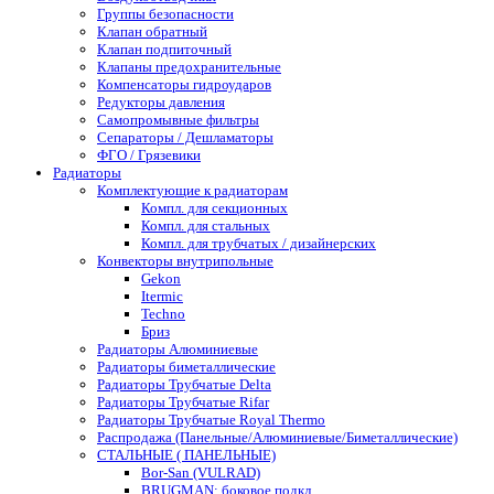
Группы безопасности
Клапан обратный
Клапан подпиточный
Клапаны предохранительные
Компенсаторы гидроударов
Редукторы давления
Самопромывные фильтры
Сепараторы / Дешламаторы
ФГО / Грязевики
Радиаторы
Комплектующие к радиаторам
Компл. для секционных
Компл. для стальных
Компл. для трубчатых / дизайнерских
Конвекторы внутрипольные
Gekon
Itermic
Techno
Бриз
Радиаторы Алюминиевые
Радиаторы биметаллические
Радиаторы Трубчатые Delta
Радиаторы Трубчатые Rifar
Радиаторы Трубчатые Royal Thermo
Распродажа (Панельные/Алюминиевые/Биметаллические)
СТАЛЬНЫЕ ( ПАНЕЛЬНЫЕ)
Bor-San (VULRAD)
BRUGMAN: боковое подкл.