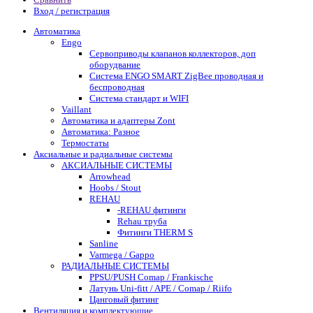
Вход / регистрация
Автоматика
Engo
Сервоприводы клапанов коллекторов, доп
оборудвание
Система ENGO SMART ZigBee проводная и
беспроводная
Система стандарт и WIFI
Vaillant
Автоматика и адаптеры Zont
Автоматика: Разное
Термостаты
Аксиальные и радиальные системы
АКСИАЛЬНЫЕ СИСТЕМЫ
Arrowhead
Hoobs / Stout
REHAU
-REHAU фитинги
Rehau труба
Фитинги THERM S
Sanline
Varmega / Gappo
РАДИАЛЬНЫЕ СИСТЕМЫ
PPSU/PUSH Comap / Frankische
Латунь Uni-fitt / APE / Comap / Riifo
Цанговый фитинг
Вентиляция и комплектующие