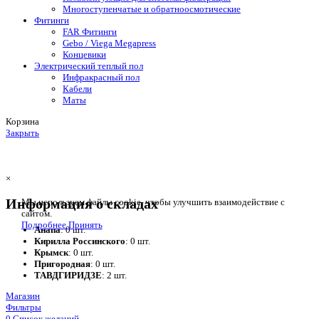
Многоступенчатые и обратноосмотические
Фитинги
FAR Фитинги
Gebo / Viega Megapress
Концевики
Электрический теплый пол
Инфракрасный пол
Кабели
Маты
Корзина
Закрыть
×
Информация о складах
Мы используем файлы cookie, чтобы улучшить взаимодействие с
сайтом.
Подробнее
Принять
Анапа
: 0 шт.
Кирилла Россинского
: 0 шт.
Крымск
: 0 шт.
Пригородная
: 0 шт.
ТАВДГИРИДЗЕ
: 2 шт.
Магазин
Фильтры
0
Список желаний