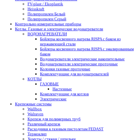
FV-plast / Ekoplastik
Heisskraft
Полипропилен Белый
Полипропилен Серый
Контрольно-измерительные приборы
Котлы. Газовые и электрические водонагреватели
ВОДОНАГРЕВАТЕЛИ
Бойлеры косвенного нагрева RISPA с баком из
нержавеющей стали
Бойлеры косвенного нагрева RISPA с эмалированным
баком
Водонагреватели электрические накопительные
Водонагреватели электрические проточные
Колонки газовые проточные
Комплектующие для водонагревателей
КОТЛЫ
ГАЗОВЫЕ
Настенные
Комплектующие для котлов
Электрические
Крепежные системы
Wallbox
Walraven
Крепеж для полимерных труб
Различный крепеж
Расходники к газовым пистолетам FEDAST
Термоклип
Хомуты / стяжки / шпильки