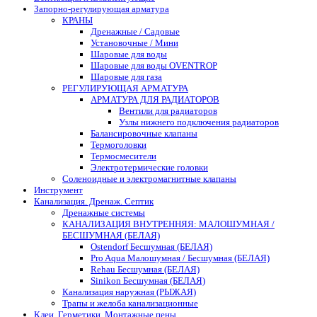
Запорно-регулирующая арматура
КРАНЫ
Дренажные / Садовые
Установочные / Мини
Шаровые для воды
Шаровые для воды OVENTROP
Шаровые для газа
РЕГУЛИРУЮЩАЯ АРМАТУРА
АРМАТУРА ДЛЯ РАДИАТОРОВ
Вентили для радиаторов
Узлы нижнего подключения радиаторов
Балансировочные клапаны
Термоголовки
Термосмесители
Электротермические головки
Соленоидные и электромагнитные клапаны
Инструмент
Канализация. Дренаж. Септик
Дренажные системы
КАНАЛИЗАЦИЯ ВНУТРЕННЯЯ: МАЛОШУМНАЯ /
БЕСШУМНАЯ (БЕЛАЯ)
Ostendorf Бесшумная (БЕЛАЯ)
Pro Aqua Малошумная / Бесшумная (БЕЛАЯ)
Rehau Бесшумная (БЕЛАЯ)
Sinikon Бесшумная (БЕЛАЯ)
Канализация наружная (РЫЖАЯ)
Трапы и желоба канализационные
Клеи. Герметики. Монтажные пены