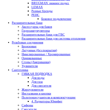
BRUGMAN: нижнее подкл.
LEMAX
Разные бренды
РЕНС
Боковое подключение
Расширительные баки
Аксессуары для баков
Гидроаккумуляторы
Расширительные баки для ГВС
Расширительные баки для системы отопления
Резьбовые соединения
Бронзовые
Латунные (без покрытия)
Никелированные / Хромированные
Оцинкованные
Сгоны (Американки)
Удлинители
Сантехника
ГИБКАЯ ПОДВОДКА
Для воды
Для газа
Для смесителя
Жироуловители
Инсталяции и кнопки
Полотенцесушители и комплектующие
4. Радиаторы Юнифит
Сифоны
Смесители