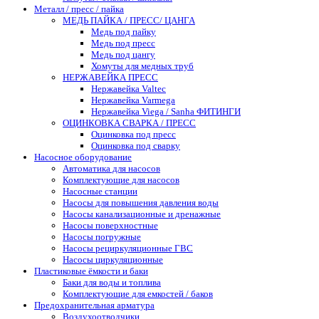
Металл / пресс / пайка
МЕДЬ ПАЙКА / ПРЕСС/ ЦАНГА
Медь под пайку
Медь под пресс
Медь под цангу
Хомуты для медных труб
НЕРЖАВЕЙКА ПРЕСС
Нержавейка Valtec
Нержавейка Varmega
Нержавейка Viega / Sanha ФИТИНГИ
ОЦИНКОВКА СВАРКА / ПРЕСС
Оцинковка под пресс
Оцинковка под сварку
Насосное оборудование
Автоматика для насосов
Комплектующие для насосов
Насосные станции
Насосы для повышения давления воды
Насосы канализационные и дренажные
Насосы поверхностные
Насосы погружные
Насосы рециркуляционные ГВС
Насосы циркуляционные
Пластиковые ёмкости и баки
Баки для воды и топлива
Комплектующие для емкостей / баков
Предохранительная арматура
Воздухоотводчики