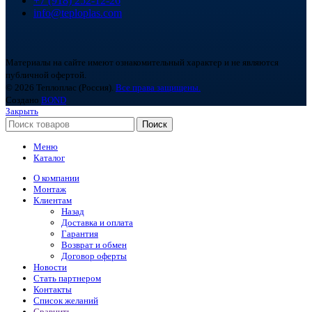
+7 (918) 252-12-26
info@teploplas.com
Материалы на сайте имеют ознакомительный характер и не являются
публичной офертой.
© 2026 Теплоплас (Россия).
Все права защищены.
Создано
BOND
Закрыть
Поиск
Меню
Каталог
О компании
Монтаж
Клиентам
Назад
Доставка и оплата
Гарантия
Возврат и обмен
Договор оферты
Новости
Стать партнером
Контакты
Список желаний
Сравнить