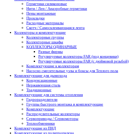
Герметики силиконовые
Нити / Лен / Анаэробные герметики
Пены монтажные
Прокладки
Расходные материалы
Скотч / Самосклеивающаяся лента
Коллекторы и комплектующие
Коллекторные группы
Коллекторные шкафы
КОЛЛЕКТОРЫ ОДИНАРНЫЕ
Разные фирмы
Регулируемые коллекторы FAR (под концевики)
Регулируемые коллекторы FAR (с дюймовой резьбой)
Комплектующие к коллекторам
Насосно смесительные узлы и боксы для Теплого пола
Комплектующие для дымохода
Конденсационные
Нержавеющая сталь
Традиционные
Комплектующие для системы отопления
Гидроразделители
Группы быстрого монтажа и комплектующие
Комплектующие
Распределительные коллекторы
Сервоприводы / Сервомоторы
Теплообменники
Комплектующие из ПНД
Комплектующие из полипропилена