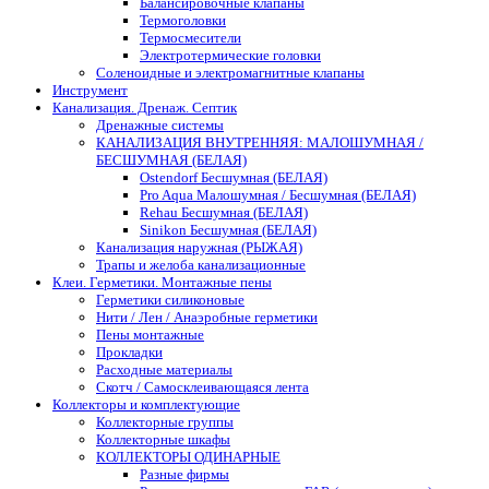
Балансировочные клапаны
Термоголовки
Термосмесители
Электротермические головки
Соленоидные и электромагнитные клапаны
Инструмент
Канализация. Дренаж. Септик
Дренажные системы
КАНАЛИЗАЦИЯ ВНУТРЕННЯЯ: МАЛОШУМНАЯ /
БЕСШУМНАЯ (БЕЛАЯ)
Ostendorf Бесшумная (БЕЛАЯ)
Pro Aqua Малошумная / Бесшумная (БЕЛАЯ)
Rehau Бесшумная (БЕЛАЯ)
Sinikon Бесшумная (БЕЛАЯ)
Канализация наружная (РЫЖАЯ)
Трапы и желоба канализационные
Клеи. Герметики. Монтажные пены
Герметики силиконовые
Нити / Лен / Анаэробные герметики
Пены монтажные
Прокладки
Расходные материалы
Скотч / Самосклеивающаяся лента
Коллекторы и комплектующие
Коллекторные группы
Коллекторные шкафы
КОЛЛЕКТОРЫ ОДИНАРНЫЕ
Разные фирмы