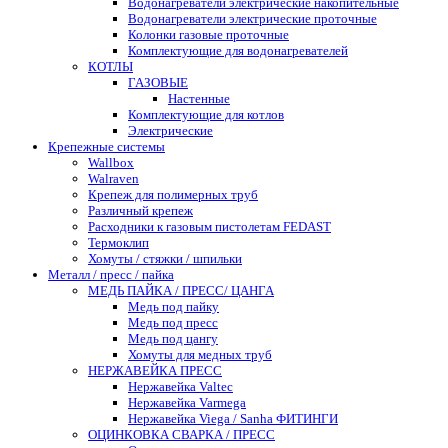
Водонагреватели электрические накопительные
Водонагреватели электрические проточные
Колонки газовые проточные
Комплектующие для водонагревателей
КОТЛЫ
ГАЗОВЫЕ
Настенные
Комплектующие для котлов
Электрические
Крепежные системы
Wallbox
Walraven
Крепеж для полимерных труб
Различный крепеж
Расходники к газовым пистолетам FEDAST
Термоклип
Хомуты / стяжки / шпильки
Металл / пресс / пайка
МЕДЬ ПАЙКА / ПРЕСС/ ЦАНГА
Медь под пайку
Медь под пресс
Медь под цангу
Хомуты для медных труб
НЕРЖАВЕЙКА ПРЕСС
Нержавейка Valtec
Нержавейка Varmega
Нержавейка Viega / Sanha ФИТИНГИ
ОЦИНКОВКА СВАРКА / ПРЕСС