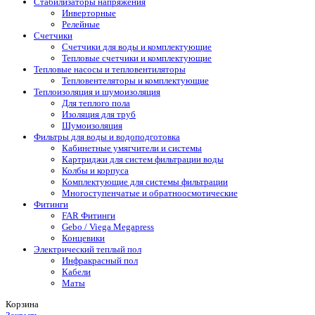
Стабилизаторы напряжения
Инверторные
Релейные
Счетчики
Счетчики для воды и комплектующие
Тепловые счетчики и комплектующие
Тепловые насосы и тепловентиляторы
Тепловентеляторы и комплектующие
Теплоизоляция и шумоизоляция
Для теплого пола
Изоляция для труб
Шумоизоляция
Фильтры для воды и водоподготовка
Кабинетные умягчители и системы
Картриджи для систем фильтрации воды
Колбы и корпуса
Комплектующие для системы фильтрации
Многоступенчатые и обратноосмотические
Фитинги
FAR Фитинги
Gebo / Viega Megapress
Концевики
Электрический теплый пол
Инфракрасный пол
Кабели
Маты
Корзина