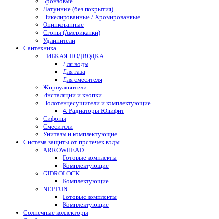
Бронзовые
Латунные (без покрытия)
Никелированные / Хромированные
Оцинкованные
Сгоны (Американки)
Удлинители
Сантехника
ГИБКАЯ ПОДВОДКА
Для воды
Для газа
Для смесителя
Жироуловители
Инсталяции и кнопки
Полотенцесушители и комплектующие
4. Радиаторы Юнифит
Сифоны
Смесители
Унитазы и комплектующие
Система защиты от протечек воды
ARROWHEAD
Готовые комплекты
Комплектующие
GIDROLOCK
Комплектующие
NEPTUN
Готовые комплекты
Комплектующие
Солнечные коллекторы