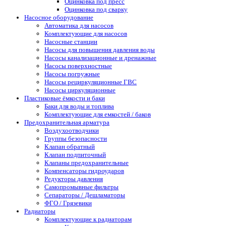
Оцинковка под пресс
Оцинковка под сварку
Насосное оборудование
Автоматика для насосов
Комплектующие для насосов
Насосные станции
Насосы для повышения давления воды
Насосы канализационные и дренажные
Насосы поверхностные
Насосы погружные
Насосы рециркуляционные ГВС
Насосы циркуляционные
Пластиковые ёмкости и баки
Баки для воды и топлива
Комплектующие для емкостей / баков
Предохранительная арматура
Воздухоотводчики
Группы безопасности
Клапан обратный
Клапан подпиточный
Клапаны предохранительные
Компенсаторы гидроударов
Редукторы давления
Самопромывные фильтры
Сепараторы / Дешламаторы
ФГО / Грязевики
Радиаторы
Комплектующие к радиаторам