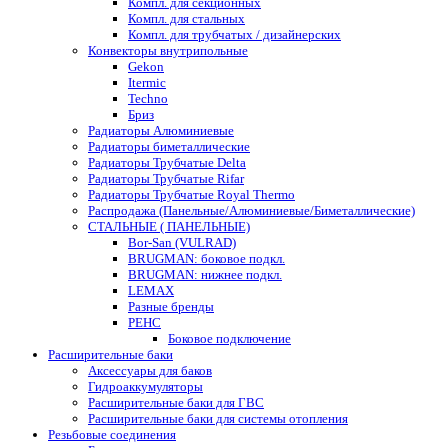
Компл. для секционных
Компл. для стальных
Компл. для трубчатых / дизайнерских
Конвекторы внутрипольные
Gekon
Itermic
Techno
Бриз
Радиаторы Алюминиевые
Радиаторы биметаллические
Радиаторы Трубчатые Delta
Радиаторы Трубчатые Rifar
Радиаторы Трубчатые Royal Thermo
Распродажа (Панельные/Алюминиевые/Биметаллические)
СТАЛЬНЫЕ ( ПАНЕЛЬНЫЕ)
Bor-San (VULRAD)
BRUGMAN: боковое подкл.
BRUGMAN: нижнее подкл.
LEMAX
Разные бренды
РЕНС
Боковое подключение
Расширительные баки
Аксессуары для баков
Гидроаккумуляторы
Расширительные баки для ГВС
Расширительные баки для системы отопления
Резьбовые соединения