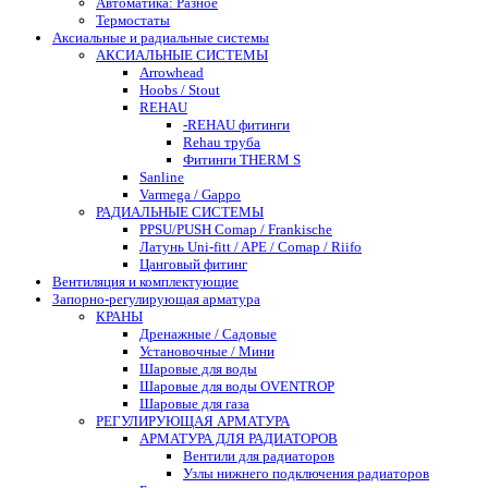
Автоматика: Разное
Термостаты
Аксиальные и радиальные системы
АКСИАЛЬНЫЕ СИСТЕМЫ
Arrowhead
Hoobs / Stout
REHAU
-REHAU фитинги
Rehau труба
Фитинги THERM S
Sanline
Varmega / Gappo
РАДИАЛЬНЫЕ СИСТЕМЫ
PPSU/PUSH Comap / Frankische
Латунь Uni-fitt / APE / Comap / Riifo
Цанговый фитинг
Вентиляция и комплектующие
Запорно-регулирующая арматура
КРАНЫ
Дренажные / Садовые
Установочные / Мини
Шаровые для воды
Шаровые для воды OVENTROP
Шаровые для газа
РЕГУЛИРУЮЩАЯ АРМАТУРА
АРМАТУРА ДЛЯ РАДИАТОРОВ
Вентили для радиаторов
Узлы нижнего подключения радиаторов