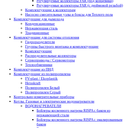
Регулируемые коллекторы FAR (под концевики)
Регулируемые коллекторы FAR (с дюймовой резьбой)
Комплектующие к коллекторам
Насосно смесительные узлы и боксы для Теплого пола
Комплектующие для дымохода
Конденсационные
Нержавеющая сталь
Традиционные
Комплектующие для системы отопления
Гидроразделители
Группы быстрого монтажа и комплектующие
Комплектующие
Распределительные коллекторы
Сервоприводы / Сервомоторы
Теплообменники
Комплектующие из ПНД
Комплектующие из полипропилена
FV-plast / Ekoplastik
Heisskraft
Полипропилен Белый
Полипропилен Серый
Контрольно-измерительные приборы
Котлы. Газовые и электрические водонагреватели
ВОДОНАГРЕВАТЕЛИ
Бойлеры косвенного нагрева RISPA с баком из
нержавеющей стали
Бойлеры косвенного нагрева RISPA с эмалированным
баком