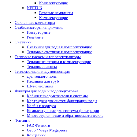
Комплектующие
NEPTUN
Готовые комплекты
Комплектующие
Солнечные коллекторы
Стабилизаторы напряжения
Инверторные
Релейные
Счетчики
Счетчики для воды и комплектующие
Тепловые счетчики и комплектующие
Тепловые насосы и тепловентиляторы
Тепловентеляторы и комплектующие
Тепловые насосы
Теплоизоляция и шумоизоляция
Для теплого пола
Изоляция для труб
Шумоизоляция
Фильтры для воды и водоподготовка
Кабинетные умягчители и системы
Картриджи для систем фильтрации воды
Колбы и корпуса
Комплектующие для системы фильтрации
Многоступенчатые и обратноосмотические
Фитинги
FAR Фитинги
Gebo / Viega Megapress
Концевики