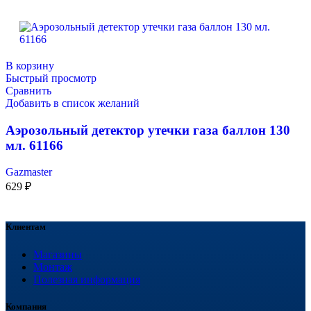
В корзину
Быстрый просмотр
Сравнить
Добавить в список желаний
Аэрозольный детектор утечки газа баллон 130
мл. 61166
Gazmaster
629
₽
Клиентам
Магазины
Монтаж
Полезная информация
Компания