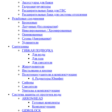
Аксессуары для баков
Гидроаккумуляторы
Расширительные баки для ГВС
Расширительные баки для системы отопления
Резьбовые соединения
Бронзовые
Латунные (без покрытия)
Никелированные / Хромированные
Оцинкованные
Сгоны (Американки)
Удлинители
Сантехника
ГИБКАЯ ПОДВОДКА
Для воды
Для газа
Для смесителя
Жироуловители
Инсталяции и кнопки
Полотенцесушители и комплектующие
4. Радиаторы Юнифит
Сифоны
Смесители
Унитазы и комплектующие
Система защиты от протечек воды
ARROWHEAD
Готовые комплекты
Комплектующие
GIDROLOCK