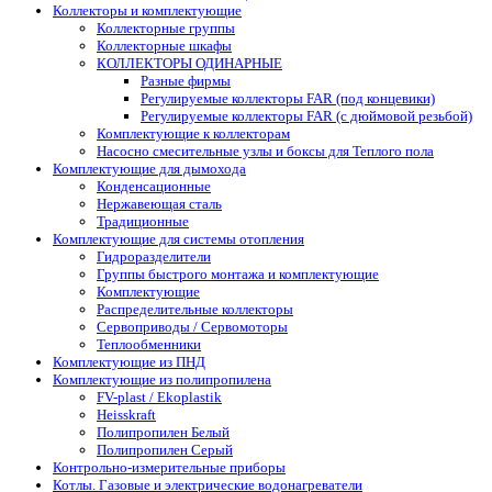
Коллекторы и комплектующие
Коллекторные группы
Коллекторные шкафы
КОЛЛЕКТОРЫ ОДИНАРНЫЕ
Разные фирмы
Регулируемые коллекторы FAR (под концевики)
Регулируемые коллекторы FAR (с дюймовой резьбой)
Комплектующие к коллекторам
Насосно смесительные узлы и боксы для Теплого пола
Комплектующие для дымохода
Конденсационные
Нержавеющая сталь
Традиционные
Комплектующие для системы отопления
Гидроразделители
Группы быстрого монтажа и комплектующие
Комплектующие
Распределительные коллекторы
Сервоприводы / Сервомоторы
Теплообменники
Комплектующие из ПНД
Комплектующие из полипропилена
FV-plast / Ekoplastik
Heisskraft
Полипропилен Белый
Полипропилен Серый
Контрольно-измерительные приборы
Котлы. Газовые и электрические водонагреватели