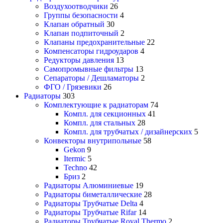
Воздухоотводчики
26
Группы безопасности
4
Клапан обратный
30
Клапан подпиточный
2
Клапаны предохранительные
22
Компенсаторы гидроударов
4
Редукторы давления
13
Самопромывные фильтры
13
Сепараторы / Дешламаторы
2
ФГО / Грязевики
26
Радиаторы
303
Комплектующие к радиаторам
74
Компл. для секционных
41
Компл. для стальных
28
Компл. для трубчатых / дизайнерских
5
Конвекторы внутрипольные
58
Gekon
9
Itermic
5
Techno
42
Бриз
2
Радиаторы Алюминиевые
19
Радиаторы биметаллические
28
Радиаторы Трубчатые Delta
4
Радиаторы Трубчатые Rifar
14
Радиаторы Трубчатые Royal Thermo
2