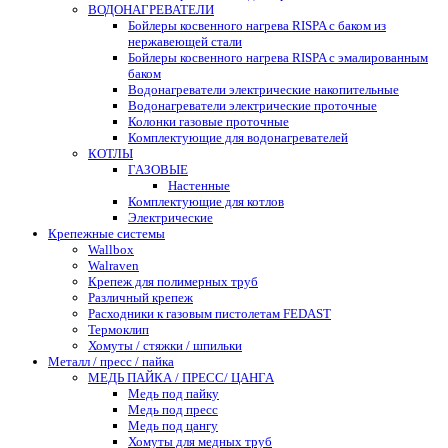
ВОДОНАГРЕВАТЕЛИ
Бойлеры косвенного нагрева RISPA с баком из
нержавеющей стали
Бойлеры косвенного нагрева RISPA с эмалированным
баком
Водонагреватели электрические накопительные
Водонагреватели электрические проточные
Колонки газовые проточные
Комплектующие для водонагревателей
КОТЛЫ
ГАЗОВЫЕ
Настенные
Комплектующие для котлов
Электрические
Крепежные системы
Wallbox
Walraven
Крепеж для полимерных труб
Различный крепеж
Расходники к газовым пистолетам FEDAST
Термоклип
Хомуты / стяжки / шпильки
Металл / пресс / пайка
МЕДЬ ПАЙКА / ПРЕСС/ ЦАНГА
Медь под пайку
Медь под пресс
Медь под цангу
Хомуты для медных труб