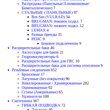
Распродажа (Панельные/Алюминиевые/
Биметаллические)
7
СТАЛЬНЫЕ ( ПАНЕЛЬНЫЕ)
97
Bor-San (VULRAD)
34
BRUGMAN: боковое подкл.
7
BRUGMAN: нижнее подкл.
12
LEMAX
4
Разные бренды
31
РЕНС
9
Боковое подключение
9
Расширительные баки
46
Аксессуары для баков
21
Гидроаккумуляторы
6
Расширительные баки для ГВС
10
Расширительные баки для системы отопления
9
Резьбовые соединения
652
Бронзовые
17
Латунные (без покрытия)
96
Никелированные / Хромированные
282
Оцинкованные
92
Сгоны (Американки)
65
Удлинители
100
Сантехника
367
ГИБКАЯ ПОДВОДКА
72
Для воды
40