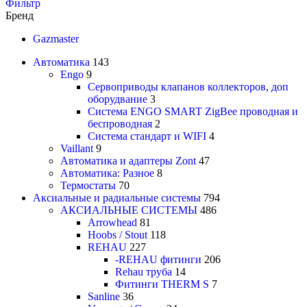
Фильтр
Бренд
Gazmaster
Автоматика
143
Engo
9
Сервоприводы клапанов коллекторов, доп
оборудвание
3
Система ENGO SMART ZigBee проводная и
беспроводная
2
Система стандарт и WIFI
4
Vaillant
9
Автоматика и адаптеры Zont
47
Автоматика: Разное
8
Термостаты
70
Аксиальные и радиальные системы
794
АКСИАЛЬНЫЕ СИСТЕМЫ
486
Arrowhead
81
Hoobs / Stout
118
REHAU
227
-REHAU фитинги
206
Rehau труба
14
Фитинги THERM S
7
Sanline
36