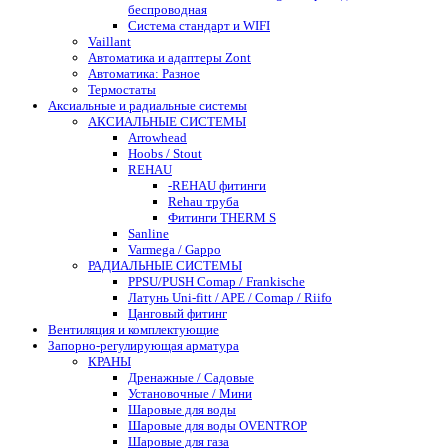
беспроводная
Система стандарт и WIFI
Vaillant
Автоматика и адаптеры Zont
Автоматика: Разное
Термостаты
Аксиальные и радиальные системы
АКСИАЛЬНЫЕ СИСТЕМЫ
Arrowhead
Hoobs / Stout
REHAU
-REHAU фитинги
Rehau труба
Фитинги THERM S
Sanline
Varmega / Gappo
РАДИАЛЬНЫЕ СИСТЕМЫ
PPSU/PUSH Comap / Frankische
Латунь Uni-fitt / APE / Comap / Riifo
Цанговый фитинг
Вентиляция и комплектующие
Запорно-регулирующая арматура
КРАНЫ
Дренажные / Садовые
Установочные / Мини
Шаровые для воды
Шаровые для воды OVENTROP
Шаровые для газа