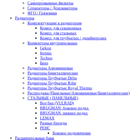
Самопромывные фильтры
Сепараторы / Дешламаторы
ФГО / Грязевики
Радиаторы
Комплектующие к радиаторам
Компл. для секционных
Компл. для стальных
Компл. для трубчатых / дизайнерских
Конвекторы внутрипольные
Gekon
Itermic
Techno
Бриз
Радиаторы Алюминиевые
Радиаторы биметаллические
Радиаторы Трубчатые Delta
Радиаторы Трубчатые Rifar
Радиаторы Трубчатые Royal Thermo
Распродажа (Панельные/Алюминиевые/Биметаллические)
СТАЛЬНЫЕ ( ПАНЕЛЬНЫЕ)
Bor-San (VULRAD)
BRUGMAN: боковое подкл.
BRUGMAN: нижнее подкл.
LEMAX
Разные бренды
РЕНС
Боковое подключение
Расширительные баки