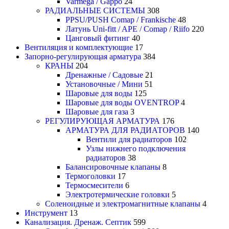
Varmega / Gappo
24
РАДИАЛЬНЫЕ СИСТЕМЫ
308
PPSU/PUSH Comap / Frankische
48
Латунь Uni-fitt / APE / Comap / Riifo
220
Цанговый фитинг
40
Вентиляция и комплектующие
17
Запорно-регулирующая арматура
384
КРАНЫ
204
Дренажные / Садовые
21
Установочные / Мини
51
Шаровые для воды
125
Шаровые для воды OVENTROP
4
Шаровые для газа
3
РЕГУЛИРУЮЩАЯ АРМАТУРА
176
АРМАТУРА ДЛЯ РАДИАТОРОВ
140
Вентили для радиаторов
102
Узлы нижнего подключения
радиаторов
38
Балансировочные клапаны
8
Термоголовки
17
Термосмесители
6
Электротермические головки
5
Соленоидные и электромагнитные клапаны
4
Инструмент
13
Канализация. Дренаж. Септик
599