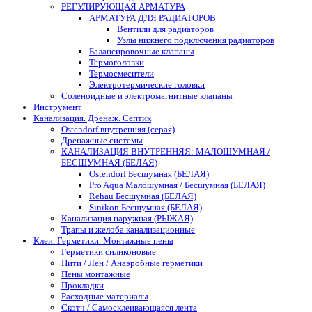
РЕГУЛИРУЮЩАЯ АРМАТУРА
АРМАТУРА ДЛЯ РАДИАТОРОВ
Вентили для радиаторов
Узлы нижнего подключения радиаторов
Балансировочные клапаны
Термоголовки
Термосмесители
Электротермические головки
Соленоидные и электромагнитные клапаны
Инструмент
Канализация. Дренаж. Септик
Ostendorf внутренняя (серая)
Дренажные системы
КАНАЛИЗАЦИЯ ВНУТРЕННЯЯ: МАЛОШУМНАЯ /
БЕСШУМНАЯ (БЕЛАЯ)
Ostendorf Бесшумная (БЕЛАЯ)
Pro Aqua Малошумная / Бесшумная (БЕЛАЯ)
Rehau Бесшумная (БЕЛАЯ)
Sinikon Бесшумная (БЕЛАЯ)
Канализация наружная (РЫЖАЯ)
Трапы и желоба канализационные
Клеи. Герметики. Монтажные пены
Герметики силиконовые
Нити / Лен / Анаэробные герметики
Пены монтажные
Прокладки
Расходные материалы
Скотч / Самосклеивающаяся лента