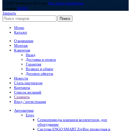
© 2026 Теплоплас (Россия).
Все права защищены.
Создано
BOND
Закрыть
Поиск
Меню
Каталог
О компании
Монтаж
Клиентам
Назад
Доставка и оплата
Гарантия
Возврат и обмен
Договор оферты
Новости
Стать партнером
Контакты
Список желаний
Сравнить
Вход / регистрация
Автоматика
Engo
Сервоприводы клапанов коллекторов, доп
оборудвание
Система ENGO SMART ZigBee проводная и