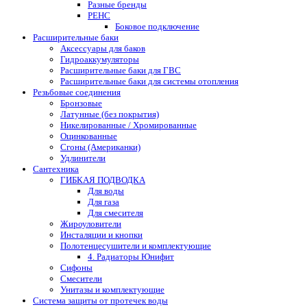
Разные бренды
РЕНС
Боковое подключение
Расширительные баки
Аксессуары для баков
Гидроаккумуляторы
Расширительные баки для ГВС
Расширительные баки для системы отопления
Резьбовые соединения
Бронзовые
Латунные (без покрытия)
Никелированные / Хромированные
Оцинкованные
Сгоны (Американки)
Удлинители
Сантехника
ГИБКАЯ ПОДВОДКА
Для воды
Для газа
Для смесителя
Жироуловители
Инсталяции и кнопки
Полотенцесушители и комплектующие
4. Радиаторы Юнифит
Сифоны
Смесители
Унитазы и комплектующие
Система защиты от протечек воды