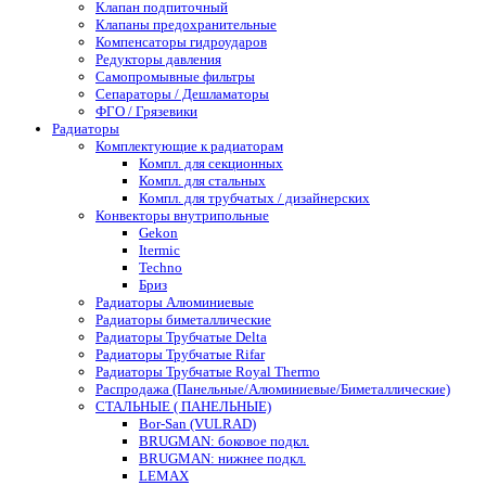
Клапан подпиточный
Клапаны предохранительные
Компенсаторы гидроударов
Редукторы давления
Самопромывные фильтры
Сепараторы / Дешламаторы
ФГО / Грязевики
Радиаторы
Комплектующие к радиаторам
Компл. для секционных
Компл. для стальных
Компл. для трубчатых / дизайнерских
Конвекторы внутрипольные
Gekon
Itermic
Techno
Бриз
Радиаторы Алюминиевые
Радиаторы биметаллические
Радиаторы Трубчатые Delta
Радиаторы Трубчатые Rifar
Радиаторы Трубчатые Royal Thermo
Распродажа (Панельные/Алюминиевые/Биметаллические)
СТАЛЬНЫЕ ( ПАНЕЛЬНЫЕ)
Bor-San (VULRAD)
BRUGMAN: боковое подкл.
BRUGMAN: нижнее подкл.
LEMAX