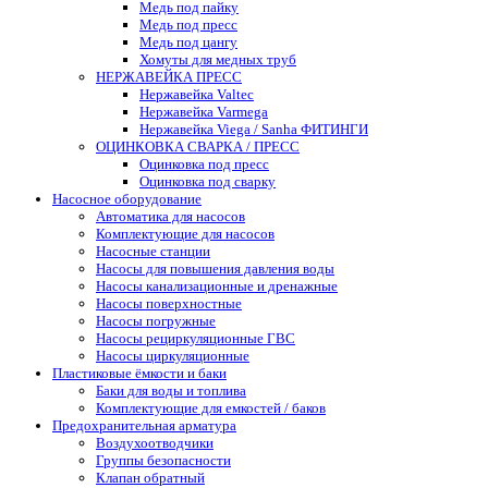
Медь под пайку
Медь под пресс
Медь под цангу
Хомуты для медных труб
НЕРЖАВЕЙКА ПРЕСС
Нержавейка Valtec
Нержавейка Varmega
Нержавейка Viega / Sanha ФИТИНГИ
ОЦИНКОВКА СВАРКА / ПРЕСС
Оцинковка под пресс
Оцинковка под сварку
Насосное оборудование
Автоматика для насосов
Комплектующие для насосов
Насосные станции
Насосы для повышения давления воды
Насосы канализационные и дренажные
Насосы поверхностные
Насосы погружные
Насосы рециркуляционные ГВС
Насосы циркуляционные
Пластиковые ёмкости и баки
Баки для воды и топлива
Комплектующие для емкостей / баков
Предохранительная арматура
Воздухоотводчики
Группы безопасности
Клапан обратный