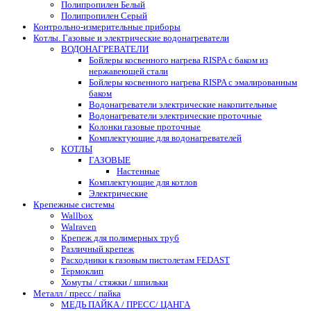
Полипропилен Белый
Полипропилен Серый
Контрольно-измерительные приборы
Котлы. Газовые и электрические водонагреватели
ВОДОНАГРЕВАТЕЛИ
Бойлеры косвенного нагрева RISPA с баком из
нержавеющей стали
Бойлеры косвенного нагрева RISPA с эмалированным
баком
Водонагреватели электрические накопительные
Водонагреватели электрические проточные
Колонки газовые проточные
Комплектующие для водонагревателей
КОТЛЫ
ГАЗОВЫЕ
Настенные
Комплектующие для котлов
Электрические
Крепежные системы
Wallbox
Walraven
Крепеж для полимерных труб
Различный крепеж
Расходники к газовым пистолетам FEDAST
Термоклип
Хомуты / стяжки / шпильки
Металл / пресс / пайка
МЕДЬ ПАЙКА / ПРЕСС/ ЦАНГА