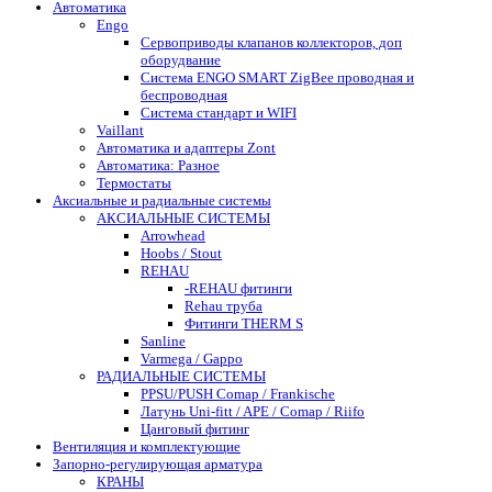
Автоматика
Engo
Сервоприводы клапанов коллекторов, доп
оборудвание
Система ENGO SMART ZigBee проводная и
беспроводная
Система стандарт и WIFI
Vaillant
Автоматика и адаптеры Zont
Автоматика: Разное
Термостаты
Аксиальные и радиальные системы
АКСИАЛЬНЫЕ СИСТЕМЫ
Arrowhead
Hoobs / Stout
REHAU
-REHAU фитинги
Rehau труба
Фитинги THERM S
Sanline
Varmega / Gappo
РАДИАЛЬНЫЕ СИСТЕМЫ
PPSU/PUSH Comap / Frankische
Латунь Uni-fitt / APE / Comap / Riifo
Цанговый фитинг
Вентиляция и комплектующие
Запорно-регулирующая арматура
КРАНЫ