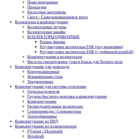
Пены монтажные
Прокладки
Расходные материалы
Скотч / Самосклеивающаяся лента
Коллекторы и комплектующие
Коллекторные группы
Коллекторные шкафы
КОЛЛЕКТОРЫ ОДИНАРНЫЕ
Разные фирмы
Регулируемые коллекторы FAR (под концевики)
Регулируемые коллекторы FAR (с дюймовой резьбой)
Комплектующие к коллекторам
Насосно смесительные узлы и боксы для Теплого пола
Комплектующие для дымохода
Конденсационные
Нержавеющая сталь
Традиционные
Комплектующие для системы отопления
Гидроразделители
Группы быстрого монтажа и комплектующие
Комплектующие
Распределительные коллекторы
Сервоприводы / Сервомоторы
Теплообменники
Комплектующие из ПНД
Комплектующие из полипропилена
FV-plast / Ekoplastik
Heisskraft