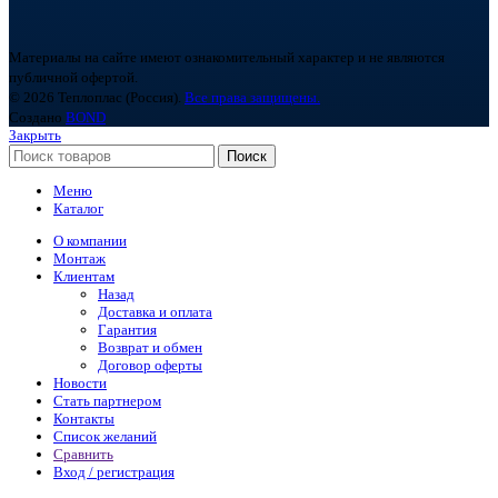
Материалы на сайте имеют ознакомительный характер и не являются
публичной офертой.
© 2026 Теплоплас (Россия).
Все права защищены.
Создано
BOND
Закрыть
Поиск
Меню
Каталог
О компании
Монтаж
Клиентам
Назад
Доставка и оплата
Гарантия
Возврат и обмен
Договор оферты
Новости
Стать партнером
Контакты
Список желаний
Сравнить
Вход / регистрация