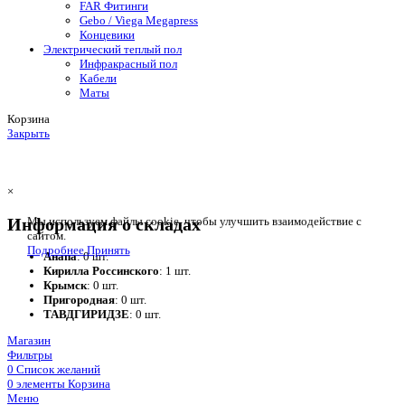
FAR Фитинги
Gebo / Viega Megapress
Концевики
Электрический теплый пол
Инфракрасный пол
Кабели
Маты
Корзина
Закрыть
×
Информация о складах
Мы используем файлы cookie, чтобы улучшить взаимодействие с
сайтом.
Подробнее
Принять
Анапа
: 0 шт.
Кирилла Россинского
: 1 шт.
Крымск
: 0 шт.
Пригородная
: 0 шт.
ТАВДГИРИДЗЕ
: 0 шт.
Магазин
Фильтры
0
Список желаний
0
элементы
Корзина
Меню