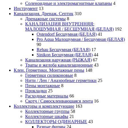
Соленоидные и электромагнитные клапаны
4
Инструмент
13
Канализация. Дренаж. Септик
310
Дренажные системы
8
КАНАЛИЗАЦИЯ ВНУТРЕННЯЯ:
МАЛОШУМНАЯ / БЕСШУМНАЯ (БЕЛАЯ)
192
Ostendorf Бесшумная (БЕЛАЯ)
41
Pro Aqua Малошумная / Бесшумная (БЕЛАЯ)
90
Rehau Бесшумная (БЕЛАЯ)
17
Sinikon Бесшумная (БЕЛАЯ)
44
Канализация наружная (РЫЖАЯ)
67
Трапы и желоба канализационные
43
Клеи. Герметики. Монтажные пены
148
Герметики силиконовые
8
Нити / Лен / Анаэробные герметики
25
Пены монтажные
8
Прокладки
25
Расходные материалы
66
Скотч / Самосклеивающаяся лента
16
Коллекторы и комплектующие
163
Коллекторные группы
58
Коллекторные шкафы
21
КОЛЛЕКТОРЫ ОДИНАРНЫЕ
43
Разные фирмы
24