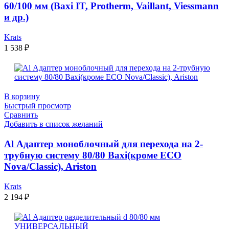
60/100 мм (Baxi IT, Protherm, Vaillant, Viessmann
и др.)
Krats
1 538
₽
В корзину
Быстрый просмотр
Сравнить
Добавить в список желаний
Al Адаптер моноблочный для перехода на 2-
трубную систему 80/80 Baxi(кроме ECO
Nova/Classic), Ariston
Krats
2 194
₽