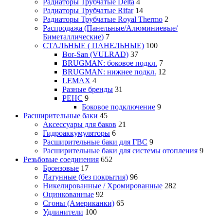
Радиаторы Трубчатые Delta
4
Радиаторы Трубчатые Rifar
14
Радиаторы Трубчатые Royal Thermo
2
Распродажа (Панельные/Алюминиевые/
Биметаллические)
7
СТАЛЬНЫЕ ( ПАНЕЛЬНЫЕ)
100
Bor-San (VULRAD)
37
BRUGMAN: боковое подкл.
7
BRUGMAN: нижнее подкл.
12
LEMAX
4
Разные бренды
31
РЕНС
9
Боковое подключение
9
Расширительные баки
45
Аксессуары для баков
21
Гидроаккумуляторы
6
Расширительные баки для ГВС
9
Расширительные баки для системы отопления
9
Резьбовые соединения
652
Бронзовые
17
Латунные (без покрытия)
96
Никелированные / Хромированные
282
Оцинкованные
92
Сгоны (Американки)
65
Удлинители
100