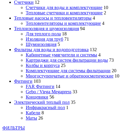
Счетчики
12
Счетчики для воды и комплектующие
10
Тепловые счетчики и комплектующие
2
Тепловые насосы и тепловентиляторы
4
Тепловентеляторы и комплектующие
4
Теплоизоляция и шумоизоляция
94
Для теплого пола
18
Изоляция для труб
71
Шумоизоляция
5
Фильтры для воды и водоподготовка
132
Кабинетные умягчители и системы
4
Картриджи для систем фильтрации воды
73
Колбы и корпуса
25
Комплектующие для системы фильтрации
20
Многоступенчатые и обратноосмотические
10
Фитинги
103
FAR Фитинги
14
Gebo / Viega Megapress
33
Концевики
56
Электрический теплый пол
35
Инфракрасный пол
1
Кабели
8
Маты
26
ФИЛЬТРЫ