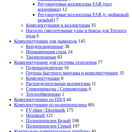
Регулируемые коллекторы FAR (под
концевики)
12
Регулируемые коллекторы FAR (с дюймовой
резьбой)
7
Комплектующие к коллекторам
35
Насосно смесительные узлы и боксы для Теплого
пола
6
Комплектующие для дымохода
145
Конденсационные
38
Нержавеющая сталь
24
Традиционные
83
Комплектующие для системы отопления
77
Гидроразделители
16
Группы быстрого монтажа и комплектующие
35
Комплектующие
8
Распределительные коллекторы
11
Сервоприводы / Сервомоторы
6
Теплообменники
1
Комплектующие из ПНД
44
Комплектующие из полипропилена
691
FV-plast / Ekoplastik
175
Heisskraft
121
Полипропилен Белый
198
Полипропилен Серый
197
Контрольно-измерительные приборы
40