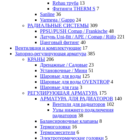
Rehau труба
13
Фитинги THERM S
7
Sanline
36
Varmega / Gappo
24
РАДИАЛЬНЫЕ СИСТЕМЫ
309
PPSU/PUSH Comap / Frankische
48
Латунь Uni-fitt / APE / Comap / Riifo
221
Цанговый фитинг
40
Вентиляция и комплектующие
17
Запорно-регулирующая арматура
385
КРАНЫ
206
Дренажные / Садовые
23
Установочные / Мини
51
Шаровые для воды
125
Шаровые для воды OVENTROP
4
Шаровые для газа
3
РЕГУЛИРУЮЩАЯ АРМАТУРА
175
АРМАТУРА ДЛЯ РАДИАТОРОВ
140
Вентили для радиаторов
102
Узлы нижнего подключения
радиаторов
38
Балансировочные клапаны
8
Термоголовки
16
Термосмесители
6
Электротермические головки
5