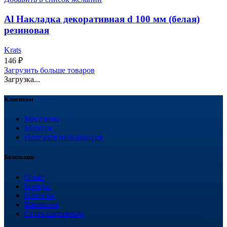
Al Накладка декоративная d 100 мм (белая)
резиновая
Krats
146
₽
Загрузить больше товаров
Загрузка...
Клиентам
Магазины
Монтаж
Полезная информация
Компания
О нас
Бренды
Новости
Вакансии
Стать партнером