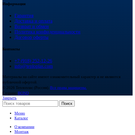
Информация
Гарантия
Доставка и оплата
Возврат и обмен
Политика конфиденциальности
Договор оферты
Контакты
+7 (918) 252-12-26
info@teploplas.com
Материалы на сайте имеют ознакомительный характер и не являются
публичной офертой.
© 2026 Теплоплас (Россия).
Все права защищены.
Создано
BOND
Закрыть
Поиск
Меню
Каталог
О компании
Монтаж