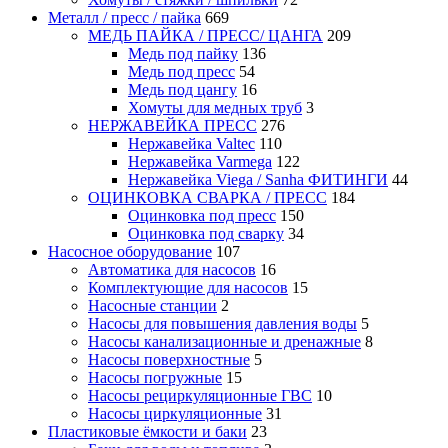
Металл / пресс / пайка
669
МЕДЬ ПАЙКА / ПРЕСС/ ЦАНГА
209
Медь под пайку
136
Медь под пресс
54
Медь под цангу
16
Хомуты для медных труб
3
НЕРЖАВЕЙКА ПРЕСС
276
Нержавейка Valtec
110
Нержавейка Varmega
122
Нержавейка Viega / Sanha ФИТИНГИ
44
ОЦИНКОВКА СВАРКА / ПРЕСС
184
Оцинковка под пресс
150
Оцинковка под сварку
34
Насосное оборудование
107
Автоматика для насосов
16
Комплектующие для насосов
15
Насосные станции
2
Насосы для повышения давления воды
5
Насосы канализационные и дренажные
8
Насосы поверхностные
5
Насосы погружные
15
Насосы рециркуляционные ГВС
10
Насосы циркуляционные
31
Пластиковые ёмкости и баки
23