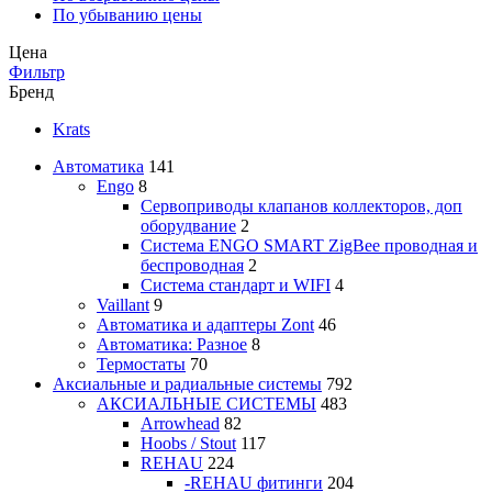
По убыванию цены
Цена
Фильтр
Бренд
Krats
Автоматика
141
Engo
8
Сервоприводы клапанов коллекторов, доп
оборудвание
2
Система ENGO SMART ZigBee проводная и
беспроводная
2
Система стандарт и WIFI
4
Vaillant
9
Автоматика и адаптеры Zont
46
Автоматика: Разное
8
Термостаты
70
Аксиальные и радиальные системы
792
АКСИАЛЬНЫЕ СИСТЕМЫ
483
Arrowhead
82
Hoobs / Stout
117
REHAU
224
-REHAU фитинги
204