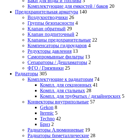
Баки для воды и топлива
3
Комплектующие для емкостей / баков
20
Предохранительная арматура
140
Воздухоотводчики
26
Группы безопасности
4
Клапан обратный
29
Клапан подпиточный
2
Клапаны предохранительные
22
Компенсаторы гидроударов
4
Редукторы давления
13
Самопромывные фильтры
13
Сепараторы / Дешламаторы
2
ФГО / Грязевики
25
Радиаторы
305
Комплектующие к радиаторам
74
Компл. для секционных
41
Компл. для стальных
28
Компл. для трубчатых / дизайнерских
5
Конвекторы внутрипольные
57
Gekon
8
Itermic
5
Techno
42
Бриз
2
Радиаторы Алюминиевые
19
Радиаторы биметаллические
28