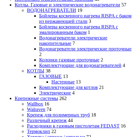
Котлы. Газовые и электрические водонагреватели
57
ВОДОНАГРЕВАТЕЛИ
19
Бойлеры косвенного нагрева RISPA с баком
из нержавеющей стали
3
Бойлеры косвенного нагрева RISPA с
эмалированным баком
1
Водонагреватели электрические
накопительные
7
Водонагреватели электрические проточные
2
Колонки газовые проточные
2
Комплектующие для водонагревателей
4
КОТЛЫ
38
ГАЗОВЫЕ
13
Настенные
13
Комплектующие для котлов
21
Электрические
4
Крепежные системы
262
Wallbox
16
Walraven
74
Крепеж для полимерных труб
18
Различный крепеж
44
Расходники к газовым пистолетам FEDAST
16
Термоклип
22
Хомуты / стяжки / шпильки
72