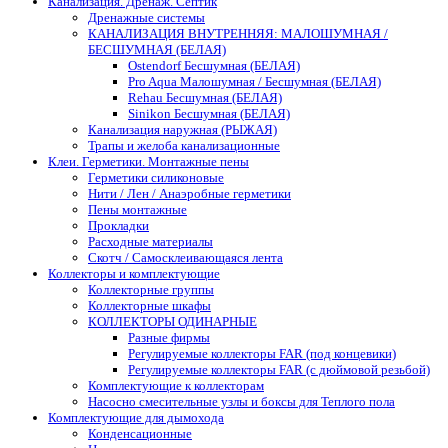
Канализация. Дренаж. Септик
Дренажные системы
КАНАЛИЗАЦИЯ ВНУТРЕННЯЯ: МАЛОШУМНАЯ /
БЕСШУМНАЯ (БЕЛАЯ)
Ostendorf Бесшумная (БЕЛАЯ)
Pro Aqua Малошумная / Бесшумная (БЕЛАЯ)
Rehau Бесшумная (БЕЛАЯ)
Sinikon Бесшумная (БЕЛАЯ)
Канализация наружная (РЫЖАЯ)
Трапы и желоба канализационные
Клеи. Герметики. Монтажные пены
Герметики силиконовые
Нити / Лен / Анаэробные герметики
Пены монтажные
Прокладки
Расходные материалы
Скотч / Самосклеивающаяся лента
Коллекторы и комплектующие
Коллекторные группы
Коллекторные шкафы
КОЛЛЕКТОРЫ ОДИНАРНЫЕ
Разные фирмы
Регулируемые коллекторы FAR (под концевики)
Регулируемые коллекторы FAR (с дюймовой резьбой)
Комплектующие к коллекторам
Насосно смесительные узлы и боксы для Теплого пола
Комплектующие для дымохода
Конденсационные