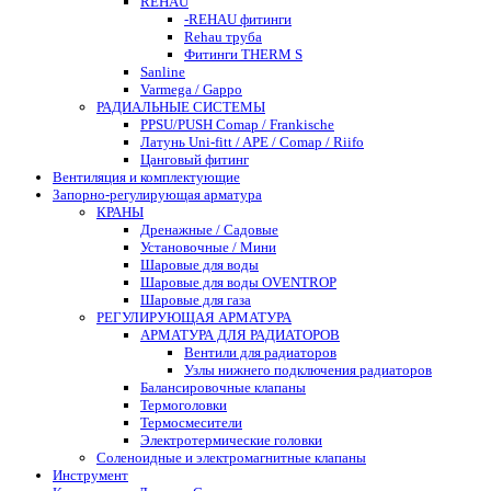
REHAU
-REHAU фитинги
Rehau труба
Фитинги THERM S
Sanline
Varmega / Gappo
РАДИАЛЬНЫЕ СИСТЕМЫ
PPSU/PUSH Comap / Frankische
Латунь Uni-fitt / APE / Comap / Riifo
Цанговый фитинг
Вентиляция и комплектующие
Запорно-регулирующая арматура
КРАНЫ
Дренажные / Садовые
Установочные / Мини
Шаровые для воды
Шаровые для воды OVENTROP
Шаровые для газа
РЕГУЛИРУЮЩАЯ АРМАТУРА
АРМАТУРА ДЛЯ РАДИАТОРОВ
Вентили для радиаторов
Узлы нижнего подключения радиаторов
Балансировочные клапаны
Термоголовки
Термосмесители
Электротермические головки
Соленоидные и электромагнитные клапаны
Инструмент