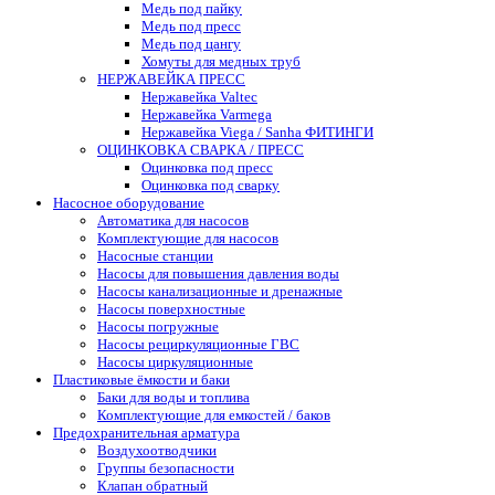
Медь под пайку
Медь под пресс
Медь под цангу
Хомуты для медных труб
НЕРЖАВЕЙКА ПРЕСС
Нержавейка Valtec
Нержавейка Varmega
Нержавейка Viega / Sanha ФИТИНГИ
ОЦИНКОВКА СВАРКА / ПРЕСС
Оцинковка под пресс
Оцинковка под сварку
Насосное оборудование
Автоматика для насосов
Комплектующие для насосов
Насосные станции
Насосы для повышения давления воды
Насосы канализационные и дренажные
Насосы поверхностные
Насосы погружные
Насосы рециркуляционные ГВС
Насосы циркуляционные
Пластиковые ёмкости и баки
Баки для воды и топлива
Комплектующие для емкостей / баков
Предохранительная арматура
Воздухоотводчики
Группы безопасности
Клапан обратный