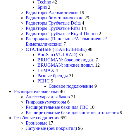
Techno
42
Бриз
2
Радиаторы Алюминиевые
19
Радиаторы биметаллические
29
Радиаторы Трубчатые Delta
4
Радиаторы Трубчатые Rifar
14
Радиаторы Трубчатые Royal Thermo
2
Распродажа (Панельные/Алюминиевые/
Биметаллические)
7
СТАЛЬНЫЕ ( ПАНЕЛЬНЫЕ)
98
Bor-San (VULRAD)
35
BRUGMAN: боковое подкл.
7
BRUGMAN: нижнее подкл.
12
LEMAX
4
Разные бренды
31
РЕНС
9
Боковое подключение
9
Расширительные баки
46
Аксессуары для баков
21
Гидроаккумуляторы
6
Расширительные баки для ГВС
10
Расширительные баки для системы отопления
9
Резьбовые соединения
652
Бронзовые
17
Латунные (без покрытия)
96