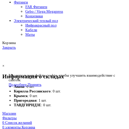
Фитинги
FAR Фитинги
Gebo / Viega Megapress
Концевики
Электрический теплый пол
Инфракрасный пол
Кабели
Маты
Корзина
Закрыть
×
Информация о складах
Мы используем файлы cookie, чтобы улучшить взаимодействие с
сайтом.
Подробнее
Принять
Анапа
: 0 шт.
Кирилла Россинского
: 0 шт.
Крымск
: 0 шт.
Пригородная
: 1 шт.
ТАВДГИРИДЗЕ
: 0 шт.
Магазин
Фильтры
0
Список желаний
0
элементы
Корзина