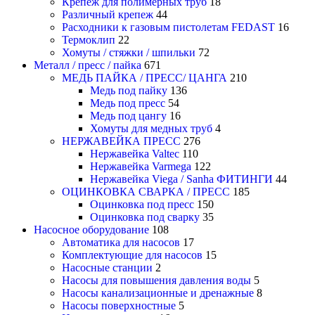
Крепеж для полимерных труб
18
Различный крепеж
44
Расходники к газовым пистолетам FEDAST
16
Термоклип
22
Хомуты / стяжки / шпильки
72
Металл / пресс / пайка
671
МЕДЬ ПАЙКА / ПРЕСС/ ЦАНГА
210
Медь под пайку
136
Медь под пресс
54
Медь под цангу
16
Хомуты для медных труб
4
НЕРЖАВЕЙКА ПРЕСС
276
Нержавейка Valtec
110
Нержавейка Varmega
122
Нержавейка Viega / Sanha ФИТИНГИ
44
ОЦИНКОВКА СВАРКА / ПРЕСС
185
Оцинковка под пресс
150
Оцинковка под сварку
35
Насосное оборудование
108
Автоматика для насосов
17
Комплектующие для насосов
15
Насосные станции
2
Насосы для повышения давления воды
5
Насосы канализационные и дренажные
8
Насосы поверхностные
5