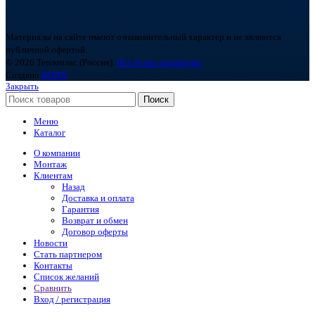
Материалы на сайте имеют ознакомительный характер и не являются
публичной офертой.
© 2026 Теплоплас (Россия).
Все права защищены.
Создано
BOND
Закрыть
Поиск
Меню
Каталог
О компании
Монтаж
Клиентам
Назад
Доставка и оплата
Гарантия
Возврат и обмен
Договор оферты
Новости
Стать партнером
Контакты
Список желаний
Сравнить
Вход / регистрация