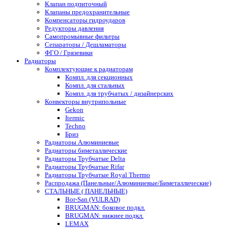
Клапан подпиточный
Клапаны предохранительные
Компенсаторы гидроударов
Редукторы давления
Самопромывные фильтры
Сепараторы / Дешламаторы
ФГО / Грязевики
Радиаторы
Комплектующие к радиаторам
Компл. для секционных
Компл. для стальных
Компл. для трубчатых / дизайнерских
Конвекторы внутрипольные
Gekon
Itermic
Techno
Бриз
Радиаторы Алюминиевые
Радиаторы биметаллические
Радиаторы Трубчатые Delta
Радиаторы Трубчатые Rifar
Радиаторы Трубчатые Royal Thermo
Распродажа (Панельные/Алюминиевые/Биметаллические)
СТАЛЬНЫЕ ( ПАНЕЛЬНЫЕ)
Bor-San (VULRAD)
BRUGMAN: боковое подкл.
BRUGMAN: нижнее подкл.
LEMAX