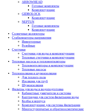
ARROWHEAD
Готовые комплекты
Комплектующие
GIDROLOCK
Комплектующие
NEPTUN
Готовые комплекты
Комплектующие
Солнечные коллекторы
Стабилизаторы напряжения
Инверторные
Релейные
Счетчики
Счетчики для воды и комплектующие
Тепловые счетчики и комплектующие
Тепловые насосы и тепловентиляторы
Тепловентеляторы и комплектующие
Тепловые насосы
Теплоизоляция и шумоизоляция
Для теплого пола
Изоляция для труб
Шумоизоляция
Фильтры для воды и водоподготовка
Кабинетные умягчители и системы
Картриджи для систем фильтрации воды
Колбы и корпуса
Комплектующие для системы фильтрации
Многоступенчатые и обратноосмотические