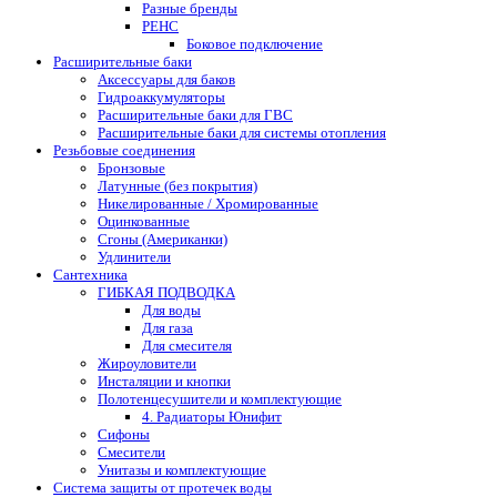
Разные бренды
РЕНС
Боковое подключение
Расширительные баки
Аксессуары для баков
Гидроаккумуляторы
Расширительные баки для ГВС
Расширительные баки для системы отопления
Резьбовые соединения
Бронзовые
Латунные (без покрытия)
Никелированные / Хромированные
Оцинкованные
Сгоны (Американки)
Удлинители
Сантехника
ГИБКАЯ ПОДВОДКА
Для воды
Для газа
Для смесителя
Жироуловители
Инсталяции и кнопки
Полотенцесушители и комплектующие
4. Радиаторы Юнифит
Сифоны
Смесители
Унитазы и комплектующие
Система защиты от протечек воды