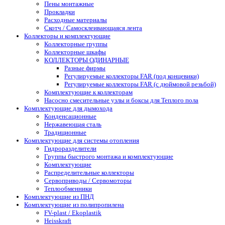
Пены монтажные
Прокладки
Расходные материалы
Скотч / Самосклеивающаяся лента
Коллекторы и комплектующие
Коллекторные группы
Коллекторные шкафы
КОЛЛЕКТОРЫ ОДИНАРНЫЕ
Разные фирмы
Регулируемые коллекторы FAR (под концевики)
Регулируемые коллекторы FAR (с дюймовой резьбой)
Комплектующие к коллекторам
Насосно смесительные узлы и боксы для Теплого пола
Комплектующие для дымохода
Конденсационные
Нержавеющая сталь
Традиционные
Комплектующие для системы отопления
Гидроразделители
Группы быстрого монтажа и комплектующие
Комплектующие
Распределительные коллекторы
Сервоприводы / Сервомоторы
Теплообменники
Комплектующие из ПНД
Комплектующие из полипропилена
FV-plast / Ekoplastik
Heisskraft