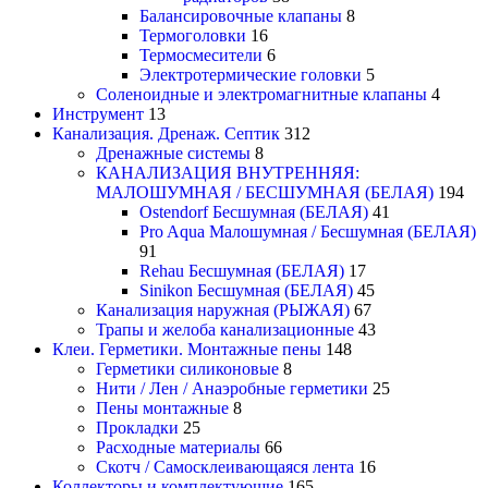
Балансировочные клапаны
8
Термоголовки
16
Термосмесители
6
Электротермические головки
5
Соленоидные и электромагнитные клапаны
4
Инструмент
13
Канализация. Дренаж. Септик
312
Дренажные системы
8
КАНАЛИЗАЦИЯ ВНУТРЕННЯЯ:
МАЛОШУМНАЯ / БЕСШУМНАЯ (БЕЛАЯ)
194
Ostendorf Бесшумная (БЕЛАЯ)
41
Pro Aqua Малошумная / Бесшумная (БЕЛАЯ)
91
Rehau Бесшумная (БЕЛАЯ)
17
Sinikon Бесшумная (БЕЛАЯ)
45
Канализация наружная (РЫЖАЯ)
67
Трапы и желоба канализационные
43
Клеи. Герметики. Монтажные пены
148
Герметики силиконовые
8
Нити / Лен / Анаэробные герметики
25
Пены монтажные
8
Прокладки
25
Расходные материалы
66
Скотч / Самосклеивающаяся лента
16
Коллекторы и комплектующие
165