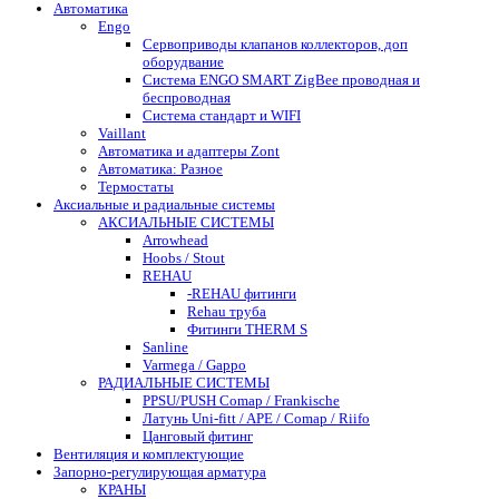
Автоматика
Engo
Сервоприводы клапанов коллекторов, доп
оборудвание
Система ENGO SMART ZigBee проводная и
беспроводная
Система стандарт и WIFI
Vaillant
Автоматика и адаптеры Zont
Автоматика: Разное
Термостаты
Аксиальные и радиальные системы
АКСИАЛЬНЫЕ СИСТЕМЫ
Arrowhead
Hoobs / Stout
REHAU
-REHAU фитинги
Rehau труба
Фитинги THERM S
Sanline
Varmega / Gappo
РАДИАЛЬНЫЕ СИСТЕМЫ
PPSU/PUSH Comap / Frankische
Латунь Uni-fitt / APE / Comap / Riifo
Цанговый фитинг
Вентиляция и комплектующие
Запорно-регулирующая арматура
КРАНЫ