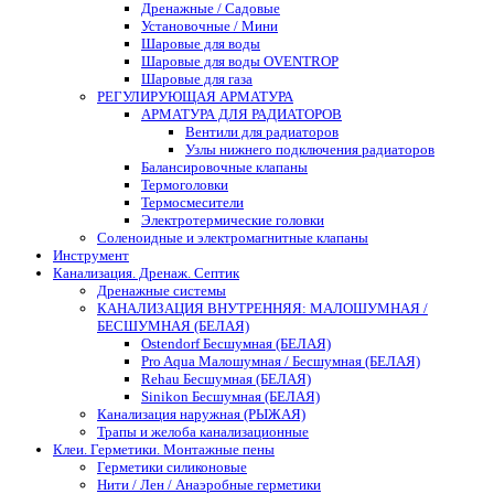
Дренажные / Садовые
Установочные / Мини
Шаровые для воды
Шаровые для воды OVENTROP
Шаровые для газа
РЕГУЛИРУЮЩАЯ АРМАТУРА
АРМАТУРА ДЛЯ РАДИАТОРОВ
Вентили для радиаторов
Узлы нижнего подключения радиаторов
Балансировочные клапаны
Термоголовки
Термосмесители
Электротермические головки
Соленоидные и электромагнитные клапаны
Инструмент
Канализация. Дренаж. Септик
Дренажные системы
КАНАЛИЗАЦИЯ ВНУТРЕННЯЯ: МАЛОШУМНАЯ /
БЕСШУМНАЯ (БЕЛАЯ)
Ostendorf Бесшумная (БЕЛАЯ)
Pro Aqua Малошумная / Бесшумная (БЕЛАЯ)
Rehau Бесшумная (БЕЛАЯ)
Sinikon Бесшумная (БЕЛАЯ)
Канализация наружная (РЫЖАЯ)
Трапы и желоба канализационные
Клеи. Герметики. Монтажные пены
Герметики силиконовые
Нити / Лен / Анаэробные герметики