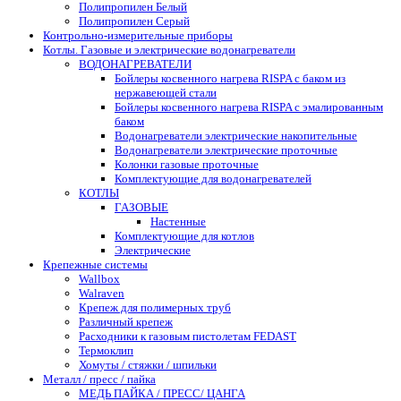
Полипропилен Белый
Полипропилен Серый
Контрольно-измерительные приборы
Котлы. Газовые и электрические водонагреватели
ВОДОНАГРЕВАТЕЛИ
Бойлеры косвенного нагрева RISPA с баком из
нержавеющей стали
Бойлеры косвенного нагрева RISPA с эмалированным
баком
Водонагреватели электрические накопительные
Водонагреватели электрические проточные
Колонки газовые проточные
Комплектующие для водонагревателей
КОТЛЫ
ГАЗОВЫЕ
Настенные
Комплектующие для котлов
Электрические
Крепежные системы
Wallbox
Walraven
Крепеж для полимерных труб
Различный крепеж
Расходники к газовым пистолетам FEDAST
Термоклип
Хомуты / стяжки / шпильки
Металл / пресс / пайка
МЕДЬ ПАЙКА / ПРЕСС/ ЦАНГА