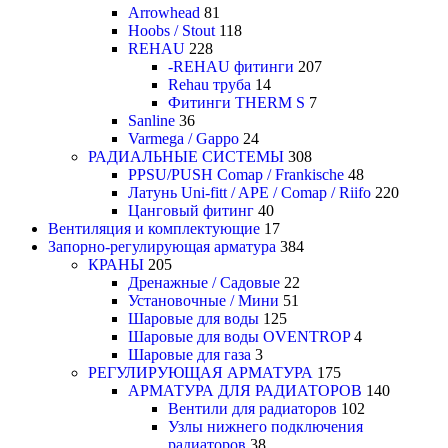
Arrowhead
81
Hoobs / Stout
118
REHAU
228
-REHAU фитинги
207
Rehau труба
14
Фитинги THERM S
7
Sanline
36
Varmega / Gappo
24
РАДИАЛЬНЫЕ СИСТЕМЫ
308
PPSU/PUSH Comap / Frankische
48
Латунь Uni-fitt / APE / Comap / Riifo
220
Цанговый фитинг
40
Вентиляция и комплектующие
17
Запорно-регулирующая арматура
384
КРАНЫ
205
Дренажные / Садовые
22
Установочные / Мини
51
Шаровые для воды
125
Шаровые для воды OVENTROP
4
Шаровые для газа
3
РЕГУЛИРУЮЩАЯ АРМАТУРА
175
АРМАТУРА ДЛЯ РАДИАТОРОВ
140
Вентили для радиаторов
102
Узлы нижнего подключения
радиаторов
38