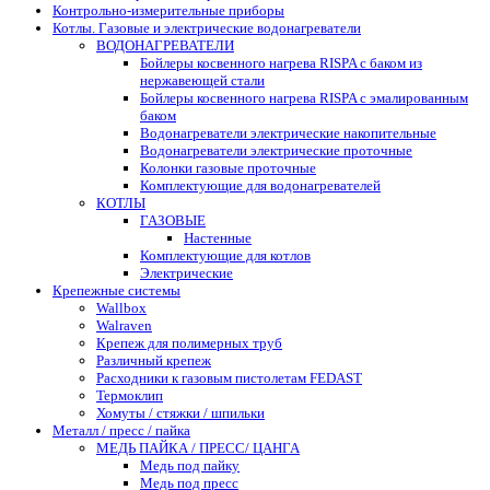
Контрольно-измерительные приборы
Котлы. Газовые и электрические водонагреватели
ВОДОНАГРЕВАТЕЛИ
Бойлеры косвенного нагрева RISPA с баком из
нержавеющей стали
Бойлеры косвенного нагрева RISPA с эмалированным
баком
Водонагреватели электрические накопительные
Водонагреватели электрические проточные
Колонки газовые проточные
Комплектующие для водонагревателей
КОТЛЫ
ГАЗОВЫЕ
Настенные
Комплектующие для котлов
Электрические
Крепежные системы
Wallbox
Walraven
Крепеж для полимерных труб
Различный крепеж
Расходники к газовым пистолетам FEDAST
Термоклип
Хомуты / стяжки / шпильки
Металл / пресс / пайка
МЕДЬ ПАЙКА / ПРЕСС/ ЦАНГА
Медь под пайку
Медь под пресс