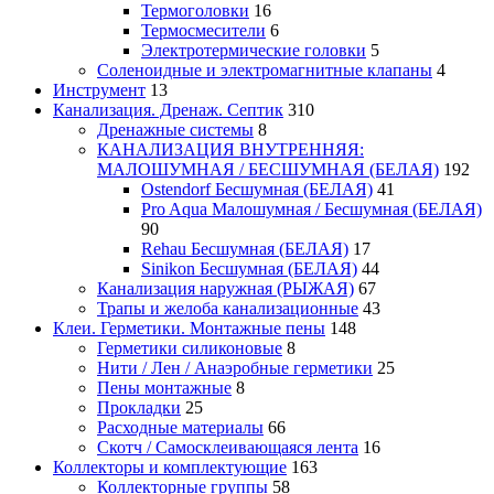
Термоголовки
16
Термосмесители
6
Электротермические головки
5
Соленоидные и электромагнитные клапаны
4
Инструмент
13
Канализация. Дренаж. Септик
310
Дренажные системы
8
КАНАЛИЗАЦИЯ ВНУТРЕННЯЯ:
МАЛОШУМНАЯ / БЕСШУМНАЯ (БЕЛАЯ)
192
Ostendorf Бесшумная (БЕЛАЯ)
41
Pro Aqua Малошумная / Бесшумная (БЕЛАЯ)
90
Rehau Бесшумная (БЕЛАЯ)
17
Sinikon Бесшумная (БЕЛАЯ)
44
Канализация наружная (РЫЖАЯ)
67
Трапы и желоба канализационные
43
Клеи. Герметики. Монтажные пены
148
Герметики силиконовые
8
Нити / Лен / Анаэробные герметики
25
Пены монтажные
8
Прокладки
25
Расходные материалы
66
Скотч / Самосклеивающаяся лента
16
Коллекторы и комплектующие
163
Коллекторные группы
58