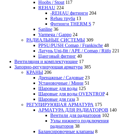
Hoobs / Stout
117
REHAU
224
-REHAU фитинги
204
Rehau труба
13
Фитинги THERM S
7
Sanline
36
Varmega / Gappo
24
РАДИАЛЬНЫЕ СИСТЕМЫ
309
PPSU/PUSH Comap / Frankische
48
Латунь Uni-fitt / APE / Comap / Riifo
221
Цанговый фитинг
40
Вентиляция и комплектующие
17
Запорно-регулирующая арматура
385
КРАНЫ
206
Дренажные / Садовые
23
Установочные / Мини
51
Шаровые для воды
125
Шаровые для воды OVENTROP
4
Шаровые для газа
3
РЕГУЛИРУЮЩАЯ АРМАТУРА
175
АРМАТУРА ДЛЯ РАДИАТОРОВ
140
Вентили для радиаторов
102
Узлы нижнего подключения
радиаторов
38
Балансировочные клапаны
8