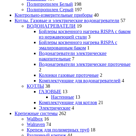
Полипропилен Белый
198
Полипропилен Серый
197
Контрольно-измерительные приборы
40
Котлы. Газовые и электрические водонагреватели
57
ВОДОНАГРЕВАТЕЛИ
19
Бойлеры косвенного нагрева RISPA с баком
из нержавеющей стали
3
Бойлеры косвенного нагрева RISPA с
эмалированным баком
1
Водонагреватели электрические
накопительные
7
Водонагреватели электрические проточные
2
Колонки газовые проточные
2
Комплектующие для водонагревателей
4
КОТЛЫ
38
ГАЗОВЫЕ
13
Настенные
13
Комплектующие для котлов
21
Электрические
4
Крепежные системы
262
Wallbox
16
Walraven
74
Крепеж для полимерных труб
18
Различный крепеж
44