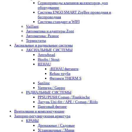
Сервоприводы клапанов коллекторов, доп
оборудвание
Система ENGO SMART ZigBee проводная и
беспроводная
Система стандарт и WIFI
Vaillant
Автоматика и адаптеры Zont
Автоматика: Разное
Термостаты
Аксиальные и радиальные системы
АКСИАЛЬНЫЕ СИСТЕМЫ
Arrowhead
Hoobs / Stout
REHAU
-REHAU фитинги
Rehau труба
Фитинги THERM S
Sanline
Varmega / Gappo
РАДИАЛЬНЫЕ СИСТЕМЫ
PPSU/PUSH Comap / Frankische
Латунь Uni-fitt / APE / Comap / Riifo
Цанговый фитинг
Вентиляция и комплектующие
Запорно-регулирующая арматура
КРАНЫ
Дренажные / Садовые
Установочные / Мини