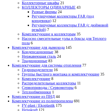
Коллекторные шкафы
21
КОЛЛЕКТОРЫ ОДИНАРНЫЕ
43
Разные фирмы
24
Регулируемые коллекторы FAR (под
концевики)
12
Регулируемые коллекторы FAR (с дюймовой
резьбой)
7
Комплектующие к коллекторам
35
Насосно смесительные узлы и боксы для Теплого
пола
6
Комплектующие для дымохода
145
Конденсационные
38
Нержавеющая сталь
24
Традиционные
83
Комплектующие для системы отопления
77
Гидроразделители
16
Группы быстрого монтажа и комплектующие
35
Комплектующие
8
Распределительные коллекторы
11
Сервоприводы / Сервомоторы
6
Теплообменники
1
Комплектующие из ПНД
44
Комплектующие из полипропилена
691
FV-plast / Ekoplastik
175
Heisskraft
121