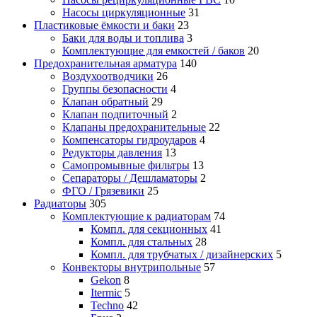
Насосы циркуляционные
31
Пластиковые ёмкости и баки
23
Баки для воды и топлива
3
Комплектующие для емкостей / баков
20
Предохранительная арматура
140
Воздухоотводчики
26
Группы безопасности
4
Клапан обратный
29
Клапан подпиточный
2
Клапаны предохранительные
22
Компенсаторы гидроударов
4
Редукторы давления
13
Самопромывные фильтры
13
Сепараторы / Дешламаторы
2
ФГО / Грязевики
25
Радиаторы
305
Комплектующие к радиаторам
74
Компл. для секционных
41
Компл. для стальных
28
Компл. для трубчатых / дизайнерских
5
Конвекторы внутрипольные
57
Gekon
8
Itermic
5
Techno
42