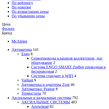
По рейтингу
По новизне
По возрастанию цены
По убыванию цены
Цена
Фильтр
Бренд
McAlpine
Автоматика
141
Engo
8
Сервоприводы клапанов коллекторов, доп
оборудвание
2
Система ENGO SMART ZigBee проводная и
беспроводная
2
Система стандарт и WIFI
4
Vaillant
9
Автоматика и адаптеры Zont
46
Автоматика: Разное
8
Термостаты
70
Аксиальные и радиальные системы
792
АКСИАЛЬНЫЕ СИСТЕМЫ
483
Arrowhead
82