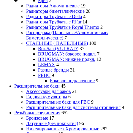
Бриз
2
Радиаторы Алюминиевые
19
Радиаторы биметаллические
28
Радиаторы Трубчатые Delta
4
Радиаторы Трубчатые Rifar
14
Радиаторы Трубчатые Royal Thermo
2
Распродажа (Панельные/Алюминиевые/
Биметаллические)
7
СТАЛЬНЫЕ ( ПАНЕЛЬНЫЕ)
100
Bor-San (VULRAD)
37
BRUGMAN: боковое подкл.
7
BRUGMAN: нижнее подкл.
12
LEMAX
4
Разные бренды
31
РЕНС
9
Боковое подключение
9
Расширительные баки
45
Аксессуары для баков
21
Гидроаккумуляторы
6
Расширительные баки для ГВС
9
Расширительные баки для системы отопления
9
Резьбовые соединения
652
Бронзовые
17
Латунные (без покрытия)
96
Никелированные / Хромированные
282