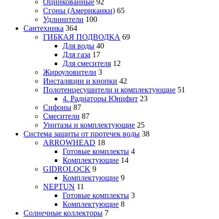
Оцинкованные
92
Сгоны (Американки)
65
Удлинители
100
Сантехника
364
ГИБКАЯ ПОДВОДКА
69
Для воды
40
Для газа
17
Для смесителя
12
Жироуловители
3
Инсталяции и кнопки
42
Полотенцесушители и комплектующие
51
4. Радиаторы Юнифит
23
Сифоны
87
Смесители
87
Унитазы и комплектующие
25
Система защиты от протечек воды
38
ARROWHEAD
18
Готовые комплекты
4
Комплектующие
14
GIDROLOCK
9
Комплектующие
9
NEPTUN
11
Готовые комплекты
3
Комплектующие
8
Солнечные коллекторы
7