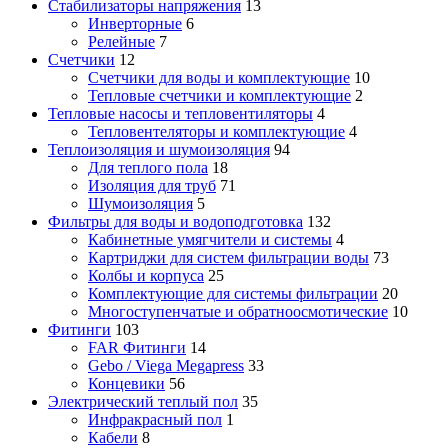
Стабилизаторы напряжения
13
Инверторные
6
Релейные
7
Счетчики
12
Счетчики для воды и комплектующие
10
Тепловые счетчики и комплектующие
2
Тепловые насосы и тепловентиляторы
4
Тепловентеляторы и комплектующие
4
Теплоизоляция и шумоизоляция
94
Для теплого пола
18
Изоляция для труб
71
Шумоизоляция
5
Фильтры для воды и водоподготовка
132
Кабинетные умягчители и системы
4
Картриджи для систем фильтрации воды
73
Колбы и корпуса
25
Комплектующие для системы фильтрации
20
Многоступенчатые и обратноосмотические
10
Фитинги
103
FAR Фитинги
14
Gebo / Viega Megapress
33
Концевики
56
Электрический теплый пол
35
Инфракрасный пол
1
Кабели
8