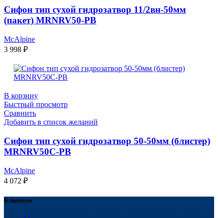
Сифон тип сухой гидрозатвор 11/2вн-50мм
(пакет) MRNRV50-РВ
McAlpine
3 998
₽
В корзину
Быстрый просмотр
Сравнить
Добавить в список желаний
Сифон тип сухой гидрозатвор 50-50мм (блистер)
MRNRV50C-РВ
McAlpine
4 072
₽
Клиентам