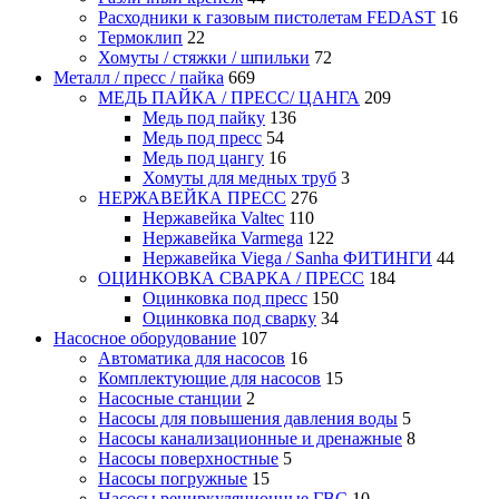
Расходники к газовым пистолетам FEDAST
16
Термоклип
22
Хомуты / стяжки / шпильки
72
Металл / пресс / пайка
669
МЕДЬ ПАЙКА / ПРЕСС/ ЦАНГА
209
Медь под пайку
136
Медь под пресс
54
Медь под цангу
16
Хомуты для медных труб
3
НЕРЖАВЕЙКА ПРЕСС
276
Нержавейка Valtec
110
Нержавейка Varmega
122
Нержавейка Viega / Sanha ФИТИНГИ
44
ОЦИНКОВКА СВАРКА / ПРЕСС
184
Оцинковка под пресс
150
Оцинковка под сварку
34
Насосное оборудование
107
Автоматика для насосов
16
Комплектующие для насосов
15
Насосные станции
2
Насосы для повышения давления воды
5
Насосы канализационные и дренажные
8
Насосы поверхностные
5
Насосы погружные
15
Насосы рециркуляционные ГВС
10