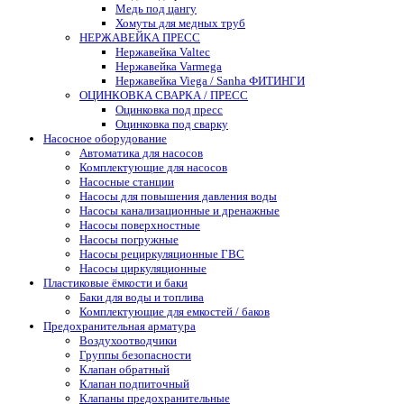
Медь под цангу
Хомуты для медных труб
НЕРЖАВЕЙКА ПРЕСС
Нержавейка Valtec
Нержавейка Varmega
Нержавейка Viega / Sanha ФИТИНГИ
ОЦИНКОВКА СВАРКА / ПРЕСС
Оцинковка под пресс
Оцинковка под сварку
Насосное оборудование
Автоматика для насосов
Комплектующие для насосов
Насосные станции
Насосы для повышения давления воды
Насосы канализационные и дренажные
Насосы поверхностные
Насосы погружные
Насосы рециркуляционные ГВС
Насосы циркуляционные
Пластиковые ёмкости и баки
Баки для воды и топлива
Комплектующие для емкостей / баков
Предохранительная арматура
Воздухоотводчики
Группы безопасности
Клапан обратный
Клапан подпиточный
Клапаны предохранительные