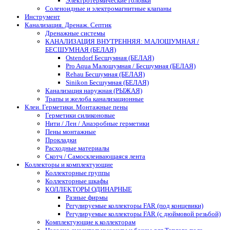
Электротермические головки
Соленоидные и электромагнитные клапаны
Инструмент
Канализация. Дренаж. Септик
Дренажные системы
КАНАЛИЗАЦИЯ ВНУТРЕННЯЯ: МАЛОШУМНАЯ /
БЕСШУМНАЯ (БЕЛАЯ)
Ostendorf Бесшумная (БЕЛАЯ)
Pro Aqua Малошумная / Бесшумная (БЕЛАЯ)
Rehau Бесшумная (БЕЛАЯ)
Sinikon Бесшумная (БЕЛАЯ)
Канализация наружная (РЫЖАЯ)
Трапы и желоба канализационные
Клеи. Герметики. Монтажные пены
Герметики силиконовые
Нити / Лен / Анаэробные герметики
Пены монтажные
Прокладки
Расходные материалы
Скотч / Самосклеивающаяся лента
Коллекторы и комплектующие
Коллекторные группы
Коллекторные шкафы
КОЛЛЕКТОРЫ ОДИНАРНЫЕ
Разные фирмы
Регулируемые коллекторы FAR (под концевики)
Регулируемые коллекторы FAR (с дюймовой резьбой)
Комплектующие к коллекторам