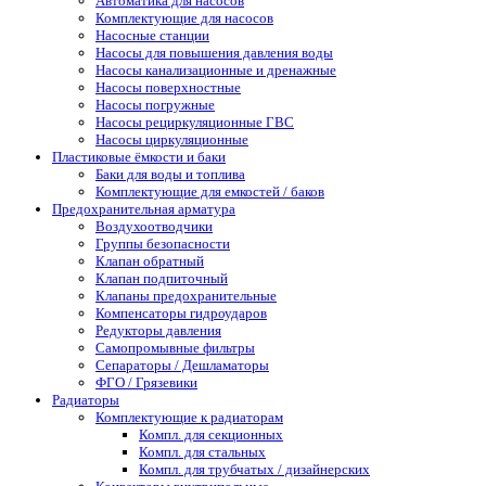
Автоматика для насосов
Комплектующие для насосов
Насосные станции
Насосы для повышения давления воды
Насосы канализационные и дренажные
Насосы поверхностные
Насосы погружные
Насосы рециркуляционные ГВС
Насосы циркуляционные
Пластиковые ёмкости и баки
Баки для воды и топлива
Комплектующие для емкостей / баков
Предохранительная арматура
Воздухоотводчики
Группы безопасности
Клапан обратный
Клапан подпиточный
Клапаны предохранительные
Компенсаторы гидроударов
Редукторы давления
Самопромывные фильтры
Сепараторы / Дешламаторы
ФГО / Грязевики
Радиаторы
Комплектующие к радиаторам
Компл. для секционных
Компл. для стальных
Компл. для трубчатых / дизайнерских