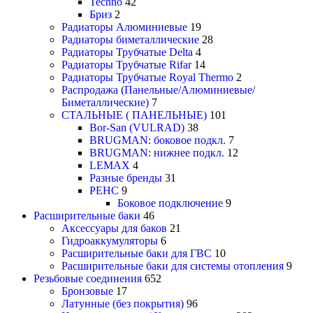
Techno
42
Бриз
2
Радиаторы Алюминиевые
19
Радиаторы биметаллические
28
Радиаторы Трубчатые Delta
4
Радиаторы Трубчатые Rifar
14
Радиаторы Трубчатые Royal Thermo
2
Распродажа (Панельные/Алюминиевые/
Биметаллические)
7
СТАЛЬНЫЕ ( ПАНЕЛЬНЫЕ)
101
Bor-San (VULRAD)
38
BRUGMAN: боковое подкл.
7
BRUGMAN: нижнее подкл.
12
LEMAX
4
Разные бренды
31
РЕНС
9
Боковое подключение
9
Расширительные баки
46
Аксессуары для баков
21
Гидроаккумуляторы
6
Расширительные баки для ГВС
10
Расширительные баки для системы отопления
9
Резьбовые соединения
652
Бронзовые
17
Латунные (без покрытия)
96