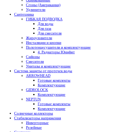
Оцинкованные
Сгоны (Американки)
Удлинители
Сантехника
ГИБКАЯ ПОДВОДКА
Для воды
Для газа
Для смесителя
Жироуловители
Инсталяции и кнопки
Полотенцесушители и комплектующие
4. Радиаторы Юнифит
Сифоны
Смесители
Унитазы и комплектующие
Система защиты от протечек воды
ARROWHEAD
Готовые комплекты
Комплектующие
GIDROLOCK
Комплектующие
NEPTUN
Готовые комплекты
Комплектующие
Солнечные коллекторы
Стабилизаторы напряжения
Инверторные
Релейные