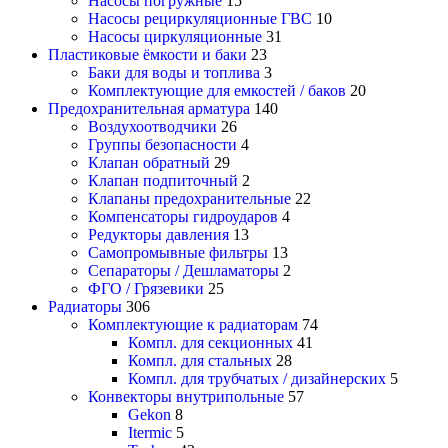
Насосы погружные
15
Насосы рециркуляционные ГВС
10
Насосы циркуляционные
31
Пластиковые ёмкости и баки
23
Баки для воды и топлива
3
Комплектующие для емкостей / баков
20
Предохранительная арматура
140
Воздухоотводчики
26
Группы безопасности
4
Клапан обратный
29
Клапан подпиточный
2
Клапаны предохранительные
22
Компенсаторы гидроударов
4
Редукторы давления
13
Самопромывные фильтры
13
Сепараторы / Дешламаторы
2
ФГО / Грязевики
25
Радиаторы
306
Комплектующие к радиаторам
74
Компл. для секционных
41
Компл. для стальных
28
Компл. для трубчатых / дизайнерских
5
Конвекторы внутрипольные
57
Gekon
8
Itermic
5