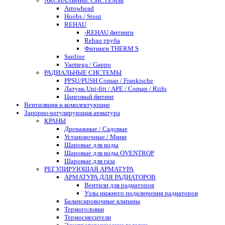
АКСИАЛЬНЫЕ СИСТЕМЫ
Arrowhead
Hoobs / Stout
REHAU
-REHAU фитинги
Rehau труба
Фитинги THERM S
Sanline
Varmega / Gappo
РАДИАЛЬНЫЕ СИСТЕМЫ
PPSU/PUSH Comap / Frankische
Латунь Uni-fitt / APE / Comap / Riifo
Цанговый фитинг
Вентиляция и комплектующие
Запорно-регулирующая арматура
КРАНЫ
Дренажные / Садовые
Установочные / Мини
Шаровые для воды
Шаровые для воды OVENTROP
Шаровые для газа
РЕГУЛИРУЮЩАЯ АРМАТУРА
АРМАТУРА ДЛЯ РАДИАТОРОВ
Вентили для радиаторов
Узлы нижнего подключения радиаторов
Балансировочные клапаны
Термоголовки
Термосмесители