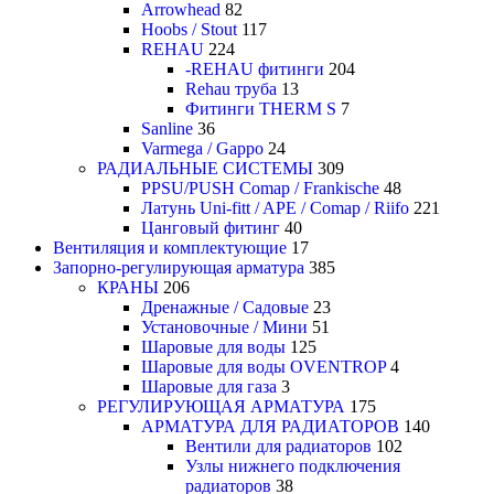
Arrowhead
82
Hoobs / Stout
117
REHAU
224
-REHAU фитинги
204
Rehau труба
13
Фитинги THERM S
7
Sanline
36
Varmega / Gappo
24
РАДИАЛЬНЫЕ СИСТЕМЫ
309
PPSU/PUSH Comap / Frankische
48
Латунь Uni-fitt / APE / Comap / Riifo
221
Цанговый фитинг
40
Вентиляция и комплектующие
17
Запорно-регулирующая арматура
385
КРАНЫ
206
Дренажные / Садовые
23
Установочные / Мини
51
Шаровые для воды
125
Шаровые для воды OVENTROP
4
Шаровые для газа
3
РЕГУЛИРУЮЩАЯ АРМАТУРА
175
АРМАТУРА ДЛЯ РАДИАТОРОВ
140
Вентили для радиаторов
102
Узлы нижнего подключения
радиаторов
38