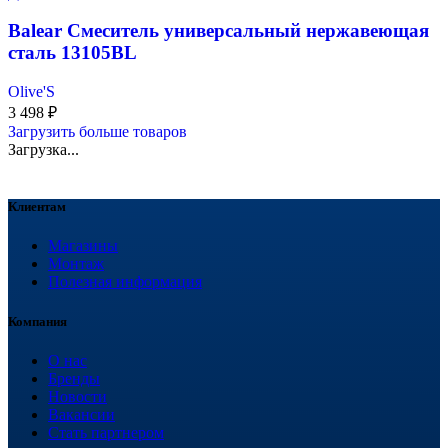
Balear Смеситель универсальный нержавеющая
сталь 13105BL
Olive'S
3 498
₽
Загрузить больше товаров
Загрузка...
Клиентам
Магазины
Монтаж
Полезная информация
Компания
О нас
Бренды
Новости
Вакансии
Стать партнером