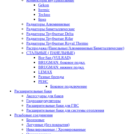
Конвекторы внутрипольные
Gekon
Itermic
Techno
Бриз
Радиаторы Алюминиевые
Радиаторы биметаллические
Радиаторы Трубчатые Delta
Радиаторы Трубчатые Rifar
Радиаторы Трубчатые Royal Thermo
Распродажа (Панельные/Алюминиевые/Биметаллические)
СТАЛЬНЫЕ ( ПАНЕЛЬНЫЕ)
Bor-San (VULRAD)
BRUGMAN: боковое подкл.
BRUGMAN: нижнее подкл.
LEMAX
Разные бренды
РЕНС
Боковое подключение
Расширительные баки
Аксессуары для баков
Гидроаккумуляторы
Расширительные баки для ГВС
Расширительные баки для системы отопления
Резьбовые соединения
Бронзовые
Латунные (без покрытия)
Никелированные / Хромированные