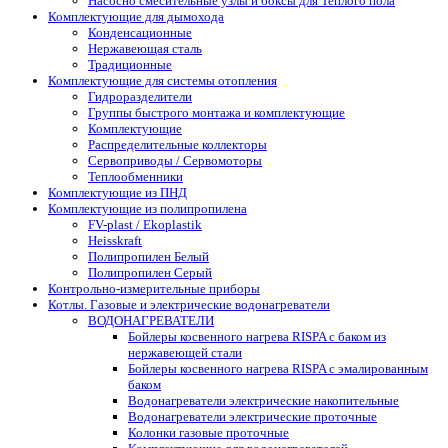
Насосно смесительные узлы и боксы для Теплого пола
Комплектующие для дымохода
Конденсационные
Нержавеющая сталь
Традиционные
Комплектующие для системы отопления
Гидроразделители
Группы быстрого монтажа и комплектующие
Комплектующие
Распределительные коллекторы
Сервоприводы / Сервомоторы
Теплообменники
Комплектующие из ПНД
Комплектующие из полипропилена
FV-plast / Ekoplastik
Heisskraft
Полипропилен Белый
Полипропилен Серый
Контрольно-измерительные приборы
Котлы. Газовые и электрические водонагреватели
ВОДОНАГРЕВАТЕЛИ
Бойлеры косвенного нагрева RISPA с баком из
нержавеющей стали
Бойлеры косвенного нагрева RISPA с эмалированным
баком
Водонагреватели электрические накопительные
Водонагреватели электрические проточные
Колонки газовые проточные