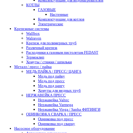
Комплектующие для водонагревателей
КОТЛЫ
ГАЗОВЫЕ
Настенные
Комплектующие для котлов
Электрические
Крепежные системы
Wallbox
Walraven
Крепеж для полимерных труб
Различный крепеж
Расходники к газовым пистолетам FEDAST
Термоклип
Хомуты / стяжки / шпильки
Металл / пресс / пайка
МЕДЬ ПАЙКА / ПРЕСС/ ЦАНГА
Медь под пайку
Медь под пресс
Медь под цангу
Хомуты для медных труб
НЕРЖАВЕЙКА ПРЕСС
Нержавейка Valtec
Нержавейка Varmega
Нержавейка Viega / Sanha ФИТИНГИ
ОЦИНКОВКА СВАРКА / ПРЕСС
Оцинковка под пресс
Оцинковка под сварку
Насосное оборудование