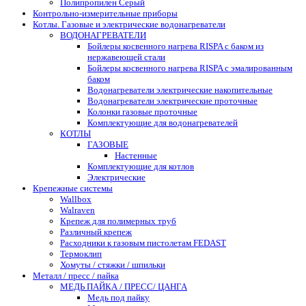
Полипропилен Серый
Контрольно-измерительные приборы
Котлы. Газовые и электрические водонагреватели
ВОДОНАГРЕВАТЕЛИ
Бойлеры косвенного нагрева RISPA с баком из
нержавеющей стали
Бойлеры косвенного нагрева RISPA с эмалированным
баком
Водонагреватели электрические накопительные
Водонагреватели электрические проточные
Колонки газовые проточные
Комплектующие для водонагревателей
КОТЛЫ
ГАЗОВЫЕ
Настенные
Комплектующие для котлов
Электрические
Крепежные системы
Wallbox
Walraven
Крепеж для полимерных труб
Различный крепеж
Расходники к газовым пистолетам FEDAST
Термоклип
Хомуты / стяжки / шпильки
Металл / пресс / пайка
МЕДЬ ПАЙКА / ПРЕСС/ ЦАНГА
Медь под пайку