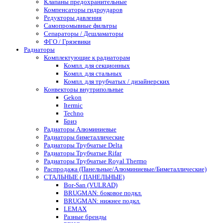
Клапаны предохранительные
Компенсаторы гидроударов
Редукторы давления
Самопромывные фильтры
Сепараторы / Дешламаторы
ФГО / Грязевики
Радиаторы
Комплектующие к радиаторам
Компл. для секционных
Компл. для стальных
Компл. для трубчатых / дизайнерских
Конвекторы внутрипольные
Gekon
Itermic
Techno
Бриз
Радиаторы Алюминиевые
Радиаторы биметаллические
Радиаторы Трубчатые Delta
Радиаторы Трубчатые Rifar
Радиаторы Трубчатые Royal Thermo
Распродажа (Панельные/Алюминиевые/Биметаллические)
СТАЛЬНЫЕ ( ПАНЕЛЬНЫЕ)
Bor-San (VULRAD)
BRUGMAN: боковое подкл.
BRUGMAN: нижнее подкл.
LEMAX
Разные бренды