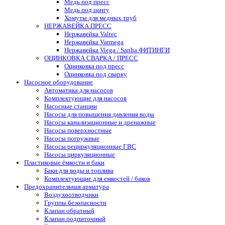
Медь под пресс
Медь под цангу
Хомуты для медных труб
НЕРЖАВЕЙКА ПРЕСС
Нержавейка Valtec
Нержавейка Varmega
Нержавейка Viega / Sanha ФИТИНГИ
ОЦИНКОВКА СВАРКА / ПРЕСС
Оцинковка под пресс
Оцинковка под сварку
Насосное оборудование
Автоматика для насосов
Комплектующие для насосов
Насосные станции
Насосы для повышения давления воды
Насосы канализационные и дренажные
Насосы поверхностные
Насосы погружные
Насосы рециркуляционные ГВС
Насосы циркуляционные
Пластиковые ёмкости и баки
Баки для воды и топлива
Комплектующие для емкостей / баков
Предохранительная арматура
Воздухоотводчики
Группы безопасности
Клапан обратный
Клапан подпиточный