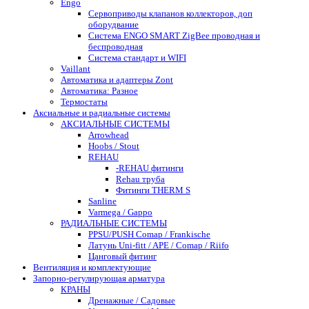
Engo
Сервоприводы клапанов коллекторов, доп
оборудвание
Система ENGO SMART ZigBee проводная и
беспроводная
Система стандарт и WIFI
Vaillant
Автоматика и адаптеры Zont
Автоматика: Разное
Термостаты
Аксиальные и радиальные системы
АКСИАЛЬНЫЕ СИСТЕМЫ
Arrowhead
Hoobs / Stout
REHAU
-REHAU фитинги
Rehau труба
Фитинги THERM S
Sanline
Varmega / Gappo
РАДИАЛЬНЫЕ СИСТЕМЫ
PPSU/PUSH Comap / Frankische
Латунь Uni-fitt / APE / Comap / Riifo
Цанговый фитинг
Вентиляция и комплектующие
Запорно-регулирующая арматура
КРАНЫ
Дренажные / Садовые