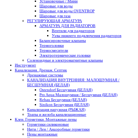
Установочные / Мини
Шаровые для воды
Шаровые для воды OVENTROP
Шаровые для газа
РЕГУЛИРУЮЩАЯ АРМАТУРА
АРМАТУРА ДЛЯ РАДИАТОРОВ
Вентили для радиаторов
Узлы нижнего подключения радиаторов
Балансировочные клапаны
Термоголовки
Термосмесители
Электротермические головки
Соленоидные и электромагнитные клапаны
Инструмент
Канализация. Дренаж. Септик
Дренажные системы
КАНАЛИЗАЦИЯ ВНУТРЕННЯЯ: МАЛОШУМНАЯ /
БЕСШУМНАЯ (БЕЛАЯ)
Ostendorf Бесшумная (БЕЛАЯ)
Pro Aqua Малошумная / Бесшумная (БЕЛАЯ)
Rehau Бесшумная (БЕЛАЯ)
Sinikon Бесшумная (БЕЛАЯ)
Канализация наружная (РЫЖАЯ)
Трапы и желоба канализационные
Клеи. Герметики. Монтажные пены
Герметики силиконовые
Нити / Лен / Анаэробные герметики
Пены монтажные