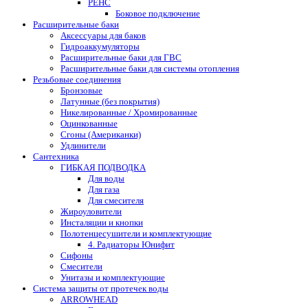
РЕНС
Боковое подключение
Расширительные баки
Аксессуары для баков
Гидроаккумуляторы
Расширительные баки для ГВС
Расширительные баки для системы отопления
Резьбовые соединения
Бронзовые
Латунные (без покрытия)
Никелированные / Хромированные
Оцинкованные
Сгоны (Американки)
Удлинители
Сантехника
ГИБКАЯ ПОДВОДКА
Для воды
Для газа
Для смесителя
Жироуловители
Инсталяции и кнопки
Полотенцесушители и комплектующие
4. Радиаторы Юнифит
Сифоны
Смесители
Унитазы и комплектующие
Система защиты от протечек воды
ARROWHEAD