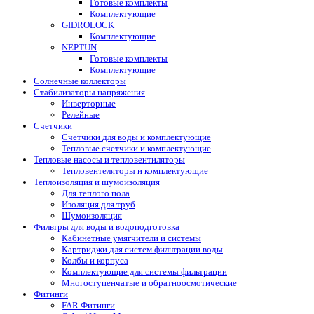
Готовые комплекты
Комплектующие
GIDROLOCK
Комплектующие
NEPTUN
Готовые комплекты
Комплектующие
Солнечные коллекторы
Стабилизаторы напряжения
Инверторные
Релейные
Счетчики
Счетчики для воды и комплектующие
Тепловые счетчики и комплектующие
Тепловые насосы и тепловентиляторы
Тепловентеляторы и комплектующие
Теплоизоляция и шумоизоляция
Для теплого пола
Изоляция для труб
Шумоизоляция
Фильтры для воды и водоподготовка
Кабинетные умягчители и системы
Картриджи для систем фильтрации воды
Колбы и корпуса
Комплектующие для системы фильтрации
Многоступенчатые и обратноосмотические
Фитинги
FAR Фитинги