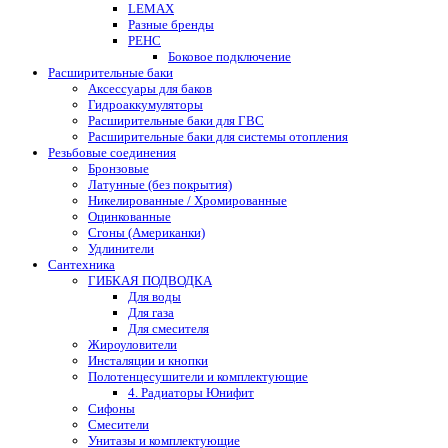
LEMAX
Разные бренды
РЕНС
Боковое подключение
Расширительные баки
Аксессуары для баков
Гидроаккумуляторы
Расширительные баки для ГВС
Расширительные баки для системы отопления
Резьбовые соединения
Бронзовые
Латунные (без покрытия)
Никелированные / Хромированные
Оцинкованные
Сгоны (Американки)
Удлинители
Сантехника
ГИБКАЯ ПОДВОДКА
Для воды
Для газа
Для смесителя
Жироуловители
Инсталяции и кнопки
Полотенцесушители и комплектующие
4. Радиаторы Юнифит
Сифоны
Смесители
Унитазы и комплектующие