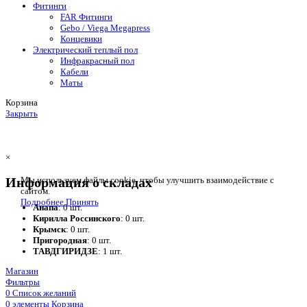
Фитинги
FAR Фитинги
Gebo / Viega Megapress
Концевики
Электрический теплый пол
Инфракрасный пол
Кабели
Маты
Корзина
Закрыть
×
Информация о складах
Мы используем файлы cookie, чтобы улучшить взаимодействие с
сайтом.
Подробнее
Принять
Анапа
: 0 шт.
Кирилла Россинского
: 0 шт.
Крымск
: 0 шт.
Пригородная
: 0 шт.
ТАВДГИРИДЗЕ
: 1 шт.
Магазин
Фильтры
0
Список желаний
0
элементы
Корзина