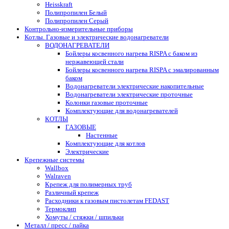
Heisskraft
Полипропилен Белый
Полипропилен Серый
Контрольно-измерительные приборы
Котлы. Газовые и электрические водонагреватели
ВОДОНАГРЕВАТЕЛИ
Бойлеры косвенного нагрева RISPA с баком из
нержавеющей стали
Бойлеры косвенного нагрева RISPA с эмалированным
баком
Водонагреватели электрические накопительные
Водонагреватели электрические проточные
Колонки газовые проточные
Комплектующие для водонагревателей
КОТЛЫ
ГАЗОВЫЕ
Настенные
Комплектующие для котлов
Электрические
Крепежные системы
Wallbox
Walraven
Крепеж для полимерных труб
Различный крепеж
Расходники к газовым пистолетам FEDAST
Термоклип
Хомуты / стяжки / шпильки
Металл / пресс / пайка