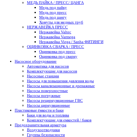
МЕДЬ ПАЙКА / ПРЕСС/ ЦАНГА
Медь под пайку
Медь под пресс
Медь под цангу
Хомуты для медных труб
НЕРЖАВЕЙКА ПРЕСС
Нержавейка Valtec
Нержавейка Varmega
Нержавейка Viega / Sanha ФИТИНГИ
ОЦИНКОВКА СВАРКА / ПРЕСС
Оцинковка под пресс
Оцинковка под сварку
Насосное оборудование
Автоматика для насосов
Комплектующие для насосов
Насосные станции
Насосы для повышения давления воды
Насосы канализационные и дренажные
Насосы поверхностные
Насосы погружные
Насосы рециркуляционные ГВС
Насосы циркуляционные
Пластиковые ёмкости и баки
Баки для воды и топлива
Комплектующие для емкостей / баков
Предохранительная арматура
Воздухоотводчики
Группы безопасности