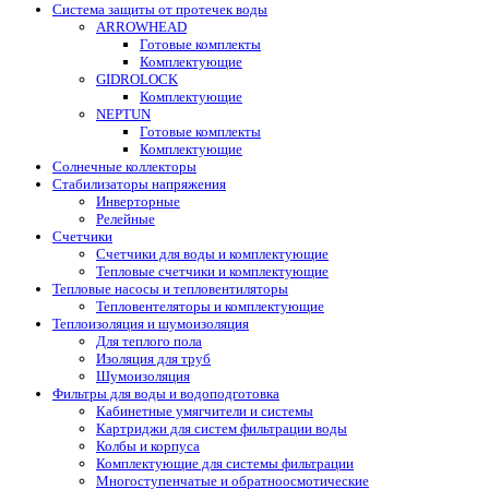
Система защиты от протечек воды
ARROWHEAD
Готовые комплекты
Комплектующие
GIDROLOCK
Комплектующие
NEPTUN
Готовые комплекты
Комплектующие
Солнечные коллекторы
Стабилизаторы напряжения
Инверторные
Релейные
Счетчики
Счетчики для воды и комплектующие
Тепловые счетчики и комплектующие
Тепловые насосы и тепловентиляторы
Тепловентеляторы и комплектующие
Теплоизоляция и шумоизоляция
Для теплого пола
Изоляция для труб
Шумоизоляция
Фильтры для воды и водоподготовка
Кабинетные умягчители и системы
Картриджи для систем фильтрации воды
Колбы и корпуса
Комплектующие для системы фильтрации
Многоступенчатые и обратноосмотические