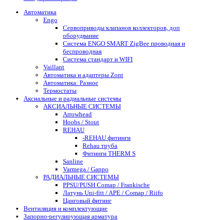
Автоматика
Engo
Сервоприводы клапанов коллекторов, доп
оборудвание
Система ENGO SMART ZigBee проводная и
беспроводная
Система стандарт и WIFI
Vaillant
Автоматика и адаптеры Zont
Автоматика: Разное
Термостаты
Аксиальные и радиальные системы
АКСИАЛЬНЫЕ СИСТЕМЫ
Arrowhead
Hoobs / Stout
REHAU
-REHAU фитинги
Rehau труба
Фитинги THERM S
Sanline
Varmega / Gappo
РАДИАЛЬНЫЕ СИСТЕМЫ
PPSU/PUSH Comap / Frankische
Латунь Uni-fitt / APE / Comap / Riifo
Цанговый фитинг
Вентиляция и комплектующие
Запорно-регулирующая арматура