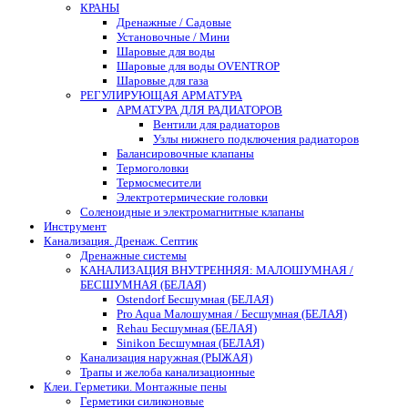
КРАНЫ
Дренажные / Садовые
Установочные / Мини
Шаровые для воды
Шаровые для воды OVENTROP
Шаровые для газа
РЕГУЛИРУЮЩАЯ АРМАТУРА
АРМАТУРА ДЛЯ РАДИАТОРОВ
Вентили для радиаторов
Узлы нижнего подключения радиаторов
Балансировочные клапаны
Термоголовки
Термосмесители
Электротермические головки
Соленоидные и электромагнитные клапаны
Инструмент
Канализация. Дренаж. Септик
Дренажные системы
КАНАЛИЗАЦИЯ ВНУТРЕННЯЯ: МАЛОШУМНАЯ /
БЕСШУМНАЯ (БЕЛАЯ)
Ostendorf Бесшумная (БЕЛАЯ)
Pro Aqua Малошумная / Бесшумная (БЕЛАЯ)
Rehau Бесшумная (БЕЛАЯ)
Sinikon Бесшумная (БЕЛАЯ)
Канализация наружная (РЫЖАЯ)
Трапы и желоба канализационные
Клеи. Герметики. Монтажные пены
Герметики силиконовые