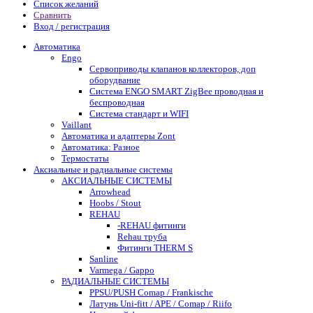
Список желаний
Сравнить
Вход / регистрация
Автоматика
Engo
Сервоприводы клапанов коллекторов, доп
оборудвание
Система ENGO SMART ZigBee проводная и
беспроводная
Система стандарт и WIFI
Vaillant
Автоматика и адаптеры Zont
Автоматика: Разное
Термостаты
Аксиальные и радиальные системы
АКСИАЛЬНЫЕ СИСТЕМЫ
Arrowhead
Hoobs / Stout
REHAU
-REHAU фитинги
Rehau труба
Фитинги THERM S
Sanline
Varmega / Gappo
РАДИАЛЬНЫЕ СИСТЕМЫ
PPSU/PUSH Comap / Frankische
Латунь Uni-fitt / APE / Comap / Riifo