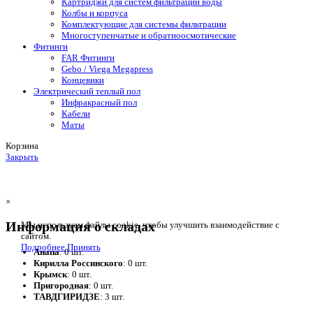
Картриджи для систем фильтрации воды
Колбы и корпуса
Комплектующие для системы фильтрации
Многоступенчатые и обратноосмотические
Фитинги
FAR Фитинги
Gebo / Viega Megapress
Концевики
Электрический теплый пол
Инфракрасный пол
Кабели
Маты
Корзина
Закрыть
×
Информация о складах
Мы используем файлы cookie, чтобы улучшить взаимодействие с
сайтом.
Подробнее
Принять
Анапа
: 0 шт.
Кирилла Россинского
: 0 шт.
Крымск
: 0 шт.
Пригородная
: 0 шт.
ТАВДГИРИДЗЕ
: 3 шт.