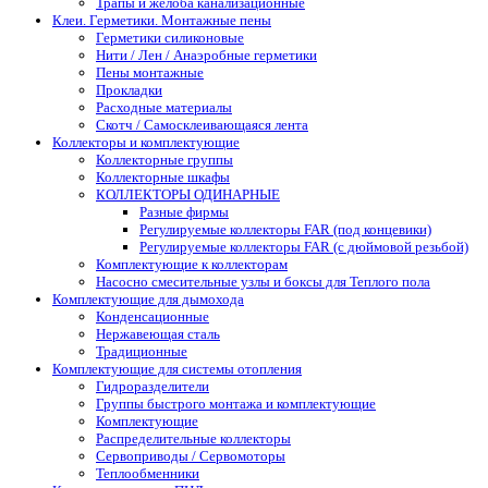
Трапы и желоба канализационные
Клеи. Герметики. Монтажные пены
Герметики силиконовые
Нити / Лен / Анаэробные герметики
Пены монтажные
Прокладки
Расходные материалы
Скотч / Самосклеивающаяся лента
Коллекторы и комплектующие
Коллекторные группы
Коллекторные шкафы
КОЛЛЕКТОРЫ ОДИНАРНЫЕ
Разные фирмы
Регулируемые коллекторы FAR (под концевики)
Регулируемые коллекторы FAR (с дюймовой резьбой)
Комплектующие к коллекторам
Насосно смесительные узлы и боксы для Теплого пола
Комплектующие для дымохода
Конденсационные
Нержавеющая сталь
Традиционные
Комплектующие для системы отопления
Гидроразделители
Группы быстрого монтажа и комплектующие
Комплектующие
Распределительные коллекторы
Сервоприводы / Сервомоторы
Теплообменники