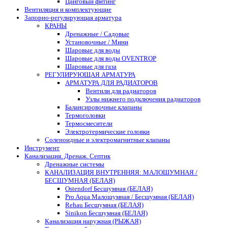
Цанговый фитинг
Вентиляция и комплектующие
Запорно-регулирующая арматура
КРАНЫ
Дренажные / Садовые
Установочные / Мини
Шаровые для воды
Шаровые для воды OVENTROP
Шаровые для газа
РЕГУЛИРУЮЩАЯ АРМАТУРА
АРМАТУРА ДЛЯ РАДИАТОРОВ
Вентили для радиаторов
Узлы нижнего подключения радиаторов
Балансировочные клапаны
Термоголовки
Термосмесители
Электротермические головки
Соленоидные и электромагнитные клапаны
Инструмент
Канализация. Дренаж. Септик
Дренажные системы
КАНАЛИЗАЦИЯ ВНУТРЕННЯЯ: МАЛОШУМНАЯ /
БЕСШУМНАЯ (БЕЛАЯ)
Ostendorf Бесшумная (БЕЛАЯ)
Pro Aqua Малошумная / Бесшумная (БЕЛАЯ)
Rehau Бесшумная (БЕЛАЯ)
Sinikon Бесшумная (БЕЛАЯ)
Канализация наружная (РЫЖАЯ)