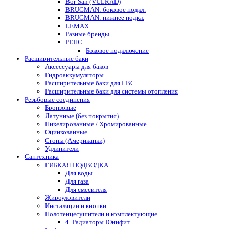
Bor-San (VULRAD)
BRUGMAN: боковое подкл.
BRUGMAN: нижнее подкл.
LEMAX
Разные бренды
РЕНС
Боковое подключение
Расширительные баки
Аксессуары для баков
Гидроаккумуляторы
Расширительные баки для ГВС
Расширительные баки для системы отопления
Резьбовые соединения
Бронзовые
Латунные (без покрытия)
Никелированные / Хромированные
Оцинкованные
Сгоны (Американки)
Удлинители
Сантехника
ГИБКАЯ ПОДВОДКА
Для воды
Для газа
Для смесителя
Жироуловители
Инсталяции и кнопки
Полотенцесушители и комплектующие
4. Радиаторы Юнифит