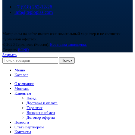
+7 (918) 252-12-26
info@teploplas.com
Материалы на сайте имеют ознакомительный характер и не являются
публичной офертой.
© 2026 Теплоплас (Россия).
Все права защищены.
Создано
BOND
Закрыть
Поиск
Меню
Каталог
О компании
Монтаж
Клиентам
Назад
Доставка и оплата
Гарантия
Возврат и обмен
Договор оферты
Новости
Стать партнером
Контакты