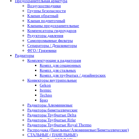
Предохранительная арматура
Воздухоотводчики
Группы безопасности
Клапан обратный
Клапан подпиточный
Клапаны предохранительные
Компенсаторы гидроударов
Редукторы давления
Самопромывные фильтры
Сепараторы / Дешламаторы
ФГО / Грязевики
Радиаторы
Комплектующие к радиаторам
Компл. для секционных
Компл. для стальных
Компл. для трубчатых / дизайнерских
Конвекторы внутрипольные
Gekon
Itermic
Techno
Бриз
Радиаторы Алюминиевые
Радиаторы биметаллические
Радиаторы Трубчатые Delta
Радиаторы Трубчатые Rifar
Радиаторы Трубчатые Royal Thermo
Распродажа (Панельные/Алюминиевые/Биметаллические)
СТАЛЬНЫЕ ( ПАНЕЛЬНЫЕ)