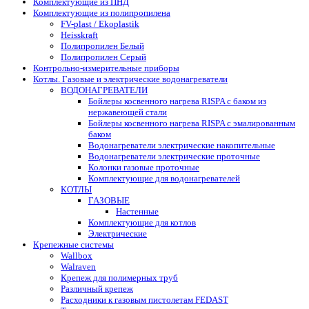
Комплектующие из ПНД
Комплектующие из полипропилена
FV-plast / Ekoplastik
Heisskraft
Полипропилен Белый
Полипропилен Серый
Контрольно-измерительные приборы
Котлы. Газовые и электрические водонагреватели
ВОДОНАГРЕВАТЕЛИ
Бойлеры косвенного нагрева RISPA с баком из
нержавеющей стали
Бойлеры косвенного нагрева RISPA с эмалированным
баком
Водонагреватели электрические накопительные
Водонагреватели электрические проточные
Колонки газовые проточные
Комплектующие для водонагревателей
КОТЛЫ
ГАЗОВЫЕ
Настенные
Комплектующие для котлов
Электрические
Крепежные системы
Wallbox
Walraven
Крепеж для полимерных труб
Различный крепеж
Расходники к газовым пистолетам FEDAST