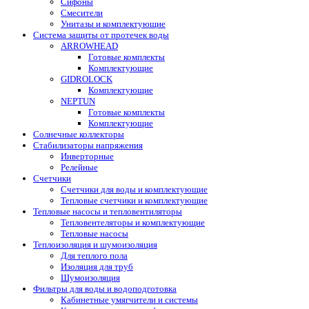
Сифоны
Смесители
Унитазы и комплектующие
Система защиты от протечек воды
ARROWHEAD
Готовые комплекты
Комплектующие
GIDROLOCK
Комплектующие
NEPTUN
Готовые комплекты
Комплектующие
Солнечные коллекторы
Стабилизаторы напряжения
Инверторные
Релейные
Счетчики
Счетчики для воды и комплектующие
Тепловые счетчики и комплектующие
Тепловые насосы и тепловентиляторы
Тепловентеляторы и комплектующие
Тепловые насосы
Теплоизоляция и шумоизоляция
Для теплого пола
Изоляция для труб
Шумоизоляция
Фильтры для воды и водоподготовка
Кабинетные умягчители и системы