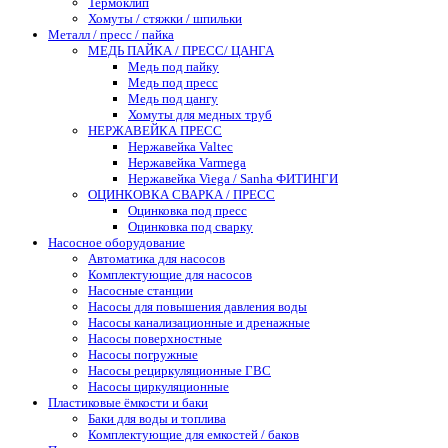
Термоклип
Хомуты / стяжки / шпильки
Металл / пресс / пайка
МЕДЬ ПАЙКА / ПРЕСС/ ЦАНГА
Медь под пайку
Медь под пресс
Медь под цангу
Хомуты для медных труб
НЕРЖАВЕЙКА ПРЕСС
Нержавейка Valtec
Нержавейка Varmega
Нержавейка Viega / Sanha ФИТИНГИ
ОЦИНКОВКА СВАРКА / ПРЕСС
Оцинковка под пресс
Оцинковка под сварку
Насосное оборудование
Автоматика для насосов
Комплектующие для насосов
Насосные станции
Насосы для повышения давления воды
Насосы канализационные и дренажные
Насосы поверхностные
Насосы погружные
Насосы рециркуляционные ГВС
Насосы циркуляционные
Пластиковые ёмкости и баки
Баки для воды и топлива
Комплектующие для емкостей / баков