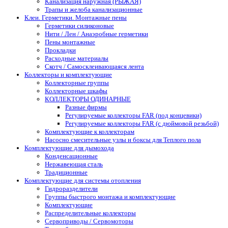
Канализация наружная (РЫЖАЯ)
Трапы и желоба канализационные
Клеи. Герметики. Монтажные пены
Герметики силиконовые
Нити / Лен / Анаэробные герметики
Пены монтажные
Прокладки
Расходные материалы
Скотч / Самосклеивающаяся лента
Коллекторы и комплектующие
Коллекторные группы
Коллекторные шкафы
КОЛЛЕКТОРЫ ОДИНАРНЫЕ
Разные фирмы
Регулируемые коллекторы FAR (под концевики)
Регулируемые коллекторы FAR (с дюймовой резьбой)
Комплектующие к коллекторам
Насосно смесительные узлы и боксы для Теплого пола
Комплектующие для дымохода
Конденсационные
Нержавеющая сталь
Традиционные
Комплектующие для системы отопления
Гидроразделители
Группы быстрого монтажа и комплектующие
Комплектующие
Распределительные коллекторы
Сервоприводы / Сервомоторы