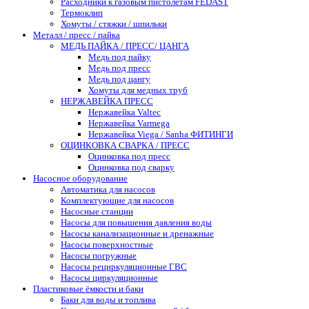
Расходники к газовым пистолетам FEDAST
Термоклип
Хомуты / стяжки / шпильки
Металл / пресс / пайка
МЕДЬ ПАЙКА / ПРЕСС/ ЦАНГА
Медь под пайку
Медь под пресс
Медь под цангу
Хомуты для медных труб
НЕРЖАВЕЙКА ПРЕСС
Нержавейка Valtec
Нержавейка Varmega
Нержавейка Viega / Sanha ФИТИНГИ
ОЦИНКОВКА СВАРКА / ПРЕСС
Оцинковка под пресс
Оцинковка под сварку
Насосное оборудование
Автоматика для насосов
Комплектующие для насосов
Насосные станции
Насосы для повышения давления воды
Насосы канализационные и дренажные
Насосы поверхностные
Насосы погружные
Насосы рециркуляционные ГВС
Насосы циркуляционные
Пластиковые ёмкости и баки
Баки для воды и топлива