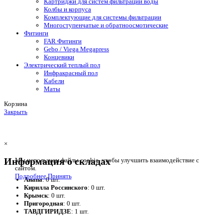
Картриджи для систем фильтрации воды
Колбы и корпуса
Комплектующие для системы фильтрации
Многоступенчатые и обратноосмотические
Фитинги
FAR Фитинги
Gebo / Viega Megapress
Концевики
Электрический теплый пол
Инфракрасный пол
Кабели
Маты
Корзина
Закрыть
×
Информация о складах
Мы используем файлы cookie, чтобы улучшить взаимодействие с
сайтом.
Подробнее
Принять
Анапа
: 0 шт.
Кирилла Россинского
: 0 шт.
Крымск
: 0 шт.
Пригородная
: 0 шт.
ТАВДГИРИДЗЕ
: 1 шт.