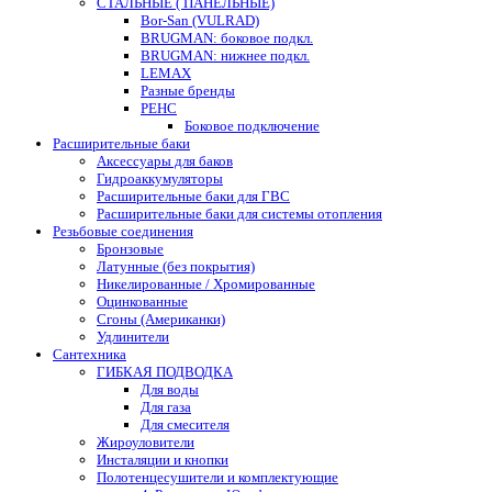
СТАЛЬНЫЕ ( ПАНЕЛЬНЫЕ)
Bor-San (VULRAD)
BRUGMAN: боковое подкл.
BRUGMAN: нижнее подкл.
LEMAX
Разные бренды
РЕНС
Боковое подключение
Расширительные баки
Аксессуары для баков
Гидроаккумуляторы
Расширительные баки для ГВС
Расширительные баки для системы отопления
Резьбовые соединения
Бронзовые
Латунные (без покрытия)
Никелированные / Хромированные
Оцинкованные
Сгоны (Американки)
Удлинители
Сантехника
ГИБКАЯ ПОДВОДКА
Для воды
Для газа
Для смесителя
Жироуловители
Инсталяции и кнопки
Полотенцесушители и комплектующие