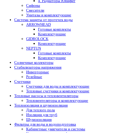
4. Радиаторы Юнифит
Сифоны
Смесители
Унитазы и комплектующие
Система защиты от протечек воды
ARROWHEAD
Готовые комплекты
Комплектующие
GIDROLOCK
Комплектующие
NEPTUN
Готовые комплекты
Комплектующие
Солнечные коллекторы
Стабилизаторы напряжения
Инверторные
Релейные
Счетчики
Счетчики для воды и комплектующие
Тепловые счетчики и комплектующие
Тепловые насосы и тепловентиляторы
Тепловентеляторы и комплектующие
Теплоизоляция и шумоизоляция
Для теплого пола
Изоляция для труб
Шумоизоляция
Фильтры для воды и водоподготовка
Кабинетные умягчители и системы