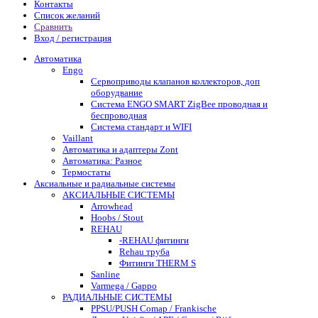
Контакты
Список желаний
Сравнить
Вход / регистрация
Автоматика
Engo
Сервоприводы клапанов коллекторов, доп
оборудвание
Система ENGO SMART ZigBee проводная и
беспроводная
Система стандарт и WIFI
Vaillant
Автоматика и адаптеры Zont
Автоматика: Разное
Термостаты
Аксиальные и радиальные системы
АКСИАЛЬНЫЕ СИСТЕМЫ
Arrowhead
Hoobs / Stout
REHAU
-REHAU фитинги
Rehau труба
Фитинги THERM S
Sanline
Varmega / Gappo
РАДИАЛЬНЫЕ СИСТЕМЫ
PPSU/PUSH Comap / Frankische