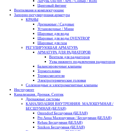
Латунь Uni-fitt / APE / Comap / Riifo
Цанговый фитинг
Вентиляция и комплектующие
Запорно-регулирующая арматура
КРАНЫ
Дренажные / Садовые
Установочные / Мини
Шаровые для воды
Шаровые для воды OVENTROP
Шаровые для газа
РЕГУЛИРУЮЩАЯ АРМАТУРА
АРМАТУРА ДЛЯ РАДИАТОРОВ
Вентили для радиаторов
Узлы нижнего подключения радиаторов
Балансировочные клапаны
Термоголовки
Термосмесители
Электротермические головки
Соленоидные и электромагнитные клапаны
Инструмент
Канализация. Дренаж. Септик
Дренажные системы
КАНАЛИЗАЦИЯ ВНУТРЕННЯЯ: МАЛОШУМНАЯ /
БЕСШУМНАЯ (БЕЛАЯ)
Ostendorf Бесшумная (БЕЛАЯ)
Pro Aqua Малошумная / Бесшумная (БЕЛАЯ)
Rehau Бесшумная (БЕЛАЯ)
Sinikon Бесшумная (БЕЛАЯ)