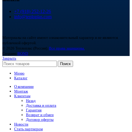
+7 (918) 252-12-26
info@teploplas.com
Материалы на сайте имеют ознакомительный характер и не являются
публичной офертой.
© 2026 Теплоплас (Россия).
Все права защищены.
Создано
BOND
Закрыть
Поиск
Меню
Каталог
О компании
Монтаж
Клиентам
Назад
Доставка и оплата
Гарантия
Возврат и обмен
Договор оферты
Новости
Стать партнером