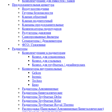
Комплектующие для емкостей / баков
Предохранительная арматура
Воздухоотводчики
Группы безопасности
Клапан обратный
Клапан подпиточный
Клапаны предохранительные
Компенсаторы гидроударов
Редукторы давления
Самопромывные фильтры
Сепараторы / Дешламаторы
ФГО / Грязевики
Радиаторы
Комплектующие к радиаторам
Компл. для секционных
Компл. для стальных
Компл. для трубчатых / дизайнерских
Конвекторы внутрипольные
Gekon
Itermic
Techno
Бриз
Радиаторы Алюминиевые
Радиаторы биметаллические
Радиаторы Трубчатые Delta
Радиаторы Трубчатые Rifar
Радиаторы Трубчатые Royal Thermo
Распродажа (Панельные/Алюминиевые/Биметаллические)