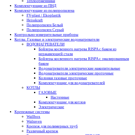
Теплообменники
Комплектующие из ПНД
Комплектующие из полипропилена
FV-plast / Ekoplastik
Heisskraft
Полипропилен Белый
Полипропилен Серый
Контрольно-измерительные приборы
Котлы. Газовые и электрические водонагреватели
ВОДОНАГРЕВАТЕЛИ
Бойлеры косвенного нагрева RISPA с баком из
нержавеющей стали
Бойлеры косвенного нагрева RISPA с эмалированным
баком
Водонагреватели электрические накопительные
Водонагреватели электрические проточные
Колонки газовые проточные
Комплектующие для водонагревателей
КОТЛЫ
ГАЗОВЫЕ
Настенные
Комплектующие для котлов
Электрические
Крепежные системы
Wallbox
Walraven
Крепеж для полимерных труб
Различный крепеж