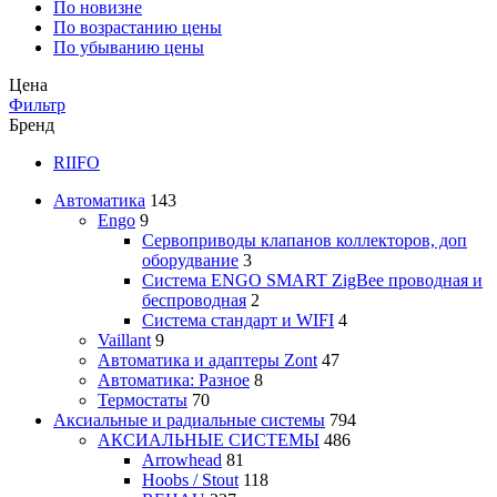
По новизне
По возрастанию цены
По убыванию цены
Цена
Фильтр
Бренд
RIIFO
Автоматика
143
Engo
9
Сервоприводы клапанов коллекторов, доп
оборудвание
3
Система ENGO SMART ZigBee проводная и
беспроводная
2
Система стандарт и WIFI
4
Vaillant
9
Автоматика и адаптеры Zont
47
Автоматика: Разное
8
Термостаты
70
Аксиальные и радиальные системы
794
АКСИАЛЬНЫЕ СИСТЕМЫ
486
Arrowhead
81
Hoobs / Stout
118