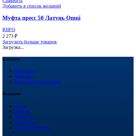
Сравнить
Добавить в список желаний
Муфта пресс 50 Латунь Omni
RIIFO
2 273
₽
Загрузить больше товаров
Загрузка...
Клиентам
Магазины
Монтаж
Полезная информация
Компания
О нас
Бренды
Новости
Вакансии
Стать партнером