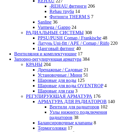
REHAU
227
-REHAU фитинги
206
Rehau труба
14
Фитинги THERM S
7
Sanline
36
Varmega / Gappo
24
РАДИАЛЬНЫЕ СИСТЕМЫ
308
PPSU/PUSH Comap / Frankische
48
Латунь Uni-fitt / APE / Comap / Riifo
220
Цанговый фитинг
40
Вентиляция и комплектующие
17
Запорно-регулирующая арматура
384
КРАНЫ
204
Дренажные / Садовые
21
Установочные / Мини
51
Шаровые для воды
125
Шаровые для воды OVENTROP
4
Шаровые для газа
3
РЕГУЛИРУЮЩАЯ АРМАТУРА
176
АРМАТУРА ДЛЯ РАДИАТОРОВ
140
Вентили для радиаторов
102
Узлы нижнего подключения
радиаторов
38
Балансировочные клапаны
8
Термоголовки
17