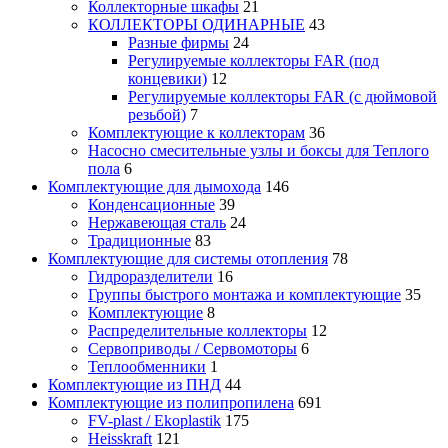
Коллекторные шкафы
21
КОЛЛЕКТОРЫ ОДИНАРНЫЕ
43
Разные фирмы
24
Регулируемые коллекторы FAR (под
концевики)
12
Регулируемые коллекторы FAR (с дюймовой
резьбой)
7
Комплектующие к коллекторам
36
Насосно смесительные узлы и боксы для Теплого
пола
6
Комплектующие для дымохода
146
Конденсационные
39
Нержавеющая сталь
24
Традиционные
83
Комплектующие для системы отопления
78
Гидроразделители
16
Группы быстрого монтажа и комплектующие
35
Комплектующие
8
Распределительные коллекторы
12
Сервоприводы / Сервомоторы
6
Теплообменники
1
Комплектующие из ПНД
44
Комплектующие из полипропилена
691
FV-plast / Ekoplastik
175
Heisskraft
121