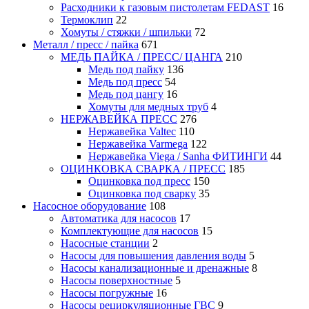
Расходники к газовым пистолетам FEDAST
16
Термоклип
22
Хомуты / стяжки / шпильки
72
Металл / пресс / пайка
671
МЕДЬ ПАЙКА / ПРЕСС/ ЦАНГА
210
Медь под пайку
136
Медь под пресс
54
Медь под цангу
16
Хомуты для медных труб
4
НЕРЖАВЕЙКА ПРЕСС
276
Нержавейка Valtec
110
Нержавейка Varmega
122
Нержавейка Viega / Sanha ФИТИНГИ
44
ОЦИНКОВКА СВАРКА / ПРЕСС
185
Оцинковка под пресс
150
Оцинковка под сварку
35
Насосное оборудование
108
Автоматика для насосов
17
Комплектующие для насосов
15
Насосные станции
2
Насосы для повышения давления воды
5
Насосы канализационные и дренажные
8
Насосы поверхностные
5
Насосы погружные
16
Насосы рециркуляционные ГВС
9