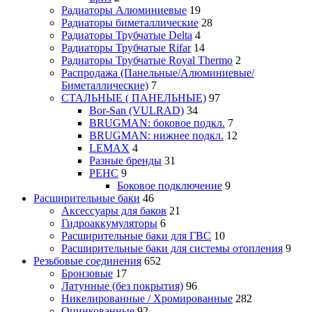
Радиаторы Алюминиевые
19
Радиаторы биметаллические
28
Радиаторы Трубчатые Delta
4
Радиаторы Трубчатые Rifar
14
Радиаторы Трубчатые Royal Thermo
2
Распродажа (Панельные/Алюминиевые/
Биметаллические)
7
СТАЛЬНЫЕ ( ПАНЕЛЬНЫЕ)
97
Bor-San (VULRAD)
34
BRUGMAN: боковое подкл.
7
BRUGMAN: нижнее подкл.
12
LEMAX
4
Разные бренды
31
РЕНС
9
Боковое подключение
9
Расширительные баки
46
Аксессуары для баков
21
Гидроаккумуляторы
6
Расширительные баки для ГВС
10
Расширительные баки для системы отопления
9
Резьбовые соединения
652
Бронзовые
17
Латунные (без покрытия)
96
Никелированные / Хромированные
282
Оцинкованные
92