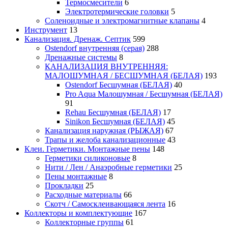
Термосмесители
6
Электротермические головки
5
Соленоидные и электромагнитные клапаны
4
Инструмент
13
Канализация. Дренаж. Септик
599
Ostendorf внутренняя (серая)
288
Дренажные системы
8
КАНАЛИЗАЦИЯ ВНУТРЕННЯЯ:
МАЛОШУМНАЯ / БЕСШУМНАЯ (БЕЛАЯ)
193
Ostendorf Бесшумная (БЕЛАЯ)
40
Pro Aqua Малошумная / Бесшумная (БЕЛАЯ)
91
Rehau Бесшумная (БЕЛАЯ)
17
Sinikon Бесшумная (БЕЛАЯ)
45
Канализация наружная (РЫЖАЯ)
67
Трапы и желоба канализационные
43
Клеи. Герметики. Монтажные пены
148
Герметики силиконовые
8
Нити / Лен / Анаэробные герметики
25
Пены монтажные
8
Прокладки
25
Расходные материалы
66
Скотч / Самосклеивающаяся лента
16
Коллекторы и комплектующие
167
Коллекторные группы
61