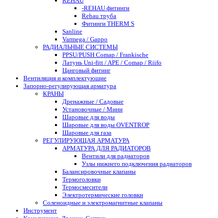
REHAU
-REHAU фитинги
Rehau труба
Фитинги THERM S
Sanline
Varmega / Gappo
РАДИАЛЬНЫЕ СИСТЕМЫ
PPSU/PUSH Comap / Frankische
Латунь Uni-fitt / APE / Comap / Riifo
Цанговый фитинг
Вентиляция и комплектующие
Запорно-регулирующая арматура
КРАНЫ
Дренажные / Садовые
Установочные / Мини
Шаровые для воды
Шаровые для воды OVENTROP
Шаровые для газа
РЕГУЛИРУЮЩАЯ АРМАТУРА
АРМАТУРА ДЛЯ РАДИАТОРОВ
Вентили для радиаторов
Узлы нижнего подключения радиаторов
Балансировочные клапаны
Термоголовки
Термосмесители
Электротермические головки
Соленоидные и электромагнитные клапаны
Инструмент