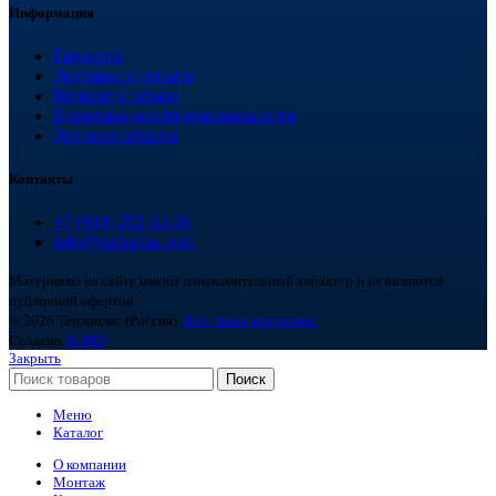
Информация
Гарантия
Доставка и оплата
Возврат и обмен
Политика конфиденциальности
Договор оферты
Контакты
+7 (918) 252-12-26
info@teploplas.com
Материалы на сайте имеют ознакомительный характер и не являются
публичной офертой.
© 2026 Теплоплас (Россия).
Все права защищены.
Создано
BOND
Закрыть
Поиск
Меню
Каталог
О компании
Монтаж