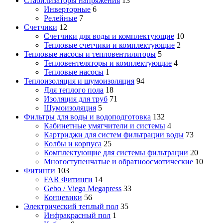
Стабилизаторы напряжения
13
Инверторные
6
Релейные
7
Счетчики
12
Счетчики для воды и комплектующие
10
Тепловые счетчики и комплектующие
2
Тепловые насосы и тепловентиляторы
5
Тепловентеляторы и комплектующие
4
Тепловые насосы
1
Теплоизоляция и шумоизоляция
94
Для теплого пола
18
Изоляция для труб
71
Шумоизоляция
5
Фильтры для воды и водоподготовка
132
Кабинетные умягчители и системы
4
Картриджи для систем фильтрации воды
73
Колбы и корпуса
25
Комплектующие для системы фильтрации
20
Многоступенчатые и обратноосмотические
10
Фитинги
103
FAR Фитинги
14
Gebo / Viega Megapress
33
Концевики
56
Электрический теплый пол
35
Инфракрасный пол
1