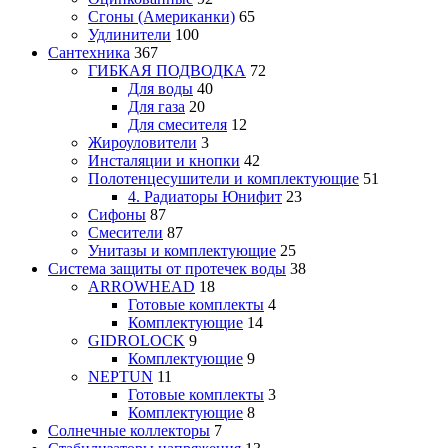
Сгоны (Американки)
65
Удлинители
100
Сантехника
367
ГИБКАЯ ПОДВОДКА
72
Для воды
40
Для газа
20
Для смесителя
12
Жироуловители
3
Инсталяции и кнопки
42
Полотенцесушители и комплектующие
51
4. Радиаторы Юнифит
23
Сифоны
87
Смесители
87
Унитазы и комплектующие
25
Система защиты от протечек воды
38
ARROWHEAD
18
Готовые комплекты
4
Комплектующие
14
GIDROLOCK
9
Комплектующие
9
NEPTUN
11
Готовые комплекты
3
Комплектующие
8
Солнечные коллекторы
7