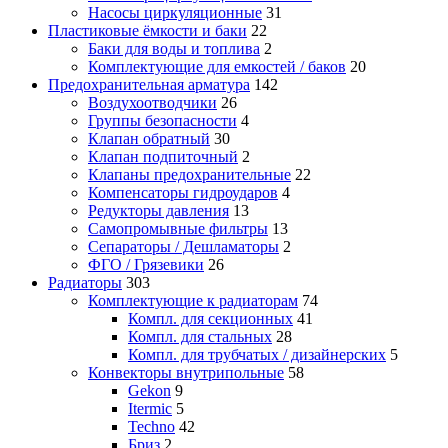
Насосы циркуляционные
31
Пластиковые ёмкости и баки
22
Баки для воды и топлива
2
Комплектующие для емкостей / баков
20
Предохранительная арматура
142
Воздухоотводчики
26
Группы безопасности
4
Клапан обратный
30
Клапан подпиточный
2
Клапаны предохранительные
22
Компенсаторы гидроударов
4
Редукторы давления
13
Самопромывные фильтры
13
Сепараторы / Дешламаторы
2
ФГО / Грязевики
26
Радиаторы
303
Комплектующие к радиаторам
74
Компл. для секционных
41
Компл. для стальных
28
Компл. для трубчатых / дизайнерских
5
Конвекторы внутрипольные
58
Gekon
9
Itermic
5
Techno
42
Бриз
2