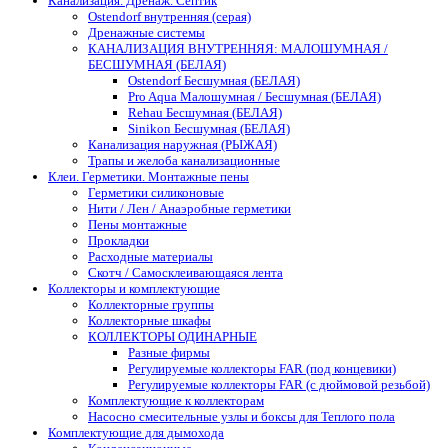
Канализация. Дренаж. Септик
Ostendorf внутренняя (серая)
Дренажные системы
КАНАЛИЗАЦИЯ ВНУТРЕННЯЯ: МАЛОШУМНАЯ /
БЕСШУМНАЯ (БЕЛАЯ)
Ostendorf Бесшумная (БЕЛАЯ)
Pro Aqua Малошумная / Бесшумная (БЕЛАЯ)
Rehau Бесшумная (БЕЛАЯ)
Sinikon Бесшумная (БЕЛАЯ)
Канализация наружная (РЫЖАЯ)
Трапы и желоба канализационные
Клеи. Герметики. Монтажные пены
Герметики силиконовые
Нити / Лен / Анаэробные герметики
Пены монтажные
Прокладки
Расходные материалы
Скотч / Самосклеивающаяся лента
Коллекторы и комплектующие
Коллекторные группы
Коллекторные шкафы
КОЛЛЕКТОРЫ ОДИНАРНЫЕ
Разные фирмы
Регулируемые коллекторы FAR (под концевики)
Регулируемые коллекторы FAR (с дюймовой резьбой)
Комплектующие к коллекторам
Насосно смесительные узлы и боксы для Теплого пола
Комплектующие для дымохода