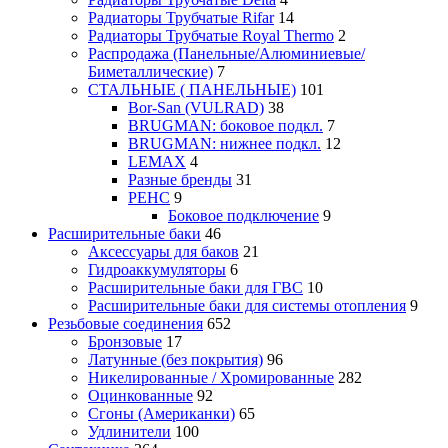
Радиаторы Трубчатые Rifar
14
Радиаторы Трубчатые Royal Thermo
2
Распродажа (Панельные/Алюминиевые/
Биметаллические)
7
СТАЛЬНЫЕ ( ПАНЕЛЬНЫЕ)
101
Bor-San (VULRAD)
38
BRUGMAN: боковое подкл.
7
BRUGMAN: нижнее подкл.
12
LEMAX
4
Разные бренды
31
РЕНС
9
Боковое подключение
9
Расширительные баки
46
Аксессуары для баков
21
Гидроаккумуляторы
6
Расширительные баки для ГВС
10
Расширительные баки для системы отопления
9
Резьбовые соединения
652
Бронзовые
17
Латунные (без покрытия)
96
Никелированные / Хромированные
282
Оцинкованные
92
Сгоны (Американки)
65
Удлинители
100