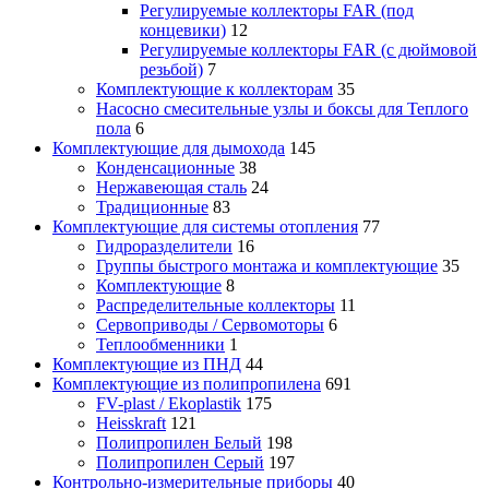
Регулируемые коллекторы FAR (под
концевики)
12
Регулируемые коллекторы FAR (с дюймовой
резьбой)
7
Комплектующие к коллекторам
35
Насосно смесительные узлы и боксы для Теплого
пола
6
Комплектующие для дымохода
145
Конденсационные
38
Нержавеющая сталь
24
Традиционные
83
Комплектующие для системы отопления
77
Гидроразделители
16
Группы быстрого монтажа и комплектующие
35
Комплектующие
8
Распределительные коллекторы
11
Сервоприводы / Сервомоторы
6
Теплообменники
1
Комплектующие из ПНД
44
Комплектующие из полипропилена
691
FV-plast / Ekoplastik
175
Heisskraft
121
Полипропилен Белый
198
Полипропилен Серый
197
Контрольно-измерительные приборы
40