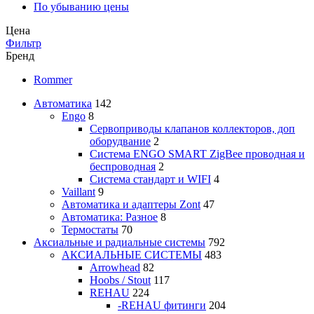
По убыванию цены
Цена
Фильтр
Бренд
Rommer
Автоматика
142
Engo
8
Сервоприводы клапанов коллекторов, доп
оборудвание
2
Система ENGO SMART ZigBee проводная и
беспроводная
2
Система стандарт и WIFI
4
Vaillant
9
Автоматика и адаптеры Zont
47
Автоматика: Разное
8
Термостаты
70
Аксиальные и радиальные системы
792
АКСИАЛЬНЫЕ СИСТЕМЫ
483
Arrowhead
82
Hoobs / Stout
117
REHAU
224
-REHAU фитинги
204