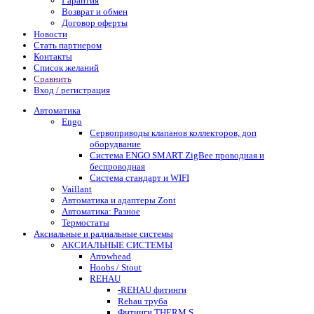
Гарантия
Возврат и обмен
Договор оферты
Новости
Стать партнером
Контакты
Список желаний
Сравнить
Вход / регистрация
Автоматика
Engo
Сервоприводы клапанов коллекторов, доп
оборудвание
Система ENGO SMART ZigBee проводная и
беспроводная
Система стандарт и WIFI
Vaillant
Автоматика и адаптеры Zont
Автоматика: Разное
Термостаты
Аксиальные и радиальные системы
АКСИАЛЬНЫЕ СИСТЕМЫ
Arrowhead
Hoobs / Stout
REHAU
-REHAU фитинги
Rehau труба
Фитинги THERM S