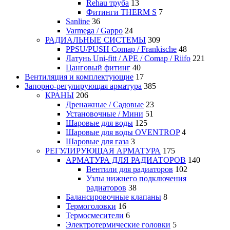
Rehau труба
13
Фитинги THERM S
7
Sanline
36
Varmega / Gappo
24
РАДИАЛЬНЫЕ СИСТЕМЫ
309
PPSU/PUSH Comap / Frankische
48
Латунь Uni-fitt / APE / Comap / Riifo
221
Цанговый фитинг
40
Вентиляция и комплектующие
17
Запорно-регулирующая арматура
385
КРАНЫ
206
Дренажные / Садовые
23
Установочные / Мини
51
Шаровые для воды
125
Шаровые для воды OVENTROP
4
Шаровые для газа
3
РЕГУЛИРУЮЩАЯ АРМАТУРА
175
АРМАТУРА ДЛЯ РАДИАТОРОВ
140
Вентили для радиаторов
102
Узлы нижнего подключения
радиаторов
38
Балансировочные клапаны
8
Термоголовки
16
Термосмесители
6
Электротермические головки
5