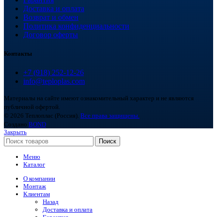
Доставка и оплата
Возврат и обмен
Политика конфиденциальности
Договор оферты
Контакты
+7 (918) 252-12-26
info@teploplas.com
Материалы на сайте имеют ознакомительный характер и не являются
публичной офертой.
© 2026 Теплоплас (Россия).
Все права защищены.
Создано
BOND
Закрыть
Поиск
Меню
Каталог
О компании
Монтаж
Клиентам
Назад
Доставка и оплата