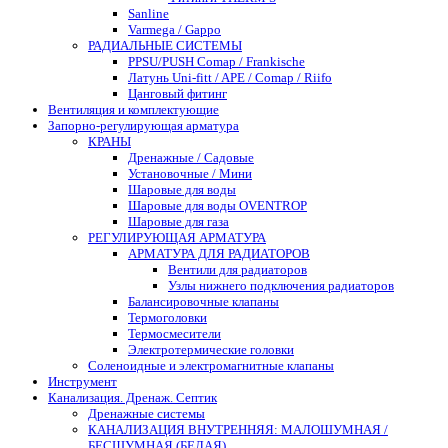
Sanline
Varmega / Gappo
РАДИАЛЬНЫЕ СИСТЕМЫ
PPSU/PUSH Comap / Frankische
Латунь Uni-fitt / APE / Comap / Riifo
Цанговый фитинг
Вентиляция и комплектующие
Запорно-регулирующая арматура
КРАНЫ
Дренажные / Садовые
Установочные / Мини
Шаровые для воды
Шаровые для воды OVENTROP
Шаровые для газа
РЕГУЛИРУЮЩАЯ АРМАТУРА
АРМАТУРА ДЛЯ РАДИАТОРОВ
Вентили для радиаторов
Узлы нижнего подключения радиаторов
Балансировочные клапаны
Термоголовки
Термосмесители
Электротермические головки
Соленоидные и электромагнитные клапаны
Инструмент
Канализация. Дренаж. Септик
Дренажные системы
КАНАЛИЗАЦИЯ ВНУТРЕННЯЯ: МАЛОШУМНАЯ /
БЕСШУМНАЯ (БЕЛАЯ)