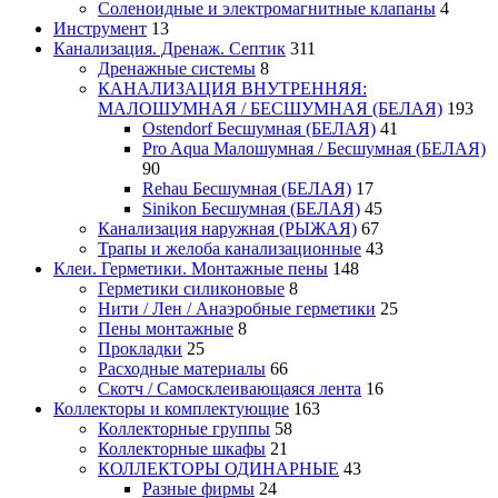
Соленоидные и электромагнитные клапаны
4
Инструмент
13
Канализация. Дренаж. Септик
311
Дренажные системы
8
КАНАЛИЗАЦИЯ ВНУТРЕННЯЯ:
МАЛОШУМНАЯ / БЕСШУМНАЯ (БЕЛАЯ)
193
Ostendorf Бесшумная (БЕЛАЯ)
41
Pro Aqua Малошумная / Бесшумная (БЕЛАЯ)
90
Rehau Бесшумная (БЕЛАЯ)
17
Sinikon Бесшумная (БЕЛАЯ)
45
Канализация наружная (РЫЖАЯ)
67
Трапы и желоба канализационные
43
Клеи. Герметики. Монтажные пены
148
Герметики силиконовые
8
Нити / Лен / Анаэробные герметики
25
Пены монтажные
8
Прокладки
25
Расходные материалы
66
Скотч / Самосклеивающаяся лента
16
Коллекторы и комплектующие
163
Коллекторные группы
58
Коллекторные шкафы
21
КОЛЛЕКТОРЫ ОДИНАРНЫЕ
43
Разные фирмы
24