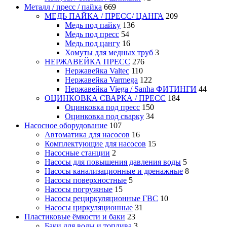
Металл / пресс / пайка
669
МЕДЬ ПАЙКА / ПРЕСС/ ЦАНГА
209
Медь под пайку
136
Медь под пресс
54
Медь под цангу
16
Хомуты для медных труб
3
НЕРЖАВЕЙКА ПРЕСС
276
Нержавейка Valtec
110
Нержавейка Varmega
122
Нержавейка Viega / Sanha ФИТИНГИ
44
ОЦИНКОВКА СВАРКА / ПРЕСС
184
Оцинковка под пресс
150
Оцинковка под сварку
34
Насосное оборудование
107
Автоматика для насосов
16
Комплектующие для насосов
15
Насосные станции
2
Насосы для повышения давления воды
5
Насосы канализационные и дренажные
8
Насосы поверхностные
5
Насосы погружные
15
Насосы рециркуляционные ГВС
10
Насосы циркуляционные
31
Пластиковые ёмкости и баки
23
Баки для воды и топлива
3