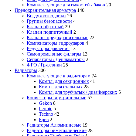
Комплектующие для емкостей / баков
20
Предохранительная арматура
140
Воздухоотводчики
26
Группы безопасности
4
Клапан обратный
29
Клапан подпиточный
2
Клапаны предохранительные
22
Компенсаторы гидроударов
4
Редукторы давления
13
Самопромывные фильтры
13
Сепараторы / Дешламаторы
2
ФГО / Грязевики
25
Радиаторы
306
Комплектующие к радиаторам
74
Компл. для секционных
41
Компл. для стальных
28
Компл. для трубчатых / дизайнерских
5
Конвекторы внутрипольные
57
Gekon
8
Itermic
5
Techno
42
Бриз
2
Радиаторы Алюминиевые
19
Радиаторы биметаллические
28
Радиаторы Трубчатые Delta
4