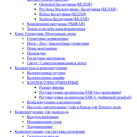
Ostendorf Бесшумная (БЕЛАЯ)
Pro Aqua Малошумная / Бесшумная (БЕЛАЯ)
Rehau Бесшумная (БЕЛАЯ)
Sinikon Бесшумная (БЕЛАЯ)
Канализация наружная (РЫЖАЯ)
Трапы и желоба канализационные
Клеи. Герметики. Монтажные пены
Герметики силиконовые
Нити / Лен / Анаэробные герметики
Пены монтажные
Прокладки
Расходные материалы
Скотч / Самосклеивающаяся лента
Коллекторы и комплектующие
Коллекторные группы
Коллекторные шкафы
КОЛЛЕКТОРЫ ОДИНАРНЫЕ
Разные фирмы
Регулируемые коллекторы FAR (под концевики)
Регулируемые коллекторы FAR (с дюймовой резьбой)
Комплектующие к коллекторам
Насосно смесительные узлы и боксы для Теплого пола
Комплектующие для дымохода
Конденсационные
Нержавеющая сталь
Традиционные
Комплектующие для системы отопления
Гидроразделители