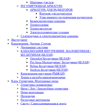
Шаровые для газа
РЕГУЛИРУЮЩАЯ АРМАТУРА
АРМАТУРА ДЛЯ РАДИАТОРОВ
Вентили для радиаторов
Узлы нижнего подключения радиаторов
Балансировочные клапаны
Термоголовки
Термосмесители
Электротермические головки
Соленоидные и электромагнитные клапаны
Инструмент
Канализация. Дренаж. Септик
Дренажные системы
КАНАЛИЗАЦИЯ ВНУТРЕННЯЯ: МАЛОШУМНАЯ /
БЕСШУМНАЯ (БЕЛАЯ)
Ostendorf Бесшумная (БЕЛАЯ)
Pro Aqua Малошумная / Бесшумная (БЕЛАЯ)
Rehau Бесшумная (БЕЛАЯ)
Sinikon Бесшумная (БЕЛАЯ)
Канализация наружная (РЫЖАЯ)
Трапы и желоба канализационные
Клеи. Герметики. Монтажные пены
Герметики силиконовые
Нити / Лен / Анаэробные герметики
Пены монтажные
Прокладки
Расходные материалы
Скотч / Самосклеивающаяся лента