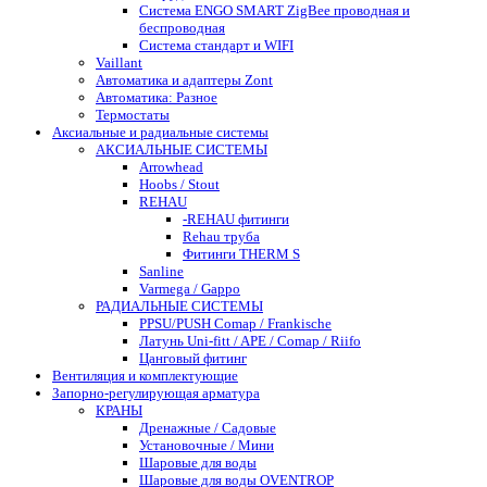
Система ENGO SMART ZigBee проводная и
беспроводная
Система стандарт и WIFI
Vaillant
Автоматика и адаптеры Zont
Автоматика: Разное
Термостаты
Аксиальные и радиальные системы
АКСИАЛЬНЫЕ СИСТЕМЫ
Arrowhead
Hoobs / Stout
REHAU
-REHAU фитинги
Rehau труба
Фитинги THERM S
Sanline
Varmega / Gappo
РАДИАЛЬНЫЕ СИСТЕМЫ
PPSU/PUSH Comap / Frankische
Латунь Uni-fitt / APE / Comap / Riifo
Цанговый фитинг
Вентиляция и комплектующие
Запорно-регулирующая арматура
КРАНЫ
Дренажные / Садовые
Установочные / Мини
Шаровые для воды
Шаровые для воды OVENTROP