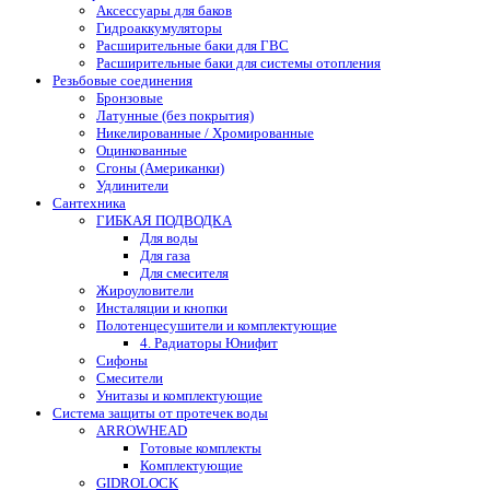
Аксессуары для баков
Гидроаккумуляторы
Расширительные баки для ГВС
Расширительные баки для системы отопления
Резьбовые соединения
Бронзовые
Латунные (без покрытия)
Никелированные / Хромированные
Оцинкованные
Сгоны (Американки)
Удлинители
Сантехника
ГИБКАЯ ПОДВОДКА
Для воды
Для газа
Для смесителя
Жироуловители
Инсталяции и кнопки
Полотенцесушители и комплектующие
4. Радиаторы Юнифит
Сифоны
Смесители
Унитазы и комплектующие
Система защиты от протечек воды
ARROWHEAD
Готовые комплекты
Комплектующие
GIDROLOCK