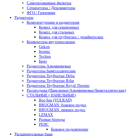
Самопромывные фильтры
Сепараторы / Дешламаторы
ФГО / Грязевики
Радиаторы
Комплектующие к радиаторам
Компл. для секционных
Компл. для стальных
Компл. для трубчатых / дизайнерских
Конвекторы внутрипольные
Gekon
Itermic
Techno
Бриз
Радиаторы Алюминиевые
Радиаторы биметаллические
Радиаторы Трубчатые Delta
Радиаторы Трубчатые Rifar
Радиаторы Трубчатые Royal Thermo
Распродажа (Панельные/Алюминиевые/Биметаллические)
СТАЛЬНЫЕ ( ПАНЕЛЬНЫЕ)
Bor-San (VULRAD)
BRUGMAN: боковое подкл.
BRUGMAN: нижнее подкл.
LEMAX
Разные бренды
РЕНС
Боковое подключение
Расширительные баки