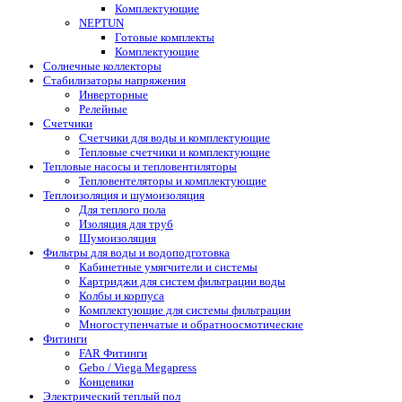
Комплектующие
NEPTUN
Готовые комплекты
Комплектующие
Солнечные коллекторы
Стабилизаторы напряжения
Инверторные
Релейные
Счетчики
Счетчики для воды и комплектующие
Тепловые счетчики и комплектующие
Тепловые насосы и тепловентиляторы
Тепловентеляторы и комплектующие
Теплоизоляция и шумоизоляция
Для теплого пола
Изоляция для труб
Шумоизоляция
Фильтры для воды и водоподготовка
Кабинетные умягчители и системы
Картриджи для систем фильтрации воды
Колбы и корпуса
Комплектующие для системы фильтрации
Многоступенчатые и обратноосмотические
Фитинги
FAR Фитинги
Gebo / Viega Megapress
Концевики
Электрический теплый пол