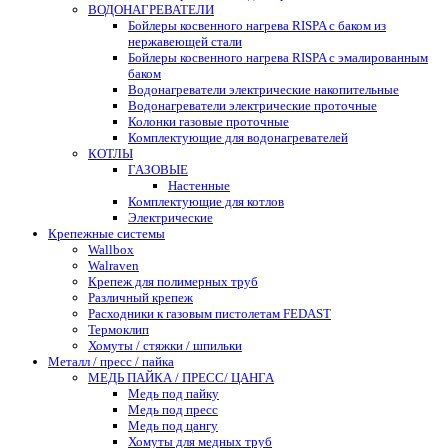
ВОДОНАГРЕВАТЕЛИ
Бойлеры косвенного нагрева RISPA с баком из
нержавеющей стали
Бойлеры косвенного нагрева RISPA с эмалированным
баком
Водонагреватели электрические накопительные
Водонагреватели электрические проточные
Колонки газовые проточные
Комплектующие для водонагревателей
КОТЛЫ
ГАЗОВЫЕ
Настенные
Комплектующие для котлов
Электрические
Крепежные системы
Wallbox
Walraven
Крепеж для полимерных труб
Различный крепеж
Расходники к газовым пистолетам FEDAST
Термоклип
Хомуты / стяжки / шпильки
Металл / пресс / пайка
МЕДЬ ПАЙКА / ПРЕСС/ ЦАНГА
Медь под пайку
Медь под пресс
Медь под цангу
Хомуты для медных труб