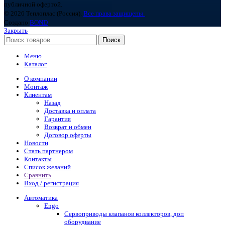
публичной офертой.
© 2026 Теплоплас (Россия).
Все права защищены.
Создано
BOND
Закрыть
Поиск
Меню
Каталог
О компании
Монтаж
Клиентам
Назад
Доставка и оплата
Гарантия
Возврат и обмен
Договор оферты
Новости
Стать партнером
Контакты
Список желаний
Сравнить
Вход / регистрация
Автоматика
Engo
Сервоприводы клапанов коллекторов, доп
оборудвание