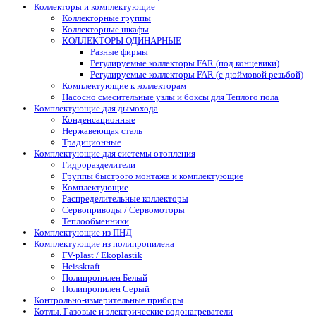
Коллекторы и комплектующие
Коллекторные группы
Коллекторные шкафы
КОЛЛЕКТОРЫ ОДИНАРНЫЕ
Разные фирмы
Регулируемые коллекторы FAR (под концевики)
Регулируемые коллекторы FAR (с дюймовой резьбой)
Комплектующие к коллекторам
Насосно смесительные узлы и боксы для Теплого пола
Комплектующие для дымохода
Конденсационные
Нержавеющая сталь
Традиционные
Комплектующие для системы отопления
Гидроразделители
Группы быстрого монтажа и комплектующие
Комплектующие
Распределительные коллекторы
Сервоприводы / Сервомоторы
Теплообменники
Комплектующие из ПНД
Комплектующие из полипропилена
FV-plast / Ekoplastik
Heisskraft
Полипропилен Белый
Полипропилен Серый
Контрольно-измерительные приборы
Котлы. Газовые и электрические водонагреватели