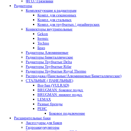
ФГО / Грязевики
Радиаторы
Комплектующие к радиаторам
Компл. для секционных
Компл. для стальных
Компл. для трубчатых / дизайнерских
Конвекторы внутрипольные
Gekon
Itermic
Techno
Бриз
Радиаторы Алюминиевые
Радиаторы биметаллические
Радиаторы Трубчатые Delta
Радиаторы Трубчатые Rifar
Радиаторы Трубчатые Royal Thermo
Распродажа (Панельные/Алюминиевые/Биметаллические)
СТАЛЬНЫЕ ( ПАНЕЛЬНЫЕ)
Bor-San (VULRAD)
BRUGMAN: боковое подкл.
BRUGMAN: нижнее подкл.
LEMAX
Разные бренды
РЕНС
Боковое подключение
Расширительные баки
Аксессуары для баков
Гидроаккумуляторы