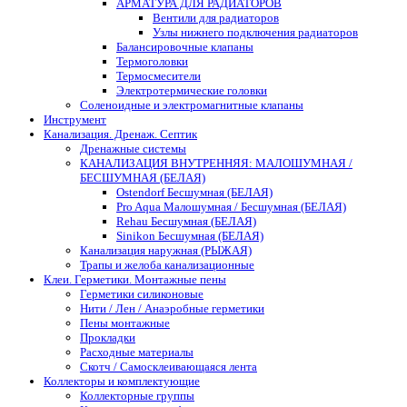
АРМАТУРА ДЛЯ РАДИАТОРОВ
Вентили для радиаторов
Узлы нижнего подключения радиаторов
Балансировочные клапаны
Термоголовки
Термосмесители
Электротермические головки
Соленоидные и электромагнитные клапаны
Инструмент
Канализация. Дренаж. Септик
Дренажные системы
КАНАЛИЗАЦИЯ ВНУТРЕННЯЯ: МАЛОШУМНАЯ /
БЕСШУМНАЯ (БЕЛАЯ)
Ostendorf Бесшумная (БЕЛАЯ)
Pro Aqua Малошумная / Бесшумная (БЕЛАЯ)
Rehau Бесшумная (БЕЛАЯ)
Sinikon Бесшумная (БЕЛАЯ)
Канализация наружная (РЫЖАЯ)
Трапы и желоба канализационные
Клеи. Герметики. Монтажные пены
Герметики силиконовые
Нити / Лен / Анаэробные герметики
Пены монтажные
Прокладки
Расходные материалы
Скотч / Самосклеивающаяся лента
Коллекторы и комплектующие
Коллекторные группы