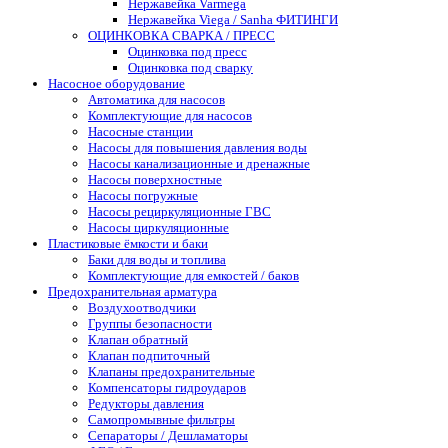
Нержавейка Varmega
Нержавейка Viega / Sanha ФИТИНГИ
ОЦИНКОВКА СВАРКА / ПРЕСС
Оцинковка под пресс
Оцинковка под сварку
Насосное оборудование
Автоматика для насосов
Комплектующие для насосов
Насосные станции
Насосы для повышения давления воды
Насосы канализационные и дренажные
Насосы поверхностные
Насосы погружные
Насосы рециркуляционные ГВС
Насосы циркуляционные
Пластиковые ёмкости и баки
Баки для воды и топлива
Комплектующие для емкостей / баков
Предохранительная арматура
Воздухоотводчики
Группы безопасности
Клапан обратный
Клапан подпиточный
Клапаны предохранительные
Компенсаторы гидроударов
Редукторы давления
Самопромывные фильтры
Сепараторы / Дешламаторы