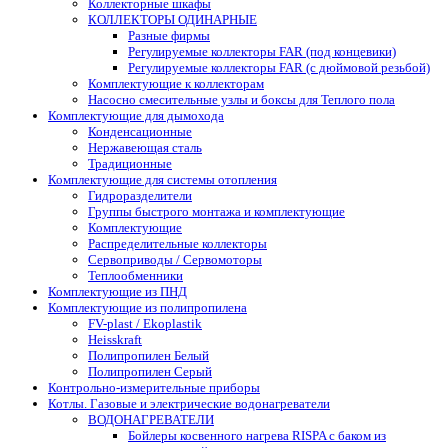
Коллекторные шкафы
КОЛЛЕКТОРЫ ОДИНАРНЫЕ
Разные фирмы
Регулируемые коллекторы FAR (под концевики)
Регулируемые коллекторы FAR (с дюймовой резьбой)
Комплектующие к коллекторам
Насосно смесительные узлы и боксы для Теплого пола
Комплектующие для дымохода
Конденсационные
Нержавеющая сталь
Традиционные
Комплектующие для системы отопления
Гидроразделители
Группы быстрого монтажа и комплектующие
Комплектующие
Распределительные коллекторы
Сервоприводы / Сервомоторы
Теплообменники
Комплектующие из ПНД
Комплектующие из полипропилена
FV-plast / Ekoplastik
Heisskraft
Полипропилен Белый
Полипропилен Серый
Контрольно-измерительные приборы
Котлы. Газовые и электрические водонагреватели
ВОДОНАГРЕВАТЕЛИ
Бойлеры косвенного нагрева RISPA с баком из