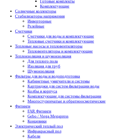
Готовые комплекты
Комплектующие
Солнечные коллекторы
Стабилизаторы напряжения
Инверторные
Релейные
Счетчики
Счетчики для воды и комплектующие
Тепловые счетчики и комплектующие
Тепловые насосы и тепловентиляторы
Тепловентеляторы и комплектующие
Теплоизоляция и шумоизоляция
Для теплого пола
Изоляция для труб
Шумоизоляция
Фильтры для воды и водоподготовка
Кабинетные умягчители и системы
Картриджи для систем фильтрации воды
Колбы и корпуса
Комплектующие для системы фильтрации
Многоступенчатые и обратноосмотические
Фитинги
FAR Фитинги
Gebo / Viega Megapress
Концевики
Электрический теплый пол
Инфракрасный пол
Кабели