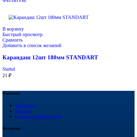
ФИЛЬТРЫ
В корзину
Быстрый просмотр
Сравнить
Добавить в список желаний
Карандаш 12шт 180мм STANDART
Startul
21
₽
Клиентам
Магазины
Монтаж
Полезная информация
Компания