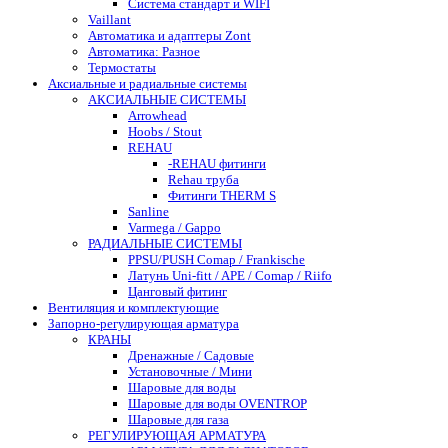
Система стандарт и WIFI
Vaillant
Автоматика и адаптеры Zont
Автоматика: Разное
Термостаты
Аксиальные и радиальные системы
АКСИАЛЬНЫЕ СИСТЕМЫ
Arrowhead
Hoobs / Stout
REHAU
-REHAU фитинги
Rehau труба
Фитинги THERM S
Sanline
Varmega / Gappo
РАДИАЛЬНЫЕ СИСТЕМЫ
PPSU/PUSH Comap / Frankische
Латунь Uni-fitt / APE / Comap / Riifo
Цанговый фитинг
Вентиляция и комплектующие
Запорно-регулирующая арматура
КРАНЫ
Дренажные / Садовые
Установочные / Мини
Шаровые для воды
Шаровые для воды OVENTROP
Шаровые для газа
РЕГУЛИРУЮЩАЯ АРМАТУРА