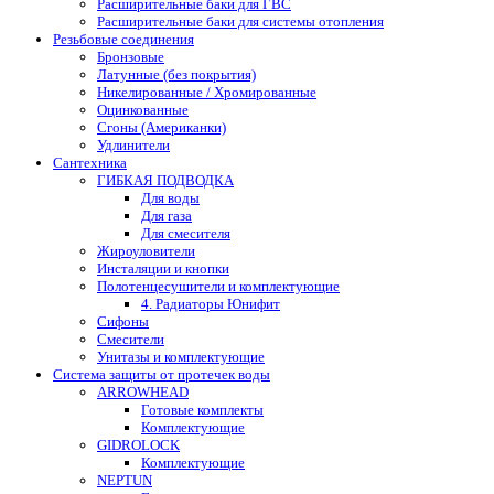
Расширительные баки для ГВС
Расширительные баки для системы отопления
Резьбовые соединения
Бронзовые
Латунные (без покрытия)
Никелированные / Хромированные
Оцинкованные
Сгоны (Американки)
Удлинители
Сантехника
ГИБКАЯ ПОДВОДКА
Для воды
Для газа
Для смесителя
Жироуловители
Инсталяции и кнопки
Полотенцесушители и комплектующие
4. Радиаторы Юнифит
Сифоны
Смесители
Унитазы и комплектующие
Система защиты от протечек воды
ARROWHEAD
Готовые комплекты
Комплектующие
GIDROLOCK
Комплектующие
NEPTUN