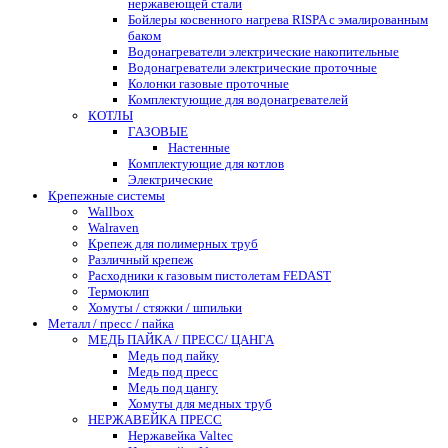
нержавеющей стали
Бойлеры косвенного нагрева RISPA с эмалированным
баком
Водонагреватели электрические накопительные
Водонагреватели электрические проточные
Колонки газовые проточные
Комплектующие для водонагревателей
КОТЛЫ
ГАЗОВЫЕ
Настенные
Комплектующие для котлов
Электрические
Крепежные системы
Wallbox
Walraven
Крепеж для полимерных труб
Различный крепеж
Расходники к газовым пистолетам FEDAST
Термоклип
Хомуты / стяжки / шпильки
Металл / пресс / пайка
МЕДЬ ПАЙКА / ПРЕСС/ ЦАНГА
Медь под пайку
Медь под пресс
Медь под цангу
Хомуты для медных труб
НЕРЖАВЕЙКА ПРЕСС
Нержавейка Valtec