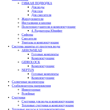
ГИБКАЯ ПОДВОДКА
Для воды
Для газа
Для смесителя
Жироуловители
Инсталяции и кнопки
Полотенцесушители и комплектующие
4. Радиаторы Юнифит
Сифоны
Смесители
Унитазы и комплектующие
Система защиты от протечек воды
ARROWHEAD
Готовые комплекты
Комплектующие
GIDROLOCK
Комплектующие
NEPTUN
Готовые комплекты
Комплектующие
Солнечные коллекторы
Стабилизаторы напряжения
Инверторные
Релейные
Счетчики
Счетчики для воды и комплектующие
Тепловые счетчики и комплектующие
Тепловые насосы и тепловентиляторы