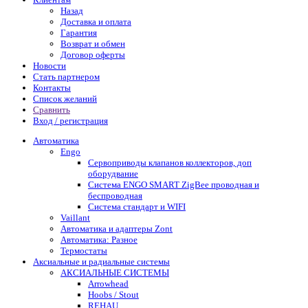
Назад
Доставка и оплата
Гарантия
Возврат и обмен
Договор оферты
Новости
Стать партнером
Контакты
Список желаний
Сравнить
Вход / регистрация
Автоматика
Engo
Сервоприводы клапанов коллекторов, доп
оборудвание
Система ENGO SMART ZigBee проводная и
беспроводная
Система стандарт и WIFI
Vaillant
Автоматика и адаптеры Zont
Автоматика: Разное
Термостаты
Аксиальные и радиальные системы
АКСИАЛЬНЫЕ СИСТЕМЫ
Arrowhead
Hoobs / Stout
REHAU