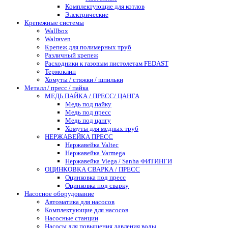
Комплектующие для котлов
Электрические
Крепежные системы
Wallbox
Walraven
Крепеж для полимерных труб
Различный крепеж
Расходники к газовым пистолетам FEDAST
Термоклип
Хомуты / стяжки / шпильки
Металл / пресс / пайка
МЕДЬ ПАЙКА / ПРЕСС/ ЦАНГА
Медь под пайку
Медь под пресс
Медь под цангу
Хомуты для медных труб
НЕРЖАВЕЙКА ПРЕСС
Нержавейка Valtec
Нержавейка Varmega
Нержавейка Viega / Sanha ФИТИНГИ
ОЦИНКОВКА СВАРКА / ПРЕСС
Оцинковка под пресс
Оцинковка под сварку
Насосное оборудование
Автоматика для насосов
Комплектующие для насосов
Насосные станции
Насосы для повышения давления воды