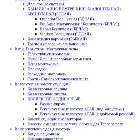
Дренажные системы
КАНАЛИЗАЦИЯ ВНУТРЕННЯЯ: МАЛОШУМНАЯ /
БЕСШУМНАЯ (БЕЛАЯ)
Ostendorf Бесшумная (БЕЛАЯ)
Pro Aqua Малошумная / Бесшумная (БЕЛАЯ)
Rehau Бесшумная (БЕЛАЯ)
Sinikon Бесшумная (БЕЛАЯ)
Канализация наружная (РЫЖАЯ)
Трапы и желоба канализационные
Клеи. Герметики. Монтажные пены
Герметики силиконовые
Нити / Лен / Анаэробные герметики
Пены монтажные
Прокладки
Расходные материалы
Скотч / Самосклеивающаяся лента
Коллекторы и комплектующие
Коллекторные группы
Коллекторные шкафы
КОЛЛЕКТОРЫ ОДИНАРНЫЕ
Разные фирмы
Регулируемые коллекторы FAR (под концевики)
Регулируемые коллекторы FAR (с дюймовой резьбой)
Комплектующие к коллекторам
Насосно смесительные узлы и боксы для Теплого пола
Комплектующие для дымохода
Конденсационные
Нержавеющая сталь