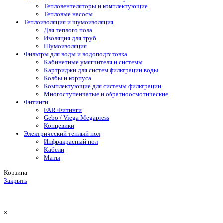
Тепловентеляторы и комплектующие
Тепловые насосы
Теплоизоляция и шумоизоляция
Для теплого пола
Изоляция для труб
Шумоизоляция
Фильтры для воды и водоподготовка
Кабинетные умягчители и системы
Картриджи для систем фильтрации воды
Колбы и корпуса
Комплектующие для системы фильтрации
Многоступенчатые и обратноосмотические
Фитинги
FAR Фитинги
Gebo / Viega Megapress
Концевики
Электрический теплый пол
Инфракрасный пол
Кабели
Маты
Корзина
Закрыть
×