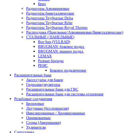
Бриз
Радиаторы Алюминиевые
Радиаторы биметаллические
Радиаторы Трубчатые Delta
Радиаторы Трубчатые Rifar
Радиаторы Трубчатые Royal Thermo
Распродажа (Панельные/Алюминиевые/Биметаллические)
СТАЛЬНЫЕ ( ПАНЕЛЬНЫЕ)
Bor-San (VULRAD)
BRUGMAN: боковое подкл.
BRUGMAN: нижнее подкл.
LEMAX
Разные бренды
РЕНС
Боковое подключение
Расширительные баки
Аксессуары для баков
Гидроаккумуляторы
Расширительные баки для ГВС
Расширительные баки для системы отопления
Резьбовые соединения
Бронзовые
Латунные (без покрытия)
Никелированные / Хромированные
Оцинкованные
Сгоны (Американки)
Удлинители
Сантехника