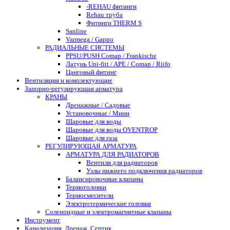
-REHAU фитинги
Rehau труба
Фитинги THERM S
Sanline
Varmega / Gappo
РАДИАЛЬНЫЕ СИСТЕМЫ
PPSU/PUSH Comap / Frankische
Латунь Uni-fitt / APE / Comap / Riifo
Цанговый фитинг
Вентиляция и комплектующие
Запорно-регулирующая арматура
КРАНЫ
Дренажные / Садовые
Установочные / Мини
Шаровые для воды
Шаровые для воды OVENTROP
Шаровые для газа
РЕГУЛИРУЮЩАЯ АРМАТУРА
АРМАТУРА ДЛЯ РАДИАТОРОВ
Вентили для радиаторов
Узлы нижнего подключения радиаторов
Балансировочные клапаны
Термоголовки
Термосмесители
Электротермические головки
Соленоидные и электромагнитные клапаны
Инструмент
Канализация. Дренаж. Септик