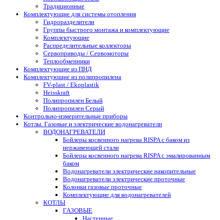
Традиционные
Комплектующие для системы отопления
Гидроразделители
Группы быстрого монтажа и комплектующие
Комплектующие
Распределительные коллекторы
Сервоприводы / Сервомоторы
Теплообменники
Комплектующие из ПНД
Комплектующие из полипропилена
FV-plast / Ekoplastik
Heisskraft
Полипропилен Белый
Полипропилен Серый
Контрольно-измерительные приборы
Котлы. Газовые и электрические водонагреватели
ВОДОНАГРЕВАТЕЛИ
Бойлеры косвенного нагрева RISPA с баком из
нержавеющей стали
Бойлеры косвенного нагрева RISPA с эмалированным
баком
Водонагреватели электрические накопительные
Водонагреватели электрические проточные
Колонки газовые проточные
Комплектующие для водонагревателей
КОТЛЫ
ГАЗОВЫЕ
Настенные