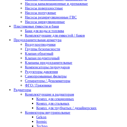
Насосы канализационные и дренажные
Насосы поверхностные
Насосы погружные
Насосы рециркуляционные ГВС
Насосы циркуляционные
Пластиковые ёмкости и баки
Баки для воды и топлива
Комплектующие для емкостей / баков
Предохранительная арматура
Воздухоотводчики
Группы безопасности
Клапан обратный
Клапан подпиточный
Клапаны предохранительные
Компенсаторы гидроударов
Редукторы давления
Самопромывные фильтры
Сепараторы / Дешламаторы
ФГО / Грязевики
Радиаторы
Комплектующие к радиаторам
Компл. для секционных
Компл. для стальных
Компл. для трубчатых / дизайнерских
Конвекторы внутрипольные
Gekon
Itermic
Techno