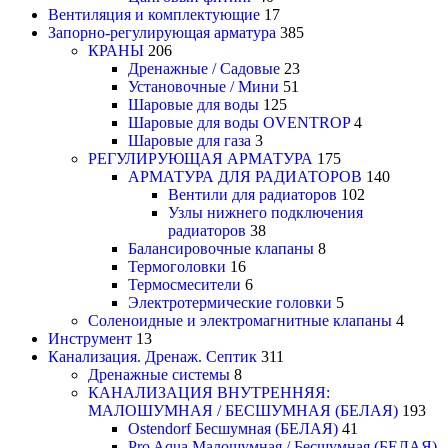
Вентиляция и комплектующие
17
Запорно-регулирующая арматура
385
КРАНЫ
206
Дренажные / Садовые
23
Установочные / Мини
51
Шаровые для воды
125
Шаровые для воды OVENTROP
4
Шаровые для газа
3
РЕГУЛИРУЮЩАЯ АРМАТУРА
175
АРМАТУРА ДЛЯ РАДИАТОРОВ
140
Вентили для радиаторов
102
Узлы нижнего подключения
радиаторов
38
Балансировочные клапаны
8
Термоголовки
16
Термосмесители
6
Электротермические головки
5
Соленоидные и электромагнитные клапаны
4
Инструмент
13
Канализация. Дренаж. Септик
311
Дренажные системы
8
КАНАЛИЗАЦИЯ ВНУТРЕННЯЯ:
МАЛОШУМНАЯ / БЕСШУМНАЯ (БЕЛАЯ)
193
Ostendorf Бесшумная (БЕЛАЯ)
41
Pro Aqua Малошумная / Бесшумная (БЕЛАЯ)