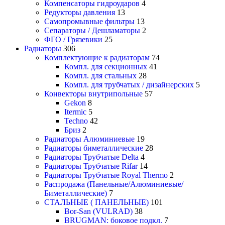
Компенсаторы гидроударов
4
Редукторы давления
13
Самопромывные фильтры
13
Сепараторы / Дешламаторы
2
ФГО / Грязевики
25
Радиаторы
306
Комплектующие к радиаторам
74
Компл. для секционных
41
Компл. для стальных
28
Компл. для трубчатых / дизайнерских
5
Конвекторы внутрипольные
57
Gekon
8
Itermic
5
Techno
42
Бриз
2
Радиаторы Алюминиевые
19
Радиаторы биметаллические
28
Радиаторы Трубчатые Delta
4
Радиаторы Трубчатые Rifar
14
Радиаторы Трубчатые Royal Thermo
2
Распродажа (Панельные/Алюминиевые/
Биметаллические)
7
СТАЛЬНЫЕ ( ПАНЕЛЬНЫЕ)
101
Bor-San (VULRAD)
38
BRUGMAN: боковое подкл.
7