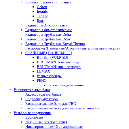
Конвекторы внутрипольные
Gekon
Itermic
Techno
Бриз
Радиаторы Алюминиевые
Радиаторы биметаллические
Радиаторы Трубчатые Delta
Радиаторы Трубчатые Rifar
Радиаторы Трубчатые Royal Thermo
Распродажа (Панельные/Алюминиевые/Биметаллические)
СТАЛЬНЫЕ ( ПАНЕЛЬНЫЕ)
Bor-San (VULRAD)
BRUGMAN: боковое подкл.
BRUGMAN: нижнее подкл.
LEMAX
Разные бренды
РЕНС
Боковое подключение
Расширительные баки
Аксессуары для баков
Гидроаккумуляторы
Расширительные баки для ГВС
Расширительные баки для системы отопления
Резьбовые соединения
Бронзовые
Латунные (без покрытия)
Никелированные / Хромированные