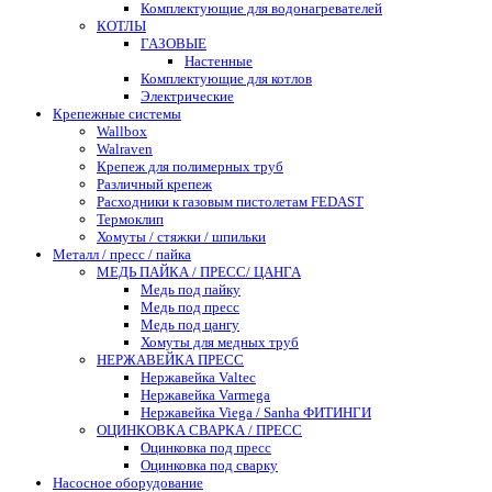
Комплектующие для водонагревателей
КОТЛЫ
ГАЗОВЫЕ
Настенные
Комплектующие для котлов
Электрические
Крепежные системы
Wallbox
Walraven
Крепеж для полимерных труб
Различный крепеж
Расходники к газовым пистолетам FEDAST
Термоклип
Хомуты / стяжки / шпильки
Металл / пресс / пайка
МЕДЬ ПАЙКА / ПРЕСС/ ЦАНГА
Медь под пайку
Медь под пресс
Медь под цангу
Хомуты для медных труб
НЕРЖАВЕЙКА ПРЕСС
Нержавейка Valtec
Нержавейка Varmega
Нержавейка Viega / Sanha ФИТИНГИ
ОЦИНКОВКА СВАРКА / ПРЕСС
Оцинковка под пресс
Оцинковка под сварку
Насосное оборудование