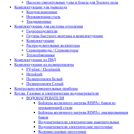
Насосно смесительные узлы и боксы для Теплого пола
Комплектующие для дымохода
Конденсационные
Нержавеющая сталь
Традиционные
Комплектующие для системы отопления
Гидроразделители
Группы быстрого монтажа и комплектующие
Комплектующие
Распределительные коллекторы
Сервоприводы / Сервомоторы
Теплообменники
Комплектующие из ПНД
Комплектующие из полипропилена
FV-plast / Ekoplastik
Heisskraft
Полипропилен Белый
Полипропилен Серый
Контрольно-измерительные приборы
Котлы. Газовые и электрические водонагреватели
ВОДОНАГРЕВАТЕЛИ
Бойлеры косвенного нагрева RISPA с баком из
нержавеющей стали
Бойлеры косвенного нагрева RISPA с эмалированным
баком
Водонагреватели электрические накопительные
Водонагреватели электрические проточные
Колонки газовые проточные