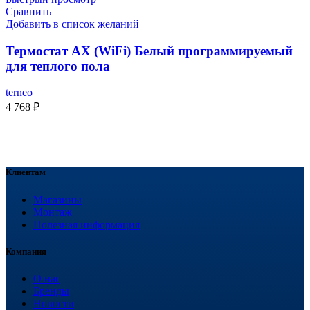
Сравнить
Добавить в список желаний
Термостат AX (WiFi) Белый программируемый
для теплого пола
terneo
4 768
₽
Клиентам
Магазины
Монтаж
Полезная информация
Компания
О нас
Бренды
Новости