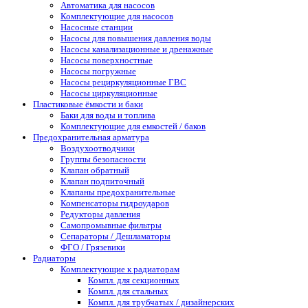
Автоматика для насосов
Комплектующие для насосов
Насосные станции
Насосы для повышения давления воды
Насосы канализационные и дренажные
Насосы поверхностные
Насосы погружные
Насосы рециркуляционные ГВС
Насосы циркуляционные
Пластиковые ёмкости и баки
Баки для воды и топлива
Комплектующие для емкостей / баков
Предохранительная арматура
Воздухоотводчики
Группы безопасности
Клапан обратный
Клапан подпиточный
Клапаны предохранительные
Компенсаторы гидроударов
Редукторы давления
Самопромывные фильтры
Сепараторы / Дешламаторы
ФГО / Грязевики
Радиаторы
Комплектующие к радиаторам
Компл. для секционных
Компл. для стальных
Компл. для трубчатых / дизайнерских