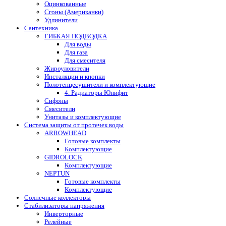
Оцинкованные
Сгоны (Американки)
Удлинители
Сантехника
ГИБКАЯ ПОДВОДКА
Для воды
Для газа
Для смесителя
Жироуловители
Инсталяции и кнопки
Полотенцесушители и комплектующие
4. Радиаторы Юнифит
Сифоны
Смесители
Унитазы и комплектующие
Система защиты от протечек воды
ARROWHEAD
Готовые комплекты
Комплектующие
GIDROLOCK
Комплектующие
NEPTUN
Готовые комплекты
Комплектующие
Солнечные коллекторы
Стабилизаторы напряжения
Инверторные
Релейные