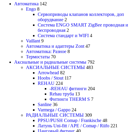
Автоматика
142
Engo
8
Сервоприводы клапанов коллекторов, доп
оборудвание
2
Система ENGO SMART ZigBee проводная и
беспроводная
2
Система стандарт и WIFI
4
Vaillant
9
Автоматика и адаптеры Zont
47
Автоматика: Разное
8
Термостаты
70
Аксиальные и радиальные системы
792
АКСИАЛЬНЫЕ СИСТЕМЫ
483
Arrowhead
82
Hoobs / Stout
117
REHAU
224
-REHAU фитинги
204
Rehau труба
13
Фитинги THERM S
7
Sanline
36
Varmega / Gappo
24
РАДИАЛЬНЫЕ СИСТЕМЫ
309
PPSU/PUSH Comap / Frankische
48
Латунь Uni-fitt / APE / Comap / Riifo
221
Цанговый фитинг
40