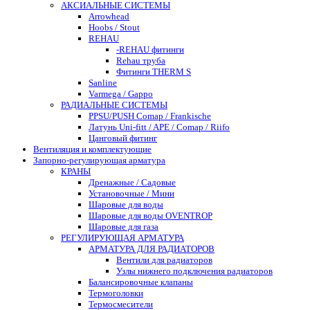
АКСИАЛЬНЫЕ СИСТЕМЫ
Arrowhead
Hoobs / Stout
REHAU
-REHAU фитинги
Rehau труба
Фитинги THERM S
Sanline
Varmega / Gappo
РАДИАЛЬНЫЕ СИСТЕМЫ
PPSU/PUSH Comap / Frankische
Латунь Uni-fitt / APE / Comap / Riifo
Цанговый фитинг
Вентиляция и комплектующие
Запорно-регулирующая арматура
КРАНЫ
Дренажные / Садовые
Установочные / Мини
Шаровые для воды
Шаровые для воды OVENTROP
Шаровые для газа
РЕГУЛИРУЮЩАЯ АРМАТУРА
АРМАТУРА ДЛЯ РАДИАТОРОВ
Вентили для радиаторов
Узлы нижнего подключения радиаторов
Балансировочные клапаны
Термоголовки
Термосмесители