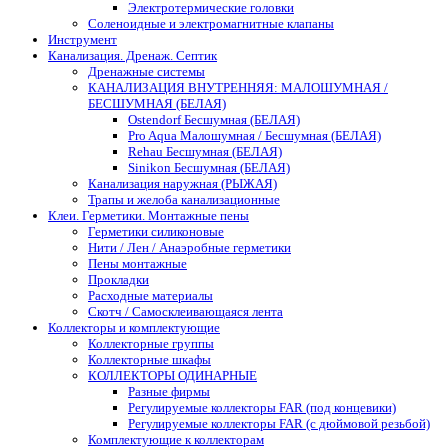
Электротермические головки
Соленоидные и электромагнитные клапаны
Инструмент
Канализация. Дренаж. Септик
Дренажные системы
КАНАЛИЗАЦИЯ ВНУТРЕННЯЯ: МАЛОШУМНАЯ /
БЕСШУМНАЯ (БЕЛАЯ)
Ostendorf Бесшумная (БЕЛАЯ)
Pro Aqua Малошумная / Бесшумная (БЕЛАЯ)
Rehau Бесшумная (БЕЛАЯ)
Sinikon Бесшумная (БЕЛАЯ)
Канализация наружная (РЫЖАЯ)
Трапы и желоба канализационные
Клеи. Герметики. Монтажные пены
Герметики силиконовые
Нити / Лен / Анаэробные герметики
Пены монтажные
Прокладки
Расходные материалы
Скотч / Самосклеивающаяся лента
Коллекторы и комплектующие
Коллекторные группы
Коллекторные шкафы
КОЛЛЕКТОРЫ ОДИНАРНЫЕ
Разные фирмы
Регулируемые коллекторы FAR (под концевики)
Регулируемые коллекторы FAR (с дюймовой резьбой)
Комплектующие к коллекторам