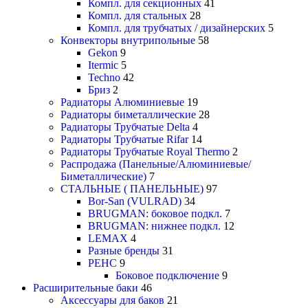
Компл. для секционных
41
Компл. для стальных
28
Компл. для трубчатых / дизайнерских
5
Конвекторы внутрипольные
58
Gekon
9
Itermic
5
Techno
42
Бриз
2
Радиаторы Алюминиевые
19
Радиаторы биметаллические
28
Радиаторы Трубчатые Delta
4
Радиаторы Трубчатые Rifar
14
Радиаторы Трубчатые Royal Thermo
2
Распродажа (Панельные/Алюминиевые/
Биметаллические)
7
СТАЛЬНЫЕ ( ПАНЕЛЬНЫЕ)
97
Bor-San (VULRAD)
34
BRUGMAN: боковое подкл.
7
BRUGMAN: нижнее подкл.
12
LEMAX
4
Разные бренды
31
РЕНС
9
Боковое подключение
9
Расширительные баки
46
Аксессуары для баков
21