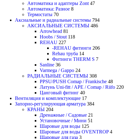
Автоматика и адаптеры Zont
47
Автоматика: Разное
8
Термостаты
70
Аксиальные и радиальные системы
794
АКСИАЛЬНЫЕ СИСТЕМЫ
486
Arrowhead
81
Hoobs / Stout
118
REHAU
227
-REHAU фитинги
206
Rehau труба
14
Фитинги THERM S
7
Sanline
36
Varmega / Gappo
24
РАДИАЛЬНЫЕ СИСТЕМЫ
308
PPSU/PUSH Comap / Frankische
48
Латунь Uni-fitt / APE / Comap / Riifo
220
Цанговый фитинг
40
Вентиляция и комплектующие
17
Запорно-регулирующая арматура
384
КРАНЫ
204
Дренажные / Садовые
21
Установочные / Мини
51
Шаровые для воды
125
Шаровые для воды OVENTROP
4
Шаровые для газа
3