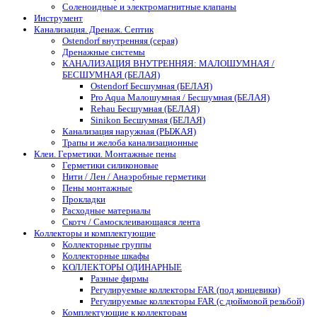
Соленоидные и электромагнитные клапаны
Инструмент
Канализация. Дренаж. Септик
Ostendorf внутренняя (серая)
Дренажные системы
КАНАЛИЗАЦИЯ ВНУТРЕННЯЯ: МАЛОШУМНАЯ /
БЕСШУМНАЯ (БЕЛАЯ)
Ostendorf Бесшумная (БЕЛАЯ)
Pro Aqua Малошумная / Бесшумная (БЕЛАЯ)
Rehau Бесшумная (БЕЛАЯ)
Sinikon Бесшумная (БЕЛАЯ)
Канализация наружная (РЫЖАЯ)
Трапы и желоба канализационные
Клеи. Герметики. Монтажные пены
Герметики силиконовые
Нити / Лен / Анаэробные герметики
Пены монтажные
Прокладки
Расходные материалы
Скотч / Самосклеивающаяся лента
Коллекторы и комплектующие
Коллекторные группы
Коллекторные шкафы
КОЛЛЕКТОРЫ ОДИНАРНЫЕ
Разные фирмы
Регулируемые коллекторы FAR (под концевики)
Регулируемые коллекторы FAR (с дюймовой резьбой)
Комплектующие к коллекторам