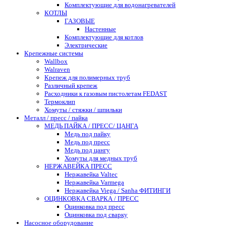
Комплектующие для водонагревателей
КОТЛЫ
ГАЗОВЫЕ
Настенные
Комплектующие для котлов
Электрические
Крепежные системы
Wallbox
Walraven
Крепеж для полимерных труб
Различный крепеж
Расходники к газовым пистолетам FEDAST
Термоклип
Хомуты / стяжки / шпильки
Металл / пресс / пайка
МЕДЬ ПАЙКА / ПРЕСС/ ЦАНГА
Медь под пайку
Медь под пресс
Медь под цангу
Хомуты для медных труб
НЕРЖАВЕЙКА ПРЕСС
Нержавейка Valtec
Нержавейка Varmega
Нержавейка Viega / Sanha ФИТИНГИ
ОЦИНКОВКА СВАРКА / ПРЕСС
Оцинковка под пресс
Оцинковка под сварку
Насосное оборудование