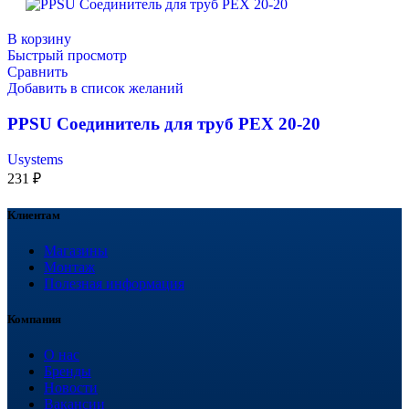
В корзину
Быстрый просмотр
Сравнить
Добавить в список желаний
PPSU Соединитель для труб PEX 20-20
Usystems
231
₽
Клиентам
Магазины
Монтаж
Полезная информация
Компания
О нас
Бренды
Новости
Вакансии