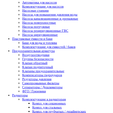
Автоматика для насосов
Комплектующие для насосов
Насосные станции
Насосы для повышения давления воды
Насосы канализационные и дренажные
Насосы поверхностные
Насосы погружные
Насосы рециркуляционные ГВС
Насосы циркуляционные
Пластиковые ёмкости и баки
Баки для воды и топлива
Комплектующие для емкостей / баков
Предохранительная арматура
Воздухоотводчики
Группы безопасности
Клапан обратный
Клапан подпиточный
Клапаны предохранительные
Компенсаторы гидроударов
Редукторы давления
Самопромывные фильтры
Сепараторы / Дешламаторы
ФГО / Грязевики
Радиаторы
Комплектующие к радиаторам
Компл. для секционных
Компл. для стальных
Компл. для трубчатых / дизайнерских