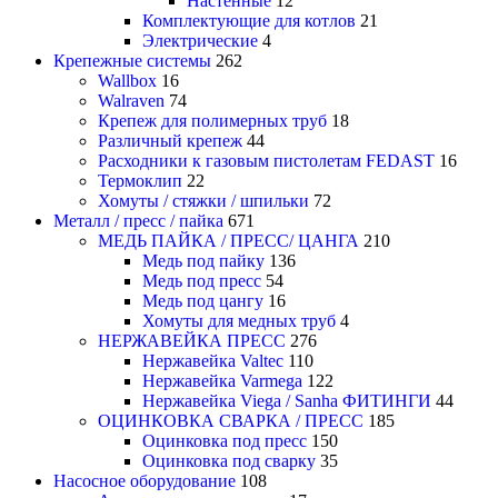
Настенные
12
Комплектующие для котлов
21
Электрические
4
Крепежные системы
262
Wallbox
16
Walraven
74
Крепеж для полимерных труб
18
Различный крепеж
44
Расходники к газовым пистолетам FEDAST
16
Термоклип
22
Хомуты / стяжки / шпильки
72
Металл / пресс / пайка
671
МЕДЬ ПАЙКА / ПРЕСС/ ЦАНГА
210
Медь под пайку
136
Медь под пресс
54
Медь под цангу
16
Хомуты для медных труб
4
НЕРЖАВЕЙКА ПРЕСС
276
Нержавейка Valtec
110
Нержавейка Varmega
122
Нержавейка Viega / Sanha ФИТИНГИ
44
ОЦИНКОВКА СВАРКА / ПРЕСС
185
Оцинковка под пресс
150
Оцинковка под сварку
35
Насосное оборудование
108