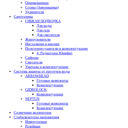
Оцинкованные
Сгоны (Американки)
Удлинители
Сантехника
ГИБКАЯ ПОДВОДКА
Для воды
Для газа
Для смесителя
Жироуловители
Инсталяции и кнопки
Полотенцесушители и комплектующие
4. Радиаторы Юнифит
Сифоны
Смесители
Унитазы и комплектующие
Система защиты от протечек воды
ARROWHEAD
Готовые комплекты
Комплектующие
GIDROLOCK
Комплектующие
NEPTUN
Готовые комплекты
Комплектующие
Солнечные коллекторы
Стабилизаторы напряжения
Инверторные
Релейные