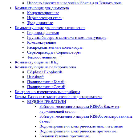
Насосно смесительные узлы и боксы для Теплого пола
Комплектующие для дымохода
Конденсационные
Нержавеющая сталь
Традиционные
Комплектующие для системы отопления
Гидроразделители
Группы быстрого монтажа и комплектующие
Комплектующие
Распределительные коллекторы
Сервоприводы / Сервомоторы
Теплообменники
Комплектующие из ПНД
Комплектующие из полипропилена
FV-plast / Ekoplastik
Heisskraft
Полипропилен Белый
Полипропилен Серый
Контрольно-измерительные приборы
Котлы. Газовые и электрические водонагреватели
ВОДОНАГРЕВАТЕЛИ
Бойлеры косвенного нагрева RISPA с баком из
нержавеющей стали
Бойлеры косвенного нагрева RISPA с эмалированным
баком
Водонагреватели электрические накопительные
Водонагреватели электрические проточные
Колонки газовые проточные