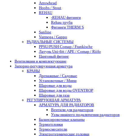
Arrowhead
Hoobs / Stout
REHAU
-REHAU фитинги
Rehau труба
Фитинги THERM S
Sanline
Varmega / Gappo
РАДИАЛЬНЫЕ СИСТЕМЫ
PPSU/PUSH Comap / Frankische
Латунь Uni-fitt / APE / Comap / Riifo
Цанговый фитинг
Вентиляция и комплектующие
Запорно-регулирующая арматура
КРАНЫ
Дренажные / Садовые
Установочные / Мини
Шаровые для воды
Шаровые для воды OVENTROP
Шаровые для газа
РЕГУЛИРУЮЩАЯ АРМАТУРА
АРМАТУРА ДЛЯ РАДИАТОРОВ
Вентили для радиаторов
Узлы нижнего подключения радиаторов
Балансировочные клапаны
Термоголовки
Термосмесители
Электротермические головки