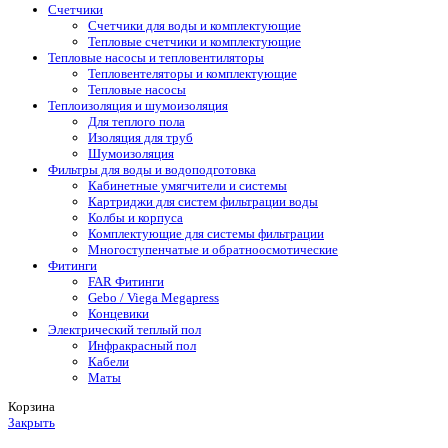
Счетчики
Счетчики для воды и комплектующие
Тепловые счетчики и комплектующие
Тепловые насосы и тепловентиляторы
Тепловентеляторы и комплектующие
Тепловые насосы
Теплоизоляция и шумоизоляция
Для теплого пола
Изоляция для труб
Шумоизоляция
Фильтры для воды и водоподготовка
Кабинетные умягчители и системы
Картриджи для систем фильтрации воды
Колбы и корпуса
Комплектующие для системы фильтрации
Многоступенчатые и обратноосмотические
Фитинги
FAR Фитинги
Gebo / Viega Megapress
Концевики
Электрический теплый пол
Инфракрасный пол
Кабели
Маты
Корзина
Закрыть