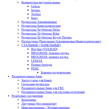
Конвекторы внутрипольные
Gekon
Itermic
Techno
Бриз
Радиаторы Алюминиевые
Радиаторы биметаллические
Радиаторы Трубчатые Delta
Радиаторы Трубчатые Rifar
Радиаторы Трубчатые Royal Thermo
Распродажа (Панельные/Алюминиевые/Биметаллические)
СТАЛЬНЫЕ ( ПАНЕЛЬНЫЕ)
Bor-San (VULRAD)
BRUGMAN: боковое подкл.
BRUGMAN: нижнее подкл.
LEMAX
Разные бренды
РЕНС
Боковое подключение
Расширительные баки
Аксессуары для баков
Гидроаккумуляторы
Расширительные баки для ГВС
Расширительные баки для системы отопления
Резьбовые соединения
Бронзовые
Латунные (без покрытия)
Никелированные / Хромированные