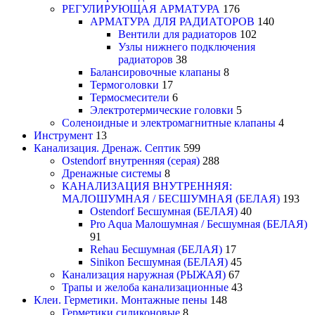
РЕГУЛИРУЮЩАЯ АРМАТУРА
176
АРМАТУРА ДЛЯ РАДИАТОРОВ
140
Вентили для радиаторов
102
Узлы нижнего подключения
радиаторов
38
Балансировочные клапаны
8
Термоголовки
17
Термосмесители
6
Электротермические головки
5
Соленоидные и электромагнитные клапаны
4
Инструмент
13
Канализация. Дренаж. Септик
599
Ostendorf внутренняя (серая)
288
Дренажные системы
8
КАНАЛИЗАЦИЯ ВНУТРЕННЯЯ:
МАЛОШУМНАЯ / БЕСШУМНАЯ (БЕЛАЯ)
193
Ostendorf Бесшумная (БЕЛАЯ)
40
Pro Aqua Малошумная / Бесшумная (БЕЛАЯ)
91
Rehau Бесшумная (БЕЛАЯ)
17
Sinikon Бесшумная (БЕЛАЯ)
45
Канализация наружная (РЫЖАЯ)
67
Трапы и желоба канализационные
43
Клеи. Герметики. Монтажные пены
148
Герметики силиконовые
8